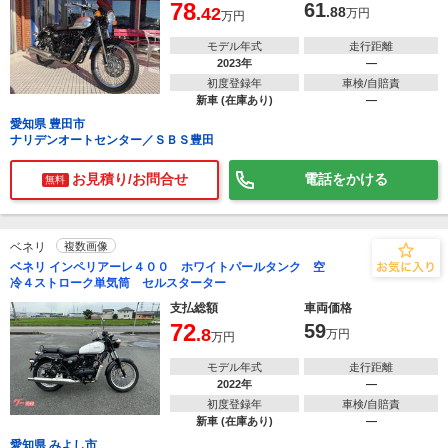
78
61
.42
.88
万円
万円
モデル年式
走行距離
2023年
―
初度登録年
車検/自賠責
新車 (在庫あり)
―
愛知県 豊田市
ナリデンオートセンター／ＳＢＳ豊田
お見積り/お問合せ
電話をかける
無料
ベネリ
複数画像
ベネリ インペリアーレ４００ ホワイトパールタンク 空
冷４ストローク単気筒 セルスターター
支払総額
車両価格
72
59
.8
万円
万円
モデル年式
走行距離
2022年
―
初度登録年
車検/自賠責
新車 (在庫あり)
―
愛知県 みよし市