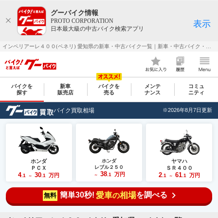
グーバイク情報
PROTO CORPORATION
表示
日本最大級の中古バイク検索アプリ
インペリアーレ４００(ベネリ) 愛知県の新車・中古バイク一覧｜新車・中古バイク・二輪車・オートバイ情報なら【グーバイク(GooBike)】
バイクを
新車
バイクを
メンテ
コミュ
探す
販売店
売る
ナンス
ニティ
バイク買取相場
※2026年8月7日更新
ホンダ
ホンダ
ヤマハ
レブル２５０
ＰＣＸ
ＳＲ４００
38
4
30
万円
2
61
.1
万円
万円
.1
.1
～
.1
.1
～
～
簡単30秒!
愛車
相場
を調べる
の
無料