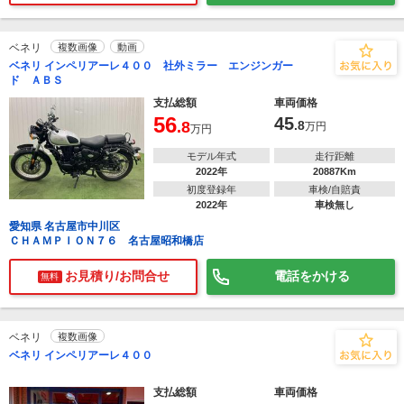
ベネリ
複数画像
動画
ベネリ インペリアーレ４００ 社外ミラー エンジンガー
ド ＡＢＳ
支払総額
車両価格
56
45
.8
.8
万円
万円
モデル年式
走行距離
2022年
20887Km
初度登録年
車検/自賠責
2022年
車検無し
愛知県 名古屋市中川区
ＣＨＡＭＰＩＯＮ７６ 名古屋昭和橋店
お見積り/お問合せ
電話をかける
無料
ベネリ
複数画像
ベネリ インペリアーレ４００
支払総額
車両価格