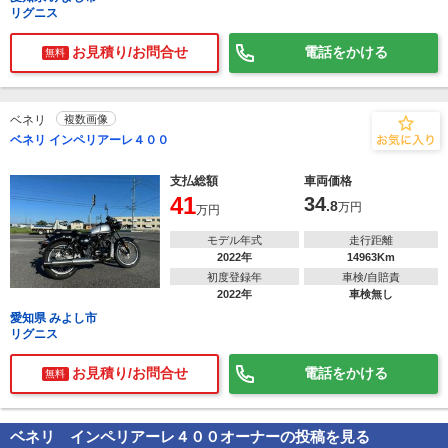
リグニス
お見積り/お問合せ
電話をかける
無料
ベネリ
複数画像
ベネリ インペリアーレ４００
支払総額
車両価格
41
34
.8
万円
万円
モデル年式
走行距離
2022年
14963Km
初度登録年
車検/自賠責
2022年
車検無し
愛知県 みよし市
リグニス
お見積り/お問合せ
電話をかける
無料
ベネリ インペリアーレ４００
オーナーの投稿を見る