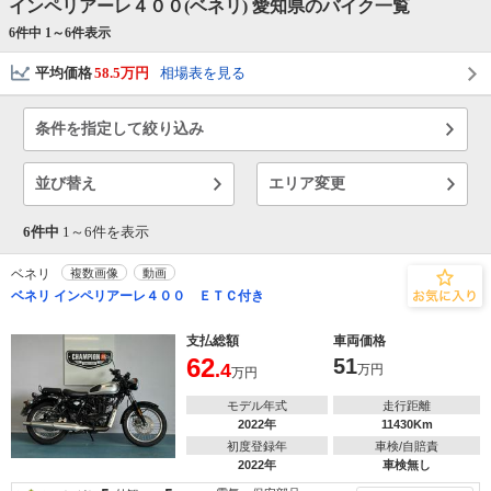
インペリアーレ４００(ベネリ) 愛知県のバイク一覧
6件中 1～
6
件表示
平均価格
58.5万円
相場表を見る
条件を指定して絞り込み
並び替え
エリア変更
6件中
1～
6
件を表示
ベネリ
複数画像
動画
ベネリ インペリアーレ４００ ＥＴＣ付き
支払総額
車両価格
62
51
.4
万円
万円
モデル年式
走行距離
2022年
11430Km
初度登録年
車検/自賠責
2022年
車検無し