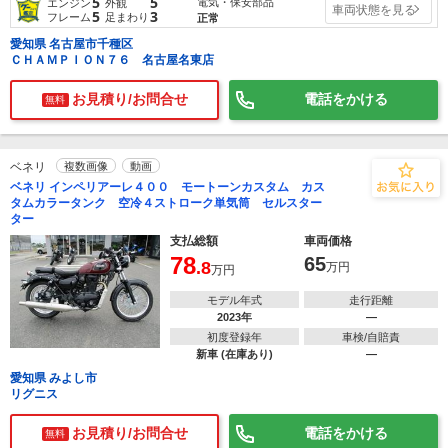
5
5
電気・保安部品
エンジン
外観
車両状態を見る
5
3
フレーム
足まわり
正常
愛知県 名古屋市千種区
ＣＨＡＭＰＩＯＮ７６ 名古屋名東店
お見積り/お問合せ
電話をかける
無料
ベネリ
複数画像
動画
ベネリ インペリアーレ４００ モートーンカスタム カス
タムカラータンク 空冷４ストローク単気筒 セルスター
ター
支払総額
車両価格
78
65
.8
万円
万円
モデル年式
走行距離
2023年
―
初度登録年
車検/自賠責
新車 (在庫あり)
―
愛知県 みよし市
リグニス
お見積り/お問合せ
電話をかける
無料