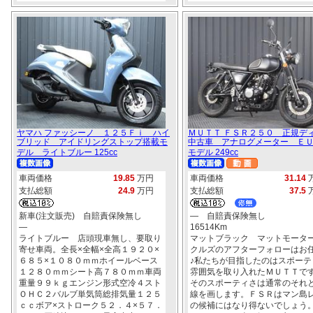
ヤマハ ファッシーノ １２５Ｆｉ ハイ
ＭＵＴＴ ＦＳＲ２５０ 正規デ
ブリッド アイドリングストップ搭載モ
中古車 アナログメーター Ｅ
デル ライトブルー 125cc
モデル 249cc
車両価格
19.85
万円
車両価格
31.14
支払総額
24.9
万円
支払総額
37.5
新車(注文販売) 自賠責保険無し
― 自賠責保険無し
―
16514Km
ライトブルー 店頭現車無し、要取り
マットブラック マットモータ
寄せ車両。全長×全幅×全高１９２０×
クルズのアフターフォローはお
６８５×１０８０ｍｍホイールベース
♪私たちが目指したのはスポーテ
１２８０ｍｍシート高７８０ｍｍ車両
雰囲気を取り入れたＭＵＴＴで
重量９９ｋｇエンジン形式空冷４スト
そのスポーティさは通常のそれ
ＯＨＣ２バルブ単気筒総排気量１２５
線を画します。ＦＳＲはマン島
ｃｃボア×ストローク５２．４×５７．
の候補にはなり得ないでしょう