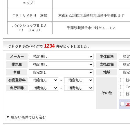
ョップ）
ＴＲＩＵＭＰＨ 京都
京都府乙訓郡大山崎町大山崎小字鏡田１７
バイクショップＢＥＡ
千葉県我孫子市中峠台４－１２
Ｔ！ ＢＡＳＥ
1234
ＣＨＯＰＳのバイクで
件がヒットしました。
メーカー
本体価格
排気量
支払総額
車種
地域
初度登録年
～
新
G
走行距離
～
その他
新
細かい条件で絞り込む