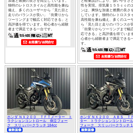
加速と燃費の良さを両立しています。
と軽量設計により、扱いやすさ
独特のレトロスタイルと高性能を兼ね
性を実現。排気量１５５ｃｃの
備え、多くのユーザーから「見た目と
ンは、爽快な加速と燃費の良さ
走りのバランスが良い」「街乗りから
しています。独特のレトロスタ
ツーリングまで幅広く対応できる」と
高性能を兼ね備え、多くのユー
高評価を得ています。初心者から経験
ら「見た目と走りのバランスが
者まで満足できる一台です。
「街乗りからツーリングまで幅
応できる」と高評価を得ていま
心者から経験者まで満足できる
す。
ホンダ ＮＸ２００ ＴＦＴメーター ト
ホンダ ＮＸ２００ ＡＢＳ Ｔ
ラクションコントロール 倒立フォー
ター トラクションコントロー
ク スリッパークラッチ 184cc
フォーク スリッパークラッチ 18