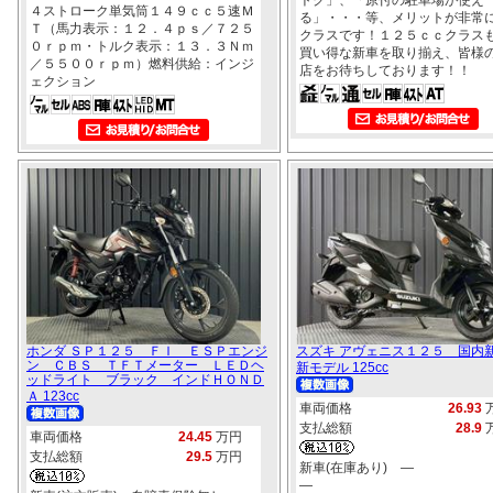
４ストローク単気筒１４９ｃｃ５速Ｍ
る」・・・等、メリットが非常
Ｔ（馬力表示：１２．４ｐｓ／７２５
クラスです！１２５ｃｃクラス
０ｒｐｍ・トルク表示：１３．３Ｎｍ
買い得な新車を取り揃え、皆様
／５５００ｒｐｍ）燃料供給：インジ
店をお待ちしております！！
ェクション
ホンダ ＳＰ１２５ ＦＩ ＥＳＰエンジ
スズキ アヴェニス１２５ 国内
ン ＣＢＳ ＴＦＴメーター ＬＥＤヘ
新モデル 125cc
ッドライト ブラック インドＨＯＮＤ
Ａ 123cc
車両価格
26.93
支払総額
28.9
車両価格
24.45
万円
支払総額
29.5
万円
新車(在庫あり) ―
―