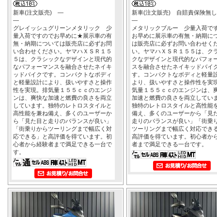
新車(注文販売) ―
新車(注文販売) 自賠責保険無し
―
―
グレイッシュグリーンメタリック 少
メタリックブルー 少量入荷で
量入荷ですのでお早めに★展示車の有
お早めに展示車の有無・納期に
無・納期については販売店に必ずお問
は販売店に必ずお問い合わせく
い合わせください。ヤマハＸＳＲ１５
い。ヤマハＸＳＲ１５５は、ク
５は、クラシックなデザインと現代的
クなデザインと現代的なパフォ
なパフォーマンスを融合させたネイキ
スを融合させたネイキッドバイ
ッドバイクです。コンパクトなボディ
す。コンパクトなボディと軽量
と軽量設計により、扱いやすさと操作
より、扱いやすさと操作性を実
性を実現。排気量１５５ｃｃのエンジ
気量１５５ｃｃのエンジンは、
ンは、爽快な加速と燃費の良さを両立
加速と燃費の良さを両立してい
しています。独特のレトロスタイルと
独特のレトロスタイルと高性能
高性能を兼ね備え、多くのユーザーか
備え、多くのユーザーから「見
ら「見た目と走りのバランスが良い」
走りのバランスが良い」「街乗
「街乗りからツーリングまで幅広く対
ツーリングまで幅広く対応でき
応できる」と高評価を得ています。初
高評価を得ています。初心者か
心者から経験者まで満足できる一台で
者まで満足できる一台です。
す。