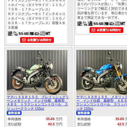
Ｆディスクブレーキ１７インチキャス
走りのバランスが良い」「街乗
トホイール（タイヤサイズ：１１０／
ツーリングまで幅広く対応でき
７０Ｒ－１７チューブレス）
高評価を得ています。初心者か
Ｒディスクブレーキ１７インチキャス
者まで満足できる一台です。
トホイール（タイヤサイズ：１５０／
６０Ｒ－１７チューブレス）前後ＡＢ
Ｓ装備
ヤマハ ＸＳＲ１５５ グレイッシュグリ
ヤマハ ＸＳＲ１５５ メタリッ
ーンメタリック インド仕様 最新型
ー インド仕様 最新型 ＡＢ
ＡＢＳ トラクションコントロール ス
クションコントロール スリッ
リッパークラッチ 155cc
ッチ 155cc
車両価格
35.65
万円
車両価格
35.65
支払総額
42.5
万円
支払総額
42.5