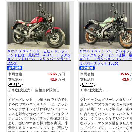
ヤマハ ＸＳＲ１５５ ビビッドレッド
ヤマハ ＸＳＲ１５５ グレイッ
インド仕様 最新型 ＡＢＳ トラクシ
ーンメタリック インド仕様 
ョンコントロール スリッパークラッチ
ＡＢＳ トラクションコントロ
155cc
リッパークラッチ 155cc
車両価格
35.65
万円
車両価格
35.65
支払総額
42.5
万円
支払総額
42.5
新車(注文販売) 自賠責保険無し
新車(注文販売) ―
―
―
ビビッドレッド 少量入荷ですのでお
グレイッシュグリーンメタリッ
早めにヤマハＸＳＲ１５５は、クラシ
量入荷ですのでお早めに★展示
ックなデザインと現代的なパフォーマ
無・納期については販売店に必
ンスを融合させたネイキッドバイクで
い合わせください。ヤマハＸＳ
す。コンパクトなボディと軽量設計に
５は、クラシックなデザインと
より、扱いやすさと操作性を実現。排
なパフォーマンスを融合させた
気量１５５ｃｃのエンジンは、爽快な
ッドバイクです。コンパクトな