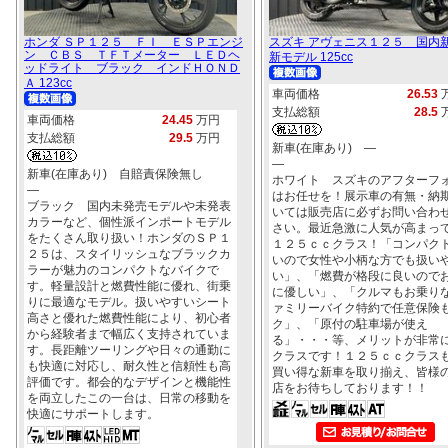
ホンダ ＳＰ１２５ ＦＩ ＥＳＰエンジ
スズキ アヴェニス１２５ 国内
ン ＣＢＳ ＴＦＴメーター ＬＥＤヘ
新モデル 125cc
ッドライト ブラック インドＨＯＮＤ
Ａ 123cc
車両価格
26.53
支払総額
28.5
車両価格
24.45
万円
支払総額
29.5
万円
新車(在庫あり) ―
―
新車(在庫あり) 自賠責保険無し
ホワイト スズキのアフターフ
―
はお任せを！展示車の有無・納
ブラック 国内未発売モデルや未発表
いては販売店に必ずお問い合わ
カラーなど、個性派インポートモデル
さい。最近急激に人気が高まっ
をたくさん取り扱い！ホンダのＳＰ１
１２５ｃｃクラス！「コンパク
２５は、スタイリッシュなブラックカ
いので女性や小柄な方でも扱い
ラーが魅力のコンパクトなバイクで
い」、「燃費が格段に良いので
す。軽量設計と燃費性能に優れ、街乗
に優しい」、「クルマもお乗り
りに最適なモデル。扱いやすいシート
ァミリーバイク特約で任意保険
高さと優れた燃費性能により、初心者
ク」、「原付の駐車場が使え
から経験者まで幅広く支持されていま
る」・・・等、メリットが非常
す。長距離ツーリングや日々の通勤に
クラスです！１２５ｃｃクラス
も快適に対応し、耐久性と信頼性も高
買い得な新車を取り揃え、皆様
評価です。都会的なデザインと機能性
店をお待ちしております！！
を両立したこの一台は、日常の移動を
快適にサポートします。