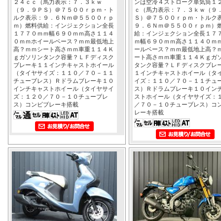
２４ｃｃ（馬力表示：７．３ｋｗ
ンは空冷４ストローク単気筒１
（９．９ＰＳ）＠７５００ｒｐｍ・ト
ｃ（馬力表示：７．３ｋｗ（９
ルク表示：９．６Ｎｍ＠５５００ｒｐ
Ｓ）＠７５００ｒｐｍ・トルク
ｍ）燃料供給：インジェクション全長
９．６Ｎｍ＠５５００ｒｐｍ）
１７７０ｍｍ幅６９０ｍｍ高さ１１４
給：インジェクション全長１７
０ｍｍホイールベース？ｍｍ最低地上
ｍ幅６９０ｍｍ高さ１１４０ｍ
高？ｍｍシート高さｍｍ車重１１４Ｋ
ールベース？ｍｍ最低地上高？
ｇガソリンタンク容量？ＬＦディスク
ート高さｍｍ車重１１４Ｋｇガ
ブレーキ１１インチキャストホイール
タンク容量？ＬＦディスクブレ
（タイヤサイズ：１１０／７０－１１
１インチキャストホイール（タ
チューブレス）Ｒドラムブレーキ１０
イズ：１１０／７０－１１チュ
インチキャストホイール（タイヤサイ
ス）Ｒドラムブレーキ１０イン
ズ：１２０／７０－１０チューブレ
ストホイール（タイヤサイズ：
ス）コンビブレーキ搭載
／７０－１０チューブレス）コ
レーキ搭載