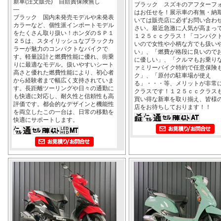
新車(注文販売) 自賠責保険無し
ブラック スズキのアフターフ
―
はお任せを！展示車の有無・納
ブラック 国内未発売モデルや未発表
いては販売店に必ずお問い合わ
カラーなど、個性派インポートモデル
さい。最近急激に人気が高まっ
をたくさん取り扱い！ホンダのＳＰ１
１２５ｃｃクラス！「コンパク
２５は、スタイリッシュなブラックカ
いので女性や小柄な方でも扱い
ラーが魅力のコンパクトなバイクで
い」、「燃費が格段に良いので
す。軽量設計と燃費性能に優れ、街乗
に優しい」、「クルマもお乗り
りに最適なモデル。扱いやすいシート
ァミリーバイク特約で任意保険
高さと優れた燃費性能により、初心者
ク」、「原付の駐車場が使え
から経験者まで幅広く支持されていま
る」・・・等、メリットが非常
す。長距離ツーリングや日々の通勤に
クラスです！１２５ｃｃクラス
も快適に対応し、耐久性と信頼性も高
買い得な新車を取り揃え、皆様
評価です。都会的なデザインと機能性
店をお待ちしております！！
を両立したこの一台は、日常の移動を
快適にサポートします。