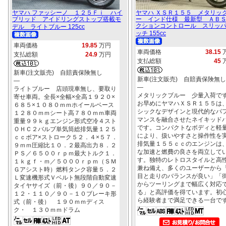
ヤマハ ファッシーノ １２５Ｆｉ ハイ
ヤマハ ＸＳＲ１５５ メタリッ
ブリッド アイドリングストップ搭載モ
ー インド仕様 最新型 ＡＢ
クションコントロール スリッ
デル ライトブルー 125cc
ッチ 155cc
車両価格
19.85
万円
車両価格
38.15
支払総額
24.9
万円
支払総額
45
新車(注文販売) 自賠責保険無し
新車(注文販売) 自賠責保険無し
―
―
ライトブルー 店頭現車無し、要取り
メタリックブルー 少量入荷で
寄せ車両。全長×全幅×全高１９２０×
お早めにヤマハＸＳＲ１５５は
６８５×１０８０ｍｍホイールベース
シックなデザインと現代的なパ
１２８０ｍｍシート高７８０ｍｍ車両
マンスを融合させたネイキッド
重量９９ｋｇエンジン形式空冷４スト
です。コンパクトなボディと軽
ＯＨＣ２バルブ単気筒総排気量１２５
により、扱いやすさと操作性を
ｃｃボア×ストローク５２．４×５７．
排気量１５５ｃｃのエンジンは
９ｍｍ圧縮比１０．２最高出力８．２
な加速と燃費の良さを両立して
ＰＳ／６５００ｒｐｍ最大トルク１．
す。独特のレトロスタイルと高
１ｋｇｆ・ｍ／５０００ｒｐｍ（ＳＭ
兼ね備え、多くのユーザーから
Ｇアシスト時）燃料タンク容量５．２
目と走りのバランスが良い」「
Ｌ変速機形式Ｖベルト無段階自動変速
からツーリングまで幅広く対応
タイヤサイズ（前・後）９０／９０－
る」と高評価を得ています。初
１２・１１０／９０－１０ブレーキ形
ら経験者まで満足できる一台で
式（前・後） １９０ｍｍディス
ク・ １３０ｍｍドラム