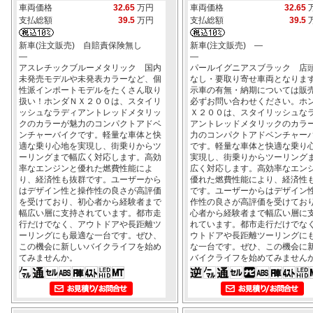
車両価格
32.65
万円
車両価格
32.65
支払総額
39.5
万円
支払総額
39.5
新車(注文販売) 自賠責保険無し
新車(注文販売) ―
―
―
アスレチックブルーメタリック 国内
パールイグニアスブラック 店
未発売モデルや未発表カラーなど、個
なし・要取り寄せ車両となりま
性派インポートモデルをたくさん取り
示車の有無・納期については販
扱い！ホンダＮＸ２００は、スタイリ
必ずお問い合わせください。ホ
ッシュなラディアントレッドメタリッ
Ｘ２００は、スタイリッシュな
クのカラーが魅力のコンパクトアドベ
アントレッドメタリックのカラ
ンチャーバイクです。軽量な車体と快
力のコンパクトアドベンチャー
適な乗り心地を実現し、街乗りからツ
です。軽量な車体と快適な乗り
ーリングまで幅広く対応します。高効
実現し、街乗りからツーリング
率なエンジンと優れた燃費性能によ
広く対応します。高効率なエン
り、経済性も抜群です。ユーザーから
優れた燃費性能により、経済性
はデザイン性と操作性の良さが高評価
です。ユーザーからはデザイン
を受けており、初心者から経験者まで
作性の良さが高評価を受けてお
幅広い層に支持されています。都市走
心者から経験者まで幅広い層に
行だけでなく、アウトドアや長距離ツ
れています。都市走行だけでな
ーリングにも最適な一台です。ぜひ、
ウトドアや長距離ツーリングに
この機会に新しいバイクライフを始め
な一台です。ぜひ、この機会に
てみませんか。
バイクライフを始めてみません