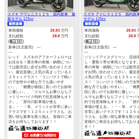
スズキ アヴェニス１２５ 国内新車 最
スズキ アドレス１２５ 国内新
新モデル 125cc
モデル 125cc
車両価格
26.93
万円
車両価格
26.93
支払総額
28.9
万円
支払総額
28.9
新車(注文販売) ―
新車(注文販売) ―
―
―
レッド スズキのアフターフォローは
ソリッドアイスグリーン 店頭
お任せを！展示車の有無・納期につい
し・要取り寄せ車両となります
ては販売店に必ずお問い合わせくださ
車の有無・納期については販売
い。最近急激に人気が高まっている１
ずお問い合わせください。最近
２５ｃｃクラス！「コンパクトで軽い
人気が高まっている１２５ｃｃ
ので女性や小柄な方でも扱いやす
ス！「コンパクトで軽いので女
い」、「燃費が格段に良いのでお財布
柄な方でも扱いやすい」、「燃
に優しい」、「クルマもお乗りならフ
段に良いのでお財布に優しい」
ァミリーバイク特約で任意保険もオト
ルマもお乗りならファミリーバ
ク」、「原付の駐車場が使え
約で任意保険もオトク」、「原
る」・・・等、メリットが非常に多い
車場が使える」・・・等、メリ
クラスです！１２５ｃｃクラスも、お
非常に多いクラスです！１２５
買い得な新車を取り揃え、皆様のご来
ラスも、お買い得な新車を取り
店をお待ちしております！！
皆様のご来店をお待ちしており
す！！