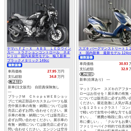
ヤマハ ＦＺ－Ｘ ＡＢＳ ＬＥＤウイン
スズキ バーグマンストリート１
カー トラクションコントロール ネオ
Ｘ 国内新車 最新モデル 124c
レトロ 国内未発売モデル 輸入新車
ブラックメタリック 149cc
車両価格
30.93
支払総額
32.9
車両価格
27.95
万円
支払総額
34.8
万円
新車(在庫あり) ―
―
新車(注文販売) 自賠責保険無し
マットブルー スズキのアフタ
―
ローはお任せを！展示車の有無
ブラックＭ ＣｈｏｐｓＷＥＢショッ
については販売店に必ずお問い
プにて純正部品やカスタムパーツも販
ください。最近急激に人気が高
売中展示車の有無・納期については販
いる１２５ｃｃクラス！「コン
売店に必ずお問い合わせください。展
で軽いので女性や小柄な方でも
示車の有無・納期については販売店に
すい」、「燃費が格段に良いの
必ずお問い合わせください。展示車の
布に優しい」、「クルマもお乗
有無・納期については販売店に必ずお
ファミリーバイク特約で任意保
問い合わせください。エンジンは空冷
トク」、「原付の駐車場が使え