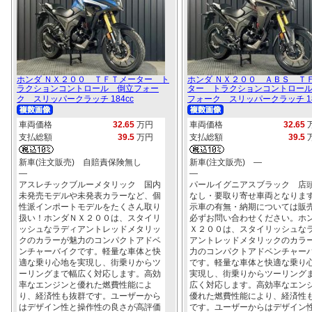
ホンダ ＮＸ２００ ＴＦＴメーター ト
ホンダ ＮＸ２００ ＡＢＳ Ｔ
ラクションコントロール 倒立フォー
ター トラクションコントロー
ク スリッパークラッチ 184cc
フォーク スリッパークラッチ 18
車両価格
32.65
万円
車両価格
32.65
支払総額
39.5
万円
支払総額
39.5
新車(注文販売) 自賠責保険無し
新車(注文販売) ―
―
―
アスレチックブルーメタリック 国内
パールイグニアスブラック 店
未発売モデルや未発表カラーなど、個
なし・要取り寄せ車両となりま
性派インポートモデルをたくさん取り
示車の有無・納期については販
扱い！ホンダＮＸ２００は、スタイリ
必ずお問い合わせください。ホ
ッシュなラディアントレッドメタリッ
Ｘ２００は、スタイリッシュな
クのカラーが魅力のコンパクトアドベ
アントレッドメタリックのカラ
ンチャーバイクです。軽量な車体と快
力のコンパクトアドベンチャー
適な乗り心地を実現し、街乗りからツ
です。軽量な車体と快適な乗り
ーリングまで幅広く対応します。高効
実現し、街乗りからツーリング
率なエンジンと優れた燃費性能によ
広く対応します。高効率なエン
り、経済性も抜群です。ユーザーから
優れた燃費性能により、経済性
はデザイン性と操作性の良さが高評価
です。ユーザーからはデザイン