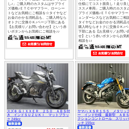
し♪」ご購入時のカスタムはサプライ
仕様にてコスト面良し！走り良
ズ価格♪ＥＴＣやマフラー、ローシー
ススメ車両」ご購入時のカスタ
トなどお気軽にご相談を☆タイヤなど
プライズ価格♪ＥＴＣやマフラー
お金のかかる消耗品も、ご購入時なら
ェンダーレスなどお気軽にご相
オトクに交換ＯＫ♪ページ下部にある
タイヤなどお金のかかる消耗品
【お見積り／お問い合わせ】という赤
購入時ならオトクに交換ＯＫ♪ペ
いボタンからお気軽にご相談を♪♪
下部にある【お見積り／お問い
せ】という赤いボタンからお気
相談を♪♪
スズキ ＧＩＸＸＥＲ ２５０ ＡＢＳ付
ヤマハ ＸＳＲ１５５ メタリッ
き インドＳＵＺＵＫＩ マットブラッ
ー インド仕様 最新型 ＡＢ
クションコントロール スリッ
ク 249cc
ッチ 155cc