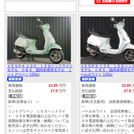
ＶＥＳＰＡ １２５ ＬＥＤヘッドライト
ＶＥＳＰＡ １２５ ＬＥＤヘッ
モデル ＣＢＳ 国内未発売モデル ミ
モデル ＣＢＳ 国内未発売モ
ントグリーン 125cc
ールホワイト 125cc
車両価格
22.85
万円
車両価格
22.85
支払総額
27.9
万円
支払総額
27.9
新車(在庫あり) ―
新車(注文販売) 自賠責保険無し
―
―
ミントグリーン ＬＥＤヘッドライ
パールホワイト 店頭現車無し
ト・ＵＳＢ電源装備の上位グレード取
り寄せ車両。ＬＥＤヘッドライ
扱開始展示車の有無・納期については
ＳＢ電源装備の上位グレード取
販売店に必ずお問い合わせください。
展示車の有無・納期については
エンジンは空冷４ストローク単気筒１
に必ずお問い合わせください。