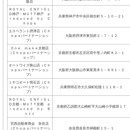
阪店
ＲＯＹＡＬ ＥＮＦＩＥＬ
Ｄ神戸・ＭＵＴＴ神戸 ｐ
兵庫県神戸市中央区相生町５－１０－２１
ｒｏｄｕｃｅｄ ｂｙ Ｃ
ｈｏｐｓ
エスペラント摂津店（Ｃｈ
ｏｐｓパートナーショッ
大阪府摂津市東別府３－７－１２
プ）
Ｏｎｅ ｍａｋｅ京都店
（Ｃｈｏｐｓパートナーシ
京都府京都市左京区田中里ノ内町８２－１
ョップ）
オートワイズ狭山店（Ｃｈ
ｏｐｓパートナーショッ
大阪府大阪狭山市東茱萸木１－６９１－２
プ）
ミヤコオート明石店（Ｃｈ
ｏｐｓパートナーショッ
兵庫県明石市大久保町松陰１１１８－１
プ）
ＲＯＹＡＬ ＥＮＦＩＥＬ
Ｄ京都・ＭＵＴＴ京都 ｐ
京都府乙訓郡大山崎町字大山崎小字鏡田１７
ｒｏｄｕｃｅｄ ｂｙ Ｂ
ｕｚｚ
宮西自動車商会 奈良店
（Ｃｈｏｐｓパートナーシ
奈良県奈良市神殿町１５－１