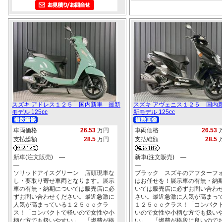
スズキ アドレス１２５ 国内新車 最新
スズキ アヴェニス１２５ 国内
モデル 125cc
新モデル 125cc
車両価格
26.53
万円
車両価格
26.53
支払総額
28.5
万円
支払総額
28.5
新車(注文販売) ―
新車(注文販売) ―
―
―
ソリッドアイスグリーン 店頭現車な
ブラック スズキのアフターフ
し・要取り寄せ車両となります。展示
はお任せを！展示車の有無・納
車の有無・納期については販売店に必
いては販売店に必ずお問い合わ
ずお問い合わせください。最近急激に
さい。最近急激に人気が高まっ
人気が高まっている１２５ｃｃクラ
１２５ｃｃクラス！「コンパク
ス！「コンパクトで軽いので女性や小
いので女性や小柄な方でも扱い
柄な方でも扱いやすい」、「燃費が格
い」、「燃費が格段に良いので