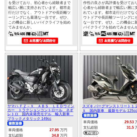
を受けており、初心者から経験者まで
作性の良さが高評価を受けてお
幅広い層に支持されています。都市走
心者から経験者まで幅広い層に
行だけでなく、アウトドアや長距離ツ
れています。都市走行だけでな
ーリングにも最適な一台です。ぜひ、
ウトドアや長距離ツーリングに
この機会に新しいバイクライフを始め
な一台です。ぜひ、この機会に
てみませんか。
バイクライフを始めてみません
ヤマハ ＦＺ－Ｘ ＡＢＳ ＬＥＤウイン
スズキ バーグマンストリート１
カー トラクションコントロール ネオ
Ｘ 国内新車 最新モデル 125c
レトロ 国内未発売モデル 輸入新車
ブラックメタリック 149cc
車両価格
29.53
支払総額
31.5
車両価格
27.95
万円
支払総額
34.8
万円