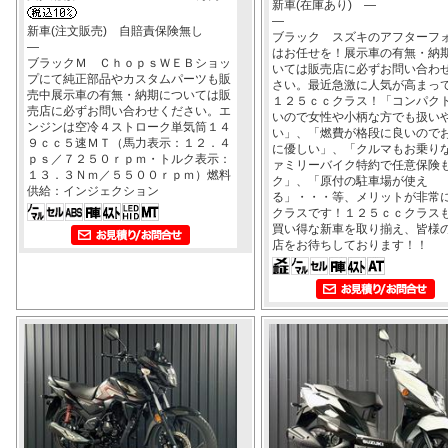
新車(在庫あり) ―
―
新車(注文販売) 自賠責保険無し
ブラック スズキのアフターフ
―
はお任せを！展示車の有無・納
ブラックＭ ＣｈｏｐｓＷＥＢショッ
いては販売店に必ずお問い合わ
プにて純正部品やカスタムパーツも販
さい。最近急激に人気が高まっ
売中展示車の有無・納期については販
１２５ｃｃクラス！「コンパク
売店に必ずお問い合わせください。エ
いので女性や小柄な方でも扱い
ンジンは空冷４ストローク単気筒１４
い」、「燃費が格段に良いので
９ｃｃ５速ＭＴ（馬力表示：１２．４
に優しい」、「クルマもお乗り
ｐｓ／７２５０ｒｐｍ・トルク表示：
ァミリーバイク特約で任意保険
１３．３Ｎｍ／５５００ｒｐｍ）燃料
ク」、「原付の駐車場が使え
供給：インジェクション
る」・・・等、メリットが非常
クラスです！１２５ｃｃクラス
買い得な新車を取り揃え、皆様
店をお待ちしております！！