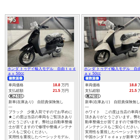
ホンダ トゥデイ輸入モデル 自由ｔｏｄ
ホンダ トゥデイ輸入モデル 自
ａｙ 50cc
ａｙ 50cc
車両価格
18.8
万円
車両価格
18.8
支払総額
21.5
万円
支払総額
21.5
新車(在庫あり) 自賠責保険無し
新車(在庫あり) 自賠責保険無し
―
―
ブラック 少量入荷ですのでお早めに
ホワイト この度は当店の車両
★この度は当店の車両をご覧頂きあり
頂きありがとうございます。弊
がとうございます。弊社は自動車整備
動車整備士が居てますので修理
士が居てますので修理や整備メンテナ
メンテナンスもご安心ください
ンスもご安心ください。
実用性を重視したベーシックモ
実用性を重視したベーシックモデル、
中国ホンダＴｏｄａｙが新車で