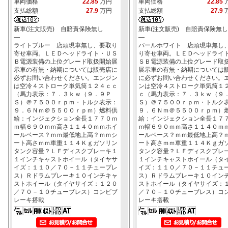
車両価格
22.85
万円
車両価格
22.85
支払総額
27.9
万円
支払総額
27.9
新車(注文販売) 自賠責保険無し
新車(注文販売) 自賠責保険無し
―
―
ライトブルー 店頭現車無し、要取り
パールホワイト 店頭現車無し
寄せ車両。ＬＥＤヘッドライト・ＵＳ
り寄せ車両。ＬＥＤヘッドライ
Ｂ電源装備の上位グレード取扱開始展
ＳＢ電源装備の上位グレード取
示車の有無・納期については販売店に
展示車の有無・納期については
必ずお問い合わせください。エンジン
に必ずお問い合わせください。
は空冷４ストローク単気筒１２４ｃｃ
ンは空冷４ストローク単気筒１
（馬力表示：７．３ｋｗ（９．９Ｐ
ｃ（馬力表示：７．３ｋｗ（９
Ｓ）＠７５００ｒｐｍ・トルク表示：
Ｓ）＠７５００ｒｐｍ・トルク
９．６Ｎｍ＠５５００ｒｐｍ）燃料供
９．６Ｎｍ＠５５００ｒｐｍ）
給：インジェクション全長１７７０ｍ
給：インジェクション全長１７
ｍ幅６９０ｍｍ高さ１１４０ｍｍホイ
ｍ幅６９０ｍｍ高さ１１４０ｍ
ールベース？ｍｍ最低地上高？ｍｍシ
ールベース？ｍｍ最低地上高？
ート高さｍｍ車重１１４Ｋｇガソリン
ート高さｍｍ車重１１４Ｋｇガ
タンク容量？ＬＦディスクブレーキ１
タンク容量？ＬＦディスクブレ
１インチキャストホイール（タイヤサ
１インチキャストホイール（タ
イズ：１１０／７０－１１チューブレ
イズ：１１０／７０－１１チュ
ス）Ｒドラムブレーキ１０インチキャ
ス）Ｒドラムブレーキ１０イン
ストホイール（タイヤサイズ：１２０
ストホイール（タイヤサイズ：
／７０－１０チューブレス）コンビブ
／７０－１０チューブレス）コ
レーキ搭載
レーキ搭載