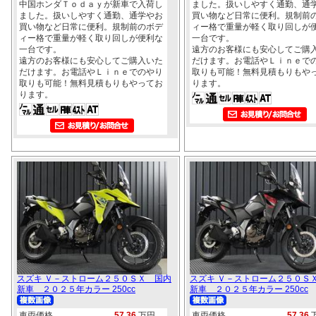
中国ホンダＴｏｄａｙが新車で入荷し
ました。扱いしやすく通勤、通
ました。扱いしやすく通勤、通学やお
買い物など日常に便利。規制前
買い物など日常に便利。規制前のボデ
ィー格で重量が軽く取り回しが
ィー格で重量が軽く取り回しが便利な
一台です。
一台です。
遠方のお客様にも安心してご購
遠方のお客様にも安心してご購入いた
だけます。お電話やＬｉｎｅで
だけます。お電話やＬｉｎｅでのやり
取りも可能！無料見積もりもや
取りも可能！無料見積もりもやってお
ります。
ります。
スズキ Ｖ－ストローム２５０ＳＸ 国内
スズキ Ｖ－ストローム２５０Ｓ
新車 ２０２５年カラー 250cc
新車 ２０２５年カラー 250cc
車両価格
57.36
万円
車両価格
57.36