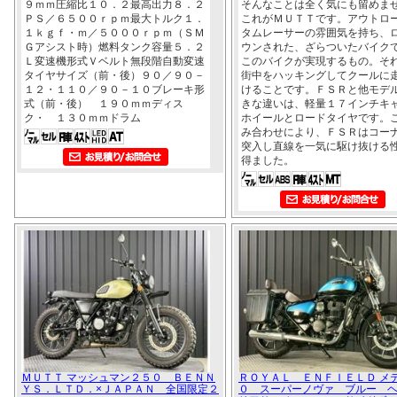
９ｍｍ圧縮比１０．２最高出力８．２
そんなことは全く気にも留めま
ＰＳ／６５００ｒｐｍ最大トルク１．
これがＭＵＴＴです。アウトロ
１ｋｇｆ・ｍ／５０００ｒｐｍ（ＳＭ
タムレーサーの雰囲気を持ち、
Ｇアシスト時）燃料タンク容量５．２
ウンされた、ざらついたバイク
Ｌ変速機形式Ｖベルト無段階自動変速
このバイクが実現するもの。そ
タイヤサイズ（前・後）９０／９０－
街中をハッキングしてクールに
１２・１１０／９０－１０ブレーキ形
けることです。ＦＳＲと他モデ
式（前・後） １９０ｍｍディス
きな違いは、軽量１７インチキ
ク・ １３０ｍｍドラム
ホイールとロードタイヤです。
み合わせにより、ＦＳＲはコー
突入し直線を一気に駆け抜ける
得ました。
ＭＵＴＴ マッシュマン２５０ ＢＥＮＮ
ＲＯＹＡＬ ＥＮＦＩＥＬＤ メ
ＹＳ．ＬＴＤ．×ＪＡＰＡＮ 全国限定２
０ スーパーノヴァ ブルー 