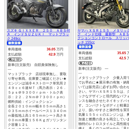
スズキ ＧＩＸＸＥＲ ２５０ ＡＢＳ付
ヤマハ ＸＳＲ１５５ メタリッ
き インドＳＵＺＵＫＩ マットブラッ
ク インド仕様 最新型 ＡＢ
クションコントロール スリッ
ク 249cc
ッチ 155cc
車両価格
36.05
万円
車両価格
35.65
支払総額
42.9
万円
支払総額
42.5
新車(注文販売) 自賠責保険無し
新車(注文販売) ―
―
―
マットブラック 店頭現車無し、要取
メタリックブラック 少量入荷
り寄せ車両。在庫要ご確認ください★
でお早めに★展示車の有無・納
エンジンは油冷４ストローク単気筒２
いては販売店に必ずお問い合わ
４９ｃｃ６速ＭＴ（馬力表示：２６．
さい。ヤマハＸＳＲ１５５は、
５ｐｓ＠９３００ｒｐｍ・トルク表
ックなデザインと現代的なパフ
示：２２．２Ｎｍ＠７３００ｒｐｍ）
ンスを融合させたネイキッドバ
燃料供給：インジェクション
す。コンパクトなボディと軽量
全長２０１０ｍｍ幅８０５ｍｍ高さ１
より、扱いやすさと操作性を実
０３５ｍｍホイールベース１３４０ｍ
気量１５５ｃｃのエンジンは、
ｍ最低地上高１６５ｍｍシート高さ８
加速と燃費の良さを両立してい
００ｍｍ車重１５６Ｋｇガソリンタン
独特のレトロスタイルと高性能
ク容量１２Ｌ
備え、多くのユーザーから「見