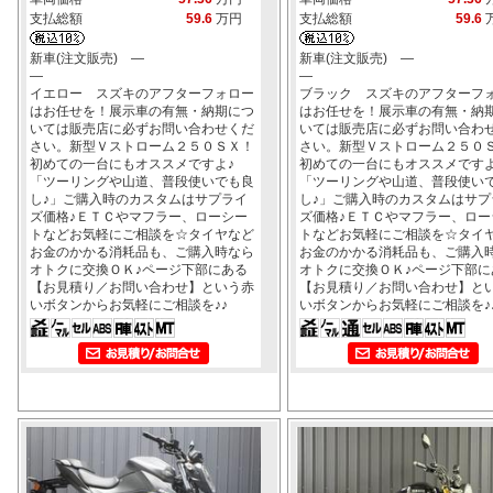
支払総額
59.6
万円
支払総額
59.6
新車(注文販売) ―
新車(注文販売) ―
―
―
イエロー スズキのアフターフォロー
ブラック スズキのアフターフ
はお任せを！展示車の有無・納期につ
はお任せを！展示車の有無・納
いては販売店に必ずお問い合わせくだ
いては販売店に必ずお問い合わ
さい。新型Ｖストローム２５０ＳＸ！
さい。新型Ｖストローム２５０
初めての一台にもオススメですよ♪
初めての一台にもオススメですよ
「ツーリングや山道、普段使いでも良
「ツーリングや山道、普段使い
し♪」ご購入時のカスタムはサプライ
し♪」ご購入時のカスタムはサプ
ズ価格♪ＥＴＣやマフラー、ローシー
ズ価格♪ＥＴＣやマフラー、ロー
トなどお気軽にご相談を☆タイヤなど
トなどお気軽にご相談を☆タイ
お金のかかる消耗品も、ご購入時なら
お金のかかる消耗品も、ご購入
オトクに交換ＯＫ♪ページ下部にある
オトクに交換ＯＫ♪ページ下部に
【お見積り／お問い合わせ】という赤
【お見積り／お問い合わせ】と
いボタンからお気軽にご相談を♪♪
いボタンからお気軽にご相談を♪