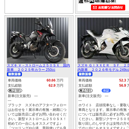
スズキ Ｖ－ストローム２５０ＳＸ 国内
スズキ ＧＩＸＸＥＲ ＳＦ ２
新車 ２０２５年カラー 250cc
内新車 ２０２６年モデル 249c
車両価格
60.66
万円
車両価格
52.3
支払総額
62.9
万円
支払総額
56.9
新車(注文販売) ―
新車(注文販売) ―
―
―
ブラック スズキのアフターフォロー
ホワイト 店頭現車なし・要取
はお任せを！展示車の有無・納期につ
車両となります。展示車の有無
いては販売店に必ずお問い合わせくだ
については販売店に必ずお問い
さい。新型Ｖストローム２５０ＳＸ！
ください。新型ジクサー２５０
初めての一台にもオススメですよ♪
取り回しのしやすさは女性の方
「ツーリングや山道、普段使いでも良
ての一台にもオススメですよ♪「