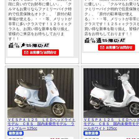
段に良いのでお財布に優しい」、「ク
に優しい」、「クルマもお乗り
ルマもお乗りならファミリーバイク特
ァミリーバイク特約で任意保険
約で任意保険もオトク」、「原付の駐
ク」、「原付の駐車場が使え
車場が使える」・・・等、メリットが
る」・・・等、メリットが非常
非常に多いクラスです！１２５ｃｃク
クラスです！１２５ｃｃクラス
ラスも、お買い得な新車を取り揃え、
買い得な新車を取り揃え、皆様
皆様のご来店をお待ちしておりま
店をお待ちしております！！
す！！
ＶＥＳＰＡ １２５ ＬＥＤヘッドライト
ＶＥＳＰＡ １２５ ＬＥＤヘッ
モデル ＣＢＳ 国内未発売モデル ラ
モデル ＣＢＳ 国内未発売モ
イトブルー 125cc
ールホワイト 125cc