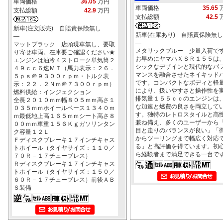
車両価格
36.05
万円
車両価格
35.65
支払総額
42.9
万円
支払総額
42.5
新車(注文販売) 自賠責保険無し
新車(在庫あり) 自賠責保険無し
―
―
マットブラック 店頭現車無し、要取
メタリックブルー 少量入荷で
り寄せ車両。在庫要ご確認ください★
お早めにヤマハＸＳＲ１５５は
エンジンは油冷４ストローク単気筒２
シックなデザインと現代的なパ
４９ｃｃ６速ＭＴ（馬力表示：２６．
マンスを融合させたネイキッド
５ｐｓ＠９３００ｒｐｍ・トルク表
です。コンパクトなボディと軽
示：２２．２Ｎｍ＠７３００ｒｐｍ）
により、扱いやすさと操作性を
燃料供給：インジェクション
排気量１５５ｃｃのエンジンは
全長２０１０ｍｍ幅８０５ｍｍ高さ１
な加速と燃費の良さを両立して
０３５ｍｍホイールベース１３４０ｍ
す。独特のレトロスタイルと高
ｍ最低地上高１６５ｍｍシート高さ８
兼ね備え、多くのユーザーから
００ｍｍ車重１５６Ｋｇガソリンタン
目と走りのバランスが良い」「
ク容量１２Ｌ
からツーリングまで幅広く対応
Ｆディスクブレーキ１７インチキャス
る」と高評価を得ています。初
トホイール（タイヤサイズ：１１０／
ら経験者まで満足できる一台で
７０Ｒ－１７チューブレス）
Ｒディスクブレーキ１７インチキャス
トホイール（タイヤサイズ：１５０／
６０Ｒ－１７チューブレス）前後ＡＢ
Ｓ装備