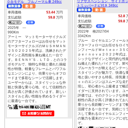
リアサスペンション サイドボ
０台モデル フルノーマル車 249cc
トリッパーナビ付き 349cc
車両価格
53.44
万円
車両価格
52.8
支払総額
59.8
万円
支払総額
59.8
2025年 ―
2022年 検2027/04
990Km
3342Km
アーミー マットモーターサイクルズ
ブルー ロイヤルエンフィール
のアフターフォローはお任せをマット
フターフォローはお任せをロイ
モーターサイクルズのＭＵＳＨＭＡＮ
ンフィールドＭｅｔｅｏｒ３５
２５０２０２５年式は、洗練されたデ
ｐｅｒｎｏｖａ２０２２年式は
ザインと高性能を兼ね備えた一台で
シックなデザインと現代的な性
す。ＢＥＮＮＹ’Ｓ．ＬＴＤ．とのコラ
ね備えた優れたバイクです。鮮
ボモデルで、独特な外観と優れた操縦
ブルーカラーが映えるビンテー
性が特徴。軽量なフレームとパワフル
スタイリングが魅力で、快適な
なエンジンにより、街乗りからオフロ
地と扱いやすさも特長。排気量
ードまで多彩なシーンで活躍します。
ｃｃのエンジンはスムーズな走
ユーザーからは、スタイリッシュな外
現し、初心者から上級者まで幅
観と快適な乗り心地、そして信頼性の
イダーに支持されています。ユ
高さが高く評価されています。新しい
評価では、そのクラシックな外
スタイルと高い性能を求めるライダー
頼性の高さが高く評価されてお
に最適な一台です。
乗りから長距離ツーリングまで
活躍できる一台です。気軽にリ
スして乗れるロイヤルエンフィ
の魅力を週末のツーリングにぜ
ぞ。