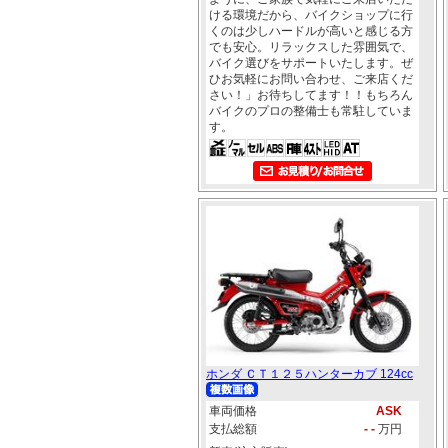
ける環境だから、バイクショップに行
くのは少しハードルが高いと感じる方
でも安心。リラックスした雰囲気で、
バイク選びをサポートいたします。ぜ
ひお気軽にお問い合わせ、ご来店くだ
さい！」お待ちしてます！！もちろん
バイクのプロの整備士も常駐していま
す。
ホンダ ＣＴ１２５ハンターカブ 124cc
車両価格
ASK
支払総額
- -
万円