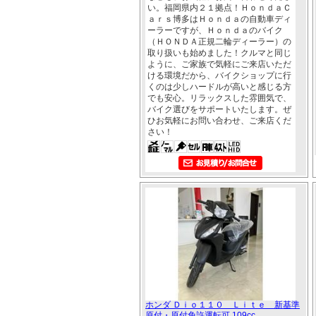
い。福岡県内２１拠点！ＨｏｎｄａＣ
ａｒｓ博多はＨｏｎｄａの自動車ディ
ーラーですが、Ｈｏｎｄａのバイク
（ＨＯＮＤＡ正規二輪ディーラー）の
取り扱いも始めました！クルマと同じ
ように、ご家族で気軽にご来店いただ
ける環境だから、バイクショップに行
くのは少しハードルが高いと感じる方
でも安心。リラックスした雰囲気で、
バイク選びをサポートいたします。ぜ
ひお気軽にお問い合わせ、ご来店くだ
さい！
ホンダ Ｄｉｏ１１０ Ｌｉｔｅ 新基準
原付・原付免許運転可 109cc