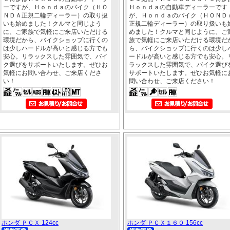
ーですが、Ｈｏｎｄａのバイク（ＨＯ
Ｈｏｎｄａの自動車ディーラーです
ＮＤＡ正規二輪ディーラー）の取り扱
が、Ｈｏｎｄａのバイク（ＨＯＮＤ
いも始めました！クルマと同じよう
正規二輪ディーラー）の取り扱いも
に、ご家族で気軽にご来店いただける
めました！クルマと同じように、ご
環境だから、バイクショップに行くの
族で気軽にご来店いただける環境だ
は少しハードルが高いと感じる方でも
ら、バイクショップに行くのは少し
安心。リラックスした雰囲気で、バイ
ードルが高いと感じる方でも安心。
ク選びをサポートいたします。ぜひお
ラックスした雰囲気で、バイク選び
気軽にお問い合わせ、ご来店くださ
サポートいたします。ぜひお気軽に
い！
問い合わせ、ご来店ください！
ホンダ ＰＣＸ 124cc
ホンダ ＰＣＸ１６０ 156cc