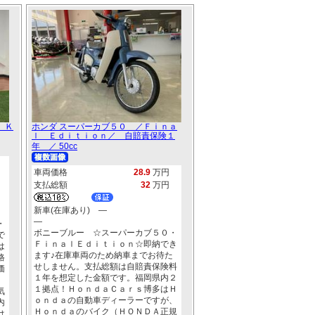
 Ｋ
ホンダ スーパーカブ５０ ／Ｆｉｎａ
ｌ Ｅｄｉｔｉｏｎ／ 自賠責保険１
年 ／ 50cc
車両価格
28.9
万円
支払総額
32
万円
新車(在庫あり) ―
―
・
ボニーブルー ☆スーパーカブ５０・
で
ＦｉｎａｌＥｄｉｔｉｏｎ☆即納でき
は
ます♪在庫車両のため納車までお待た
格
せしません。支払総額は自賠責保険料
価
１年を想定した金額です。福岡県内２
１拠点！ＨｏｎｄａＣａｒｓ博多はＨ
気
ｏｎｄａの自動車ディーラーですが、
内
Ｈｏｎｄａのバイク（ＨＯＮＤＡ正規
は