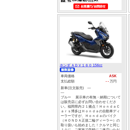
ホンダ ＡＤＶ１６０ 156cc
車両価格
ASK
支払総額
- -
万円
新車(注文販売) ―
―
ブルー 展示車の有無・納期について
は販売店に必ずお問い合わせくださ
い。福岡県内２１拠点！ＨｏｎｄａＣ
ａｒｓ博多はＨｏｎｄａの自動車ディ
ーラーですが、Ｈｏｎｄａのバイク
（ＨＯＮＤＡ正規二輪ディーラー）の
取り扱いも始めました！クルマと同じ
ように、ご家族で気軽にご来店いただ