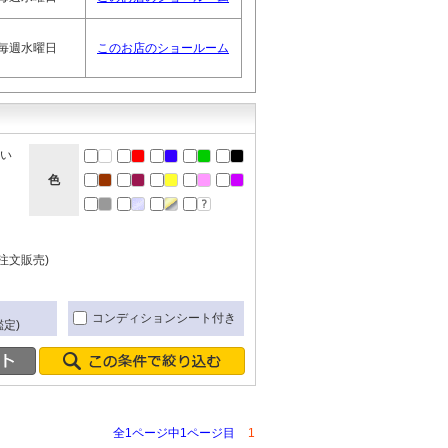
毎週水曜日
このお店のショールーム
ない
色
注文販売)
き
コンディションシート付き
定)
全1ページ中1ページ目
1