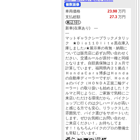
車両価格
23.98
万円
支払総額
27.3
万円
新車(在庫あり) ―
―
マットギャラクシーブラックメタリッ
ク ★Ｄｉｏ１１０ｌｉｔｅ黒在庫入
庫しました♪★展示車の有無・納期に
ついては販売店に必ずお問い合わせく
ださい。交通ルールが原付一種と同様
となります。自賠責保険は１２ヵ月で
計算しています。福岡県内２１拠点！
ＨｏｎｄａＣａｒｓ博多はＨｏｎｄａ
の自動車ディーラーですが、Ｈｏｎｄ
ａのバイク（ＨＯＮＤＡ正規二輪ディ
ーラー）の取り扱いも始めました！ク
ルマと同じように、ご家族で気軽にご
来店いただける環境だから、バイクシ
ョップに行くのは少しハードルが高い
と感じる方でも安心。リラックスした
雰囲気で、バイク選びをサポートいた
します。ぜひお気軽にお問い合わせ、
ご来店ください！」お待ちしてま
す！！もちろんバイクのプロの整備士
も常駐しています。