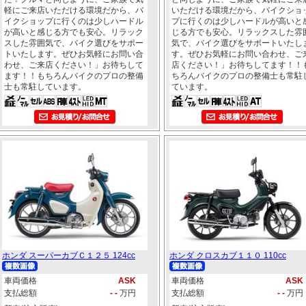
軽にご来店いただける環境だから、バ
いただける環境だから、バイクショ
イクショップに行くのは少しハードル
プに行くのは少しハードルが高いと
が高いと感じる方でも安心。リラック
じる方でも安心。リラックスした雰
スした雰囲気で、バイク選びをサポー
気で、バイク選びをサポートいたし
トいたします。ぜひお気軽にお問い合
す。ぜひお気軽にお問い合わせ、ご
わせ、ご来店ください！」お待ちして
店ください！」お待ちしてます！！
ます！！もちろんバイクのプロの整備
ちろんバイクのプロの整備士も常駐
士も常駐しています。
ています。
ホンダ スーパーカブＣ１２５ 124cc
ホンダ クロスカブ１１０ 110cc
車両価格
ASK
車両価格
ASK
支払総額
- -
万円
支払総額
- -
万円