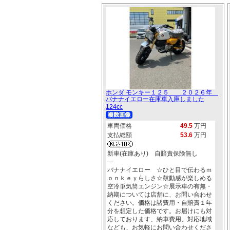
ホンダ モンキー１２５ ２０２６年
バナナイエロー在庫車入庫しました
124cc
車両価格
49.5
万円
支払総額
53.6
万円
新車(在庫あり) 自賠責保険無し
―
バナナイエロー ☆ひと目で伝わるｍ
ｏｎｋｅｙらしさ☆鼓動感が楽しめる
空冷単気筒エンジン☆展示車の有無・
納期については店舗に、お問い合わせ
ください。価格は諸費用・自賠責１年
分を想定した価格です。お届けにも対
応しております、納車費用、対応地域
なども、お気軽にお問い合わせくださ