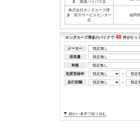
多 穂波バイパス店
株式会社ホンダカーズ博
多 田川サービスセンター
福岡
店
48
ホンダカーズ博多のバイクで
件がヒッ
メーカー
排気量
車種
初度登録年
～
走行距離
～
細かい条件で絞り込む