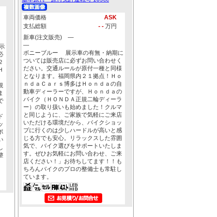
車両価格
ASK
支払総額
- -
万円
新車(注文販売) ―
―
示
ボニーブルー 展示車の有無・納期に
必
ついては販売店に必ずお問い合わせく
２
ださい。交通ルールが原付一種と同様
Ｈ
となります。福岡県内２１拠点！Ｈｏ
、
ｎｄａＣａｒｓ博多はＨｏｎｄａの自
規
動車ディーラーですが、Ｈｏｎｄａの
ま
バイク（ＨＯＮＤＡ正規二輪ディーラ
で
ー）の取り扱いも始めました！クルマ
、
と同じように、ご家族で気軽にご来店
ド
いただける環境だから、バイクショッ
ッ
プに行くのは少しハードルが高いと感
ポ
じる方でも安心。リラックスした雰囲
い
気で、バイク選びをサポートいたしま
し
す。ぜひお気軽にお問い合わせ、ご来
整
店ください！」お待ちしてます！！も
ちろんバイクのプロの整備士も常駐し
ています。