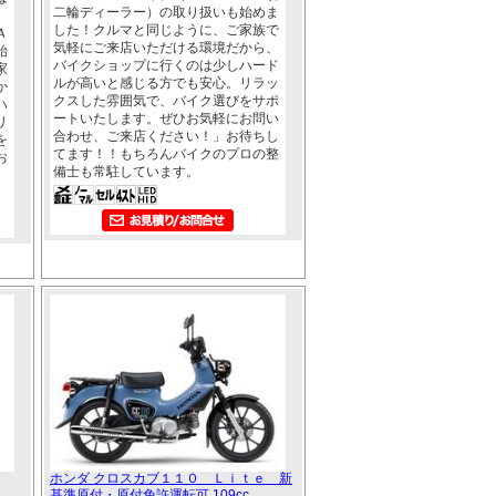
二輪ディーラー）の取り扱いも始めま
した！クルマと同じように、ご家族で
Ａ
気軽にご来店いただける環境だから、
始
バイクショップに行くのは少しハード
家
ルが高いと感じる方でも安心。リラッ
か
クスした雰囲気で、バイク選びをサポ
ハ
ートいたします。ぜひお気軽にお問い
リ
合わせ、ご来店ください！」お待ちし
を
てます！！もちろんバイクのプロの整
お
備士も常駐しています。
ホンダ クロスカブ１１０ Ｌｉｔｅ 新
基準原付・原付免許運転可 109cc