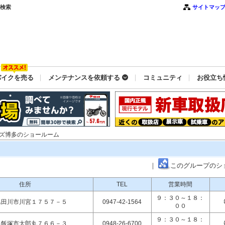
ク検索
サイトマッ
バイクを売る
メンテナンスを依頼する
コミュニティ
お役立ち
ーズ博多のショールーム
｜
このグループのシ
住所
TEL
営業時間
９：３０～１８：
県田川市川宮１７５７－５
0947-42-1564
００
９：３０～１８：
県飯塚市太郎丸７６６－３
0948-26-6700