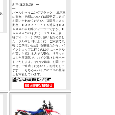
新車(注文販売) ―
―
パールシャイニングブラック 展示車
販
の有無・納期については販売店に必ず
お問い合わせください。福岡県内２１
拠点！ＨｏｎｄａＣａｒｓ博多はＨｏ
ｎｄａの自動車ディーラーですが、Ｈ
ｏｎｄａのバイク（ＨＯＮＤＡ正規二
輪ディーラー）の取り扱いも始めまし
た！クルマと同じように、ご家族で気
軽にご来店いただける環境だから、バ
イクショップに行くのは少しハードル
が高いと感じる方でも安心。リラック
スした雰囲気で、バイク選びをサポー
トいたします。ぜひお気軽にお問い合
わせ、ご来店ください！」お待ちして
ます！！もちろんバイクのプロの整備
士も常駐しています。