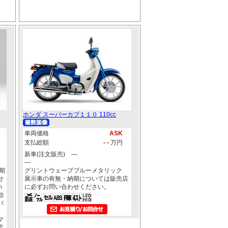
ホンダ スーパーカブ１１０ 110cc
車両価格
ASK
支払総額
- -
万円
新車(注文販売) ―
―
期
グリントウェーブブルーメタリック
せ
展示車の有無・納期については販売店
ｎ
に必ずお問い合わせください。
動
バ
マ
店