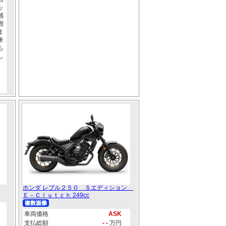
ッ
感
囲
ま
来
も
し
ホンダ レブル２５０ Ｓエディション
Ｅ－Ｃｌｕｔｃｈ 249cc
車両価格
ASK
支払総額
- -
万円