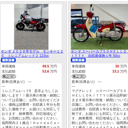
ホンダ ２０２６年モデル モンキー１２
ホンダ スーパーカブ５０ＨＥＬＬＯ
５ ミレニアムレッド２ 123cc
ＩＴＴＹ 自賠責保険１年 50cc
車両価格
49.5
万円
車両価格
30
万円
支払総額
53.6
万円
支払総額
33.1
万円
新車(在庫あり) ―
新車(在庫あり) ―
―
―
ミレニアムレッドII 是非よろしくお
マグナレッド ☆スーパーカブ５０
願いします！！展示車の有無・納期に
ＨＥＬＬＯＫＩＴＴＹ☆展示品即納
ついては店舗に、お問い合わせくださ
きます展示車の有無・納期について
い。価格は諸費用・自賠責１年分を想
店舗に、お問い合わせください。価
定した価格です。お届けにも対応して
は諸費用・自賠責１年分を想定した
おります、納車費用、対応地域など
格です。お届けにも対応しておりま
も、お気軽にお問い合わせください。
す、納車費用、対応地域なども、お
福岡県内２１拠点！ＨｏｎｄａＣａｒ
軽にお問い合わせください。福岡県
ｓ博多はＨｏｎｄａの自動車ディーラ
２１拠点！ＨｏｎｄａＣａｒｓ博多