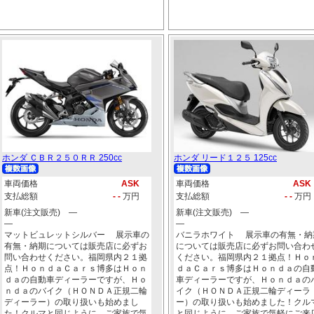
ホンダ ＣＢＲ２５０ＲＲ 250cc
ホンダ リード１２５ 125cc
車両価格
ASK
車両価格
ASK
支払総額
- -
万円
支払総額
- -
万円
新車(注文販売) ―
新車(注文販売) ―
―
―
マットビュレットシルバー 展示車の
バニラホワイト 展示車の有無・納
有無・納期については販売店に必ずお
については販売店に必ずお問い合わ
問い合わせください。福岡県内２１拠
ください。福岡県内２１拠点！Ｈｏ
点！ＨｏｎｄａＣａｒｓ博多はＨｏｎ
ｄａＣａｒｓ博多はＨｏｎｄａの自
ｄａの自動車ディーラーですが、Ｈｏ
車ディーラーですが、Ｈｏｎｄａの
ｎｄａのバイク（ＨＯＮＤＡ正規二輪
イク（ＨＯＮＤＡ正規二輪ディーラ
ディーラー）の取り扱いも始めまし
ー）の取り扱いも始めました！クル
た！クルマと同じように、ご家族で気
と同じように、ご家族で気軽にご来