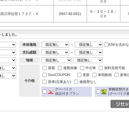
００
９：３０～１８：
県田川市位登１７２７－４
0947-46-0911
００
トしました。
本体価格
～
ASKを含め
支払総額
～
地域
新着
複数画像
中古車
無料見積可能
GooCOUPON
更新
車両動画
新車(
その他
新車(在庫あり)
修復歴なし
グーバイク
車輌状態付
保証付きプラン
(グーバイク鑑