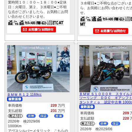
業時間１０：００～１８：００●定休
３水曜日●ご不明な点がございま
日：火曜日、第２、３水曜日●ご不明
ら、お気軽にお問い合わせくだ
な点がございましたら、お気軽にお問
せ。
い合わせくださいませ。
ＢＭＷ Ｓ１０００Ｒ スタイル
ＢＭＷ Ｒ１２ 1169cc
ツーリング ＤＤＣ ギアシフ
タントＰｒｏ 認定中古車 1000c
車両価格
220
万円
支払総額
231
万円
車両価格
209
支払総額
220
2026年 検2029/06
1000Km
2026年 検2029/06
アヴスシルバーメタリック こちらの