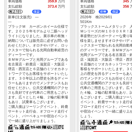
車両価格
359.9
万円
車両価格
345
支払総額
373.4
万円
支払総額
356
新車(注文販売) ―
2026年 検2029/01
―
501Km
ブラックＭ カーボンホイール仕様で
ブラックストームメタリック 
す。２０２５年モデルより二眼ヘッド
ＭシリーズのＭ１０００ＸＲ！
ライトになりました。展示車の有無・
車姿勢だがスポーティーな乗り
納期については販売店に必ずお問い合
様を楽しませますオロチやバデ
わせください。オロチやバディ、ロッ
ックスターで知られる光岡自動
クスターで知られる光岡自動車経営の
のディーラーです。ＢＭＷグル
ディーラーです。
光岡グループである名古屋店・
ＢＭＷグループと光岡グループである
店・滋賀店・大阪店・堺店・西
名古屋店・鈴鹿店・滋賀店・大阪店・
６店舗のミツオカネットワーク
堺店・西宮店と６店舗のミツオカネッ
客様をサポートいたします。３
トワークでもお客様をサポートいたし
上の歴史を誇るディーラーもあ
ます。３０年以上の歴史を誇るディー
のでメンテナンスもお任せくだ
ラーもありますのでメンテナンスもお
公共交通機関のアクセスも良好
任せください。公共交通機関のアクセ
代車のご用意もございます。広
スも良好ですが代車のご用意もござい
た４輪、２輪の駐車場もあり、
ます。広々とした４輪、２輪の駐車場
もございます。ご購入後はツー
もあり、試乗車もございます。
イベント、鈴鹿サーキット走行
ご購入後はツーリングイベント、鈴鹿
フロード走行イベント、バーベ
サーキット走行会、オフロード走行イ
や宿泊イベントで一緒に盛り上
ベント、バーベキューや宿泊イベント
しょう。
で一緒に盛り上がりましょう。