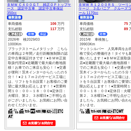
ＢＭＷ Ｃ４００ＧＴ 純正ＯＰトップケ
ＢＭＷ Ｒ１２００ＲＳ ツーリ
ース 認定中古車 認定中古車保証
ケージ ３点パニア クルーズ
350cc
ール 1170cc
車両価格
106
万円
車両価格
75
支払総額
117
万円
支払総額
89
2026年 検2029/03
2015年 車検無し
1000Km
39903Km
ブラックストームメタリック こちら
マットシルバー 人気車両をお
の車両は２年間／走行距離無制限の認
格で安心の整備付き！タイヤも
定中古車保証付きです！●ＢＭＷ正規
換いたします！●ＢＭＷ正規取扱
取扱代理店●近畿圏で最大級の敷地面
店●近畿圏で最大級の敷地面積！
積！お車でのご来店も安心！！●交通
でのご来店も安心！！●交通が便
が便利！茨木インターからたったの５
茨木インターからたったの５分！
分！！●２１７ｍ２のサービス工場に
２１７ｍ２のサービス工場には
は、リフトを５台設置！お客様のご要
トを５台設置！お客様のご要望
望に最大限お応えします！！●営業時
限お応えします！！●営業時間１
間１０：００～１８：００●定休日：
００～１８：００●定休日：火曜
火曜日、第２、３水曜日●ご不明な点
第２、３水曜日●ご不明な点がご
がございましたら、お気軽にお問い合
ましたら、お気軽にお問い合わ
わせくださいませ。
さいませ。