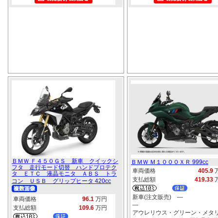
ＢＭＷ Ｆ４５０ＧＳ 新車 クイックシ
ＢＭＷ Ｍ１０００ＸＲ 999cc
フタ 走行モード切替 ハンドプロテク
車両価格
405.9
タ ＥＴＣ 液晶モニタ ＡＢＳ トラ
支払総額
419.33
コン ＵＳＢ グリップヒータ 420cc
新車(注文販売) ―
車両価格
96.1
万円
―
支払総額
109.6
万円
アウレリウス・グリーン・メタ