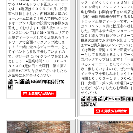
ック ☆ＭｏｔｏｒｒａｄＭｉ
するＢＭＷモトラッド正規ディーラー
ｏｋａ堺☆０７２－２７５－７
です。●堺店は２０２５／６月に松原
迄お気軽にお問合せ下さい当店
市へ移転しました。西日本最大級のシ
（株）光岡自動車が経営するＢ
ョールームに新ＣＩ導入で移転グラン
トラッド正規ディーラーです。●
ドオープン！最新の設備でお客様をお
は２０２５／６月に松原市へ移
迎えしております●ご購入後のメンテ
した。西日本最大級のショール
ナンスについては近畿・東海エリアで
新ＣＩ導入で移転グランドオー
正規ディーラーとして６店舗あるネッ
最新の設備でお客様をお迎えし
トワークで全面バックアップ致しま
ます●ご購入後のメンテナンスに
す！「一緒に遊べるディーラー」とし
ては近畿・東海エリアで正規デ
てイベントも多数主催していますの
ーとして６店舗あるネットワー
で、ぜひ一緒にバイクライフを楽しみ
面バックアップ致します！「一
ましょう！●営業時間１０：００～１
べるディーラー」としてイベン
８：００●定休日：火曜日・第２第３
数主催していますので、ぜひ一
水曜日●ご不明な点がございましたら
イクライフを楽しみましょう！●
お気軽にお問合せください
時間１０：００～１８：００●定
日：火曜日・第２第３水曜日●ご
な点がございましたらお気軽に
せください