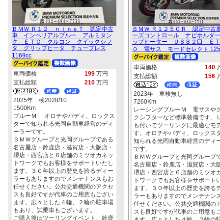
ＢＭＷ Ｒ１２ ｎｉｎｅＴ 認定中古
ＢＭＷ Ｒ１２５０Ｒ 認定中古
車 インペリアルブルー アルミタン
ーズコントロール ナビホルダ
ク ＥＴＣ クルコン クイックシフ
ップヒーター ＵＳＢ２口 Ｅ
タ グリップヒータ チューブレス
０ 電サス モードセレクト 125
1169cc
車両価格
140
車両価格
199
万円
支払総額
156
支払総額
210
万円
2023年 車検無し
2025年 検2028/10
7260Km
1500Km
レーシングブルーＭ 電サスや
ブルーＭ オロチやバディ、ロックス
クシフターなど標準装備です。
ターで知られる光岡自動車経営のディ
も付いてツーリングに最適なモ
ーラーです。
す。オロチやバディ、ロックス
ＢＭＷグループと光岡グループである
知られる光岡自動車経営のディ
名古屋店・鈴鹿店・滋賀店・大阪店・
です。
堺店・西宮店と６店舗のミツオカネッ
ＢＭＷグループと光岡グループ
トワークでもお客様をサポートいたし
名古屋店・鈴鹿店・滋賀店・大
ます。３０年以上の歴史を誇るディー
堺店・西宮店と６店舗のミツオ
ラーもありますのでメンテナンスもお
トワークでもお客様をサポート
任せください。公共交通機関のアクセ
ます。３０年以上の歴史を誇る
スも良好ですが代車のご用意もござい
ラーもありますのでメンテナン
ます。広々とした４輪、２輪の駐車場
任せください。公共交通機関の
もあり、試乗車もございます。
スも良好ですが代車のご用意も
ご購入後はツーリングイベント、鈴鹿
ます。広々とした４輪、２輪の