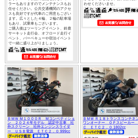
ラーもありますのでメンテナンスもお
わせくださいませ。
任せください。公共交通機関のアクセ
スも良好ですが代車のご用意もござい
ます。広々とした４輪、２輪の駐車場
もあり、試乗車もございます。
ご購入後はツーリングイベント、鈴鹿
サーキット走行会、オフロード走行イ
ベント、バーベキューや宿泊イベント
で一緒に盛り上がりましょう。
ＢＭＷ Ｍ１０００Ｒ Ｍコンペティショ
ＢＭＷ Ｒ１８トランスコンチ
ン ２０２４年モデル 認定中古車 社
ワンオーナー ＯＰスピーカー
外スクリーン 社外エンジンスライダ
Ｃ ＥＴＣ２．０ 1802cc
ー ＵＳＢ電源 ＥＴＣ２．０ 999cc