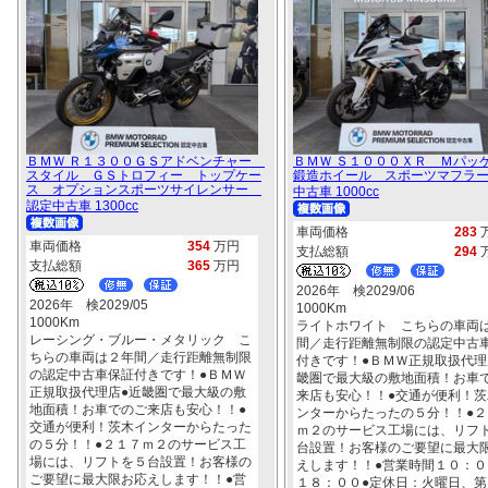
ＢＭＷ Ｒ１３００ＧＳアドベンチャー
ＢＭＷ Ｓ１０００ＸＲ Ｍパ
スタイル ＧＳトロフィー トップケー
鍛造ホイール スポーツマフラ
ス オプションスポーツサイレンサー
中古車 1000cc
認定中古車 1300cc
車両価格
283
車両価格
354
万円
支払総額
294
支払総額
365
万円
2026年 検2029/06
2026年 検2029/05
1000Km
1000Km
ライトホワイト こちらの車両
レーシング・ブルー・メタリック こ
間／走行距離無制限の認定中古
ちらの車両は２年間／走行距離無制限
付きです！●ＢＭＷ正規取扱代理
の認定中古車保証付きです！●ＢＭＷ
畿圏で最大級の敷地面積！お車
正規取扱代理店●近畿圏で最大級の敷
来店も安心！！●交通が便利！茨
地面積！お車でのご来店も安心！！●
ンターからたったの５分！！●２
交通が便利！茨木インターからたった
ｍ２のサービス工場には、リフ
の５分！！●２１７ｍ２のサービス工
台設置！お客様のご要望に最大
場には、リフトを５台設置！お客様の
えします！！●営業時間１０：０
ご要望に最大限お応えします！！●営
１８：００●定休日：火曜日、第