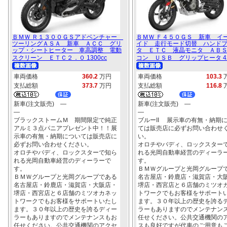
ＢＭＷ Ｒ１３００ＧＳアドベンチャー
ＢＭＷ Ｆ４５０ＧＳ 新車 イ
ツーリングＡＳＡ 新車 ＡＣＣ グリ
イド 走行モード切替 ハンド
ップ・シートヒーター 車高調整 電動
タ ＥＴＣ 液晶モニタ ＡＢ
スクリーン ＥＴＣ２．０ 1300cc
コン ＵＳＢ グリップヒータ 42
車両価格
360.2
万円
車両価格
103.3
支払総額
373.7
万円
支払総額
116.8
新車(注文販売) ―
新車(注文販売) ―
―
―
ブラックストームＭ 期間限定で純正
ブルーII 展示車の有無・納期
アルミ３点パニアプレゼント中！！展
ては販売店に必ずお問い合わせ
示車の有無・納期については販売店に
い。
必ずお問い合わせください。
オロチやバディ、ロックスター
オロチやバディ、ロックスターで知ら
れる光岡自動車経営のディーラ
れる光岡自動車経営のディーラーで
す。
す。
ＢＭＷグループと光岡グループ
ＢＭＷグループと光岡グループである
名古屋店・鈴鹿店・滋賀店・大
名古屋店・鈴鹿店・滋賀店・大阪店・
堺店・西宮店と６店舗のミツオ
堺店・西宮店と６店舗のミツオカネッ
トワークでもお客様をサポート
トワークでもお客様をサポートいたし
ます。３０年以上の歴史を誇る
ます。３０年以上の歴史を誇るディー
ラーもありますのでメンテナン
ラーもありますのでメンテナンスもお
任せください。公共交通機関の
任せください。公共交通機関のアクセ
スも良好ですが代車のご用意も