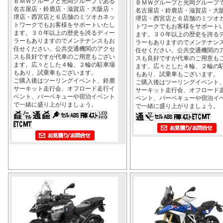
ＢＭＷグループと光岡グループである
ＢＭＷグループと光岡グループ
名古屋店・鈴鹿店・滋賀店・大阪店・
名古屋店・鈴鹿店・滋賀店・大
堺店・西宮店と６店舗のミツオカネッ
堺店・西宮店と６店舗のミツオ
トワークでもお客様をサポートいたし
トワークでもお客様をサポート
ます。３０年以上の歴史を誇るディー
ます。３０年以上の歴史を誇る
ラーもありますのでメンテナンスもお
ラーもありますのでメンテナン
任せください。公共交通機関のアクセ
任せください。公共交通機関の
スも良好ですが代車のご用意もござい
スも良好ですが代車のご用意も
ます。広々とした４輪、２輪の駐車場
ます。広々とした４輪、２輪の
もあり、試乗車もございます。
もあり、試乗車もございます。
ご購入後はツーリングイベント、鈴鹿
ご購入後はツーリングイベント
サーキット走行会、オフロード走行イ
サーキット走行会、オフロード
ベント、バーベキューや宿泊イベント
ベント、バーベキューや宿泊イ
で一緒に盛り上がりましょう。
で一緒に盛り上がりましょう。