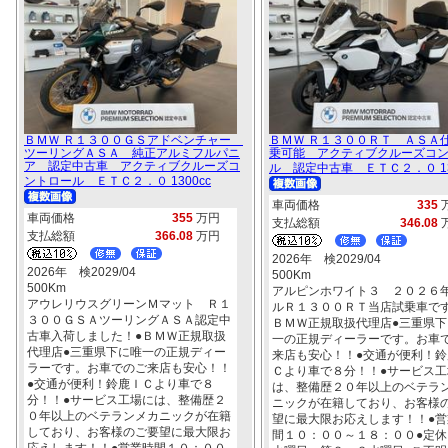
ＢＭＷ Ｒ１３００ＧＳアドベンチャー
ＢＭＷ Ｒ１３００ＲＴ ＡＳＡ
ツーリングＡＳＡ 純正アルミフルパニ
乗可能 アクティブクルーズコ
ア 認定中古車 アクティブクルーズコ
ル 認定中古車 ＥＴＣ２．０ 13
ントロール ＥＴＣ２．０ 1300cc
車両価格
335
車両価格
355
万円
支払総額
346.08
支払総額
366.08
万円
2026年 検2029/04
2026年 検2029/04
500Km
500Km
アルピンホワイト３ ２０２６
アウレリウスグリーンＭマット Ｒ１
ルＲ１３００ＲＴ当店試乗車です
３００ＧＳＡツーリングＡＳＡ認定中
ＢＭＷ正規取扱代理店●三重県下
古車入荷しました！●ＢＭＷ正規取扱
一の正規ディーラーです。お車
代理店●三重県下に唯一の正規ディー
来店も安心！！●交通が便利！鈴
ラーです。お車でのご来店も安心！！
Ｃより車で８分！！●サービス工
●交通が便利！鈴鹿ＩＣより車で８
は、整備歴２０年以上のベテラ
分！！●サービス工場には、整備歴２
ニックが在籍しており、お客様
０年以上のベテランメカニックが在籍
望に最大限お応えします！！●営
しており、お客様のご要望に最大限お
間１０：００～１８：００●定休
応えします！！●営業時間１０：００