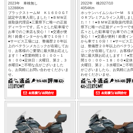
2023年 車検無し
2022年 検2027/10
12288Km
4054Km
ブラックストームＭ Ｋ１６００ＧＴ
ホッケンハイムシルバーＭ Ｓ
認定中古車入荷しました！●ＢＭＷ正
０Ｒプレミアムライン入荷しま
規取扱代理店●三重県下に唯一の正規
た！！！●ＢＭＷ正規取扱代理店
ディーラーです。広々とした駐車場で
県下に唯一の正規ディーラーで
お車でのご来店も安心！！●交通が便
広々とした駐車場でお車でのご
利！鈴鹿インターから車で１０分！！
安心！！●交通が便利！鈴鹿イン
●サービス工場には、整備歴２０年以
から車で１０分！！●サービス工
上のベテランメカニックが在籍してお
は、整備歴２０年以上のベテラ
り、お客様のご要望に最大限お応えし
ニックが在籍しており、お客様
ます！！●営業時間１０：００～１
望に最大限お応えします！！●営
８：００●定休日：火曜日、第２，３
間１０：００～１８：００●定休
水曜日●ご不明な点がございました
火曜日、第２，３水曜日●ご不明
ら、お気軽にお問い合わせくださいま
がございましたら、お気軽にお
せ。
わせくださいませ。