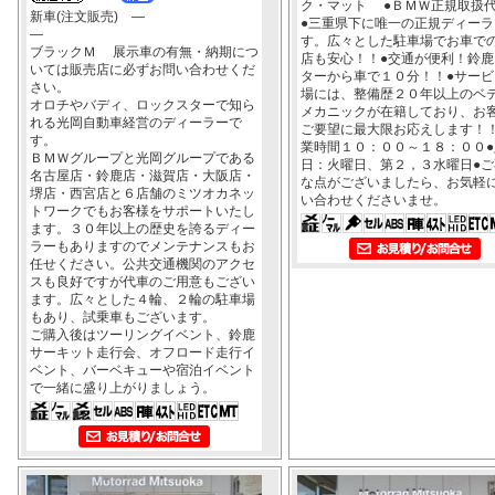
ク・マット ●ＢＭＷ正規取扱
新車(注文販売) ―
●三重県下に唯一の正規ディーラ
―
す。広々とした駐車場でお車で
ブラックＭ 展示車の有無・納期につ
店も安心！！●交通が便利！鈴鹿
いては販売店に必ずお問い合わせくだ
ターから車で１０分！！●サービ
さい。
場には、整備歴２０年以上のベ
オロチやバディ、ロックスターで知ら
メカニックが在籍しており、お
れる光岡自動車経営のディーラーで
ご要望に最大限お応えします！！
す。
業時間１０：００～１８：００●
ＢＭＷグループと光岡グループである
日：火曜日、第２，３水曜日●ご
名古屋店・鈴鹿店・滋賀店・大阪店・
な点がございましたら、お気軽
堺店・西宮店と６店舗のミツオカネッ
い合わせくださいませ。
トワークでもお客様をサポートいたし
ます。３０年以上の歴史を誇るディー
ラーもありますのでメンテナンスもお
任せください。公共交通機関のアクセ
スも良好ですが代車のご用意もござい
ます。広々とした４輪、２輪の駐車場
もあり、試乗車もございます。
ご購入後はツーリングイベント、鈴鹿
サーキット走行会、オフロード走行イ
ベント、バーベキューや宿泊イベント
で一緒に盛り上がりましょう。