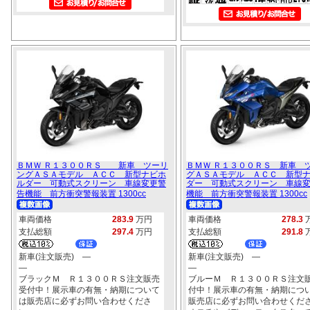
ＢＭＷ Ｒ１３００ＲＳ 新車 ツーリ
ＢＭＷ Ｒ１３００ＲＳ 新車 
ングＡＳＡモデル ＡＣＣ 新型ナビホ
グＡＳＡモデル ＡＣＣ 新型
ルダー 可動式スクリーン 車線変更警
ダー 可動式スクリーン 車線
告機能 前方衝突警報装置 1300cc
機能 前方衝突警報装置 1300cc
車両価格
283.9
万円
車両価格
278.3
支払総額
297.4
万円
支払総額
291.8
新車(注文販売) ―
新車(注文販売) ―
―
―
ブラックＭ Ｒ１３００ＲＳ注文販売
ブルーＭ Ｒ１３００ＲＳ注文
受付中！展示車の有無・納期について
付中！展示車の有無・納期につ
は販売店に必ずお問い合わせくださ
販売店に必ずお問い合わせくだ