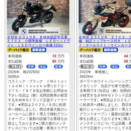
ＢＭＷ Ｇ３１０Ｒ ＢＭＷ認定中古車
ＢＭＷ Ｇ３１０Ｒ ＥＴＣ２．
ＥＴＣ２．０標準装備 ＬＥＤヘッドラ
備 純正トップケース付き Ｌ
イト・ＬＥＤウインカー装備 310cc
ド・テールライト・ウインカー 31
車両価格
72
万円
車両価格
44
支払総額
85
万円
支払総額
59
2026年 検2029/02
2023年 車検無し
560Km
3662Km
コスミック・ブラック ☆Ｍｏｔｏｒ
ポーラーホワイト／レーシング
ｒａｄＭｉｔｓｕｏｋａ堺☆０７２－
メタリック 当店デモ車で使用
２７５－７８７８迄お気軽にお問合せ
る車両です♪当店は（株）光岡自
下さい当店は（株）光岡自動車が経営
が経営するＢＭＷモトラッド正
するＢＭＷモトラッド正規ディーラー
ーラーです。●堺店は２０２５／
です。●堺店は２０２５／６月に松原
に松原市へ移転しました。西日
市へ移転しました。西日本最大級のシ
級のショールームに新ＣＩ導入
ョールームに新ＣＩ導入で移転グラン
グランドオープン！最新の設備
ドオープン！最新の設備でお客様をお
様をお迎えしております●ご購入
迎えしております●ご購入後のメンテ
メンテナンスについては近畿・
ナンスについては近畿・東海エリアで
リアで正規ディーラーとして６