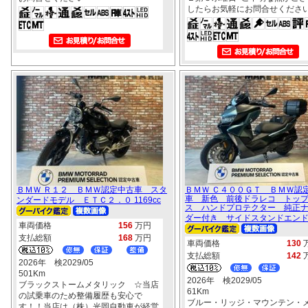
したらお気軽にお問合せくださ
ＢＭＷ Ｒ１２ ＢＭＷ認定中古車 スタ
ＢＭＷ Ｃ４００ＧＴ ＢＭＷ認
車 新色 前後ドラレコ トッ
ンダードモデル ＥＴＣ２．０ 1169cc
ス ハンドプロテクター 純正
ダー付き サイドスタンドエンド 3
車両価格
156
万円
支払総額
168
万円
車両価格
130
支払総額
142
2026年 検2029/05
501Km
2026年 検2029/05
ブラックストームメタリック ☆当店
61Km
の試乗車のため整備履歴も安心で
ブルー・リッジ・マウンテン・
す！！当店は（株）光岡自動車が経営