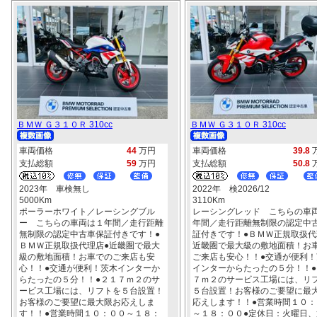
ＢＭＷ Ｇ３１０Ｒ 310cc
ＢＭＷ Ｇ３１０Ｒ 310cc
車両価格
44
万円
車両価格
39.8
支払総額
59
万円
支払総額
50.8
2023年 車検無し
2022年 検2026/12
5000Km
3110Km
ポーラーホワイト／レーシングブル
レーシングレッド こちらの車
ー こちらの車両は１年間／走行距離
年間／走行距離無制限の認定中
無制限の認定中古車保証付きです！●
証付きです！●ＢＭＷ正規取扱代
ＢＭＷ正規取扱代理店●近畿圏で最大
近畿圏で最大級の敷地面積！お
級の敷地面積！お車でのご来店も安
ご来店も安心！！●交通が便利！
心！！●交通が便利！茨木インターか
インターからたったの５分！！●
らたったの５分！！●２１７ｍ２のサ
７ｍ２のサービス工場には、リ
ービス工場には、リフトを５台設置！
５台設置！お客様のご要望に最
お客様のご要望に最大限お応えしま
応えします！！●営業時間１０：
す！！●営業時間１０：００～１８：
～１８：００●定休日：火曜日、