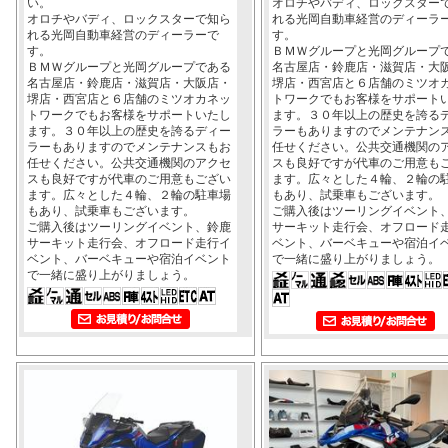
い。
オロチやバディ、ロックスター
オロチやバディ、ロックスターで知ら
れる光岡自動車経営のディーラ
れる光岡自動車経営のディーラーで
す。
す。
ＢＭＷグループと光岡グループ
ＢＭＷグループと光岡グループである
名古屋店・鈴鹿店・滋賀店・大
名古屋店・鈴鹿店・滋賀店・大阪店・
堺店・西宮店と６店舗のミツオ
堺店・西宮店と６店舗のミツオカネッ
トワークでもお客様をサポート
トワークでもお客様をサポートいたし
ます。３０年以上の歴史を誇る
ます。３０年以上の歴史を誇るディー
ラーもありますのでメンテナン
ラーもありますのでメンテナンスもお
任せください。公共交通機関の
任せください。公共交通機関のアクセ
スも良好ですが代車のご用意も
スも良好ですが代車のご用意もござい
ます。広々とした４輪、２輪の
ます。広々とした４輪、２輪の駐車場
もあり、試乗車もございます。
もあり、試乗車もございます。
ご購入後はツーリングイベント
ご購入後はツーリングイベント、鈴鹿
サーキット走行会、オフロード
サーキット走行会、オフロード走行イ
ベント、バーベキューや宿泊イ
ベント、バーベキューや宿泊イベント
で一緒に盛り上がりましょう。
で一緒に盛り上がりましょう。