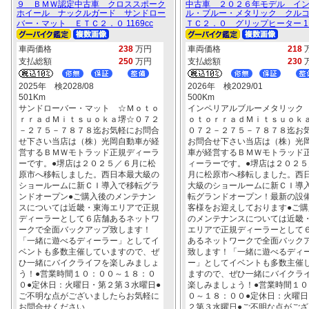
９ ＢＭＷ認定中古車 クロススポーク
中古車 ２０２６年モデル イ
ホイール ナックルガード サンドロー
ル・ブルー・メタリック クル
バー・マット ＥＴＣ２．０ 1169cc
ＴＣ２．０ グリップヒーター 11
車両価格
238
万円
車両価格
218
支払総額
250
万円
支払総額
230
2025年 検2028/08
2026年 検2029/01
501Km
500Km
サンドローバー・マット ☆Ｍｏｔｏ
インペリアルブルーメタリック
ｒｒａｄＭｉｔｓｕｏｋａ堺☆０７２
ｏｔｏｒｒａｄＭｉｔｓｕｏｋ
－２７５－７８７８迄お気軽にお問合
０７２－２７５－７８７８迄お
せ下さい当店は（株）光岡自動車が経
お問合せ下さい当店は（株）光
営するＢＭＷモトラッド正規ディーラ
車が経営するＢＭＷモトラッド
ーです。●堺店は２０２５／６月に松
ィーラーです。●堺店は２０２５
原市へ移転しました。西日本最大級の
月に松原市へ移転しました。西
ショールームに新ＣＩ導入で移転グラ
大級のショールームに新ＣＩ導
ンドオープン●ご購入後のメンテナン
転グランドオープン！最新の設
スについては近畿・東海エリアで正規
客様をお迎えしております●ご購
ディーラーとして６店舗あるネットワ
のメンテナンスについては近畿
ークで全面バックアップ致します！
エリアで正規ディーラーとして
「一緒に遊べるディーラー」としてイ
あるネットワークで全面バック
ベントも多数主催していますので、ぜ
致します！「一緒に遊べるディ
ひ一緒にバイクライフを楽しみましょ
ー」としてイベントも多数主催
う！●営業時間１０：００～１８：０
ますので、ぜひ一緒にバイクラ
０●定休日：火曜日・第２第３水曜日●
楽しみましょう！●営業時間１０
ご不明な点がございましたらお気軽に
０～１８：００●定休日：火曜日
お問合せください
２第３水曜日●ご不明な点がござ