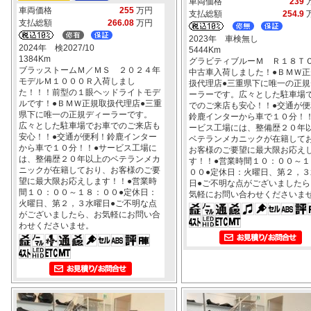
車両価格
239
車両価格
255
万円
支払総額
254.9
支払総額
266.08
万円
2023年 車検無し
2024年 検2027/10
5444Km
1384Km
グラビティブルーＭ Ｒ１８Ｔ
ブラッストームＭ／ＭＳ ２０２４年
中古車入荷しました！●ＢＭＷ正
モデルＭ１０００Ｒ入荷しまし
扱代理店●三重県下に唯一の正規
た！！！前型の１眼ヘッドライトモデ
ーラーです。広々とした駐車場
ルです！●ＢＭＷ正規取扱代理店●三重
でのご来店も安心！！●交通が便
県下に唯一の正規ディーラーです。
鈴鹿インターから車で１０分！！
広々とした駐車場でお車でのご来店も
ービス工場には、整備歴２０年
安心！！●交通が便利！鈴鹿インター
ベテランメカニックが在籍して
から車で１０分！！●サービス工場に
お客様のご要望に最大限お応え
は、整備歴２０年以上のベテランメカ
す！！●営業時間１０：００～１
ニックが在籍しており、お客様のご要
００●定休日：火曜日、第２，３
望に最大限お応えします！！●営業時
日●ご不明な点がございましたら
間１０：００～１８：００●定休日：
気軽にお問い合わせくださいま
火曜日、第２，３水曜日●ご不明な点
がございましたら、お気軽にお問い合
わせくださいませ。