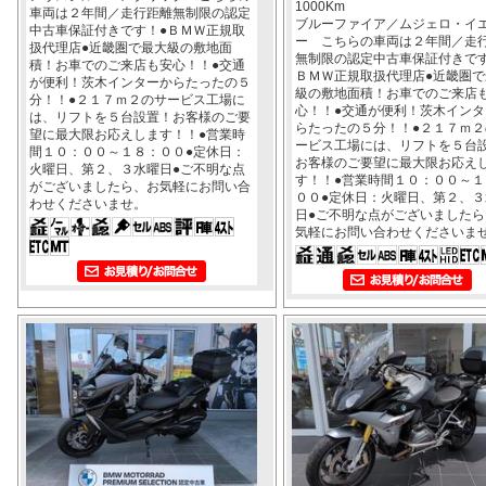
1000Km
車両は２年間／走行距離無制限の認定
ブルーファイア／ムジェロ・イ
中古車保証付きです！●ＢＭＷ正規取
ー こちらの車両は２年間／走
扱代理店●近畿圏で最大級の敷地面
無制限の認定中古車保証付きです
積！お車でのご来店も安心！！●交通
ＢＭＷ正規取扱代理店●近畿圏で
が便利！茨木インターからたったの５
級の敷地面積！お車でのご来店
分！！●２１７ｍ２のサービス工場に
心！！●交通が便利！茨木インタ
は、リフトを５台設置！お客様のご要
らたったの５分！！●２１７ｍ２
望に最大限お応えします！！●営業時
ービス工場には、リフトを５台
間１０：００～１８：００●定休日：
お客様のご要望に最大限お応え
火曜日、第２、３水曜日●ご不明な点
す！！●営業時間１０：００～１
がございましたら、お気軽にお問い合
００●定休日：火曜日、第２、３
わせくださいませ。
日●ご不明な点がございましたら
気軽にお問い合わせくださいま