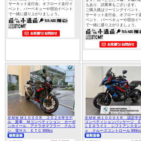
サーキット走行会、オフロード走行イ
もあり、試乗車もございます。
ベント、バーベキューや宿泊イベント
ご購入後はツーリングイベント
で一緒に盛り上がりましょう。
サーキット走行会、オフロード
ベント、バーベキューや宿泊イ
で一緒に盛り上がりましょう。
ＢＭＷ Ｍ１０００Ｒ ２０２６年モデ
ＢＭＷ Ｍ１０００ＸＲ 認定中
ル 新車 Ｍコンペティション カーボ
コンペティションパッケージ 
ンホイール アクラポマフラー クルコ
ＬＥＤライト シフトアシスタ
ン 電サス ＥＴＣ 999cc
ｏ クルーズコントロール 999c