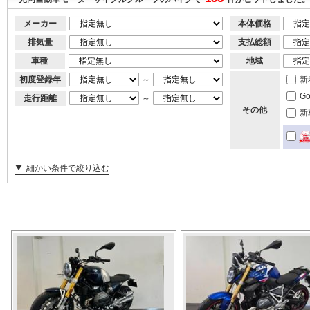
メーカー
本体価格
排気量
支払総額
車種
地域
初度登録年
～
新
G
走行距離
～
その他
新
細かい条件で絞り込む