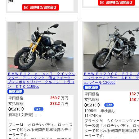
ＢＭＷ Ｒ１２ ｎｉｎｅＴ クイックシ
ＢＭＷ Ｒ１２００Ｃ ＥＴＣ 
フター アルミタンク 倒立フォーク
ニッツァーマフラー ＡＢＳ 
ブレンボキャリパー クルコン トラコ
ュホイール 1200cc
ン ＥＴＣ 1169cc
車両価格
132
車両価格
259.7
万円
支払総額
148
支払総額
273.2
万円
1998年 車検無し
新車(注文販売) ―
11474Km
―
ブラックＭ ＡＣシュニッツァ
ブルーＭ オロチやバディ、ロックス
ラー装備！オロチやバディ、ロ
ターで知られる光岡自動車経営のディ
ターで知られる光岡自動車経営
ーラーです。
ーラーです。