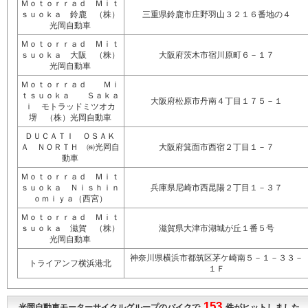
Ｍｏｔｏｒｒａｄ Ｍｉｔ
ｓｕｏｋａ 鈴鹿 （株）
三重県鈴鹿市庄野羽山３２１６番地の４
光岡自動車
Ｍｏｔｏｒｒａｄ Ｍｉｔ
ｓｕｏｋａ 大阪 （株）
大阪府茨木市宿川原町６－１７
光岡自動車
Ｍｏｔｏｒｒａｄ Ｍｉ
ｔｓｕｏｋａ Ｓａｋａ
大阪府松原市丹南４丁目１７５－１
ｉ モトラッドミツオカ
堺 （株）光岡自動車
ＤＵＣＡＴＩ ＯＳＡＫ
Ａ ＮＯＲＴＨ ㈱光岡自
大阪府箕面市西宿２丁目１－７
動車
Ｍｏｔｏｒｒａｄ Ｍｉｔ
ｓｕｏｋａ Ｎｉｓｈｉｎ
兵庫県尼崎市西昆陽２丁目１－３７
ｏｍｉｙａ（西宮）
Ｍｏｔｏｒｒａｄ Ｍｉｔ
ｓｕｏｋａ 滋賀 （株）
滋賀県大津市湖城が丘１番５号
光岡自動車
神奈川県横浜市都筑区茅ケ崎南５－１－３３－
トライアンフ横浜港北
１Ｆ
153
光岡自動車モーターサイクルグループのバイクで
件がヒットしました。