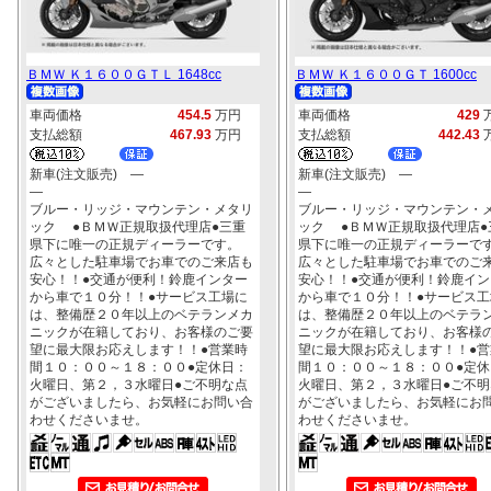
ＢＭＷ Ｋ１６００ＧＴＬ 1648cc
ＢＭＷ Ｋ１６００ＧＴ 1600cc
車両価格
454.5
万円
車両価格
429
支払総額
467.93
万円
支払総額
442.43
新車(注文販売) ―
新車(注文販売) ―
―
―
ブルー・リッジ・マウンテン・メタリ
ブルー・リッジ・マウンテン・
ック ●ＢＭＷ正規取扱代理店●三重
ック ●ＢＭＷ正規取扱代理店●
県下に唯一の正規ディーラーです。
県下に唯一の正規ディーラーで
広々とした駐車場でお車でのご来店も
広々とした駐車場でお車でのご
安心！！●交通が便利！鈴鹿インター
安心！！●交通が便利！鈴鹿イン
から車で１０分！！●サービス工場に
から車で１０分！！●サービス工
は、整備歴２０年以上のベテランメカ
は、整備歴２０年以上のベテラ
ニックが在籍しており、お客様のご要
ニックが在籍しており、お客様
望に最大限お応えします！！●営業時
望に最大限お応えします！！●営
間１０：００～１８：００●定休日：
間１０：００～１８：００●定休
火曜日、第２，３水曜日●ご不明な点
火曜日、第２，３水曜日●ご不明
がございましたら、お気軽にお問い合
がございましたら、お気軽にお
わせくださいませ。
わせくださいませ。