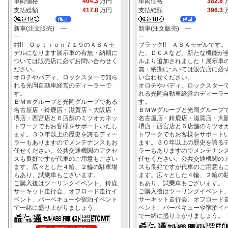
車両価格
404.3
万円
車両価格
382.8
支払総額
417.8
万円
支払総額
396.3
新車(注文販売) ―
新車(注文販売) ―
―
―
紺II Ｏｐｔｉｏｎ７１９のＡＳＡモ
ブラックII ＡＳＡモデルです。
デルになります展示車の有無・納期に
た、ＤＣＡなど、新たな機能が
ついては販売店に必ずお問い合わせく
ルより追加されました！展示車
ださい。
無・納期については販売店に必
オロチやバディ、ロックスターで知ら
い合わせください。
れる光岡自動車経営のディーラーで
オロチやバディ、ロックスター
す。
れる光岡自動車経営のディーラ
ＢＭＷグループと光岡グループである
す。
名古屋店・鈴鹿店・滋賀店・大阪店・
ＢＭＷグループと光岡グループ
堺店・西宮店と６店舗のミツオカネッ
名古屋店・鈴鹿店・滋賀店・大
トワークでもお客様をサポートいたし
堺店・西宮店と６店舗のミツオ
ます。３０年以上の歴史を誇るディー
トワークでもお客様をサポート
ラーもありますのでメンテナンスもお
ます。３０年以上の歴史を誇る
任せください。公共交通機関のアクセ
ラーもありますのでメンテナン
スも良好ですが代車のご用意もござい
任せください。公共交通機関の
ます。広々とした４輪、２輪の駐車場
スも良好ですが代車のご用意も
もあり、試乗車もございます。
ます。広々とした４輪、２輪の
ご購入後はツーリングイベント、鈴鹿
もあり、試乗車もございます。
サーキット走行会、オフロード走行イ
ご購入後はツーリングイベント
ベント、バーベキューや宿泊イベント
サーキット走行会、オフロード
で一緒に盛り上がりましょう。
ベント、バーベキューや宿泊イ
で一緒に盛り上がりましょう。