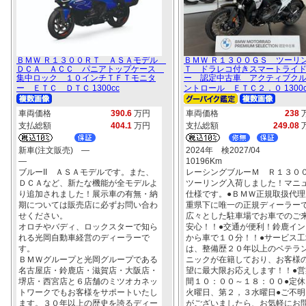
ＢＭＷ Ｒ１３００ＲＴ ＡＳＡモデル
ＢＭＷ Ｒ１３００ＧＳ ツーリ
ＤＣＡ ＡＣＣ パニアトップケース
Ｔ ドラレコ付きスマートライ
集中ロック １０インチＴＦＴモニタ
ー 認定中古車 アクティブク
ー ＥＴＣ ＤＴＣ 1300cc
ントロール ＥＴＣ２．０ 1300c
車両価格
390.6
万円
車両価格
238
支払総額
404.1
万円
支払総額
249.08
新車(注文販売) ―
2024年 検2027/04
―
10196Km
ブルーII ＡＳＡモデルです。また、
レーシングブルーＭ Ｒ１３０
ＤＣＡなど、新たな機能が全モデルよ
ツーリング入荷しました！マニ
り追加されました！展示車の有無・納
仕様です。●ＢＭＷ正規取扱代理
期については販売店に必ずお問い合わ
重県下に唯一の正規ディーラー
せください。
広々とした駐車場でお車でのご
オロチやバディ、ロックスターで知ら
安心！！●交通が便利！鈴鹿イン
れる光岡自動車経営のディーラーで
から車で１０分！！●サービス工
す。
は、整備歴２０年以上のベテラ
ＢＭＷグループと光岡グループである
ニックが在籍しており、お客様
名古屋店・鈴鹿店・滋賀店・大阪店・
望に最大限お応えします！！●営
堺店・西宮店と６店舗のミツオカネッ
間１０：００～１８：００●定休
トワークでもお客様をサポートいたし
火曜日、第２，３水曜日●ご不明
ます。３０年以上の歴史を誇るディー
がございましたら、お気軽にお