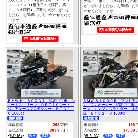
火曜日、第２，３水曜日●ご不明
～１８：００●定休日：火曜日、第
がございましたら、お気軽にお
２，３水曜日●ご不明な点がございま
わせくださいませ。
したら、お気軽にお問い合わせくださ
いませ。
ＢＭＷ Ｋ１６００ＧＴ 認定中古車 シ
ＢＭＷ Ｓ１０００Ｒ プレミア
ョートスクリーン ＯＰ７１９シート
ン ワンオーナー 認定中古車
パニアケースプロテクター ＥＴＣ２．
ーン エンジンスライダー Ｕ
０ 1600cc
源 ＥＴＣ２．０ 1000cc
車両価格
268
万円
車両価格
159
支払総額
283.9
万円
支払総額
170.08