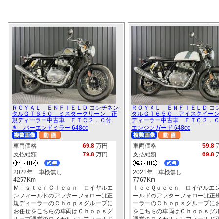
ＲＯＹＡＬ ＥＮＦＩＥＬＤ コンチネン
ＲＯＹＡＬ ＥＮＦＩＥＬＤ コ
タルＧＴ６５０ ミスタークリーン 正
タルＧＴ６５０ アイスクイー
規ディーラー中古車 ＥＴＣ２．０付
ディーラー中古車 ＥＴＣ２．
き バーエンドミラー 648cc
エンジンガード 648cc
車両価格
69.8
万円
車両価格
59.8
支払総額
79.8
万円
支払総額
69.8
2022年 車検無し
2021年 車検無し
4257Km
7767Km
ＭｉｓｔｅｒＣｌｅａｎ ロイヤルエ
ＩｃｅＱｕｅｅｎ ロイヤルエ
ンフィールドのアフターフォローは正
ールドのアフターフォローは正
規ディーラーのＣｈｏｐｓグループに
ーラーのＣｈｏｐｓグループに
お任せをこちらの車両はＣｈｏｐｓグ
をこちらの車両はＣｈｏｐｓグ
ループ運営のロイヤルエンフィールド
運営のロイヤルエンフィールド