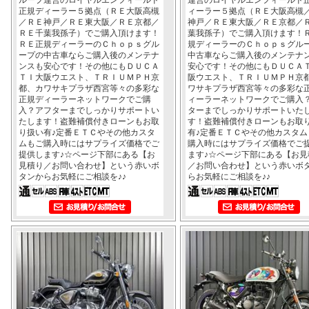
正規ディーラー５拠点（ＲＥ大阪高槻
ィーラー５拠点（ＲＥ大阪高槻
／ＲＥ神戸／ＲＥ東大阪／ＲＥ京都／
神戸／ＲＥ東大阪／ＲＥ京都／
ＲＥ千葉我孫子）でご購入頂けます！
葉我孫子）でご購入頂けます！
ＲＥ正規ディーラーのＣｈｏｐｓグル
規ディーラーのＣｈｏｐｓグル
ープの中古車ならご購入後のメンテナ
中古車ならご購入後のメンテナ
ンスも安心です！その他にもＤＵＣＡ
安心です！その他にもＤＵＣＡ
ＴＩ大阪ウエスト、ＴＲＩＵＭＰＨ京
阪ウエスト、ＴＲＩＵＭＰＨ京
都、カワサキプラザ西宮等々の多彩な
ワサキプラザ西宮等々の多彩な
正規ディーラーネットワークでご購
ィーラーネットワークでご購入
入？アフターまでしっかりサポートい
ターまでしっかりサポートいた
たします！盗難補償付きローンもお取
す！盗難補償付きローンもお取
り扱い有♪定番ＥＴＣやその他カスタ
有♪定番ＥＴＣやその他カスタム
ムもご購入時にはサプライズ価格でご
購入時にはサプライズ価格でご
提供します♪☆ページ下部にある【お
ます♪☆ページ下部にある【お見
見積り／お問い合わせ】という赤いボ
／お問い合わせ】という赤いボ
タンからお気軽にご相談を♪♪
らお気軽にご相談を♪♪