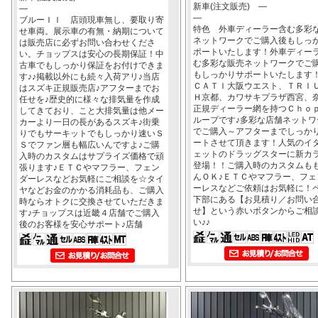
新車(注文販売) ―
―
―
ブルーＩＩ 店頭現車無し、要取り寄
特色 外車ディーラー含む多彩
せ車両。展示車の有無・納期について
ネットワークでご購入後もしっ
は販売店に必ずお問い合わせくださ
ポートいたします！外車ディー
い。チョップスは安心の長期保証！中
む多彩な販売ネットワークでご
古車でもしっかり保証をお付けできま
もしっかりサポートいたします
す♪♪掲載以外にも続々入荷アリ♪当店
ＣＡＴＩ大阪ウエスト、ＴＲＩ
はスズキ正規販売店♪アフターまでお
Ｈ京都、カワサキプラザ西宮、
任せを♪歴史的に様々な排気量を作成
正規ディーラー網を持つＣｈｏ
してきており、こと大排気量は他メー
ループです♪多彩な店舗ネットワ
カーより一日の長があるスズキ♪街乗
でご購入～アフターまでしっか
りでもサーキットでもしっかり速いＳ
ートさせて頂きます！人気のイ
Ｓでファン層も幅広いんですよ♪ご購
ェットのドラッグスターに新カ
入時のカスタムはサプライズ価格で頑
登場！！ご購入時のカスタムも
張ります♪ＥＴＣやマフラー、フェン
んＯＫ♪ＥＴＣやマフラー、フェ
ダーレスなどお気軽にご相談を☆タイ
ーレスなどご依頼はお気軽に！
ヤなどお金のかかる消耗品も、ご購入
下部にある【お見積り／お問い
時ならオトクに交換させていただきま
せ】という赤いボタンからご相
す♪チョップスは近畿４店舗でご購入
い♪♪
後のお客様を安心サポート♪店舗