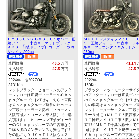
ＨＹＯＳＵＮＧ ＧＶ３００Ｓボバー 正
ＭＵＴＴ マスティフ２５０ Ｅ
規ディーラー中古車 マットブラック
５ 正規ディーラー中古車 フ
ＡＢＳ 前後ドライブレコーダー 水冷
ル車 ブラウンダイヤカットシ
Ｖツイン 300cc
250cc
車両価格
40.5
万円
車両価格
41.14
支払総額
47.5
万円
支払総額
47.5
2024年 検2027/04
2022年 ―
3731Km
150Km
マットブラック ヒョースンのアフタ
ブラック マットモーターサイ
ーフォローは正規ディーラーのＣｈｏ
のアフターフォローは正規ディ
ｐｓグループにお任せをこちらの車両
のＣｈｏｐｓグループにお任せ
はＣｈｏｐｓグループ運営のヒョース
らの車両はＣｈｏｐｓグループ
ン正規ディーラー２拠点（ヒョースン
マットモーターサイクルズ正規
大阪高槻／ヒョースン東大阪）でご購
ラー５拠点（ＭＵＴＴ大阪高槻
入頂けます！ヒョースン正規ディーラ
ＴＴ神戸／ＭＵＴＴ東大阪／Ｍ
ーのＣｈｏｐｓグループの中古車なら
京都／ＭＵＴＴ千葉我孫子）で
ご購入後のメンテナンスも安心です！
頂けます！ＭＵＴＴ正規ディー
その他にもＤＵＣＡＴＩ大阪ウエス
Ｃｈｏｐｓグループの中古車な