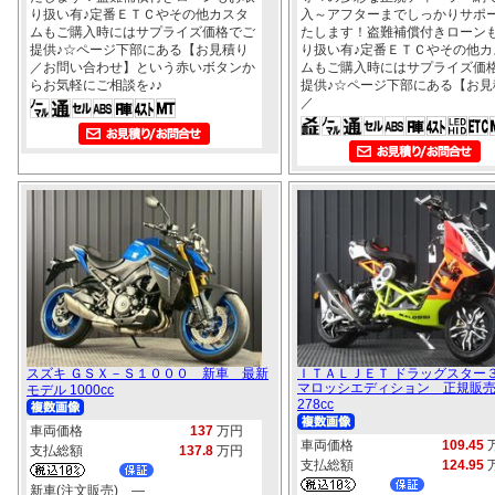
り扱い有♪定番ＥＴＣやその他カスタ
入～アフターまでしっかりサポ
ムもご購入時にはサプライズ価格でご
たします！盗難補償付きローン
提供♪☆ページ下部にある【お見積り
り扱い有♪定番ＥＴＣやその他カ
／お問い合わせ】という赤いボタンか
ムもご購入時にはサプライズ価
らお気軽にご相談を♪♪
提供♪☆ページ下部にある【お見
／
スズキ ＧＳＸ－Ｓ１０００ 新車 最新
ＩＴＡＬＪＥＴ ドラッグスタ
マロッシエディション 正規販
モデル 1000cc
278cc
車両価格
137
万円
車両価格
109.45
支払総額
137.8
万円
支払総額
124.95
新車(注文販売) ―