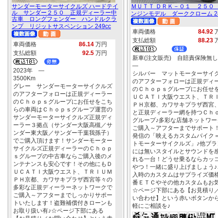
サンダーモーターサイクルズ ハードテイ
ＭＵＴＴ ＤＲＫ－０１ ２５０
ル サンダー２５０ 正規ディーラー中
ンジンモデル ダーククローム 24
古車 ロングフェンダー ハンドルクラ
ンプ リジットサスペンション 249cc
車両価格
84.92
支払総額
88.23
車両価格
86.14
万円
支払総額
92.5
万円
新車(注文販売) 自賠責保険無し
―
2023年 ―
シルバー マットモーターサイ
3500Km
のアフターフォローは正規ディ
グレー サンダーモーターサイクルズ
のＣｈｏｐｓグループにお任せを
のアフターフォローは正規ディーラー
ＵＣＡＴＩ大阪ウエスト、ＴＲ
のＣｈｏｐｓグループにお任せをこち
ＰＨ京都、カワサキプラザ西宮
らの車両はＣｈｏｐｓグループ運営の
と正規ディーラー網を持つＣｈ
サンダーモーターサイクルズ正規ディ
グループ♪多彩な店舗ネットワー
ーラー３拠点（サンダー大阪高槻／サ
ご購入～アフターまでサポート
ンダー東大阪／サンダー千葉我孫子）
発信の「映えるカスタムバイク
でご購入頂けます！サンダーモーター
トモーターサイクルズ」♪他ブラ
サイクルズ正規ディーラーのＣｈｏｐ
には無いスタイルとサウンドを
ｓグループの中古車ならご購入後のメ
れる一台！どうせ乗るならカッ
ンテナンスも安心です！その他にもＤ
やつ！一緒に盛り上げましょう♪
ＵＣＡＴＩ大阪ウエスト、ＴＲＩＵＭ
入時のカスタムはサプライズ価格
ＰＨ京都、カワサキプラザ西宮等々の
番ＥＴＣやその他カスタムもお
多彩な正規ディーラーネットワークで
☆ページ下部にある【お見積り
ご購入～アフターまでしっかりサポー
い合わせ】という赤いボタンか
トいたします！盗難補償付きローンも
軽にご相談を♪
お取り扱い有♪☆ページ下部にある