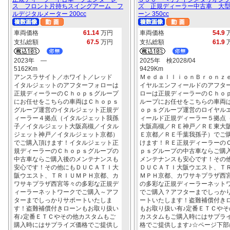
ス フロント片持ちスイングアーム フ
ズ 正規ディーラー中古車 大
ルデジタルメーター 200cc
ーン 350cc
車両価格
61.14
万円
車両価格
54.9
支払総額
67.5
万円
支払総額
61.9
2023年 ―
2025年 検2028/04
5162Km
9429Km
アンスラサイト／ホワイト／レッド
ＭｅｄａｌｌｉｏｎＢｒｏｎｚ
イタルジェットのアフターフォローは
イヤルエンフィールドのアフタ
正規ディーラーのＣｈｏｐｓグループ
ローは正規ディーラーのＣｈｏ
にお任せをこちらの車両はＣｈｏｐｓ
ループにお任せをこちらの車両
グループ運営のイタルジェット正規デ
ｏｐｓグループ運営のロイヤル
ィーラー４拠点（イタルジェット我孫
ィールド正規ディーラー５拠点
子／イタルジェット大阪高槻／イタル
大阪高槻／ＲＥ神戸／ＲＥ東大
ジェット神戸／イタルジェット京都）
Ｅ京都／ＲＥ千葉我孫子）でご
でご購入頂けます！イタルジェット正
けます！ＲＥ正規ディーラーの
規ディーラーのＣｈｏｐｓグループの
ｐｓグループの中古車ならご購
中古車ならご購入後のメンテナンスも
メンテナンスも安心です！その
安心です！その他にもＤＵＣＡＴＩ大
ＤＵＣＡＴＩ大阪ウエスト、Ｔ
阪ウエスト、ＴＲＩＵＭＰＨ京都、カ
ＭＰＨ京都、カワサキプラザ西
ワサキプラザ西宮等々の多彩な正規デ
の多彩な正規ディーラーネット
ィーラーネットワークでご購入～アフ
でご購入？アフターまでしっか
ターまでしっかりサポートいたしま
ートいたします！盗難補償付き
す！盗難補償付きローンもお取り扱い
もお取り扱い有♪定番ＥＴＣやそ
有♪定番ＥＴＣやその他カスタムもご
カスタムもご購入時にはサプラ
購入時にはサプライズ価格でご提供し
格でご提供します♪☆ページ下部