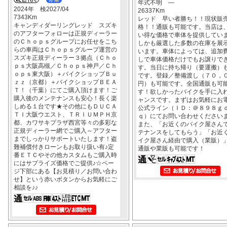
年式不明 ―
2024年 検2027/04
26337Km
7343Km
レッド 早い者勝ち！！現状販
キャンディダーリングレッド スズキ
格！！通販も可能です。当店は
のアフターフォローは正規ディーラー
い得な価格で車体を提供してい
のＣｈｏｐｓグループにお任せをこち
しかも厳選した多数の在庫を展
らの車両はＣｈｏｐｓグループ運営の
います。車体によっては、追加
スズキ正規ディーラー３拠点（Ｃｈｏ
しで車体価格だけでもお譲りで
ｐｓ大阪高槻／Ｃｈｏｐｓ神戸／Ｃｈ
す。当日に持ち帰り（要運搬）
ｏｐｓ東大阪）＋バイクショップＢｕ
です。登録／整備渡し（７０，
ｚｚ（京都）＋バイクショップＢＥＡ
円）も可能です。全国通販も可
Ｔ！（千葉）にてご購入頂けます！ご
す！欲しかったバイクを手に入
購入後のメンテナンスも安心！長く楽
ャンスです。まずはお気軽にお
しめる１台です★その他にもＤＵＣＡ
公式ライン（ＩＤ：＠８９８ｇ
ＴＩ大阪ウエスト、ＴＲＩＵＭＰＨ京
ｑ）にてお問い合わせくださいま
都、カワサキプラザ西宮等々の多彩な
また、「お近くのバイク屋さん
正規ディーラー網でご購入～アフター
テナンスをしてもらう」「お近
までしっかりサポートいたします！盗
イク屋さん経由で購入（業販）
難補償付きローンもお取り扱い有♪定
通販や業販も可能です！
番ＥＴＣやその他カスタムもご購入時
にはサプライズ価格でご提供♪☆ペー
ジ下部にある【お見積り／お問い合わ
せ】という赤いボタンからお気軽にご
相談を♪♪