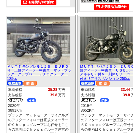
ＭＵＴＴ モングレル１２５ ＥＵＲＯ
ＭＵＴＴ サバス２５０ ＥＵＲ
４ 正規ディーラー中古車 マットブラ
規ディーラー中古車 ＵＳＢポ
ック グラブバー アナログメーター
アキャリア付き 別体リザーバ
125cc
付きリアサスペンション 250cc
車両価格
35.28
万円
車両価格
33.44
支払総額
39.8
万円
支払総額
39.8
2020年 ―
2019年 ―
3891Km
8652Km
ブラック マットモーターサイクルズ
ブラック マットモーターサイ
のアフターフォローは正規ディーラー
のアフターフォローは正規ディ
のＣｈｏｐｓグループにお任せをこち
のＣｈｏｐｓグループにお任せ
らの車両はＣｈｏｐｓグループ運営の
らの車両はＣｈｏｐｓグループ