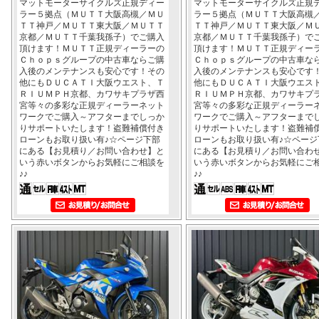
マットモーターサイクルズ正規ディー
マットモーターサイクルズ正規
ラー５拠点（ＭＵＴＴ大阪高槻／ＭＵ
ラー５拠点（ＭＵＴＴ大阪高槻
ＴＴ神戸／ＭＵＴＴ東大阪／ＭＵＴＴ
ＴＴ神戸／ＭＵＴＴ東大阪／Ｍ
京都／ＭＵＴＴ千葉我孫子）でご購入
京都／ＭＵＴＴ千葉我孫子）で
頂けます！ＭＵＴＴ正規ディーラーの
頂けます！ＭＵＴＴ正規ディー
Ｃｈｏｐｓグループの中古車ならご購
Ｃｈｏｐｓグループの中古車な
入後のメンテナンスも安心です！その
入後のメンテナンスも安心です
他にもＤＵＣＡＴＩ大阪ウエスト、Ｔ
他にもＤＵＣＡＴＩ大阪ウエス
ＲＩＵＭＰＨ京都、カワサキプラザ西
ＲＩＵＭＰＨ京都、カワサキプ
宮等々の多彩な正規ディーラーネット
宮等々の多彩な正規ディーラー
ワークでご購入～アフターまでしっか
ワークでご購入～アフターまで
りサポートいたします！盗難補償付き
りサポートいたします！盗難補
ローンもお取り扱い有♪☆ページ下部
ローンもお取り扱い有♪☆ページ
にある【お見積り／お問い合わせ】と
にある【お見積り／お問い合わ
いう赤いボタンからお気軽にご相談を
いう赤いボタンからお気軽にご
♪♪
♪♪