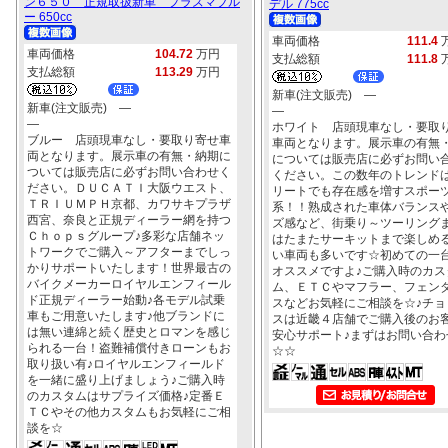
ン６５０ 正規取扱新車 プラズマブル
デル 775cc
ー 650cc
車両価格
111.4
車両価格
104.72
万円
支払総額
111.8
支払総額
113.29
万円
新車(注文販売) ―
新車(注文販売) ―
―
―
ホワイト 店頭現車なし・要取
ブルー 店頭現車なし・要取り寄せ車
車両となります。展示車の有無
両となります。展示車の有無・納期に
については販売店に必ずお問い
ついては販売店に必ずお問い合わせく
ください。この数年のトレンド
ださい。ＤＵＣＡＴＩ大阪ウエスト、
リートでも存在感を増すスポー
ＴＲＩＵＭＰＨ京都、カワサキプラザ
系！！熟成された車体バランス
西宮、奈良と正規ディーラー網を持つ
ズ感など、街乗り～ツーリング
Ｃｈｏｐｓグループ♪多彩な店舗ネッ
はたまたサーキットまで楽しめ
トワークでご購入～アフターまでしっ
い車両も多いです☆初めての一
かりサポートいたします！世界最古の
オススメですよ♪ご購入時のカス
バイクメーカーロイヤルエンフィール
ム、ＥＴＣやマフラー、フェン
ド正規ディーラー始動♪各モデル試乗
スなどお気軽にご相談を☆♪チョ
車もご用意いたします♪他ブランドに
スは近畿４店舗でご購入後のお
は無い連綿と続く歴史とロマンを感じ
安心サポート♪まずはお問い合わ
られる一台！盗難補償付きローンもお
☆☆
取り扱い有♪ロイヤルエンフィールド
を一緒に盛り上げましょう♪ご購入時
のカスタムはサプライズ価格♪定番Ｅ
ＴＣやその他カスタムもお気軽にご相
談を☆