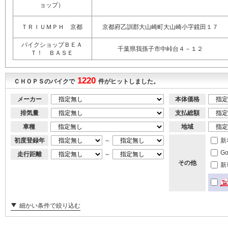
ョップ）
ＴＲＩＵＭＰＨ 京都
京都府乙訓郡大山崎町大山崎小字鏡田１７
バイクショップＢＥＡ
千葉県我孫子市中峠台４－１２
Ｔ！ ＢＡＳＥ
1220
ＣＨＯＰＳのバイクで
件がヒットしました。
メーカー
本体価格
排気量
支払総額
車種
地域
初度登録年
～
新
G
走行距離
～
その他
新
細かい条件で絞り込む