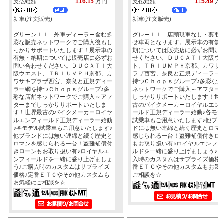
支払総額
116.15
万円
支払総額
115.49
新車(注文販売) ―
新車(注文販売) ―
―
―
グリーンＩＩ 外車ディーラー含む多
グレーＩＩ 店頭現車なし・要
彩な販売ネットワークでご購入後もし
せ車両となります。展示車の有
っかりサポートいたします！展示車の
期については販売店に必ずお問
有無・納期については販売店に必ずお
せください。ＤＵＣＡＴＩ大阪
問い合わせください。ＤＵＣＡＴＩ大
ト、ＴＲＩＵＭＰＨ京都、カワ
阪ウエスト、ＴＲＩＵＭＰＨ京都、カ
ラザ西宮、奈良と正規ディーラ
ワサキプラザ西宮、奈良と正規ディー
持つＣｈｏｐｓグループ♪多彩な
ラー網を持つＣｈｏｐｓグループ♪多
ネットワークでご購入～アフタ
彩な店舗ネットワークでご購入～アフ
しっかりサポートいたします！
ターまでしっかりサポートいたしま
古のバイクメーカーロイヤルエ
す！世界最古のバイクメーカーロイヤ
ールド正規ディーラー始動♪各モ
ルエンフィールド正規ディーラー始動
試乗車もご用意いたします♪他ブ
♪各モデル試乗車もご用意いたします♪
ドには無い連綿と続く歴史とロ
他ブランドには無い連綿と続く歴史と
感じられる一台！盗難補償付き
ロマンを感じられる一台！盗難補償付
もお取り扱い有♪ロイヤルエンフ
きローンもお取り扱い有♪ロイヤルエ
ルドを一緒に盛り上げましょう♪
ンフィールドを一緒に盛り上げましょ
入時のカスタムはサプライズ価格
う♪ご購入時のカスタムはサプライズ
番ＥＴＣやその他カスタムもお
価格♪定番ＥＴＣやその他カスタムも
ご相談を☆
お気軽にご相談を☆