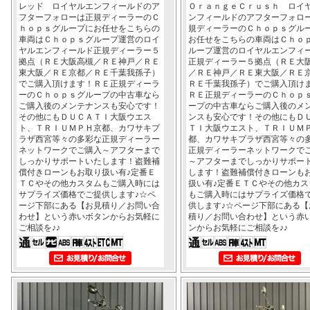
レッド ロイヤルエンフィールドのア
ＯｒａｎｇｅＣｒｕｓｈ ロイ
フターフォローは正規ディーラーのＣ
ンフィールドのアフターフォロ
ｈｏｐｓグループにお任せをこちらの
規ディーラーのＣｈｏｐｓグル
車両はＣｈｏｐｓグループ運営のロイ
お任せをこちらの車両はＣｈｏ
ヤルエンフィールド正規ディーラー５
ループ運営のロイヤルエンフィ
拠点（ＲＥ大阪高槻／ＲＥ神戸／ＲＥ
正規ディーラー５拠点（ＲＥ大
東大阪／ＲＥ京都／ＲＥ千葉我孫子）
／ＲＥ神戸／ＲＥ東大阪／ＲＥ
でご購入頂けます！ＲＥ正規ディーラ
ＲＥ千葉我孫子）でご購入頂け
ーのＣｈｏｐｓグループの中古車なら
ＲＥ正規ディーラーのＣｈｏｐ
ご購入後のメンテナンスも安心です！
ープの中古車ならご購入後のメ
その他にもＤＵＣＡＴＩ大阪ウエス
ンスも安心です！その他にもＤ
ト、ＴＲＩＵＭＰＨ京都、カワサキプ
ＴＩ大阪ウエスト、ＴＲＩＵＭ
ラザ西宮等々の多彩な正規ディーラー
都、カワサキプラザ西宮等々の
ネットワークでご購入～アフターまで
正規ディーラーネットワークで
しっかりサポートいたします！盗難補
～アフターまでしっかりサポー
償付きローンもお取り扱い有♪定番Ｅ
します！盗難補償付きローンも
ＴＣやその他カスタムもご購入時には
扱い有♪定番ＥＴＣやその他カス
サプライズ価格でご提供します♪☆ペ
もご購入時にはサプライズ価格
ージ下部にある【お見積り／お問い合
供します♪☆ページ下部にある【
わせ】という赤いボタンからお気軽に
積り／お問い合わせ】という赤
ご相談を♪♪
ンからお気軽にご相談を♪♪