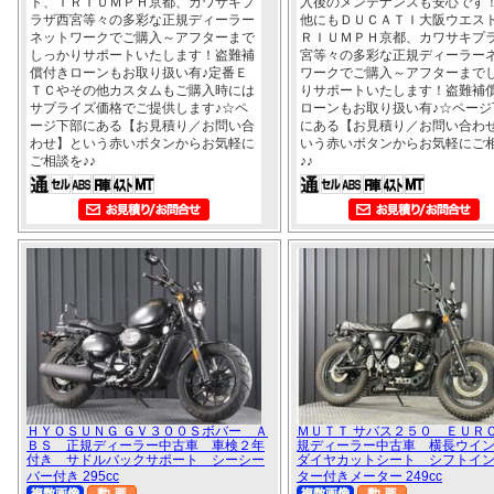
ト、ＴＲＩＵＭＰＨ京都、カワサキプ
入後のメンテナンスも安心です
ラザ西宮等々の多彩な正規ディーラー
他にもＤＵＣＡＴＩ大阪ウエス
ネットワークでご購入～アフターまで
ＲＩＵＭＰＨ京都、カワサキプ
しっかりサポートいたします！盗難補
宮等々の多彩な正規ディーラー
償付きローンもお取り扱い有♪定番Ｅ
ワークでご購入～アフターまで
ＴＣやその他カスタムもご購入時には
りサポートいたします！盗難補
サプライズ価格でご提供します♪☆ペ
ローンもお取り扱い有♪☆ページ
ージ下部にある【お見積り／お問い合
にある【お見積り／お問い合わ
わせ】という赤いボタンからお気軽に
いう赤いボタンからお気軽にご
ご相談を♪♪
♪♪
ＨＹＯＳＵＮＧ ＧＶ３００Ｓボバー Ａ
ＭＵＴＴ サバス２５０ ＥＵＲ
ＢＳ 正規ディーラー中古車 車検２年
規ディーラー中古車 横長ウイ
付き サドルバックサポート シーシー
ダイヤカットシート シフトイ
バー付き 295cc
ター付きメーター 249cc