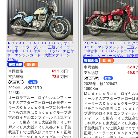
ＲＯＹＡＬ ＥＮＦＩＥＬＤ メテオ３５
ＲＯＹＡＬ ＥＮＦＩＥＬＤ ク
０ オーロラ ブルー 正規ディーラー
３５０ マドラスレッド 正規
中古車 ＥＴＣ付き トリッパーナビ付
ー中古車 ＬＥＤヘッドライト
き エンジンガード 大型スクリーン
ポート シーソーペダル 試乗可 3
349cc
車両価格
62.8
車両価格
65.5
万円
支払総額
69.8
支払総額
72.5
万円
2025年 検2028/07
2024年 検2027/10
1090Km
4243Km
ＭａｄｒａｓＲｅｄ ロイヤル
オーロラブルー ロイヤルエンフィー
ィールドのアフターフォローは
ルドのアフターフォローは正規ディー
ィーラーのＣｈｏｐｓグループ
ラーのＣｈｏｐｓグループにお任せを
せをこちらの車両はＣｈｏｐｓ
こちらの車両はＣｈｏｐｓグループ運
プ運営のロイヤルエンフィール
営のロイヤルエンフィールド正規ディ
ディーラー５拠点（ＲＥ大阪高
ーラー５拠点（ＲＥ大阪高槻／ＲＥ神
Ｅ神戸／ＲＥ東大阪／ＲＥ京都
戸／ＲＥ東大阪／ＲＥ京都／ＲＥ千葉
千葉我孫子）でご購入頂けます
我孫子）でご購入頂けます！ＲＥ正規
正規ディーラーのＣｈｏｐｓグ
ディーラーのＣｈｏｐｓグループの中
の中古車ならご購入後のメンテ