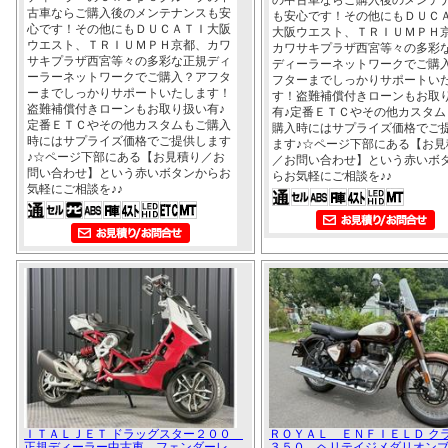
古車ならご購入後のメンテナンスも安
も安心です！その他にもＤＵＣ
心です！その他にもＤＵＣＡＴＩ大阪
大阪ウエスト、ＴＲＩＵＭＰＨ
ウエスト、ＴＲＩＵＭＰＨ京都、カワ
カワサキプラザ西宮等々の多彩
サキプラザ西宮等々の多彩な正規ディ
ディーラーネットワークでご購
ーラーネットワークでご購入？アフタ
フターまでしっかりサポートい
ーまでしっかりサポートいたします！
す！盗難補償付きローンもお取
盗難補償付きローンもお取り扱い有♪
有♪定番ＥＴＣやその他カスタム
定番ＥＴＣやその他カスタムもご購入
購入時にはサプライズ価格でご
時にはサプライズ価格でご提供します
ます♪☆ページ下部にある【お見
♪☆ページ下部にある【お見積り／お
／お問い合わせ】という赤いボ
問い合わせ】という赤いボタンからお
らお気軽にご相談を♪♪
気軽にご相談を♪♪
ＩＴＡＬＪＥＴ ドラッグスター２００
ＲＯＹＡＬ ＥＮＦＩＥＬＤ ク
正規ディーラー中古車 フェンダーレ
３５０ ヘリテイジメダリオン