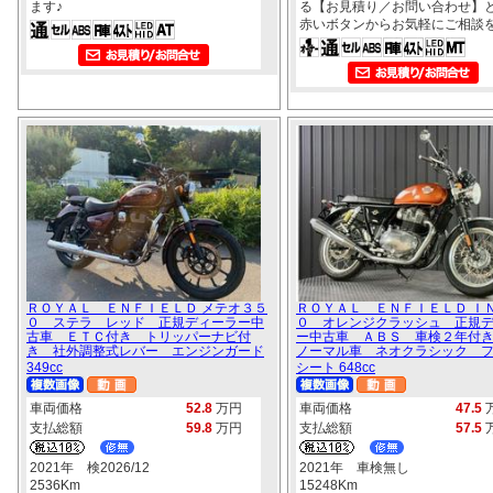
ます♪
る【お見積り／お問い合わせ】
赤いボタンからお気軽にご相談を
ＲＯＹＡＬ ＥＮＦＩＥＬＤ メテオ３５
ＲＯＹＡＬ ＥＮＦＩＥＬＤ Ｉ
０ ステラ レッド 正規ディーラー中
０ オレンジクラッシュ 正規
古車 ＥＴＣ付き トリッパーナビ付
ー中古車 ＡＢＳ 車検２年付
き 社外調整式レバー エンジンガード
ノーマル車 ネオクラシック 
349cc
シート 648cc
車両価格
52.8
万円
車両価格
47.5
支払総額
59.8
万円
支払総額
57.5
2021年 検2026/12
2021年 車検無し
2536Km
15248Km