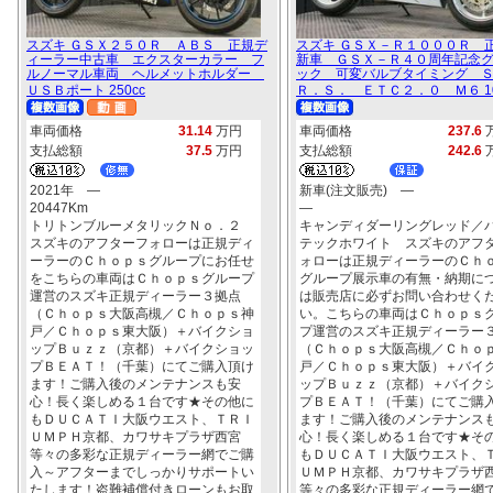
スズキ ＧＳＸ２５０Ｒ ＡＢＳ 正規デ
スズキ ＧＳＸ－Ｒ１０００Ｒ 
ィーラー中古車 エクスターカラー フ
新車 ＧＳＸ－Ｒ４０周年記念
ルノーマル車両 ヘルメットホルダー
ック 可変バルブタイミング 
ＵＳＢポート 250cc
Ｒ．Ｓ． ＥＴＣ２．０ Ｍ６ 10
車両価格
31.14
万円
車両価格
237.6
支払総額
37.5
万円
支払総額
242.6
2021年 ―
新車(注文販売) ―
20447Km
―
トリトンブルーメタリックＮｏ．２
キャンディダーリングレッド／
スズキのアフターフォローは正規ディ
テックホワイト スズキのアフ
ーラーのＣｈｏｐｓグループにお任せ
ォローは正規ディーラーのＣｈ
をこちらの車両はＣｈｏｐｓグループ
グループ展示車の有無・納期に
運営のスズキ正規ディーラー３拠点
は販売店に必ずお問い合わせく
（Ｃｈｏｐｓ大阪高槻／Ｃｈｏｐｓ神
い。こちらの車両はＣｈｏｐｓ
戸／Ｃｈｏｐｓ東大阪）＋バイクショ
プ運営のスズキ正規ディーラー
ップＢｕｚｚ（京都）＋バイクショッ
（Ｃｈｏｐｓ大阪高槻／Ｃｈｏ
プＢＥＡＴ！（千葉）にてご購入頂け
戸／Ｃｈｏｐｓ東大阪）＋バイ
ます！ご購入後のメンテナンスも安
ップＢｕｚｚ（京都）＋バイク
心！長く楽しめる１台です★その他に
プＢＥＡＴ！（千葉）にてご購
もＤＵＣＡＴＩ大阪ウエスト、ＴＲＩ
ます！ご購入後のメンテナンス
ＵＭＰＨ京都、カワサキプラザ西宮
心！長く楽しめる１台です★そ
等々の多彩な正規ディーラー網でご購
もＤＵＣＡＴＩ大阪ウエスト、
入～アフターまでしっかりサポートい
ＵＭＰＨ京都、カワサキプラザ
たします！盗難補償付きローンもお取
等々の多彩な正規ディーラー網