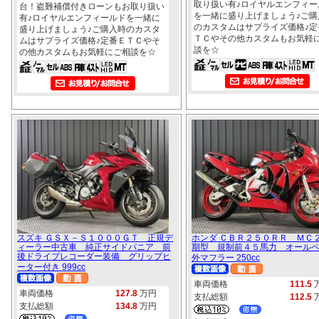
取り扱い有♪ロイヤルエンフィー
台！盗難補償付きローンもお取り扱い
を一緒に盛り上げましょう♪ご購
有♪ロイヤルエンフィールドを一緒に
のカスタムはサプライズ価格♪定
盛り上げましょう♪ご購入時のカスタ
ＴＣやその他カスタムもお気軽
ムはサプライズ価格♪定番ＥＴＣやそ
談を☆
の他カスタムもお気軽にご相談を☆
スズキ ＧＳＸ－Ｓ１０００ＧＴ 正規デ
ホンダ ＣＢＲ２５０ＲＲ ＭＣ
ィーラー中古車 純正サイドパニア 前
期型 規制前４５馬力 オール
後ドライブレコーダー装備 グリップヒ
外マフラー 250cc
ーター付き 999cc
車両価格
111.5
車両価格
127.8
万円
支払総額
112.5
支払総額
134.8
万円