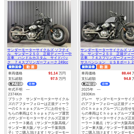
サンダーモーターサイクルズ ソフテイ
サンダーモーターサイクルズ ソ
ル サンダー２５０ 正規ディーラー中
ル サンダー２５０ 正規ディ
古車 ハンドルカスタム サイドバッ
古車 ７４スプリンガーフォー
ク ７４スプリンガーフォーク 249cc
サスペンション ＵＳＢポート 24
車両価格
91.14
万円
車両価格
88.44
支払総額
97.5
万円
支払総額
94.8
年式不明 ―
2025年 ―
2374Km
2830Km
ブラック サンダーモーターサイクル
グレー サンダーモーターサイ
ズのアフターフォローは正規ディーラ
のアフターフォローは正規ディ
ーのＣｈｏｐｓグループにお任せをこ
のＣｈｏｐｓグループにお任せ
ちらの車両はＣｈｏｐｓグループ運営
らの車両はＣｈｏｐｓグループ
のサンダーモーターサイクルズ正規デ
サンダーモーターサイクルズ正
ィーラー３拠点（サンダー大阪高槻／
ーラー３拠点（サンダー大阪高
サンダー東大阪／サンダー千葉我孫
ンダー東大阪／サンダー千葉我
子）でご購入頂けます！サンダーモー
でご購入頂けます！サンダーモ