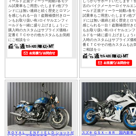
ィールド正規ディーラー始動♪各モデ
しっかりサポートいたします！
ル試乗車もご用意いたします♪他ブラ
古のバイクメーカーロイヤルエ
ンドには無い連綿と続く歴史とロマン
ールド正規ディーラー始動♪各モ
を感じられる一台！盗難補償付きロー
試乗車もご用意いたします♪他ブ
ンもお取り扱い有♪ロイヤルエンフィ
ドには無い連綿と続く歴史とロ
ールドを一緒に盛り上げましょう♪ご
感じられる一台！盗難補償付き
購入時のカスタムはサプライズ価格♪
もお取り扱い有♪ロイヤルエンフ
定番ＥＴＣやその他カスタムもお気軽
ルドを一緒に盛り上げましょう♪
にご相談を☆
入時のカスタムはサプライズ価格
番ＥＴＣやその他カスタムもお
ご相談を☆
ＲＯＹＡＬ ＥＮＦＩＥＬＤ ショットガ
スズキ ＧＳＸ－８Ｒ 国内新車