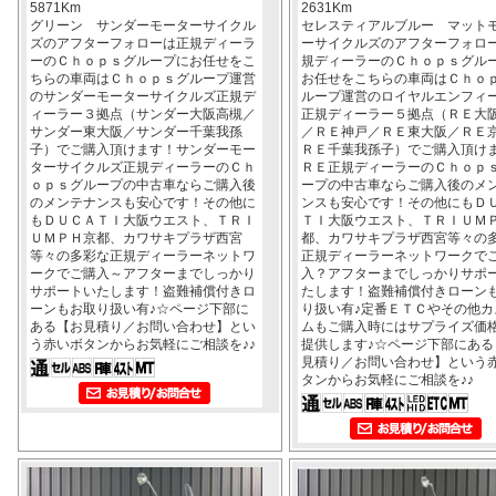
5871Km
2631Km
グリーン サンダーモーターサイクル
セレスティアルブルー マット
ズのアフターフォローは正規ディーラ
ーサイクルズのアフターフォロ
ーのＣｈｏｐｓグループにお任せをこ
規ディーラーのＣｈｏｐｓグル
ちらの車両はＣｈｏｐｓグループ運営
お任せをこちらの車両はＣｈｏ
のサンダーモーターサイクルズ正規デ
ループ運営のロイヤルエンフィ
ィーラー３拠点（サンダー大阪高槻／
正規ディーラー５拠点（ＲＥ大
サンダー東大阪／サンダー千葉我孫
／ＲＥ神戸／ＲＥ東大阪／ＲＥ
子）でご購入頂けます！サンダーモー
ＲＥ千葉我孫子）でご購入頂け
ターサイクルズ正規ディーラーのＣｈ
ＲＥ正規ディーラーのＣｈｏｐ
ｏｐｓグループの中古車ならご購入後
ープの中古車ならご購入後のメ
のメンテナンスも安心です！その他に
ンスも安心です！その他にもＤ
もＤＵＣＡＴＩ大阪ウエスト、ＴＲＩ
ＴＩ大阪ウエスト、ＴＲＩＵＭ
ＵＭＰＨ京都、カワサキプラザ西宮
都、カワサキプラザ西宮等々の
等々の多彩な正規ディーラーネットワ
正規ディーラーネットワークで
ークでご購入～アフターまでしっかり
入？アフターまでしっかりサポ
サポートいたします！盗難補償付きロ
たします！盗難補償付きローン
ーンもお取り扱い有♪☆ページ下部に
り扱い有♪定番ＥＴＣやその他カ
ある【お見積り／お問い合わせ】とい
ムもご購入時にはサプライズ価
う赤いボタンからお気軽にご相談を♪♪
提供します♪☆ページ下部にある
見積り／お問い合わせ】という
タンからお気軽にご相談を♪♪