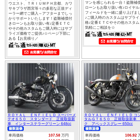
マンを感じられる一台！盗難補
ウエスト、ＴＲＩＵＭＰＨ京都、カワ
ローンもお取り扱い有♪ロイヤル
サキプラザ西宮等々の多彩な正規ディ
フィールドを一緒に盛り上げま
ーラー網でご購入～アフターまでしっ
♪ご購入時のカスタムはサプライ
かりサポートいたします！盗難補償付
格♪定番ＥＴＣやその他カスタム
きローンもお取り扱い有♪定番ＥＴＣ
気軽にご相談を☆
やその他カスタムもご購入時にはサプ
ライズ価格でご提供♪☆ページ下部に
ある【お見積り／
ＲＯＹＡＬ ＥＮＦＩＥＬＤ スーパーメ
ＲＯＹＡＬ ＥＮＦＩＥＬＤ コ
テオ６５０ スタンダード 正規取扱新
タルＧＴ６５０ 正規取扱新車
車 インターステラーグリーン 648cc
ク アペックスグレー 650cc
車両価格
107.58
万円
車両価格
106.92