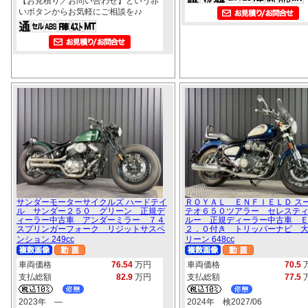
【お見積り／お問い合わせ】という赤
いボタンからお気軽にご相談を♪♪
サンダーモーターサイクルズ ハードテイ
ＲＯＹＡＬ ＥＮＦＩＥＬＤ ス
ル サンダー２５０ グリーン 正規デ
テオ６５０ツアラー セレステ
ィーラー中古車 アンダーミラー ７４
ルー 正規ディーラー中古車 
スプリンガーフォーク リジットサスペ
２．０付き トリッパーナビ 
ンション 249cc
リーン 648cc
車両価格
76.54
万円
車両価格
70.5
支払総額
82.9
万円
支払総額
77.5
2023年 ―
2024年 検2027/06