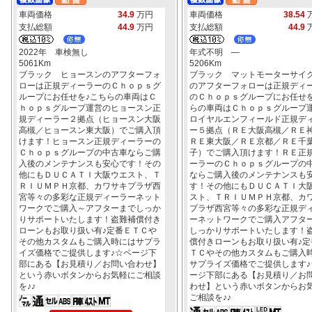
車両価格
34.9
万円
車両価格
38.54
支払総額
44.9
万円
支払総額
44.9
2022年 車検無し
年式不明 ―
5061Km
5206Km
ブラック ヒョースンのアフターフォ
ブラック マットモーターサイ
ローは正規ディーラーのＣｈｏｐｓグ
のアフターフォローは正規ディ
ループにお任せを♪こちらの車両はＣ
のＣｈｏｐｓグループにお任せ
ｈｏｐｓグループ運営のヒョースン正
らの車両はＣｈｏｐｓグループ
規ディーラー２拠点（ヒョースン大阪
ロイヤルエンフィールド正規デ
高槻／ヒョースン東大阪）でご購入頂
ー５拠点（ＲＥ大阪高槻／ＲＥ
けます！ヒョースン正規ディーラーの
ＲＥ東大阪／ＲＥ京都／ＲＥ千
Ｃｈｏｐｓグループの中古車ならご購
子）でご購入頂けます！ＲＥ正
入後のメンテナンスも安心です！その
ーラーのＣｈｏｐｓグループの
他にもＤＵＣＡＴＩ大阪ウエスト、Ｔ
ならご購入後のメンテナンスも
ＲＩＵＭＰＨ京都、カワサキプラザ西
す！その他にもＤＵＣＡＴＩ大
宮等々の多彩な正規ディーラーネット
スト、ＴＲＩＵＭＰＨ京都、カ
ワークでご購入～アフターまでしっか
プラザ西宮等々の多彩な正規デ
りサポートいたします！盗難補償付き
ーネットワークでご購入アフタ
ローンもお取り扱い有♪定番ＥＴＣや
しっかりサポートいたします！
その他カスタムもご購入時にはサプラ
償付きローンもお取り扱い有♪定
イズ価格でご提供します♪☆ページ下
ＴＣやその他カスタムもご購入
部にある【お見積り／お問い合わせ】
サプライズ価格でご提供します♪
という赤いボタンからお気軽にご相談
ージ下部にある【お見積り／お
を♪♪
わせ】という赤いボタンからお
ご相談を♪♪