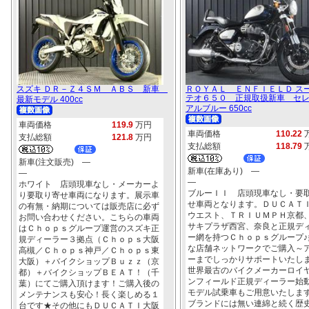
スズキ ＤＲ－Ｚ４ＳＭ ＡＢＳ 新車
ＲＯＹＡＬ ＥＮＦＩＥＬＤ ス
テオ６５０ 正規取扱新車 セ
最新モデル 400cc
アルブルー 650cc
車両価格
119.9
万円
車両価格
110.22
支払総額
121.8
万円
支払総額
118.79
新車(注文販売) ―
新車(在庫あり) ―
―
―
ホワイト 店頭現車なし・メーカーよ
ブルーＩＩ 店頭現車なし・要
り要取り寄せ車両になります。展示車
せ車両となります。ＤＵＣＡＴ
の有無・納期については販売店に必ず
ウエスト、ＴＲＩＵＭＰＨ京都
お問い合わせください。こちらの車両
サキプラザ西宮、奈良と正規デ
はＣｈｏｐｓグループ運営のスズキ正
ー網を持つＣｈｏｐｓグループ♪
規ディーラー３拠点（Ｃｈｏｐｓ大阪
な店舗ネットワークでご購入～
高槻／Ｃｈｏｐｓ神戸／Ｃｈｏｐｓ東
ーまでしっかりサポートいたし
大阪）＋バイクショップＢｕｚｚ（京
世界最古のバイクメーカーロイ
都）＋バイクショップＢＥＡＴ！（千
ンフィールド正規ディーラー始動
葉）にてご購入頂けます！ご購入後の
モデル試乗車もご用意いたします
メンテナンスも安心！長く楽しめる１
ブランドには無い連綿と続く歴
台です★その他にもＤＵＣＡＴＩ大阪