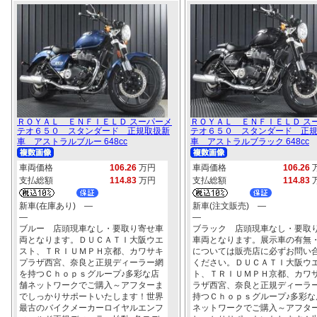
ＲＯＹＡＬ ＥＮＦＩＥＬＤ スーパーメ
ＲＯＹＡＬ ＥＮＦＩＥＬＤ ス
テオ６５０ スタンダード 正規取扱新
テオ６５０ スタンダード 正
車 アストラルブルー 648cc
車 アストラルブラック 648cc
車両価格
106.26
万円
車両価格
106.26
支払総額
114.83
万円
支払総額
114.83
新車(在庫あり) ―
新車(注文販売) ―
―
―
ブルー 店頭現車なし・要取り寄せ車
ブラック 店頭現車なし・要取
両となります。ＤＵＣＡＴＩ大阪ウエ
車両となります。展示車の有無
スト、ＴＲＩＵＭＰＨ京都、カワサキ
については販売店に必ずお問い
プラザ西宮、奈良と正規ディーラー網
ください。ＤＵＣＡＴＩ大阪ウ
を持つＣｈｏｐｓグループ♪多彩な店
ト、ＴＲＩＵＭＰＨ京都、カワ
舗ネットワークでご購入～アフターま
ラザ西宮、奈良と正規ディーラ
でしっかりサポートいたします！世界
持つＣｈｏｐｓグループ♪多彩な
最古のバイクメーカーロイヤルエンフ
ネットワークでご購入～アフタ