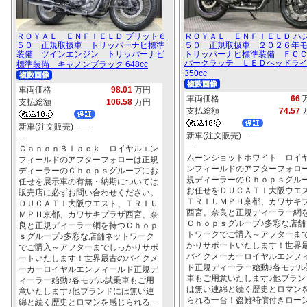
ＲＯＹＡＬ ＥＮＦＩＥＬＤ ブリット６
ＲＯＹＡＬ ＥＮＦＩＥＬＤ ハ
５０ 正規取扱車 トリッパーナビ標準
５０ 正規取扱車 ２０２６年
装備 ツインエンジン トリッパーナビ
トリッパーナビ標準装備 ＦＣ
パークラッチ ＬＥＤヘッドラ
標準装備 キャノンブラック 648cc
350cc
車両価格
98.01
万円
車両価格
66
支払総額
106.58
万円
支払総額
74.57
新車(注文販売) ―
新車(注文販売) ―
―
―
ＣａｎｏｎＢｌａｃｋ ロイヤルエン
ムーンショットホワイト ロイ
フィールドのアフターフォローは正規
ンフィールドのアフターフォロ
ディーラーのＣｈｏｐｓグループにお
規ディーラーのＣｈｏｐｓグル
任せを展示車の有無・納期については
お任せをＤＵＣＡＴＩ大阪ウエ
販売店に必ずお問い合わせください。
ＴＲＩＵＭＰＨ京都、カワサキ
ＤＵＣＡＴＩ大阪ウエスト、ＴＲＩＵ
西宮、奈良と正規ディーラー網
ＭＰＨ京都、カワサキプラザ西宮、奈
Ｃｈｏｐｓグループ♪多彩な店舗
良と正規ディーラー網を持つＣｈｏｐ
トワークでご購入～アフターま
ｓグループ♪多彩な店舗ネットワーク
かりサポートいたします！世界
でご購入～アフターまでしっかりサポ
バイクメーカーロイヤルエンフ
ートいたします！世界最古のバイクメ
ド正規ディーラー始動♪各モデル
ーカーロイヤルエンフィールド正規デ
車もご用意いたします♪他ブラン
ィーラー始動♪各モデル試乗車もご用
は無い連綿と続く歴史とロマン
意いたします♪他ブランドには無い連
られる一台！盗難補償付きロー
綿と続く歴史とロマンを感じられる一