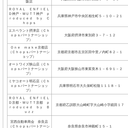
阪店
ＲＯＹＡＬ ＥＮＦＩＥＬ
Ｄ神戸・ＭＵＴＴ神戸 ｐ
兵庫県神戸市中央区相生町５－１０－２１
ｒｏｄｕｃｅｄ ｂｙ Ｃ
ｈｏｐｓ
エスペラント摂津店（Ｃｈ
ｏｐｓパートナーショッ
大阪府摂津市東別府３－７－１２
プ）
Ｏｎｅ ｍａｋｅ京都店
（Ｃｈｏｐｓパートナーシ
京都府京都市左京区田中里ノ内町８２－１
ョップ）
オートワイズ狭山店（Ｃｈ
ｏｐｓパートナーショッ
大阪府大阪狭山市東茱萸木１－６９１－２
プ）
ミヤコオート明石店（Ｃｈ
ｏｐｓパートナーショッ
兵庫県明石市大久保町松陰１１１８－１
プ）
ＲＯＹＡＬ ＥＮＦＩＥＬ
Ｄ京都・ＭＵＴＴ京都 ｐ
京都府乙訓郡大山崎町字大山崎小字鏡田１７
ｒｏｄｕｃｅｄ ｂｙ Ｂ
ｕｚｚ
宮西自動車商会 奈良店
（Ｃｈｏｐｓパートナーシ
奈良県奈良市神殿町１５－１