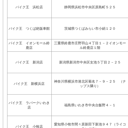
バイク王 浜松店
静岡県浜松市中央区原島町５２５
バイク王 つくば絶版車館
茨城県つくばみらい市小絹１２０
バイク王 イオンモール鈴
三重県鈴鹿市庄野羽山４丁目１－２イオンモー
鹿店
ル鈴鹿店１階
バイク王 新潟店
新潟県新潟市中央区女池５丁目２－２５
神奈川県横浜市港北区菊名７－９－２５ （ナ
バイク王 新横浜店
ップス隣り）
バイク王 ラパークいわき
福島県いわき市中央台飯野４－１
店
愛知県小牧市間々原新田下新池９４７（ライコ
バイク王 小牧店