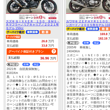
スズキ ＧＩＸＸＥＲ １５０ ＢＭＳ－
カワサキ ＺＥＰＨＹＲ１１００
Ｒマフラー／リアキャリア／２０２１年
ンガード／２００５年モデル 110
モデル 150cc
車両価格
169.8
支払総額
182.16
車両価格
26.8
万円
支払総額
33.8
万円
2005年 車検無し
24040Km
グーバイク保証付きプラン
エボニー ＬＩＮＥＩＤ：＠５
支払総額
36.96
万円
ｍｆｔｏ詳細画像などお気軽に
せください！◆１２６ｃｃ以上
送料無料！さらに同エリア内の
2021年 自賠責保険無し
取り寄せも配送費無料！※適用
8181Km
条件がございます。◆ＰａｙＰ
黒 ＬＩＮＥＩＤ：＠５３０ｖｍｆｔ
む各種クレジットのお取り扱い
ｏ詳細画像などお気軽にお問合せくだ
ます！ローンは最長８４回まで
さい！◆１２６ｃｃ以上の通販送料無
い可能！ご来店不要で審査可能
料！さらに同エリア内の車両お取り寄
※社外カスタムパーツは納車整
せも配送費無料！※適用には諸条件が
保安基準適合パーツに交換させ
ございます。◆ＰａｙＰａｙ含む各種
事がございます。現装着パーツ
クレジットのお取り扱いございます！
お渡し致します。※後付けＥＴ
ローンは最長８４回までお支払い可
体とセットアップに別途料金が
能！ご来店不要で審査可能です