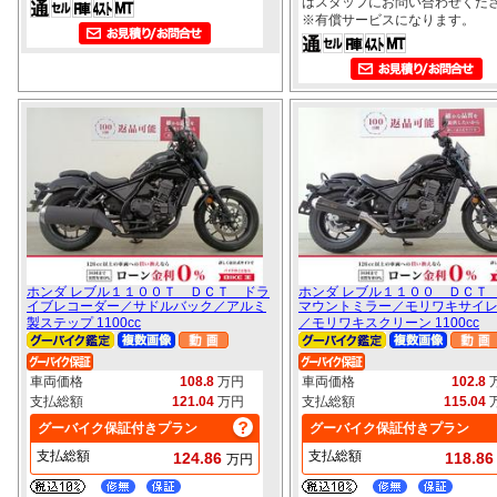
はスタッフにお問い合わせくだ
※有償サービスになります。
ホンダ レブル１１００Ｔ ＤＣＴ ドラ
ホンダ レブル１１００ ＤＣＴ
イブレコーダー／サドルバック／アルミ
マウントミラー／モリワキサイ
製ステップ 1100cc
／モリワキスクリーン 1100cc
車両価格
108.8
万円
車両価格
102.8
支払総額
121.04
万円
支払総額
115.04
グーバイク保証付きプラン
グーバイク保証付きプラン
支払総額
支払総額
124.86
118.8
万円