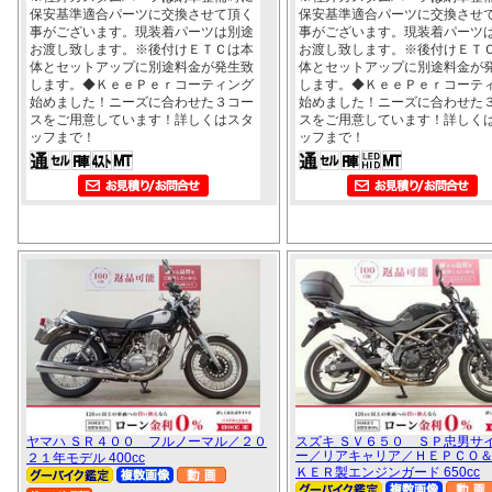
保安基準適合パーツに交換させて頂く
保安基準適合パーツに交換させ
事がございます。現装着パーツは別途
事がございます。現装着パーツ
お渡し致します。※後付けＥＴＣは本
お渡し致します。※後付けＥＴ
体とセットアップに別途料金が発生致
体とセットアップに別途料金が
します。◆ＫｅｅＰｅｒコーティング
します。◆ＫｅｅＰｅｒコーテ
始めました！ニーズに合わせた３コー
始めました！ニーズに合わせた
スをご用意しています！詳しくはスタ
スをご用意しています！詳しく
ッフまで！
ッフまで！
ヤマハ ＳＲ４００ フルノーマル／２０
スズキ ＳＶ６５０ ＳＰ忠男サ
ー／リアキャリア／ＨＥＰＣＯ
２１年モデル 400cc
ＫＥＲ製エンジンガード 650cc