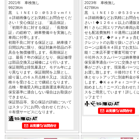
2021年 車検無し
2023年 車検無し
9923Km
4278Km
黒 ＬＩＮＥＩＤ：＠５３０ｖｍｆｔ
黒 ＬＩＮＥＩＤ：＠５３０ｖ
ｏ詳細画像などお気軽にお問合せくだ
ｏ詳細画像などお気軽にお問合
さい！安心保証とは、「返品保証」
さい！◆１２６ｃｃ以上の通販
「初期不良に対する保証」「長期保
料！さらに同エリア内の車両お
証」の総称で、納車整備※を実施した
せも配送費無料！※適用には諸
車両に付帯します。
ございます。◆ＰａｙＰａｙ含
初期不良に対する保証とは、納車後７
クレジットのお取り扱いござい
日間以内に限り、保証対象外部品の不
ローンは最長８４回までお支払
具合を無償修理します。長期保証と
能！ご来店不要で審査可能です
は、最長７年の保証となり、保証修理
※社外カスタムパーツは納車整
は部品交換又は補修により行います。
保安基準適合パーツに交換させ
保証期間は排気量及び、モデル年によ
事がございます。現装着パーツ
り異なります。保証期間を上限とし、
お渡し致します。※後付けＥＴ
繰り返しの６ヵ月点検※又は、法定点
体とセットアップに別途料金が
検※を受けることで継続となります。
します。◆ＫｅｅＰｅｒコーテ
点検・整備受入時は道路運送車両法の
始めました！ニーズに合わせた
保安基準に適合しない場合はお取扱が
スをご用意しています！詳しく
できません。
ッフまで！
保証部品等、安心保証の詳細について
はスタッフにお問い合わせください。
※有償サービスになります。