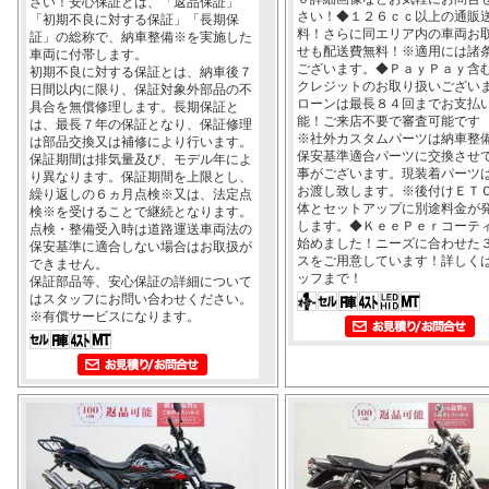
さい！安心保証とは、「返品保証」
さい！◆１２６ｃｃ以上の通販
「初期不良に対する保証」「長期保
料！さらに同エリア内の車両お
証」の総称で、納車整備※を実施した
せも配送費無料！※適用には諸
車両に付帯します。
ございます。◆ＰａｙＰａｙ含
初期不良に対する保証とは、納車後７
クレジットのお取り扱いござい
日間以内に限り、保証対象外部品の不
ローンは最長８４回までお支払
具合を無償修理します。長期保証と
能！ご来店不要で審査可能です
は、最長７年の保証となり、保証修理
※社外カスタムパーツは納車整
は部品交換又は補修により行います。
保安基準適合パーツに交換させ
保証期間は排気量及び、モデル年によ
事がございます。現装着パーツ
り異なります。保証期間を上限とし、
お渡し致します。※後付けＥＴ
繰り返しの６ヵ月点検※又は、法定点
体とセットアップに別途料金が
検※を受けることで継続となります。
します。◆ＫｅｅＰｅｒコーテ
点検・整備受入時は道路運送車両法の
始めました！ニーズに合わせた
保安基準に適合しない場合はお取扱が
スをご用意しています！詳しく
できません。
ッフまで！
保証部品等、安心保証の詳細について
はスタッフにお問い合わせください。
※有償サービスになります。