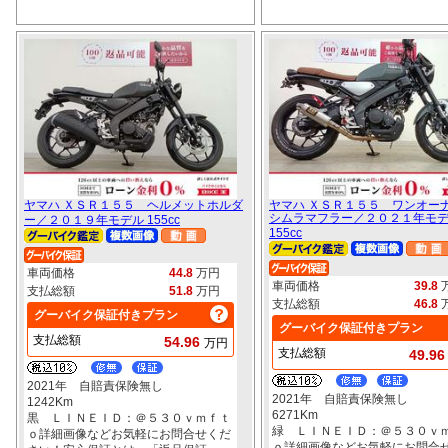
ヤマハ ＸＳＲ１５５ ヘルメットホルダ
ヤマハ ＸＳＲ１５５ ワンオー
シムラマフラー／２０２１年モ
ー／２０１９年モデル 155cc
155cc
車両価格
44.8
万円
車両価格
39.8
支払総額
51.8
万円
支払総額
46.8
グーバイク保証付きプラン
グーバイク保証付きプラン
支払総額
54.96
万円
支払総額
49.9
2021年 自賠責保険無し
2021年 自賠責保険無し
1242Km
6271Km
黒 ＬＩＮＥＩＤ：＠５３０ｖｍｆｔ
緑 ＬＩＮＥＩＤ：＠５３０ｖ
ｏ詳細画像などお気軽にお問合せくだ
ｏ詳細画像などお気軽にお問合