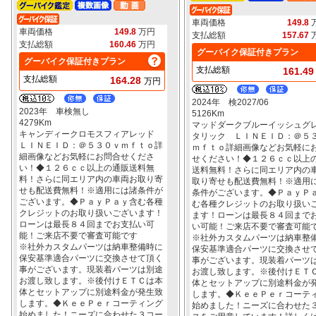
車両価格
149.8
車両価格
149.8
万円
支払総額
157.67
支払総額
160.46
万円
グーバイク保証付きプラン
グーバイク保証付きプラン
支払総額
161.4
支払総額
164.28
万円
2024年 検2027/06
2023年 車検無し
5126Km
4279Km
マッドダークブルーイッシュグ
キャンディークロモスフィアレッド
タリック ＬＩＮＥＩＤ：＠５
ＬＩＮＥＩＤ：＠５３０ｖｍｆｔｏ詳
ｍｆｔｏ詳細画像などお気軽に
細画像などお気軽にお問合せくださ
せください！◆１２６ｃｃ以上
い！◆１２６ｃｃ以上の通販送料無
送料無料！さらに同エリア内の
料！さらに同エリア内の車両お取り寄
取り寄せも配送費無料！※適用
せも配送費無料！※適用には諸条件が
条件がございます。◆ＰａｙＰ
ございます。◆ＰａｙＰａｙ含む各種
む各種クレジットのお取り扱い
クレジットのお取り扱いございます！
ます！ローンは最長８４回まで
ローンは最長８４回までお支払い可
い可能！ご来店不要で審査可能
能！ご来店不要で審査可能です
※社外カスタムパーツは納車整
※社外カスタムパーツは納車整備時に
保安基準適合パーツに交換させ
保安基準適合パーツに交換させて頂く
事がございます。現装着パーツ
事がございます。現装着パーツは別途
お渡し致します。※後付けＥＴ
お渡し致します。※後付けＥＴＣは本
体とセットアップに別途料金が
体とセットアップに別途料金が発生致
します。◆ＫｅｅＰｅｒコーテ
します。◆ＫｅｅＰｅｒコーティング
始めました！ニーズに合わせた
始めました！ニーズに合わせた３コー