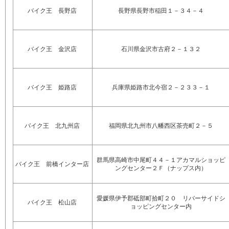
バイク王 長野店
長野県長野市稲田１－３４－４
バイク王 金沢店
石川県金沢市古府２－１３２
バイク王 姫路店
兵庫県姫路市北今宿２－２３３－１
バイク王 北九州店
福岡県北九州市八幡西区茶売町２－５
群馬県高崎市中尾町４４－１アカマルショッピ
バイク王 前橋インター店
ングセンター２Ｆ（ナップス内）
愛媛県伊予郡砥部町拾町２０ リバーサイドシ
バイク王 松山店
ョッピングセンター内