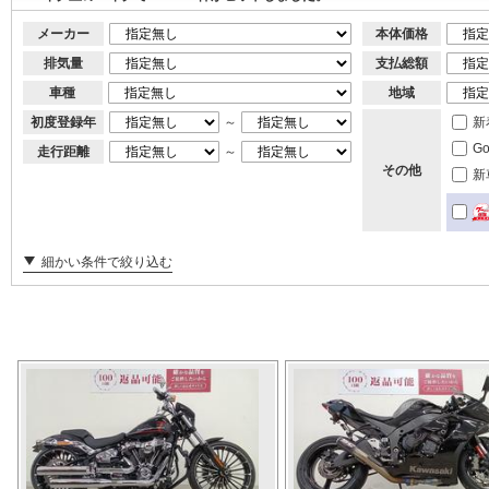
メーカー
本体価格
排気量
支払総額
車種
地域
初度登録年
～
新
G
走行距離
～
その他
新
細かい条件で絞り込む