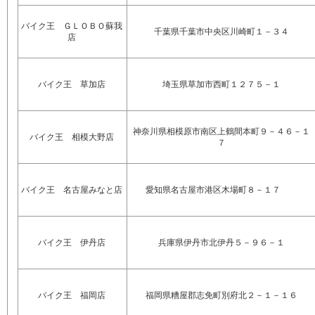
バイク王 ＧＬＯＢＯ蘇我
千葉県千葉市中央区川崎町１－３４
店
バイク王 草加店
埼玉県草加市西町１２７５－１
神奈川県相模原市南区上鶴間本町９－４６－１
バイク王 相模大野店
７
バイク王 名古屋みなと店
愛知県名古屋市港区木場町８－１７
バイク王 伊丹店
兵庫県伊丹市北伊丹５－９６－１
バイク王 福岡店
福岡県糟屋郡志免町別府北２－１－１６