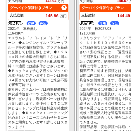
支払総額
142.04
万円
支払総額
140.67
グーバイク保証付きプラン
グーバイク保証付きプラン
支払総額
支払総額
145.86
144.4
万円
2021年 車検無し
2024年 検2027/03
11643Km
12103Km
エメラルト゛フ゛レイス゛ト゛ク゛リ
メタリツクテ゛イアフ゛ロフ゛
ーン ◆エンジンオイル・ブレーキフ
ク ＬＩＮＥＩＤ：＠５３０ｖ
ルード等の油脂類交換、プラグも新品
ｏ詳細画像などお気軽にお問合
に交換してお渡し致します。◆１２６
さい！安心保証とは、「返品保
ｃｃ以上の通販送料無料！さらに同エ
「初期不良に対する保証」「長
リア内の車両お取り寄せも配送費無
証」の総称で、納車整備※を実
料！※適用には諸条件がございます。
車両に付帯します。
◆ＰａｙＰａｙ含む各種クレジットの
初期不良に対する保証とは、納
お取り扱いございます！ローンは最長
日間以内に限り、保証対象外部
８４回までお支払い可能！ご来店不要
具合を無償修理します。長期保
で審査可能です
は、最長７年の保証となり、保
※社外カスタムパーツは納車整備時に
は部品交換又は補修により行い
保安基準適合パーツに交換させて頂く
保証期間は排気量及び、モデル
事がございます。現装着パーツは別途
り異なります。保証期間を上限
お渡し致します。※後付けＥＴＣは本
繰り返しの６ヵ月点検※又は、
体とセットアップに別途料金が発生致
検※を受けることで継続となり
します。◆ＫｅｅＰｅｒコーティング
点検・整備受入時は道路運送車
始めました！ニーズに合わせた３コー
保安基準に適合しない場合はお
スをご用意しています！詳しくはスタ
できません。
ッフまで！
保証部品等、安心保証の詳細に