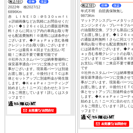
2022年 検2027/12
年式不明 自賠責保険無し
6896Km
9873Km
赤 ＬＩＮＥＩＤ：＠５３０ｖｍｆｔ
マットアクシスグレーメタリッ
ｏ詳細画像などお気軽にお問合せくだ
エンジンオイル・ブレーキフル
さい！◆１２６ｃｃ以上の通販送料無
の油脂類交換、プラグも新品に
料！さらに同エリア内の車両お取り寄
てお渡し致します。◆１２６ｃ
せも配送費無料！※適用には諸条件が
の通販送料無料！さらに同エリ
ございます。◆ＰａｙＰａｙ含む各種
車両お取り寄せも配送費無料！
クレジットのお取り扱いございます！
には諸条件がございます。◆Ｐ
ローンは最長８４回までお支払い可
ａｙ含む各種クレジットのお取
能！ご来店不要で審査可能です
ございます！ローンは最長８４
※社外カスタムパーツは納車整備時に
お支払い可能！ご来店不要で審
保安基準適合パーツに交換させて頂く
です
事がございます。現装着パーツは別途
※社外カスタムパーツは納車整
お渡し致します。※後付けＥＴＣは本
保安基準適合パーツに交換させ
体とセットアップに別途料金が発生致
事がございます。現装着パーツ
します。◆ＫｅｅＰｅｒコーティング
お渡し致します。※後付けＥＴ
始めました！ニーズに合わせた３コー
体とセットアップに別途料金が
スをご用意しています！詳しくはスタ
します。◆ＫｅｅＰｅｒコーテ
ッフまで！
始めました！ニーズに合わせた
スをご用意しています！詳しく
ッフまで！