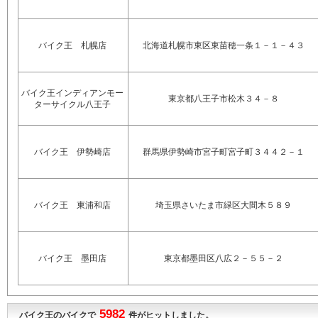
バイク王 札幌店
北海道札幌市東区東苗穂一条１－１－４３
バイク王インディアンモー
東京都八王子市松木３４－８
ターサイクル八王子
バイク王 伊勢崎店
群馬県伊勢崎市宮子町宮子町３４４２－１
バイク王 東浦和店
埼玉県さいたま市緑区大間木５８９
バイク王 墨田店
東京都墨田区八広２－５５－２
5982
バイク王のバイクで
件がヒットしました。