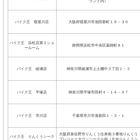
ランド内）
バイク王 寝屋川店
大阪府寝屋川市池田新町１９－３０
バイク王 浜松店第２ショ
静岡県浜松市中央区薬師町８１
ールーム
バイク王 綾瀬店
神奈川県綾瀬市上土棚中３丁目１－２
バイク王 平塚店
神奈川県平塚市田村４－１４－４７
バイク王 市川店
千葉県市川市湊新田１－３－１
大阪府泉佐野市りんくう往来南３番地りんくう
バイク王 りんくうシーク
プレジャータウンシークル内（ＢＷりんくうシ