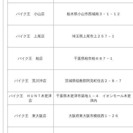
バイク王 小山店
栃木県小山市西城南３－１－１２
バイク王 上尾店
埼玉県上尾市上２５７－１
バイク王 柏店
千葉県柏市柏６８７－１
バイク王 荒川沖店
茨城県稲敷郡阿見町住吉２－８－７
バイク王 ＨＵＮＴ木更津
千葉県木更津市築地１－４ イオンモール木更
店
津内
バイク王 東大阪店
大阪府東大阪市横枕西１－２６