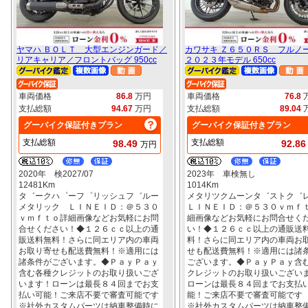
ヤマハ ＢＯＬＴ 大型エンジンガード／
カワサキ Ｚ６５０ＲＳ フルノ
リアキャリア／フロントバッグ 950cc
２０２３年モデル 650cc
車両価格
86.8
万円
車両価格
76.8
支払総額
94.67
万円
支払総額
89.04
グーバイク保証付きプラン
グーバイク保証付きプラン
支払総額
支払総額
98.49
92.8
万円
2020年 検2027/07
2023年 車検無し
12481Km
1014Km
タ゛ークハ゜ーフ゜リッシュフ゛ルー
メタリツクムーンタ゛ストク
メタリック ＬＩＮＥＩＤ：＠５３０
ＬＩＮＥＩＤ：＠５３０ｖｍｆ
ｖｍｆｔｏ詳細画像などお気軽にお問
細画像などお気軽にお問合せく
合せください！◆１２６ｃｃ以上の通
い！◆１２６ｃｃ以上の通販送
販送料無料！さらに同エリア内の車両
料！さらに同エリア内の車両お
お取り寄せも配送費無料！※適用には
せも配送費無料！※適用には諸
諸条件がございます。◆ＰａｙＰａｙ
ございます。◆ＰａｙＰａｙ含
含む各種クレジットのお取り扱いござ
クレジットのお取り扱いござい
います！ローンは最長８４回までお支
ローンは最長８４回までお支払
払い可能！ご来店不要で審査可能です
能！ご来店不要で審査可能です
※社外カスタムパーツは納車整備時に
※社外カスタムパーツは納車整