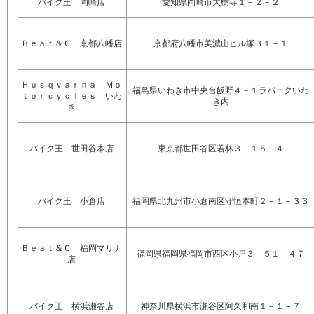
バイク王 岡崎店
愛知県岡崎市大樹寺１－２－２
Ｂｅａｔ＆Ｃ 京都八幡店
京都府八幡市美濃山ヒル塚３１－１
Ｈｕｓｑｖａｒｎａ Ｍｏ
福島県いわき市中央台飯野４－１ラパークいわ
ｔｏｒｃｙｃｌｅｓ いわ
き内
き
バイク王 世田谷本店
東京都世田谷区若林３－１５－４
バイク王 小倉店
福岡県北九州市小倉南区守恒本町２－１－３３
Ｂｅａｔ＆Ｃ 福岡マリナ
福岡県福岡県福岡市西区小戸３－５１－４７
店
バイク王 横浜瀬谷店
神奈川県横浜市瀬谷区阿久和南１－１－７