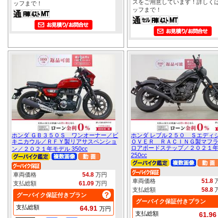
スをご用意しています！詳しく
ッフまで！
ッフまで！
ホンダ ＧＢ３５０Ｓ ワンオーナー／ビ
ホンダ レブル２５０ Ｓエデ
キニカウル／ＲＦＹ製リアサスペンショ
ＯＶＥＲ ＲＡＣＩＮＧ製マフ
ロアボードステップ／２０２１
ン／２０２１年モデル 350cc
250cc
車両価格
54.8
万円
車両価格
51.8
支払総額
61.09
万円
支払総額
58.8
グーバイク保証付きプラン
グーバイク保証付きプラン
支払総額
64.91
万円
支払総額
61.9