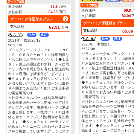
車両価格
77.8
万円
車両価格
69.8
支払総額
84.09
万円
支払総額
82.04
グーバイク保証付きプラン
グーバイク保証付きプラン
支払総額
87.91
万円
支払総額
85.8
2021年 検2026/12
2023年 車検無し
5628Km
5527Km
ダークグレーメタリックＮ ＬＩＮＥ
グラススパークルブラック Ｌ
ＩＤ：＠５３０ｖｍｆｔｏ詳細画像な
ＩＤ：＠５３０ｖｍｆｔｏ詳細
どお気軽にお問合せください！◆１２
どお気軽にお問合せください！
６ｃｃ以上の通販送料無料！さらに同
６ｃｃ以上の通販送料無料！さ
エリア内の車両お取り寄せも配送費無
エリア内の車両お取り寄せも配
料！※適用には諸条件がございます。
料！※適用には諸条件がござい
◆ＰａｙＰａｙ含む各種クレジットの
◆ＰａｙＰａｙ含む各種クレジ
お取り扱いございます！ローンは最長
お取り扱いございます！ローン
８４回までお支払い可能！ご来店不要
８４回までお支払い可能！ご来
で審査可能です
で審査可能です
※社外カスタムパーツは納車整備時に
※社外カスタムパーツは納車整
保安基準適合パーツに交換させて頂く
保安基準適合パーツに交換させ
事がございます。現装着パーツは別途
事がございます。現装着パーツ
お渡し致します。※後付けＥＴＣは本
お渡し致します。※後付けＥＴ
体とセットアップに別途料金が発生致
体とセットアップに別途料金が
します。◆ＫｅｅＰｅｒコーティング
します。◆ＫｅｅＰｅｒコーテ
始めました！ニーズに合わせた３コー
始めました！ニーズに合わせた
スをご用意しています！詳しくはスタ