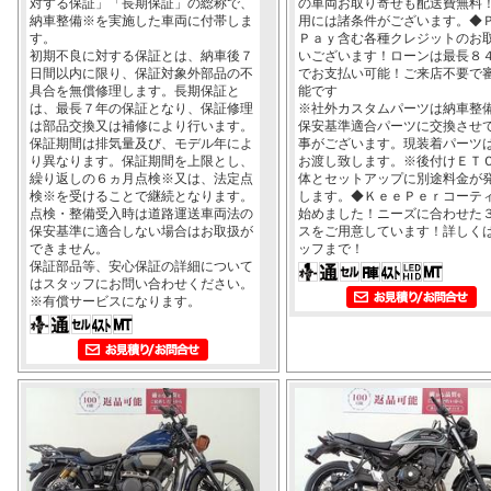
対する保証」「長期保証」の総称で、
の車両お取り寄せも配送費無料
納車整備※を実施した車両に付帯しま
用には諸条件がございます。◆
す。
Ｐａｙ含む各種クレジットのお
初期不良に対する保証とは、納車後７
いございます！ローンは最長８
日間以内に限り、保証対象外部品の不
でお支払い可能！ご来店不要で
具合を無償修理します。長期保証と
能です
は、最長７年の保証となり、保証修理
※社外カスタムパーツは納車整
は部品交換又は補修により行います。
保安基準適合パーツに交換させ
保証期間は排気量及び、モデル年によ
事がございます。現装着パーツ
り異なります。保証期間を上限とし、
お渡し致します。※後付けＥＴ
繰り返しの６ヵ月点検※又は、法定点
体とセットアップに別途料金が
検※を受けることで継続となります。
します。◆ＫｅｅＰｅｒコーテ
点検・整備受入時は道路運送車両法の
始めました！ニーズに合わせた
保安基準に適合しない場合はお取扱が
スをご用意しています！詳しく
できません。
ッフまで！
保証部品等、安心保証の詳細について
はスタッフにお問い合わせください。
※有償サービスになります。