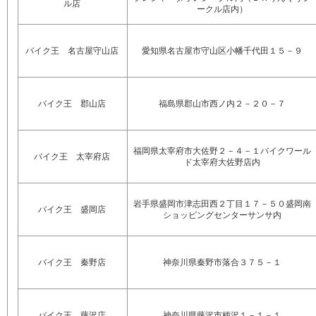
ル店
ークル店内）
バイク王 名古屋守山店
愛知県名古屋市守山区小幡千代田１５－９
バイク王 郡山店
福島県郡山市西ノ内２－２０－７
福岡県太宰府市大佐野２－４－１バイクワール
バイク王 太宰府店
ド太宰府大佐野店内
岩手県盛岡市津志田西２丁目１７－５０盛岡南
バイク王 盛岡店
ショッピングセンターサンサ内
バイク王 秦野店
神奈川県秦野市落合３７５－１
バイク王 藤沢店
神奈川県藤沢市柄沢１－１－１