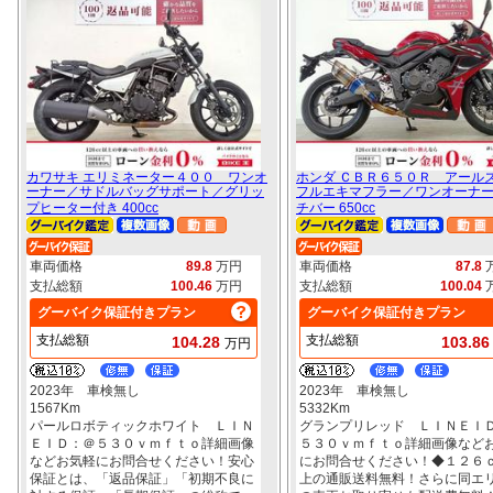
カワサキ エリミネーター４００ ワンオ
ホンダ ＣＢＲ６５０Ｒ アール
ーナー／サドルバッグサポート／グリッ
フルエキマフラー／ワンオーナ
プヒーター付き 400cc
チバー 650cc
車両価格
89.8
万円
車両価格
87.8
支払総額
100.46
万円
支払総額
100.04
グーバイク保証付きプラン
グーバイク保証付きプラン
支払総額
支払総額
104.28
103.8
万円
2023年 車検無し
2023年 車検無し
1567Km
5332Km
パールロボティックホワイト ＬＩＮ
グランプリレッド ＬＩＮＥＩ
ＥＩＤ：＠５３０ｖｍｆｔｏ詳細画像
５３０ｖｍｆｔｏ詳細画像など
などお気軽にお問合せください！安心
にお問合せください！◆１２６
保証とは、「返品保証」「初期不良に
上の通販送料無料！さらに同エ