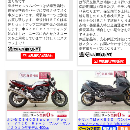
査可能です
は部品交換又は補修により行い
※社外カスタムパーツは納車整備時に
保証期間は排気量及び、モデル
保安基準適合パーツに交換させて頂く
り異なります。保証期間を上限
事がございます。現装着パーツは別途
繰り返しの６ヵ月点検※又は、
お渡し致します。※後付けＥＴＣは本
検※を受けることで継続となり
体とセットアップに別途料金が発生致
点検・整備受入時は道路運送車
します。◆ＫｅｅＰｅｒコーティング
保安基準に適合しない場合はお
始めました！ニーズに合わせた３コー
できません。
スをご用意しています！詳しくはスタ
保証部品等、安心保証の詳細に
ッフまで！
はスタッフにお問い合わせくだ
※有償サービスになります。
ホンダ ＣＢ４００Ｓｕｐｅｒ Ｆｏｕ
ヤマハ ＴＭＡＸ５６０ ワンオ
ｒ ＶＴＥＣ Ｒｅｖｏ フルノーマル
フルノーマル／２０２３年モデル 5
／２０１９年モデル 400cc