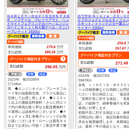
ＨＡＲＬＥＹ－ＤＡＶＩＤＳＯＮ ＦＸＢ
カワサキ Ｎｉｎｊａ ＺＸ－１
Ｒ ソフテイル ブレイクアウト ヘッ
Ｃプロジェクトフルエキ／フェ
ドライトフェアリングカバー／エンジン
スキット／トリックスター製エ
ガード／ＫＩＪＩＭＡ製テール・ナンバ
ライダー 1000cc
ーブレケット 1920cc
車両価格
259.8
車両価格
279.8
万円
支払総額
267.67
支払総額
289.26
万円
グーバイク保証付きプラン
グーバイク保証付きプラン
支払総額
271.4
支払総額
296.05
万円
2024年 検2027/03
2023年 検2028/04
5987Km
1714Km
灰色 ＬＩＮＥＩＤ：＠５３０
黒 ◆エンジンオイル・ブレーキフル
ｔｏ詳細画像などお気軽にお問
ード等の油脂類交換、プラグも新品に
ださい！安心保証とは、「返品
交換してお渡し致します。◆１２６ｃ
「初期不良に対する保証」「長
ｃ以上の通販送料無料！さらに同エリ
証」の総称で、納車整備※を実
ア内の車両お取り寄せも配送費無料！
車両に付帯します。
※適用には諸条件がございます。◆Ｐ
初期不良に対する保証とは、納
ａｙＰａｙ含む各種クレジットのお取
日間以内に限り、保証対象外部
り扱いございます！ローンは最長８４
具合を無償修理します。長期保
回までお支払い可能！ご来店不要で審
は、最長７年の保証となり、保