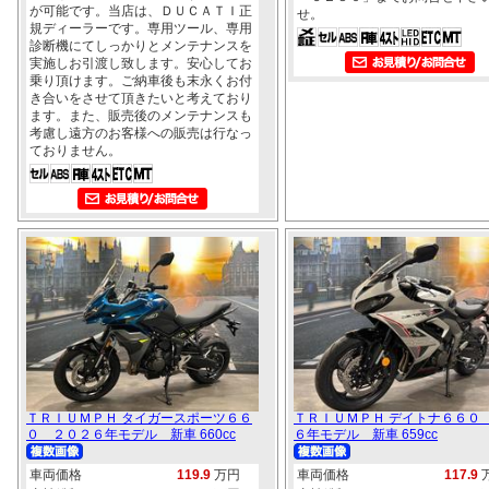
が可能です。当店は、ＤＵＣＡＴＩ正
せ。
規ディーラーです。専用ツール、専用
診断機にてしっかりとメンテナンスを
実施しお引渡し致します。安心してお
乗り頂けます。ご納車後も末永くお付
き合いをさせて頂きたいと考えており
ます。また、販売後のメンテナンスも
考慮し遠方のお客様への販売は行なっ
ておりません。
ＴＲＩＵＭＰＨ タイガースポーツ６６
ＴＲＩＵＭＰＨ デイトナ６６０
０ ２０２６年モデル 新車 660cc
６年モデル 新車 659cc
車両価格
119.9
万円
車両価格
117.9