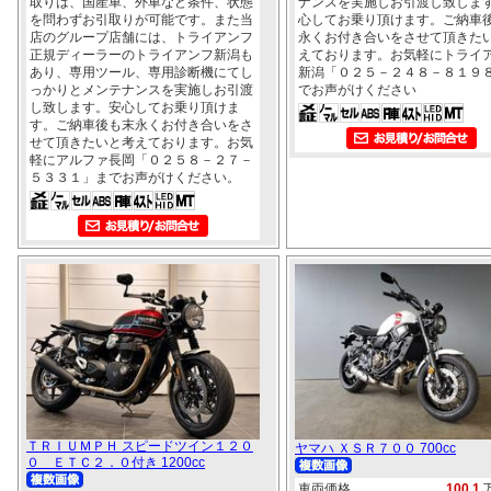
取りは、国産車、外車など条件、状態
ナンスを実施しお引渡し致しま
を問わずお引取りが可能です。また当
心してお乗り頂けます。ご納車
店のグループ店舗には、トライアンフ
永くお付き合いをさせて頂きた
正規ディーラーのトライアンフ新潟も
えております。お気軽にトライ
あり、専用ツール、専用診断機にてし
新潟「０２５－２４８－８１９
っかりとメンテナンスを実施しお引渡
でお声がけください
し致します。安心してお乗り頂けま
す。ご納車後も末永くお付き合いをさ
せて頂きたいと考えております。お気
軽にアルファ長岡「０２５８－２７－
５３３１」までお声がけください。
ＴＲＩＵＭＰＨ スピードツイン１２０
ヤマハ ＸＳＲ７００ 700cc
０ ＥＴＣ２．０付き 1200cc
車両価格
100.1