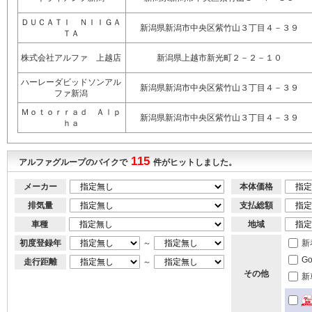
ＤＵＣＡＴＩ ＮＩＩＧＡ
新潟県新潟市中央区紫竹山３丁目４－３９
ＴＡ
株式会社アルファ 上越店
新潟県上越市新光町２－２－１０
ハーレーダビッドソンアル
新潟県新潟市中央区紫竹山３丁目４－３９
ファ新潟
Ｍｏｔｏｒｒａｄ Ａｌｐ
新潟県新潟市中央区紫竹山３丁目４－３９
ｈａ
115
アルファグループのバイクで
件がヒットしました。
メーカー
本体価格
排気量
支払総額
車種
地域
初度登録年
～
新
G
走行距離
～
その他
新