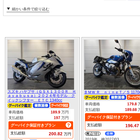
細かい条件で絞り込む
スズキ ハヤブサ（ＧＳＸ１３００Ｒ Ｈ
ＢＭＷ Ｒ ｎｉｎｅＴ／５ 1170
ａｙａｂｕｓａ）２０２４年モデル ク
イックシフター ＥＴＣ 1340cc
車両価格
179.8
支払総額
189.68
車両価格
189.9
万円
グーバイク保証付きプラン
支払総額
197
万円
支払総額
グーバイク保証付きプラン
196.4
支払総額
200.82
万円
2019年 検2027/03