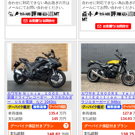
合わせに対応できない為お急ぎの方は
合わせに対応できない為お急ぎ
メールにてお問い合わせください。
メールにてお問い合わせくださ
カワサキ Ｎｉｎｊａ １０００ ＳＸ
カワサキ Ｚ９００ＲＳ Ｙｅｌ
前後ドライブレコーダー スマホホルダ
ａｌｌＥｄｉｔｉｏｎ ＥＴＣ
ー ＵＳＢ電源 など 1043cc
ラジエターガード 948cc
車両価格
135.4
万円
車両価格
127.8
支払総額
145
万円
支払総額
134.93
グーバイク保証付きプラン
グーバイク保証付きプラン
支払総額
支払総額
148.82
138.7
万円