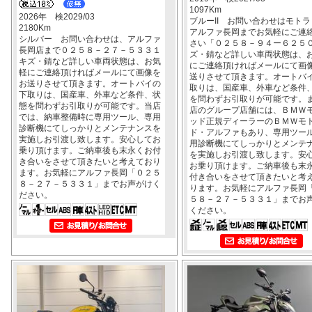
1097Km
2026年 検2029/03
ブルーII お問い合わせはモトラ
2180Km
アルファ長岡までお気軽にご連
シルバー お問い合わせは、アルファ
さい「０２５８－９４ー６２５
長岡店まで０２５８－２７－５３３１
ズ・錆など詳しい車両状態は、
キズ・錆など詳しい車両状態は、お気
にご連絡頂ければメールにて画
軽にご連絡頂ければメールにて画像を
送りさせて頂きます。オートバ
お送りさせて頂きます。オートバイの
取りは、国産車、外車など条件
下取りは、国産車、外車など条件、状
を問わずお引取りが可能です。
態を問わずお引取りが可能です。当店
店のグループ店舗には、ＢＭＷ
では、納車整備時に専用ツール、専用
ッド正規ディーラーのＢＭＷモ
診断機にてしっかりとメンテナンスを
ド・アルファもあり、専用ツー
実施しお引渡し致します。安心してお
用診断機にてしっかりとメンテ
乗り頂けます。ご納車後も末永くお付
を実施しお引渡し致します。安
き合いをさせて頂きたいと考えており
お乗り頂けます。ご納車後も末
ます。お気軽にアルファ長岡「０２５
付き合いをさせて頂きたいと考
８－２７－５３３１」までお声がけく
ります。お気軽にアルファ長岡
ださい。
５８－２７－５３３１」までお
ください。