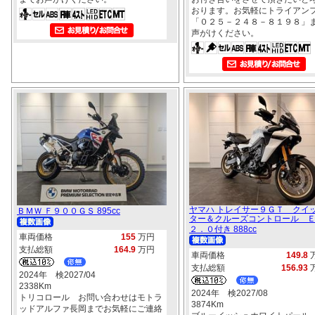
おります。お気軽にトライアン
「０２５－２４８－８１９８」
声がけください。
ヤマハ トレイサー９ＧＴ クイ
ＢＭＷ Ｆ９００ＧＳ 895cc
ター＆クルーズコントロール 
２．０付き 888cc
車両価格
155
万円
支払総額
164.9
万円
車両価格
149.8
支払総額
156.93
2024年 検2027/04
2338Km
2024年 検2027/08
トリコロール お問い合わせはモトラ
3874Km
ッドアルファ長岡までお気軽にご連絡