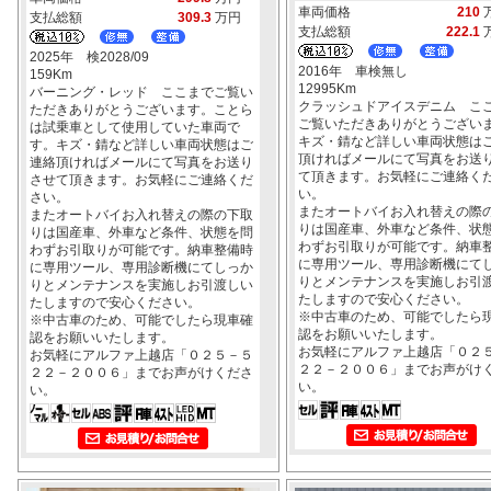
車両価格
210
支払総額
309.3
万円
支払総額
222.1
2025年 検2028/09
2016年 車検無し
159Km
12995Km
バーニング・レッド ここまでご覧い
クラッシュドアイスデニム こ
ただきありがとうございます。ことら
ご覧いただきありがとうござい
は試乗車として使用していた車両で
キズ・錆など詳しい車両状態は
す。キズ・錆など詳しい車両状態はご
頂ければメールにて写真をお送
連絡頂ければメールにて写真をお送り
て頂きます。お気軽にご連絡く
させて頂きます。お気軽にご連絡くだ
い。
さい。
またオートバイお入れ替えの際
またオートバイお入れ替えの際の下取
りは国産車、外車など条件、状
りは国産車、外車など条件、状態を問
わずお引取りが可能です。納車
わずお引取りが可能です。納車整備時
に専用ツール、専用診断機にて
に専用ツール、専用診断機にてしっか
りとメンテナンスを実施しお引
りとメンテナンスを実施しお引渡しい
たしますので安心ください。
たしますので安心ください。
※中古車のため、可能でしたら
※中古車のため、可能でしたら現車確
認をお願いいたします。
認をお願いいたします。
お気軽にアルファ上越店「０２
お気軽にアルファ上越店「０２５－５
２２－２００６」までお声がけ
２２－２００６」までお声がけくださ
い。
い。