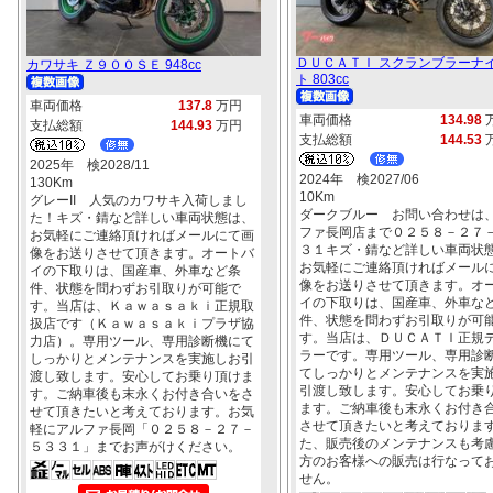
ＤＵＣＡＴＩ スクランブラーナ
カワサキ Ｚ９００ＳＥ 948cc
ト 803cc
車両価格
137.8
万円
車両価格
134.98
支払総額
144.93
万円
支払総額
144.53
2025年 検2028/11
2024年 検2027/06
130Km
10Km
グレーII 人気のカワサキ入荷しまし
ダークブルー お問い合わせは
た！キズ・錆など詳しい車両状態は、
ファ長岡店まで０２５８－２７
お気軽にご連絡頂ければメールにて画
３１キズ・錆など詳しい車両状
像をお送りさせて頂きます。オートバ
お気軽にご連絡頂ければメール
イの下取りは、国産車、外車など条
像をお送りさせて頂きます。オ
件、状態を問わずお引取りが可能で
イの下取りは、国産車、外車な
す。当店は、Ｋａｗａｓａｋｉ正規取
件、状態を問わずお引取りが可
扱店です（Ｋａｗａｓａｋｉプラザ協
す。当店は、ＤＵＣＡＴＩ正規
力店）。専用ツール、専用診断機にて
ラーです。専用ツール、専用診
しっかりとメンテナンスを実施しお引
てしっかりとメンテナンスを実
渡し致します。安心してお乗り頂けま
引渡し致します。安心してお乗
す。ご納車後も末永くお付き合いをさ
ます。ご納車後も末永くお付き
せて頂きたいと考えております。お気
させて頂きたいと考えておりま
軽にアルファ長岡「０２５８－２７－
た、販売後のメンテナンスも考
５３３１」までお声がけください。
方のお客様への販売は行なって
せん。