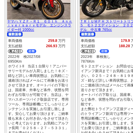
ヤマハ ＹＺＦ－Ｒ１ ６０ｔｈ Ａｎｎ
ＴＲＩＵＭＰＨ ストリートトリ
ｉｖｅｒｓａｒｙモデル エンジンスラ
５ モト２エディション ２０
イダー付 1000cc
デル 中古車 765cc
車両価格
259.8
万円
車両価格
179.9
支払総額
266.93
万円
支払総額
188.28
2022年 検2027/08
2023年 車検無し
6950Km
7876Km
ホワイトII 当店１台限り！アニバー
モト２エディション お問合せ
サリーモデルが入荷しました！キズ・
イアンフ新潟まで！お気軽にお
錆など詳しい車両状態は、お気軽にご
さい。０２５－２４８－８１９
連絡頂ければメールにて画像をお送り
ズ・錆など詳しい車両状態は、
させて頂きます。オートバイの下取り
にご連絡頂ければメールにて画
は、国産車、外車など条件、状態を問
送りさせて頂きます。
わずお引取りが可能です。当店は、ヤ
オートバイの下取りは、国産車
マハスポーツバイク取扱店です。専用
など条件、状態を問わずお引取
ツール、専用診断機にてしっかりとメ
能です。
ンテナンスを実施しお引渡し致しま
また弊社トライアンフ正規ディ
す。安心してお乗り頂けます。ご納車
のトライアンフ新潟では専用ツ
後も末永くお付き合いをさせて頂きた
専用診断機にてしっかりとメン
いと考えております。お気軽にアルフ
スを実施しお引渡し致します。
ァ長岡「０２５８－２７－５３３１」
てお乗り頂けます。ご納車後も
までお声がけください。
お付き合いをさせて頂きたいと