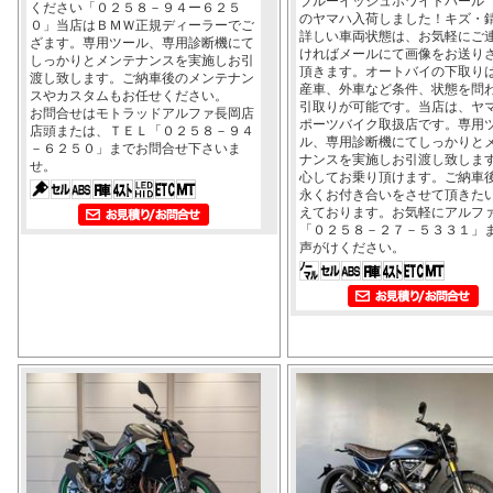
ブルーイッシュホワイトパール
ください「０２５８－９４ー６２５
のヤマハ入荷しました！キズ・
０」当店はＢＭＷ正規ディーラーでご
詳しい車両状態は、お気軽にご
ざます。専用ツール、専用診断機にて
ければメールにて画像をお送り
しっかりとメンテナンスを実施しお引
頂きます。オートバイの下取り
渡し致します。ご納車後のメンテナン
産車、外車など条件、状態を問
スやカスタムもお任せください。
引取りが可能です。当店は、ヤ
お問合せはモトラッドアルファ長岡店
ポーツバイク取扱店です。専用
店頭または、ＴＥＬ「０２５８－９４
ル、専用診断機にてしっかりと
－６２５０」までお問合せ下さいま
ナンスを実施しお引渡し致しま
せ。
心してお乗り頂けます。ご納車
永くお付き合いをさせて頂きた
えております。お気軽にアルフ
「０２５８－２７－５３３１」
声がけください。