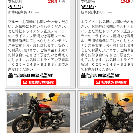
支払総額
136.9
万円
支払総額
134.9
新車(在庫あり) ―
新車(在庫あり) ―
―
―
ブルー お気軽にお問い合わせくださ
ホワイト お気軽にお問い合わ
い。お気軽にお問い合わせください。
さい。お気軽にお問い合わせく
また弊社トライアンフ正規ディーラー
い。また弊社トライアンフ正規
のトライアンフ新潟では専用ツール、
ラーのトライアンフ新潟では専
専用診断機にてしっかりとメンテナン
ル、専用診断機にてしっかりと
スを実施しお引渡し致します。安心し
ナンスを実施しお引渡し致しま
てお乗り頂けます。ご納車後も末永く
心してお乗り頂けます。ご納車
お付き合いをさせて頂きたいと考えて
永くお付き合いをさせて頂きた
おります。お気軽にトライアンフ新潟
えております。お気軽にトライ
「０２５－２４８－８１９８」までお
新潟「０２５－２４８－８１９
声がけください
でお声がけください