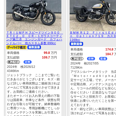
ＴＲＩＵＭＰＨ スピードツイン９００
ＢＭＷ Ｒ１２ ＦｉｒｓｔＥｄ
ＥＴＣ２．０ ＣＲ－１ガラスコーティ
ｎ Ｏｐｔｉｏｎ７１９ カス
ング施工済 エンジンガード カフェハ
1169cc
ンドルバー 他カスタム多数 899cc
車両価格
174.8
車両価格
99.8
万円
支払総額
184.7
支払総額
109.7
万円
2024年 検2027/05
2024年 検2026/12
7129Km
4346Km
アヴスシルバーメタリック 当
ジェットブラック ここまでご覧いた
「ＭｏｔｏｒｒａｄＡｌｐｈａ
だきありがとうございます。キズ・錆
定サービス工場」です。メーカ
など詳しい車両状態はご連絡頂ければ
や定期点検、メンテナンスはも
メールにて写真をお送りさせて頂きま
ん、リコールの対応なども安心
す。お気軽にご連絡ください。
任せください！正規店ならでは
またオートバイお入れ替えの際の下取
なサービスと技術力で、お客様
りは国産車、外車など条件、状態を問
快適にお乗りいただくことを第
わずお引取りが可能です。納車整備時
えております。
に専用ツール、専用診断機にてしっか
キズ・錆など詳しい車両状態は
りとメンテナンスを実施しお引渡しい
頂ければメールにて写真をお送