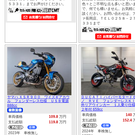
５３３１」までお声がけください。
色々とご不明な点も多いと思い
で、何でも構いません。お気軽
談ください。お問い合わせは、
ァ長岡店、ＴＥＬ０２５８－２
３３１まで
ヤマハ ＸＳＲ９００ ワイズギアカウ
ＤＵＣＡＴＩ ハイパーモタード
ル フェンダーレス仕様 ＵＳＢ電源
ノ ＲＶＥ フェンダーレスＫ
外リアウインカー １人乗り仕
888cc
２年付 659cc
車両価格
140
車両価格
109.8
万円
支払総額
152.4
支払総額
119.8
万円
2024年 車検無し
2023年 車検無し