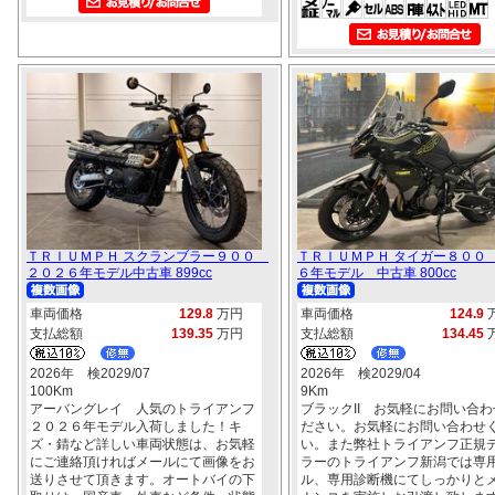
ＴＲＩＵＭＰＨ スクランブラー９００
ＴＲＩＵＭＰＨ タイガー８００
２０２６年モデル中古車 899cc
６年モデル 中古車 800cc
車両価格
129.8
万円
車両価格
124.9
支払総額
139.35
万円
支払総額
134.45
2026年 検2029/07
2026年 検2029/04
100Km
9Km
アーバングレイ 人気のトライアンフ
ブラックII お気軽にお問い合わ
２０２６年モデル入荷しました！キ
ださい。お気軽にお問い合わせ
ズ・錆など詳しい車両状態は、お気軽
い。また弊社トライアンフ正規
にご連絡頂ければメールにて画像をお
ラーのトライアンフ新潟では専
送りさせて頂きます。オートバイの下
ル、専用診断機にてしっかりと