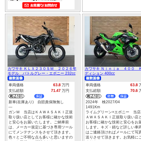
カワサキ ＫＬＸ２３０ＳＭ ２０２６年
カワサキ Ｎｉｎｊａ ４００ 
モデル バトルグレー・エボニー 232cc
ディション 400cc
車両価格
63.8
万円
車両価格
63.8
支払総額
71.47
万円
支払総額
70.6
新車(在庫あり) 自賠責保険無し
2024年 検2027/04
―
1491Km
ガンＭ 当店はＫＡＷＡＳＡＫＩ正規
ライムグリーン×エボニー 当店
取り扱い店としてお客様に確かな技術
ＡＷＡＳＡＫＩ正規取り扱い店
と安心をお届いたします。ご納車前
お客様に確かな技術と安心をお
は、メーカー規定に基づき専用ツール
します。キズ・錆など詳しい車
にてメンテナンスをさせて頂きます。
はご連絡頂ければメールにて写
色々とご不明な点も多いと思いますの
送りさせて頂きます。お気軽に