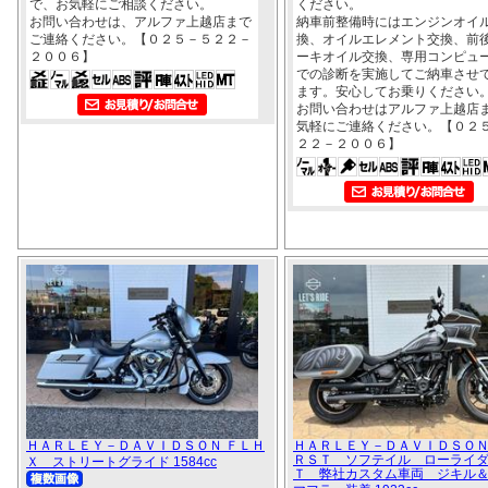
で、お気軽にご相談ください。
ください。
お問い合わせは、アルファ上越店まで
納車前整備時にはエンジンオイ
ご連絡ください。【０２５－５２２－
換、オイルエレメント交換、前
２００６】
ーキオイル交換、専用コンピュ
での診断を実施してご納車させ
ます。安心してお乗りください
お問い合わせはアルファ上越店
気軽にご連絡ください。【０２
２２－２００６】
ＨＡＲＬＥＹ－ＤＡＶＩＤＳＯＮ ＦＬＨ
ＨＡＲＬＥＹ－ＤＡＶＩＤＳＯＮ
ＲＳＴ ソフテイル ローライ
Ｘ ストリートグライド 1584cc
Ｔ 弊社カスタム車両 ジキル