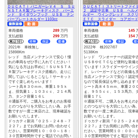
ＤＵＣＡＴＩ パニガーレＶ４ Ｓ ＳＵ
ＤＵＣＡＴＩ ストリートファイ
ＮＳＴＡＲ製ブレーキディスク バーエ
２ 認定中古車 ＵＳＢ ヘル
ンド タイダウンフック ＵＳＢ ナン
ルダー ウイングレッド スク
バープレートホルダー 1103cc
ＥＴＣ スライダー コアガード 9
車両価格
289
万円
車両価格
145
支払総額
299
万円
支払総額
154
2021年 車検無し
2022年 検2027/07
15898Km
5138Km
レッド 当店メンテナンスで安心！憧
レッド ワンオーナーの認定中
れの車両をぜひ手に入れてください！
ＵＳＢやＥＴＣなど便利な装備
気になる方はお早めに！ＳＵＮＳＴＡ
ています！スライダーやウイン
Ｒ製ブレーキディスク搭載の、走りに
ド、レバーガードなどの装備も
関してはいじるとこなし！サーキット
当店メンテナンスで安心！認定
ですぐ楽しめちゃいます！
なので延長保証も申し込めます
シート高８３０ｍｍ、車重１９５ｋ
シート高８４５ｍｍ、車重２０
ｇ、排気量１，１０３ｃｃ、２１４馬
ｇ、９５５ｃｃ、１５３馬力、
力、タンク容量１６Ｌ
容量１７Ｌ
※通販不可。ご購入をお考えのお客様
※通販不可。ご購入をお考えの
とのつながりを大切にしたい為、お手
とのつながりを大切にしたい為
数ですが一度ご来店の上、現車確認を
数ですが一度ご来店の上、現車
お願いいたします。
お願いいたします。
ドゥカティ新潟『０２５－２４８－７
ドゥカティ新潟『０２５－２４
２２７』までお気軽にお問い合わせく
２２７』までお気軽にお問い合
ださい。営業時間１０：００～１８：
ださい。営業時間１０：００～
３０営業時間外ですと電話でのお問い
３０営業時間外ですと電話での