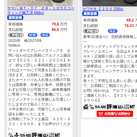
ヤマハ ＭＴ－０７ ＣＲ－１ガラスコー
カワサキ Ｚ２５０ 250cc
ティング施工済 688cc
車両価格
68.2
車両価格
79.8
万円
支払総額
76.23
支払総額
86.6
万円
新車(在庫あり) 自賠責保険無し
2020年 検2027/09
―
509Km
メタリックマットグラフェンス
マットダークグレーメタリック６ お
グレー／エボニー 当店はＫＡ
問い合わせはお気軽にアルファ上越店
ＡＫＩ正規取り扱い店としてお
まで【０２５－５２２－２００６】キ
確かな技術と安心をお届いたし
ズ・錆など詳しい車両状態はご連絡頂
ご納車前は、メーカー規定に基
ければメールにて写真をお送りさせて
用ツールにてメンテナンスをさ
頂きます。お気軽にご連絡ください。
きます。
またオートバイお入れ替えの際の下取
色々とご不明な点も多いと思い
りは国産車、外車など条件、状態を問
で、お気軽にご相談ください。
わずお引取りが可能です。納車整備時
お問い合わせは、アルファ上越
に専用ツール、専用診断機にてしっか
ご連絡ください。【０２５－５
りとメンテナンスを実施しお引渡しい
２００６】
たしますので安心ください。
※中古車のため、可能でしたら現車確
認をお願いいたします。
お気軽にアルファ上越店「０２５－５
２２－２００６」までお声がけくださ
い。