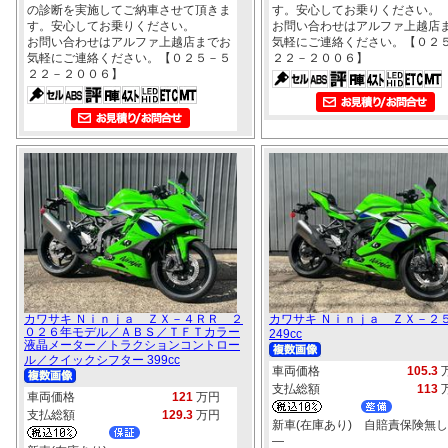
の診断を実施してご納車させて頂きま
す。安心してお乗りください。
す。安心してお乗りください。
お問い合わせはアルファ上越店
お問い合わせはアルファ上越店までお
気軽にご連絡ください。【０２
気軽にご連絡ください。【０２５－５
２２－２００６】
２２－２００６】
カワサキ Ｎｉｎｊａ ＺＸ－４ＲＲ ２
カワサキ Ｎｉｎｊａ ＺＸ－２
０２６年モデル／ＡＢＳ／ＴＦＴカラー
249cc
液晶メーター／トラクションコントロー
ル／クイックシフター 399cc
車両価格
105.3
支払総額
113
車両価格
121
万円
支払総額
129.3
万円
新車(在庫あり) 自賠責保険無し
―