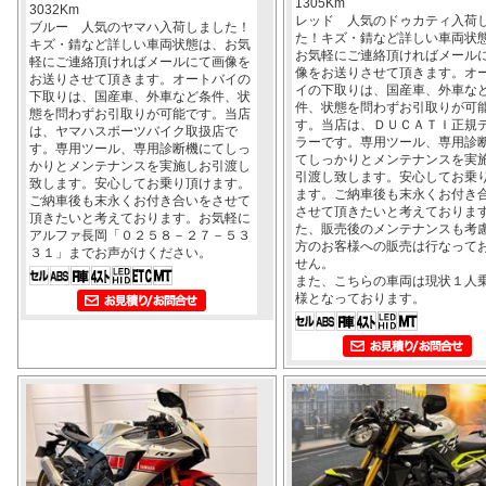
1305Km
3032Km
レッド 人気のドゥカティ入荷
ブルー 人気のヤマハ入荷しました！
た！キズ・錆など詳しい車両状
キズ・錆など詳しい車両状態は、お気
お気軽にご連絡頂ければメール
軽にご連絡頂ければメールにて画像を
像をお送りさせて頂きます。オ
お送りさせて頂きます。オートバイの
イの下取りは、国産車、外車な
下取りは、国産車、外車など条件、状
件、状態を問わずお引取りが可
態を問わずお引取りが可能です。当店
す。当店は、ＤＵＣＡＴＩ正規
は、ヤマハスポーツバイク取扱店で
ラーです。専用ツール、専用診
す。専用ツール、専用診断機にてしっ
てしっかりとメンテナンスを実
かりとメンテナンスを実施しお引渡し
引渡し致します。安心してお乗
致します。安心してお乗り頂けます。
ます。ご納車後も末永くお付き
ご納車後も末永くお付き合いをさせて
させて頂きたいと考えておりま
頂きたいと考えております。お気軽に
た、販売後のメンテナンスも考
アルファ長岡「０２５８－２７－５３
方のお客様への販売は行なって
３１」までお声がけください。
せん。
また、こちらの車両は現状１人
様となっております。