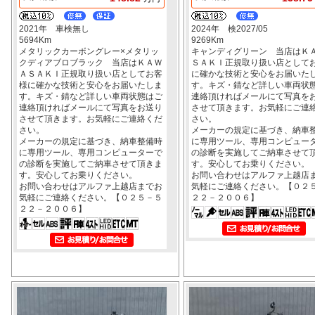
2021年 車検無し
2024年 検2027/05
5694Km
9269Km
メタリックカーボングレー×メタリッ
キャンディグリーン 当店はＫ
クディアブロブラック 当店はＫＡＷ
ＳＡＫＩ正規取り扱い店として
ＡＳＡＫＩ正規取り扱い店としてお客
に確かな技術と安心をお届いた
様に確かな技術と安心をお届いたしま
す。キズ・錆など詳しい車両状
す。キズ・錆など詳しい車両状態はご
連絡頂ければメールにて写真を
連絡頂ければメールにて写真をお送り
させて頂きます。お気軽にご連
させて頂きます。お気軽にご連絡くだ
さい。
さい。
メーカーの規定に基づき、納車
メーカーの規定に基づき、納車整備時
に専用ツール、専用コンピュー
に専用ツール、専用コンピューターで
の診断を実施してご納車させて
の診断を実施してご納車させて頂きま
す。安心してお乗りください。
す。安心してお乗りください。
お問い合わせはアルファ上越店
お問い合わせはアルファ上越店までお
気軽にご連絡ください。【０２
気軽にご連絡ください。【０２５－５
２２－２００６】
２２－２００６】