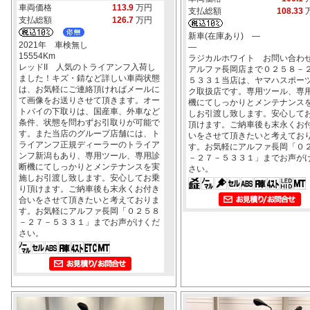
車両価格
113.9
万円
支払総額
108.33
支払総額
126.7
万円
新車(在庫あり) ―
2021年 車検無し
―
15554Km
ラジカルホワイト お問い合わ
レッドII 人気のトライアンフ入荷し
アルファ長岡店まで０２５８－
ました！キズ・錆など詳しい車両状態
５３３１当店は、ヤマハスポー
は、お気軽にご連絡頂ければメールに
ク取扱店です。専用ツール、専
て画像をお送りさせて頂きます。オー
機にてしっかりとメンテナンス
トバイの下取りは、国産車、外車など
しお引渡し致します。安心して
条件、状態を問わずお引取りが可能で
頂けます。ご納車後も末永くお
す。また当店のグループ店舗には、ト
いをさせて頂きたいと考えてお
ライアンフ正規ディーラーのトライア
す。お気軽にアルファ長岡「０
ンフ新潟もあり、専用ツール、専用診
－２７－５３３１」までお声が
断機にてしっかりとメンテナンスを実
さい。
施しお引渡し致します。安心してお乗
り頂けます。ご納車後も末永くお付き
合いをさせて頂きたいと考えておりま
す。お気軽にアルファ長岡「０２５８
－２７－５３３１」までお声がけくだ
さい。