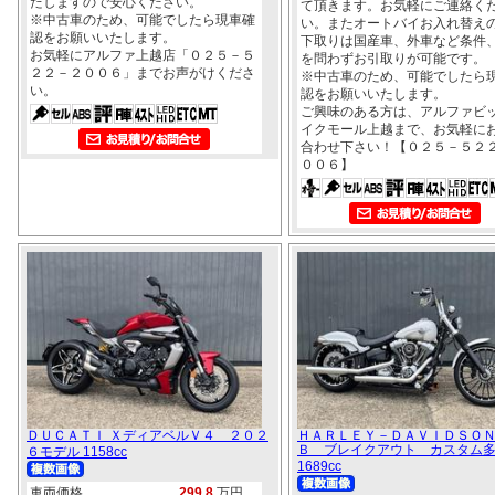
たしますので安心ください。
て頂きます。お気軽にご連絡く
※中古車のため、可能でしたら現車確
い。またオートバイお入れ替え
認をお願いいたします。
下取りは国産車、外車など条件
お気軽にアルファ上越店「０２５－５
を問わずお引取りが可能です。
２２－２００６」までお声がけくださ
※中古車のため、可能でしたら
い。
認をお願いいたします。
ご興味のある方は、アルファビ
イクモール上越まで、お気軽に
合わせ下さい！【０２５－５２
００６】
ＤＵＣＡＴＩ ＸディアベルＶ４ ２０２
ＨＡＲＬＥＹ－ＤＡＶＩＤＳＯＮ
Ｂ ブレイクアウト カスタム
６モデル 1158cc
1689cc
車両価格
299.8
万円