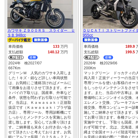
カワサキ Ｚ９００ＲＳ スライダー Ｕ
ＤＵＣＡＴＩ ストリートファイ
ＳＢ 948cc
955cc
車両価格
133
万円
車両価格
189.9
支払総額
140.12
万円
支払総額
199.5
2024年 検2027/07
2026年 検2029/06
667Km
200Km
グリーンＭ 人気のカワサキ入荷しま
マットグリーン ドゥカティの
した！キズ・錆など詳しい車両状態
両入荷！正規ディーラーの当店
は、お気軽にご連絡頂ければメールに
専用ツールを使いお客様のオー
て画像をお送りさせて頂きます。オー
をしっかりメンテナンスをさせ
トバイの下取りは、国産車、外車など
ます。また、当店の中古車は、
条件、状態を問わずお引取りが可能で
整備時にエンジンオイル交換、
す。当店は、Ｋａｗａｓａｋｉ正規取
エレメント交換、ブレーキフル
扱店です（Ｋａｗａｓａｋｉプラザ協
後交換、専用コンピューター診
力店）。専用ツール、専用診断機にて
施してご納車させて頂きます。
しっかりとメンテナンスを実施しお引
てお乗り頂けます。各種クレジ
渡し致します。安心してお乗り頂けま
実施中ですし、下取りも国産、
す。ご納車後も末永くお付き合いをさ
わず可能です。北は、北海道、
せて頂きたいと考えております。お気
縄まで全国オートバイ陸送可能
軽にアルファ長岡「０２５８－２７－
お見積り依頼の際にご用命くだ