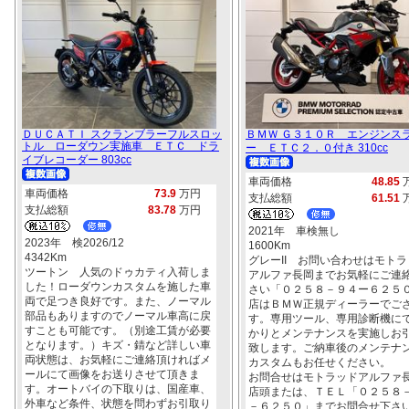
ＤＵＣＡＴＩ スクランブラーフルスロッ
ＢＭＷ Ｇ３１０Ｒ エンジンス
トル ローダウン実施車 ＥＴＣ ドラ
ー ＥＴＣ２．０付き 310cc
イブレコーダー 803cc
車両価格
48.85
車両価格
73.9
万円
支払総額
61.51
支払総額
83.78
万円
2021年 車検無し
2023年 検2026/12
1600Km
4342Km
グレーII お問い合わせはモトラ
ツートン 人気のドゥカティ入荷しま
アルファ長岡までお気軽にご連
した！ローダウンカスタムを施した車
さい「０２５８－９４ー６２５
両で足つき良好です。また、ノーマル
店はＢＭＷ正規ディーラーでご
部品もありますのでノーマル車高に戻
す。専用ツール、専用診断機に
すことも可能です。（別途工賃が必要
かりとメンテナンスを実施しお
となります。）キズ・錆など詳しい車
致します。ご納車後のメンテナ
両状態は、お気軽にご連絡頂ければメ
カスタムもお任せください。
ールにて画像をお送りさせて頂きま
お問合せはモトラッドアルファ
す。オートバイの下取りは、国産車、
店頭または、ＴＥＬ「０２５８
外車など条件、状態を問わずお引取り
－６２５０」までお問合せ下さ