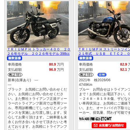
ＴＲＩＵＭＰＨ トラッカー４００ ２０
ＴＲＩＵＭＰＨ ストリートツイ
２６年モデル ２０２６年モデル 398cc
２１年式 ＵＳＢ ＥＴＣ２．０ 9
車両価格
80.9
万円
車両価格
82.9
支払総額
96.9
万円
支払総額
92.1
新車(在庫あり) ―
2021年 検2028/06
―
4749Km
ブラック お気軽にお問い合わせくだ
ブルー お問合せはトライアン
さい。お気軽にお問い合わせくださ
まで！お気軽にお電話下さい。
い。また弊社トライアンフ正規ディー
－２４８－８１９８傷、ザビな
ラーのトライアンフ新潟では専用ツー
い車両状況は、お気軽にご連絡
ル、専用診断機にてしっかりとメンテ
い。また、オートバイの下取り
ナンスを実施しお引渡し致します。安
ーカー、排気量、問わず可能で
心してお乗り頂けます。ご納車後も末
永くお付き合いをさせて頂きたいと考
えております。お気軽にトライアンフ