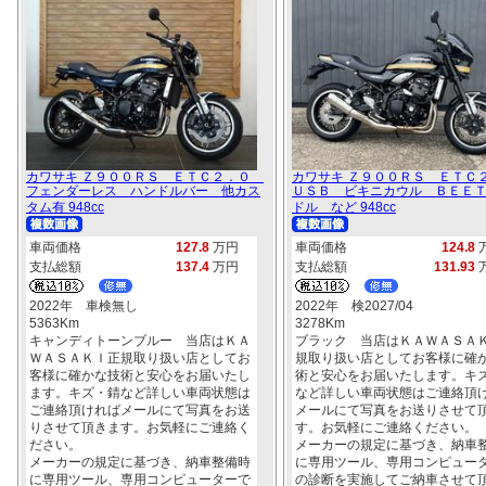
カワサキ Ｚ９００ＲＳ ＥＴＣ２．０
カワサキ Ｚ９００ＲＳ ＥＴ
フェンダーレス ハンドルバー 他カス
ＵＳＢ ビキニカウル ＢＥＥ
タム有 948cc
ドル など 948cc
車両価格
127.8
万円
車両価格
124.8
支払総額
137.4
万円
支払総額
131.93
2022年 車検無し
2022年 検2027/04
5363Km
3278Km
キャンディトーンブルー 当店はＫＡ
ブラック 当店はＫＡＷＡＳＡ
ＷＡＳＡＫＩ正規取り扱い店としてお
規取り扱い店としてお客様に確
客様に確かな技術と安心をお届いたし
術と安心をお届いたします。キ
ます。キズ・錆など詳しい車両状態は
など詳しい車両状態はご連絡頂
ご連絡頂ければメールにて写真をお送
メールにて写真をお送りさせて
りさせて頂きます。お気軽にご連絡く
す。お気軽にご連絡ください。
ださい。
メーカーの規定に基づき、納車
メーカーの規定に基づき、納車整備時
に専用ツール、専用コンピュー
に専用ツール、専用コンピューターで
の診断を実施してご納車させて