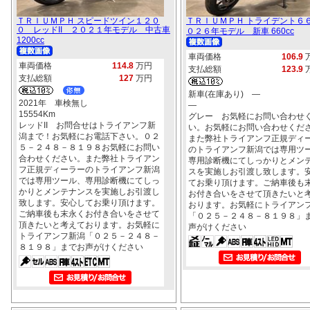
ＴＲＩＵＭＰＨ スピードツイン１２０
ＴＲＩＵＭＰＨ トライデント６
０ レッドII ２０２１年モデル 中古車
０２６年モデル 新車 660cc
1200cc
車両価格
106.9
車両価格
114.8
万円
支払総額
123.9
支払総額
127
万円
新車(在庫あり) ―
2021年 車検無し
―
15554Km
グレー お気軽にお問い合わせ
レッドII お問合せはトライアンフ新
い。お気軽にお問い合わせくだ
潟まで！お気軽にお電話下さい。０２
また弊社トライアンフ正規ディ
５－２４８－８１９８お気軽にお問い
のトライアンフ新潟では専用ツ
合わせください。また弊社トライアン
専用診断機にてしっかりとメン
フ正規ディーラーのトライアンフ新潟
スを実施しお引渡し致します。
では専用ツール、専用診断機にてしっ
てお乗り頂けます。ご納車後も
かりとメンテナンスを実施しお引渡し
お付き合いをさせて頂きたいと
致します。安心してお乗り頂けます。
おります。お気軽にトライアン
ご納車後も末永くお付き合いをさせて
「０２５－２４８－８１９８」
頂きたいと考えております。お気軽に
声がけください
トライアンフ新潟「０２５－２４８－
８１９８」までお声がけください