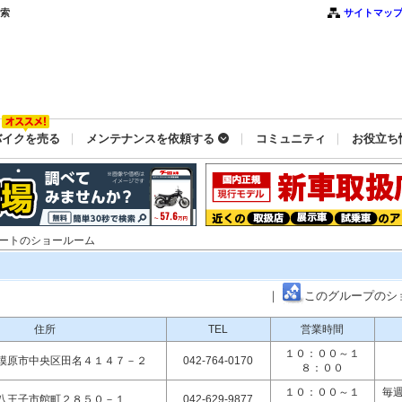
検索
サイトマッ
バイクを売る
メンテナンスを依頼する
コミュニティ
お役立ち
オートのショールーム
｜
このグループのシ
住所
TEL
営業時間
１０：００～１
模原市中央区田名４１４７－２
042-764-0170
８：００
１０：００～１
毎週
八王子市館町２８５０－１
042-629-9877