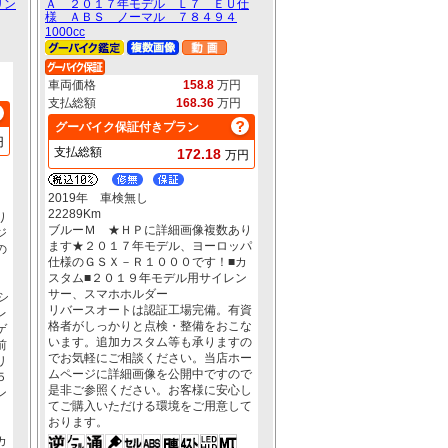
リン
Ａ ２０１７年モデル Ｌ７ ＥＵ仕
様 ＡＢＳ ノーマル ７８４９４
1000cc
車両価格
158.8
万円
支払総額
168.36
万円
グーバイク保証付きプラン
円
支払総額
172.18
万円
2019年 車検無し
22289Km
り
ブルーＭ ★ＨＰに詳細画像複数あり
ジ
ます★２０１７年モデル、ヨーロッパ
の
仕様のＧＳＸ－Ｒ１０００です！■カ
スタム■２０１９年モデル用サイレン
サー、スマホホルダー
シ
リバースオートは認証工場完備。有資
レ
格者がしっかりと点検・整備をおこな
ゲ
います。追加カスタム等も承りますの
前
でお気軽にご相談ください。当店ホー
リ
ムページに詳細画像を公開中ですので
５
是非ご参照ください。お客様に安心し
ン
てご購入いただける環境をご用意して
おります。
、
カ