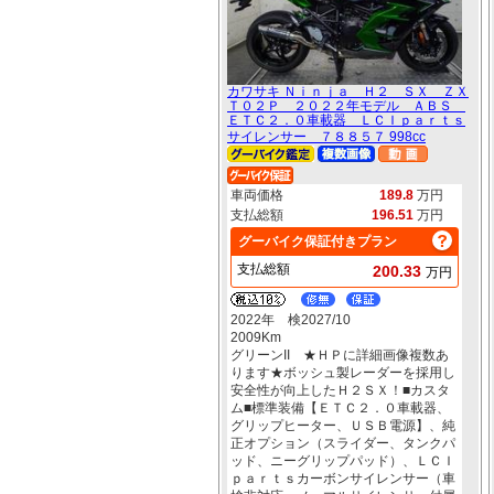
カワサキ Ｎｉｎｊａ Ｈ２ ＳＸ ＺＸ
Ｔ０２Ｐ ２０２２年モデル ＡＢＳ
ＥＴＣ２．０車載器 ＬＣＩｐａｒｔｓ
サイレンサー ７８８５７ 998cc
車両価格
189.8
万円
支払総額
196.51
万円
グーバイク保証付きプラン
支払総額
200.33
万円
2022年 検2027/10
2009Km
グリーンII ★ＨＰに詳細画像複数あ
ります★ボッシュ製レーダーを採用し
安全性が向上したＨ２ＳＸ！■カスタ
ム■標準装備【ＥＴＣ２．０車載器、
グリップヒーター、ＵＳＢ電源】、純
正オプション（スライダー、タンクパ
ッド、ニーグリップパッド）、ＬＣＩ
ｐａｒｔｓカーボンサイレンサー（車