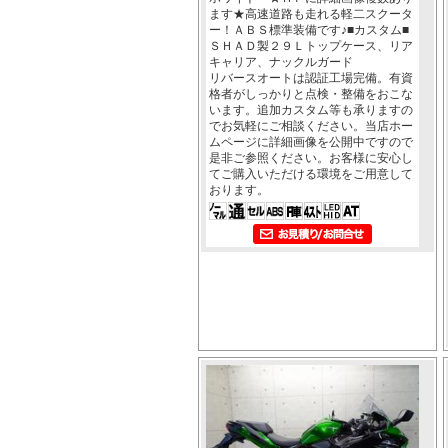
ます★高速道路も走れる軽二スクータ
ー！ＡＢＳ標準装備です♪■カスタム■
ＳＨＡＤ製２９Ｌトップケース、リア
キャリア、ナックルガード
リバースオートは認証工場完備。有資
格者がしっかりと点検・整備をおこな
います。追加カスタム等も承りますの
でお気軽にご相談ください。当店ホー
ムページに詳細画像を公開中ですので
是非ご参照ください。お客様に安心し
てご購入いただける環境をご用意して
おります。