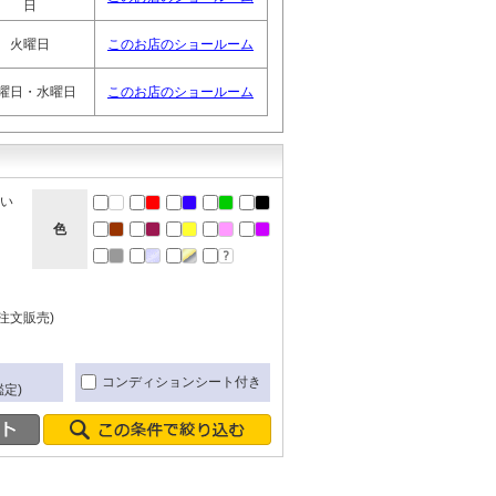
日
火曜日
このお店のショールーム
曜日・水曜日
このお店のショールーム
ない
色
注文販売)
き
コンディションシート付き
定)