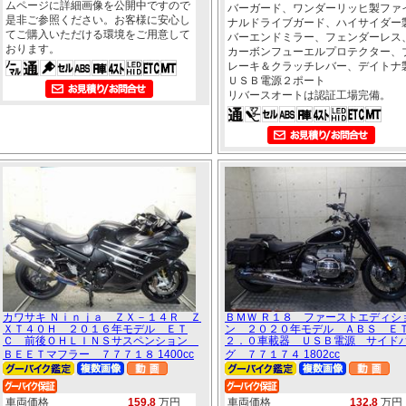
ムページに詳細画像を公開中ですので
バーガード、ワンダーリッヒ製ファ
是非ご参照ください。お客様に安心し
ナルドライブガード、ハイサイダー
てご購入いただける環境をご用意して
バーエンドミラー、フェンダーレス
おります。
カーボンフューエルプロテクター、
レーキ＆クラッチレバー、デイトナ
ＵＳＢ電源２ポート
リバースオートは認証工場完備。
カワサキ Ｎｉｎｊａ ＺＸ－１４Ｒ Ｚ
ＢＭＷ Ｒ１８ ファーストエディシ
ＸＴ４０Ｈ ２０１６年モデル ＥＴ
ン ２０２０年モデル ＡＢＳ Ｅ
Ｃ 前後ＯＨＬＩＮＳサスペンション
２．０車載器 ＵＳＢ電源 サイド
ＢＥＥＴマフラー ７７７１８ 1400cc
グ ７７１７４ 1802cc
車両価格
159.8
万円
車両価格
132.8
万円