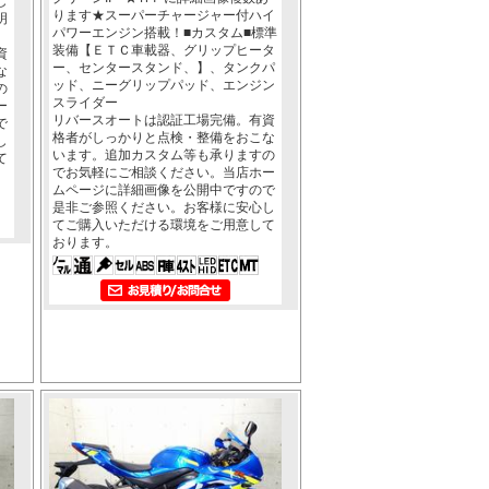
し
ります★スーパーチャージャー付ハイ
明
パワーエンジン搭載！■カスタム■標準
装備【ＥＴＣ車載器、グリップヒータ
資
ー、センタースタンド、】、タンクパ
な
ッド、ニーグリップパッド、エンジン
の
スライダー
ー
リバースオートは認証工場完備。有資
で
格者がしっかりと点検・整備をおこな
し
います。追加カスタム等も承りますの
て
でお気軽にご相談ください。当店ホー
ムページに詳細画像を公開中ですので
是非ご参照ください。お客様に安心し
てご購入いただける環境をご用意して
おります。