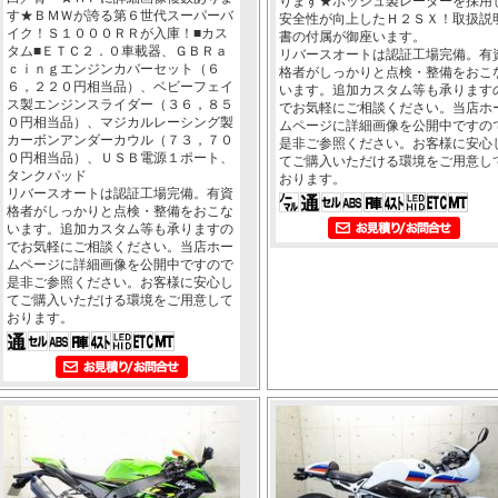
ります★ボッシュ製レーダーを採用
す★ＢＭＷが誇る第６世代スーパーバ
安全性が向上したＨ２ＳＸ！取扱説
イク！Ｓ１０００ＲＲが入庫！■カス
書の付属が御座います。
タム■ＥＴＣ２．０車載器、ＧＢＲａ
リバースオートは認証工場完備。有
ｃｉｎｇエンジンカバーセット（６
格者がしっかりと点検・整備をおこ
６，２２０円相当品）、ベビーフェイ
います。追加カスタム等も承ります
ス製エンジンスライダー（３６，８５
でお気軽にご相談ください。当店ホ
０円相当品）、マジカルレーシング製
ムページに詳細画像を公開中ですの
カーボンアンダーカウル（７３，７０
是非ご参照ください。お客様に安心
０円相当品）、ＵＳＢ電源１ポート、
てご購入いただける環境をご用意し
タンクパッド
おります。
リバースオートは認証工場完備。有資
格者がしっかりと点検・整備をおこな
います。追加カスタム等も承りますの
でお気軽にご相談ください。当店ホー
ムページに詳細画像を公開中ですので
是非ご参照ください。お客様に安心し
てご購入いただける環境をご用意して
おります。