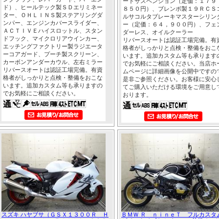
ートサスペンション（定価：１７９
ド）、ヒールテック製ＳＤエリミネー
８５０円）、ブレンボ製１９ＲＣＳ
ター、ＯＨＬＩＮＳ製ステアリングダ
ルサコルタブレーキマスターシリン
ンパー、エンジンカバースライダー、
ー（定価：６４，９００円）、フェ
ＡＣＴＩＶＥハイスロットル、スタン
ダーレス、オイルクーラー
ドフック、マイクロリアウインカー、
リバースオートは認証工場完備。有
エッチングファクトリー製ラジエータ
格者がしっかりと点検・整備をおこ
ーコアガード、プーチ製スクリーン、
います。追加カスタム等も承ります
カーボンアンダーカウル、左右ミラー
でお気軽にご相談ください。当店ホ
リバースオートは認証工場完備。有資
ムページに詳細画像を公開中ですの
格者がしっかりと点検・整備をおこな
是非ご参照ください。お客様に安心
います。追加カスタム等も承りますの
てご購入いただける環境をご用意し
でお気軽にご相談ください。
おります。
スズキ ハヤブサ（ＧＳＸ１３００Ｒ Ｈ
ＢＭＷ Ｒ ｎｉｎｅＴ フルカス