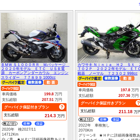
ＢＭＷ Ｓ１０００ＲＲ Ｍパッケージ
カワサキ Ｎｉｎｊａ Ｈ２ ＳＸ 
２０２０年モデル ＥＴＣ ＵＳＢ電
Ｔ０２Ｐ ２０２２年モデル ＥＴ
源 カーボンアンダーカウル エンジン
載器 ノーマル ７２３０２ 998cc
スライダー ７７８９９ 1000cc
車両価格
197.8
万円
車両価格
199.8
万円
支払総額
207.36
万円
支払総額
207.51
万円
グーバイク保証付きプラン
グーバイク保証付きプラン
支払総額
211.18
万
支払総額
214.3
万円
2022年 車検無し
2020年 検2027/11
2070Km
14712Km
グリーンII ★ＨＰに詳細画像複数
白／青 ★ＨＰに詳細画像複数ありま