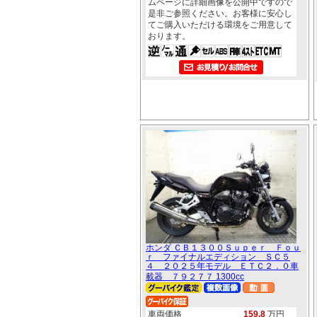
ムページに詳細画像を公開中ですので
是非ご参照ください。お客様に安心し
てご購入いただける環境をご用意して
おります。
ホンダ ＣＢ１３００Ｓｕｐｅｒ Ｆｏｕ
ｒ ファイナルエディション ＳＣ５
４ ２０２５年モデル ＥＴＣ２．０車
載器 ７９２７７ 1300cc
車両価格
159.8
万円