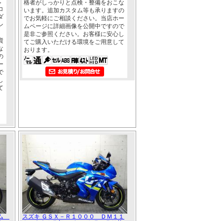
，
格者がしっかりと点検・整備をおこな
コ
います。追加カスタム等も承りますの
ダ
でお気軽にご相談ください。当店ホー
ン
ムページに詳細画像を公開中ですので
是非ご参照ください。お客様に安心し
資
てご購入いただける環境をご用意して
な
おります。
の
ー
で
し
て
タム
スズキ ＧＳＸ－Ｒ１０００ ＤＭ１１