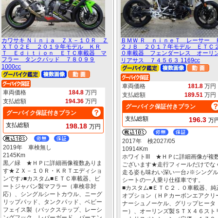
カワサキ Ｎｉｎｊａ ＺＸ－１０Ｒ Ｚ
ＢＭＷ Ｒ ｎｉｎｅＴ レーサー 
ＸＴ０２Ｅ ２０１９年モデル ＫＲ
２ＪＢ ２０１７年モデル ＥＴＣ
Ｔ Ｅｄｉｔｉｏｎ ＥＴＣ車載器 マ
０車載器 フェンダーレス オーリ
フラー タンクパッド ７８０９９
リアサス ７４５６３ 1169cc
1000cc
車両価格
181.8
万円
車両価格
184.8
万円
支払総額
189.51
万円
支払総額
194.36
万円
グーバイク保証付きプラン
グーバイク保証付きプラン
支払総額
196.3
万
支払総額
198.18
万円
2017年 検2027/05
2019年 車検無し
10914Km
2145Km
ホワイトIII ★ＨＰに詳細画像が複
黒／緑 ★ＨＰに詳細画像複数ありま
ございます★走行フィールだけでな
す★ＺＸ－１０Ｒ・ＫＲＴエディショ
走る姿も味わい深い一台♪※シング
ンです♪■カスタム■ＥＴＣ車載器、ビ
シートの一人乗り仕様車です。
ートジャパン製マフラー（車検非対
■カスタム■ＥＴＣ２．０車載器、純
応）、シングルシートカウル、ニーグ
オプション（ＨＰカーボンエアクリ
リップパッド、タンクパッド、ベビー
ナーシュノーケル、グリップヒータ
フェイス製（バックステップ、レーシ
ー）、オーリンズ製ＳＴＸ４６スト
ングフック、レバーガード、バーエン