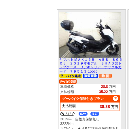
ヤマハ ＮＭＡＸ１５５ ＡＢＳ ＳＧ５
０Ｊ ２０１９年モデル ＳＨＡＤ製ト
ップケース リアキャリア ナックルガ
ード ７９５１３ 155cc
車両価格
28.8
万円
支払総額
35.22
万円
グーバイク保証付きプラン
支払総額
38.38
万円
2019年 自賠責保険無し
3222Km
ホワイト ★ＨＰに詳細画像複数あり