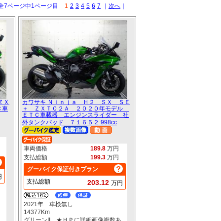
全7ページ中1ページ目
1
2
3
4
5
6
7
｜
次へ
｜
ＺＸ
カワサキ Ｎｉｎｊａ Ｈ２ ＳＸ ＳＥ
Ｃ車
＋ ＺＸＴ０２Ａ ２０２０年モデル
ＥＴＣ車載器 エンジンスライダー 社
外タンクパッド ７１６５２ 998cc
車両価格
189.8
万円
支払総額
199.3
万円
グーバイク保証付きプラン
円
支払総額
203.12
万円
2021年 車検無し
14377Km
あ
グリーンII ★ＨＰに詳細画像複数あ