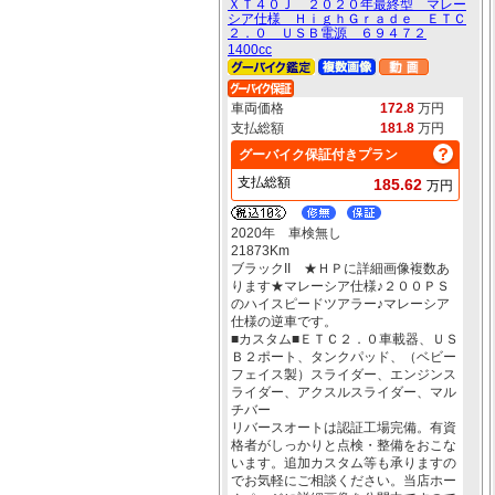
ＸＴ４０Ｊ ２０２０年最終型 マレー
シア仕様 ＨｉｇｈＧｒａｄｅ ＥＴＣ
２．０ ＵＳＢ電源 ６９４７２
1400cc
車両価格
172.8
万円
支払総額
181.8
万円
グーバイク保証付きプラン
支払総額
185.62
万円
2020年 車検無し
21873Km
ブラックII ★ＨＰに詳細画像複数あ
ります★マレーシア仕様♪２００ＰＳ
のハイスピードツアラー♪マレーシア
仕様の逆車です。
■カスタム■ＥＴＣ２．０車載器、ＵＳ
Ｂ２ポート、タンクパッド、（ベビー
フェイス製）スライダー、エンジンス
ライダー、アクスルスライダー、マル
チバー
リバースオートは認証工場完備。有資
格者がしっかりと点検・整備をおこな
います。追加カスタム等も承りますの
でお気軽にご相談ください。当店ホー