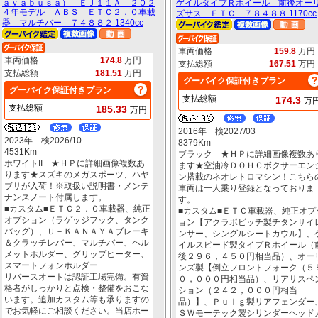
ａｙａｂｕｓａ） ＥＪ１１Ａ ２０２
ゲイルタイプＲホイール 前後オー
４年モデル ＡＢＳ ＥＴＣ２．０車載
ズサス ＥＴＣ ７８４８８ 1170cc
器 マルチバー ７４８８２ 1340cc
車両価格
159.8
万円
車両価格
174.8
万円
支払総額
167.51
万円
支払総額
181.51
万円
グーバイク保証付きプラン
グーバイク保証付きプラン
支払総額
174.3
万
支払総額
185.33
万円
2016年 検2027/03
2023年 検2026/10
8379Km
4531Km
ブラック ★ＨＰに詳細画像複数あ
ホワイトII ★ＨＰに詳細画像複数あ
ます★空油冷ＤＯＨＣボクサーエン
ります★スズキのメガスポーツ、ハヤ
ン搭載のネオレトロマシン！こちら
ブサが入荷！※取扱い説明書・メンテ
車両は一人乗り登録となっておりま
ナンスノート付属します。
す。
■カスタム■ＥＴＣ２．０車載器、純正
■カスタム■ＥＴＣ車載器、純正オプ
オプション（ラゲッジフック、タンク
ョン【アクラポビッチ製チタンサイ
バッグ）、Ｕ－ＫＡＮＡＹＡブレーキ
ンサー、シングルシートカウル】、
＆クラッチレバー、マルチバー、ヘル
イルスピード製タイプＲホイール（
メットホルダー、グリップヒーター、
後２９６，４５０円相当品）、オー
スマートフォンホルダー
ンズ製【倒立フロントフォーク（５
リバースオートは認証工場完備。有資
０，０００円相当品）、リアサスペ
格者がしっかりと点検・整備をおこな
ション（２４２，０００円相当
います。追加カスタム等も承りますの
品）】、Ｐｕｉｇ製リアフェンダー
でお気軽にご相談ください。当店ホー
ＳＷモーテック製シリンダーヘッド