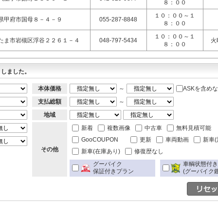
８：００
１０：００～１
県甲府市国母８－４－９
055-287-8848
８：００
１０：００～１
たま市岩槻区浮谷２２６１－４
048-797-5434
火
８：００
トしました。
本体価格
～
ASKを含め
支払総額
～
地域
新着
複数画像
中古車
無料見積可能
GooCOUPON
更新
車両動画
新車(
その他
新車(在庫あり)
修復歴なし
グーバイク
車輌状態付
保証付きプラン
(グーバイク鑑