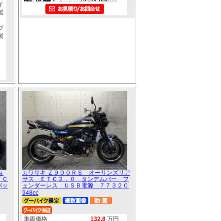
イ
製
、
ブ
製
ョ
カワサキ Ｚ９００ＲＳ オーリンズリア
ＴＣ
サス ＥＴＣ２．０ タンデムバー フ
バッ
ェンダーレス ＵＳＢ電源 ７７３２０
948cc
車両価格
132.8
万円