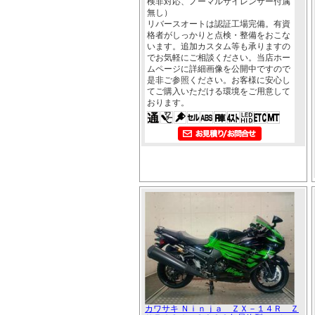
検非対応、ノーマルサイレンサー付属
無し）
リバースオートは認証工場完備。有資
格者がしっかりと点検・整備をおこな
います。追加カスタム等も承りますの
でお気軽にご相談ください。当店ホー
ムページに詳細画像を公開中ですので
是非ご参照ください。お客様に安心し
てご購入いただける環境をご用意して
おります。
カワサキ Ｎｉｎｊａ ＺＸ－１４Ｒ Ｚ