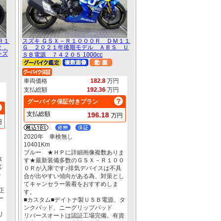
Ｒ１
スズキ ＧＳＸ－Ｒ１０００Ｒ ＤＭ１１
２．
Ｇ ２０２１年後期モデル ＡＢＳ Ｕ
ンズ
ＳＢ電源 ７４２０５ 1000cc
車両価格
182.8
万円
支払総額
192.36
万円
グーバイク保証付きプラン
支払総額
196.18
万円
円
2020年 車検無し
10401Km
ブルー ★ＨＰに詳細画像複数ありま
数
す★最新装備多数のＧＳＸ－Ｒ１００
く
０Ｒが入庫です♪排気デバイスは不具
ル
合が出やすい傾向がある為、対策とし
てキャンセラー装着をおすすめしま
正
す。
ー
■カスタム■デイトナ製ＵＳＢ電源、タ
ンクパッド、ニーグリップパッド
リ
リバースオートは認証工場完備。有資