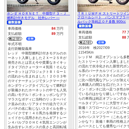
ホンダ ＨＯＲＮＥＴ 中期型Ｆ３－Ｊ
ＴＲＩＵＭＰＨ ストリートツイ
クロールシート バンスマフラ
燃料計付きモデル 社外レバー ―
ルバック等純正ＯＰ多数 900cc
車両価格
84
万円
車両価格
77
支払総額
89
万円
支払総額
88
年式不明
2016年 検2027/09
走行距離疑義車
11545Km
レッド 中期型燃料計付きモデルのホ
レッドＭ 純正オプションも多
ーネット入庫しましたＺＸー２５Ｒが
たストリートツイン入庫しまし
発売されとは言え今や貴重なネイキッ
の流れで水冷化された新世代ボ
ドタイプのクォーター４気筒！そんな
ル系のバーチカルツインエンジ
ホーネットはプロジェクトＢＩＧー１
ラディショナルスタイルのボン
の流れから生まれました！２００３年
に比べ現代風なアレンジが加え
のマイナーチェンジでタンクマークが
入車購入の間口を広げたストリ
ホンダウィングタイプになって燃料計
イン！ボンネに比べ足つき性が
が装備されたホーネットの中でも人気
ているのはかなり嬉しいですね
の高いモデル！ボンキュッボンなグラ
らの車両は純正オプションのタ
マラスなボディに当時のリッターバイ
ールタイプシートに大型サドル
ク並みの太いリアタイヤの迫力でスズ
装備！スワローハンドルにバー
メバチの名に恥じないスタイルを持っ
ミラー！エンジンガードにビキ
たバイクです！４０馬力を発揮するジ
ルやバンスマフラー（これもオ
ェイドから流用されたカムギアトレー
ンかな？）装備！車両の性格上
ン４バルブＤＯＨＣ４気筒エンジンが
ムベースとしても優秀なバイク
生み出すレスポンスの良さと高回転域