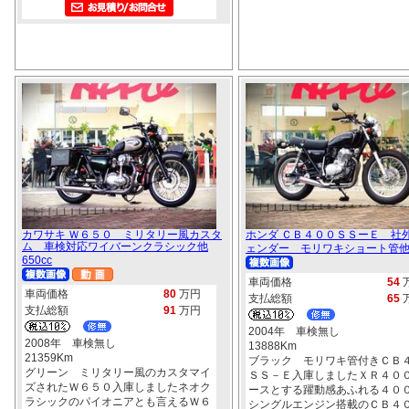
カワサキ Ｗ６５０ ミリタリー風カスタ
ホンダ ＣＢ４００ＳＳーＥ 社
ム 車検対応ワイバーンクラシック他
ェンダー モリワキショート管他 4
650cc
車両価格
54
車両価格
80
万円
支払総額
65
支払総額
91
万円
2004年 車検無し
2008年 車検無し
13888Km
21359Km
ブラック モリワキ管付きＣＢ
グリーン ミリタリー風のカスタマイ
ＳＳ－Ｅ入庫しましたＸＲ４０
ズされたＷ６５０入庫しましたネオク
ースとする躍動感あふれる４０
ラシックのパイオニアとも言えるＷ６
シングルエンジン搭載のＣＢ４