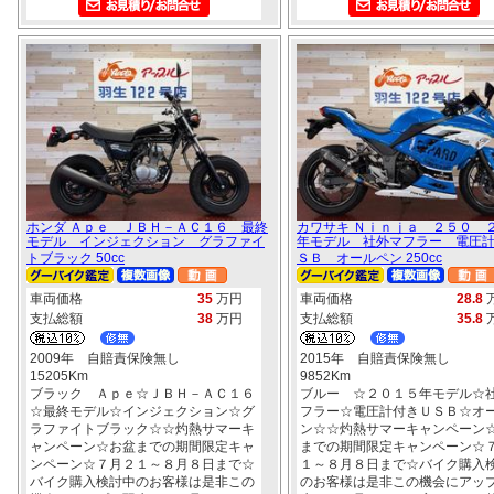
ホンダ Ａｐｅ ＪＢＨ－ＡＣ１６ 最終
カワサキ Ｎｉｎｊａ ２５０ 
モデル インジェクション グラファイ
年モデル 社外マフラー 電圧
トブラック 50cc
ＳＢ オールペン 250cc
車両価格
35
万円
車両価格
28.8
支払総額
38
万円
支払総額
35.8
2009年 自賠責保険無し
2015年 自賠責保険無し
15205Km
9852Km
ブラック Ａｐｅ☆ＪＢＨ－ＡＣ１６
ブルー ☆２０１５年モデル☆
☆最終モデル☆インジェクション☆グ
フラー☆電圧計付きＵＳＢ☆オ
ラファイトブラック☆☆灼熱サマーキ
ン☆☆灼熱サマーキャンペーン
ャンペーン☆お盆までの期間限定キャ
までの期間限定キャンペーン☆
ンペーン☆７月２１～８月８日まで☆
１～８月８日まで☆バイク購入
バイク購入検討中のお客様は是非この
のお客様は是非この機会にアッ