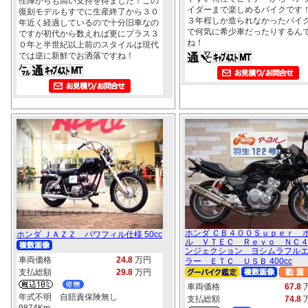
性陣からも高い支持を得ました！この
イダーまで楽しめるバイクです
復刻モデルもすでに生産終了から３０
３年程しか造られなかったバイ
年近く経過しているので十分旧車なの
で何気に希少車だったりするん
ですが初代から数えれば更にプラス３
ね！
０年と半世紀以上前のスタイルは現代
では逆に新鮮でお洒落ですね！
ホンダ ＣＢ４００Ｓｕｐｅｒ 
ホンダ ＪＡＺＺ パワフィル仕様 50cc
ル ＶＴＥＣ Ｒｅｖｏ ＮＣ
ンジェクション ヨシムラフル
車両価格
24.8
万円
ラー ＥＴＣ ＵＳＢ 400cc
支払総額
29.8
万円
車両価格
67.8
年式不明 自賠責保険無し
支払総額
74.8
9874Km