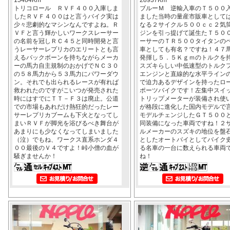
トリコロール ＲＶＦ４００入庫しま
ブルーＭ 逆輸入車のＴ５００
したＲＶＦ４００はと言うバイク実は
ました当時の量産市販車として
少々悲劇的なマシンなんですよね。Ｒ
なる２サイクル５００ｃｃ２気
ＶＦと言う輝かしいワークスレーサー
ジンを引っ提げて誕生たＴ５０
の名前を冠しＲＣ４５と同時開発と言
ーサーのＴＲ５００タイタンの
うレーサーレプリカのエリートとも言
車としても有名？ですね！４７
えるバックボーンを持ちながらメーカ
発揮し５．５Ｋｇｍのトルクを
ーの馬力自主規制のおかげでＮＣ３０
スズキらしい中低速型のトルク
の５８馬力から５３馬力にパワーダウ
エンジンと直線的な水平ライン
ン。それでも出られるレースが有れば
で迫力あるデザインを持ったロ
救われたのですがこいつが発売された
ポーツバイクです！左集中スイ
時にはすでにＴＴ－Ｆ３は廃止。公道
トリップメーターが装備され使
での市場もあれだけ熱狂的だったレー
が格段に進化した国内モデルで
サーレプリカブームも下火となってし
モデルチェンジしたＧＴ５００
まいＲＶＦが脚光を浴びるべき舞台が
同装備になった車両ですね！２
あまりにも少なくなってしまいました
ルメーカーのスズキの地位を盤
（泣）でもね、ワークス直系ホンダ４
としたオートバイとしてバイク
００最後のＶ４ですよ！峠小僧の血が
る名車の一台に数えられる車両
騒ぎませんか！
ね！