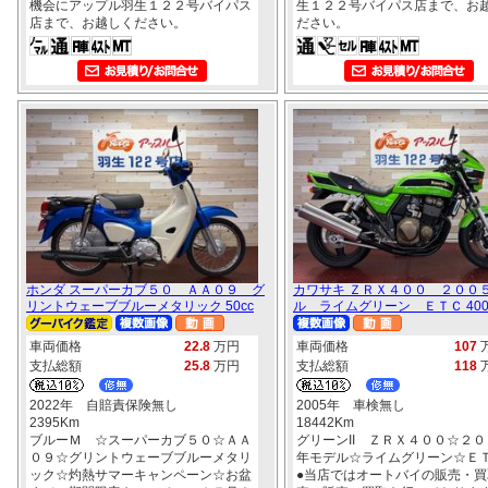
機会にアップル羽生１２２号バイパス
生１２２号バイパス店まで、お
店まで、お越しください。
ださい。
ホンダ スーパーカブ５０ ＡＡ０９ グ
カワサキ ＺＲＸ４００ ２００
リントウェーブブルーメタリック 50cc
ル ライムグリーン ＥＴＣ 400
車両価格
22.8
万円
車両価格
107
支払総額
25.8
万円
支払総額
118
2022年 自賠責保険無し
2005年 車検無し
2395Km
18442Km
ブルーＭ ☆スーパーカブ５０☆ＡＡ
グリーンII ＺＲＸ４００☆２０
０９☆グリントウェーブブルーメタリ
年モデル☆ライムグリーン☆Ｅ
ック☆灼熱サマーキャンペーン☆お盆
●当店ではオートバイの販売・買