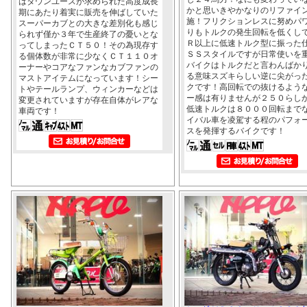
はタウンユースが求められた高度成長
かと思いきやかなりのリファイ
期にあたり着実に販売を伸ばしていた
施！フリクションレスに努めパ
スーパーカブとの大きな差別化も感じ
りもトルクの発生回転を低くし
られず僅か３年で生産終了の憂いとな
Ｒ以上に低速トルク型に振った
ってしまったＣＴ５０！その為現存す
ＳＳスタイルですが日常使いを
る個体数が非常に少なくＣＴ１１０オ
バイクはトルクだと言わんばか
ーナーやコアなファンなカブファンの
る意味スズキらしい逆に尖がっ
マストアイテムになっています！シー
クです！高回転での抜けるよう
トやテールランプ、ウィンカーなどは
ー感は有りませんが２５０らし
変更されていますが存在自体がレアな
低速トルクは８０００回転まで
車両です！
イバル車を凌駕する程のパフォ
スを発揮するバイクです！