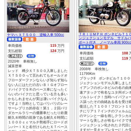
ＴＲＩＵＭＰＨ ボンネビルＴ１
ヤマハ ＸＴ５００ 逆輸入車 500cc
ンジェクションモデル サドル
ポート付き ノーマル車両 900c
車両価格
115
万円
支払総額
124
万円
車両価格
108
支払総額
119
2020年 車検無し
減算歴車
2008年 車検無し
レッド 稀少ＸＴ５００入庫しました
11799Km
ＸＴ５００って言われてもオールドオ
ブラックII ボンネビルＴ１００
フローダーファンならいざ知らず知ら
ジェクションモデル入庫しまし
ない人にはただの古いＢＩＧオフロー
イアンフのボンネビルの名の由
ドバイクでＳＲのベース車になったく
速アタックで有名なユタ州ボン
らいのバイクだと思っている方も多い
ソルトレイク！当時ハイパフォ
かもしれませんが実は凄いバイクなん
ス謳ったその由緒ある名を受け
ですよ！当時としてはバリバリのレー
復活したＴ１００！フロント１
サーレプリカ的存在！第１，２回パリ
チにリア１７インチのフォルム
ダカールラリーの優勝車だったり鈴鹿
のマシンと一線を画しクラシカ
耐久８時間の前身である耐久６時間に
マートな美しさが有るバイクで
１０００ｃｃマルチ勢相手にロードボ
ンジェクション化された２代目
ンバーＩＸと名付けられたＸＴベース
ますが一見キャブレターにしか