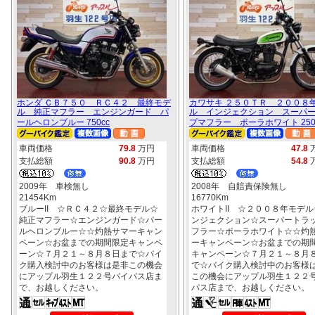
ホンダ ＣＢ７５０ ＲＣ４２ 最終モデ
カワサキ ２５０ＴＲ ２００８
ル 純正マフラー エンジンガード パ
ル インジェクション スーパ
ールヘロンブルー 750cc
プマフラー ポーラホワイト 250
車両価格
79.8
万円
車両価格
47.8
支払総額
90.8
万円
支払総額
54.8
2009年 車検無し
2008年 自賠責保険無し
21454Km
16770Km
ブルーII ☆ＲＣ４２☆最終モデル☆
ホワイトII ☆２００８年モデル
純正マフラー☆エンジンガード☆パー
ンジェクション☆スーパートラ
ルヘロンブルー☆☆灼熱サマーキャン
フラー☆ポーラホワイト☆☆灼
ペーン☆お盆までの期間限定キャンペ
ーキャンペーン☆お盆までの期
ーン☆７月２１～８月８日まで☆バイ
キャンペーン☆７月２１～８月
ク購入検討中のお客様は是非この機会
で☆バイク購入検討中のお客様
にアップル羽生１２２号バイパス店ま
この機会にアップル羽生１２２
で、お越しください。
パス店まで、お越しください。