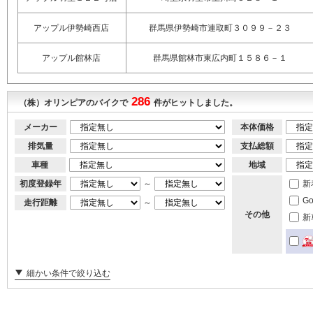
アップル伊勢崎西店
群馬県伊勢崎市連取町３０９９－２３
アップル館林店
群馬県館林市東広内町１５８６－１
286
（株）オリンピアのバイクで
件がヒットしました。
メーカー
本体価格
排気量
支払総額
車種
地域
初度登録年
～
新
G
走行距離
～
その他
新
細かい条件で絞り込む