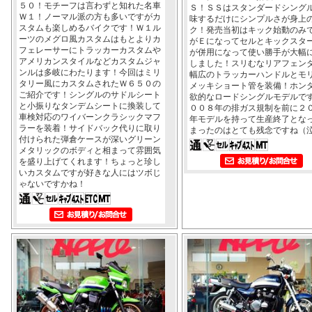
５０！モチーフは言わずと知れた名車
Ｓ！ＳＳはスタンダードシング
Ｗ１！ノーマル派の方も多いですがカ
味するだけにシンプルさが身上
スタムも楽しめるバイクです！Ｗ１ル
ク！発売当初はキック始動のみ
ーツのメグロ風カスタムはもとよりカ
がＥになってセルとキックスタ
フェレーサーにトラッカーカスタムや
が併用になって使い勝手が大幅
アメリカンスタイルなどカスタムジャ
しました！スリむなリアフェン
ンルは多岐にわたります！今回はミリ
幅広のトラッカーハンドルとモ
タリー風にカスタムされたＷ６５０の
メッキショート管を装備！ホン
ご紹介です！シングルのサドルシート
欲的なロードシングルモデルで
と小振りなタンデムシートに換装して
００８年の排ガス規制を前に２
車検対応のワイバーンクラシックマフ
年モデルを持って生産終了とな
ラーを装着！サイドバック代りに取り
まったのはとても残念ですね（
付けられた弾倉ケースが深いグリーン
メタリックのボディと相まって雰囲気
を盛り上げてくれます！ちょっと珍し
いカスタムですが好きな人にはツボじ
ゃないですかね！