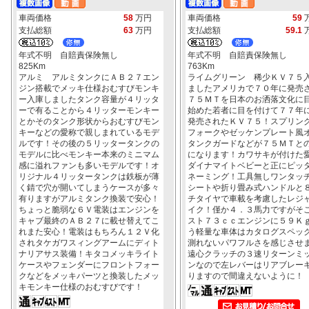
車両価格
58
万円
車両価格
59
支払総額
63
万円
支払総額
59.1
年式不明 自賠責保険無し
年式不明 自賠責保険無し
825Km
763Km
アルミ アルミタンクにＡＢ２７エン
ライムグリーン 稀少ＫＶ７５
ジン搭載でメッキ仕様おむすびモンキ
ましたアメリカで７０年に発売
ー入庫しましたタンク容量が４リッタ
７５ＭＴを日本のお洒落文化に
ーで有ることから４リッターモンキー
始めた若者に目を付けて７７年
とかそのタンク形状からおむすびモン
発売されたＫＶ７５！スプリン
キーなどの愛称で親しまれているモデ
フォークやゼッケンプレート風
ルです！その後の５リッタータンクの
タンクガードなどが７５ＭＴと
モデルに比べモンキー本来のミニマム
になります！カワサキが付けた
感に溢れファンも多いモデルです！オ
ダイナマイトベビーと正にピッ
リジナル４リッタータンクは鉄板が薄
ネーミング！工具無しワンタッ
く錆で穴が開いてしまうケースが多々
シートや折り畳み式ハンドルと
有りますがアルミタンク換装で安心！
チタイヤで車載を考慮したレジ
ちょっと脆弱な６Ｖ電装はエンジンを
イク！僅か４．３馬力ですがそ
キャブ最終のＡＢ２７に載せ替えてこ
スト７３ｃｃエンジンに５９Ｋ
れまた安心！電装はもちろん１２Ｖ化
う軽量な車体はカタログスペッ
されタケガワスィングアームにディト
測れないパワフルさを感じさせ
ナリアサス装備！キタコメッキライト
遠心クラッチの３速リターンミ
ケースやフェンダーにフロントフォー
ンなので左レバーはリアブレー
クなどをメッキパーツと換装したメッ
りますので間違えないように！
キモンキー仕様のおむすびです！