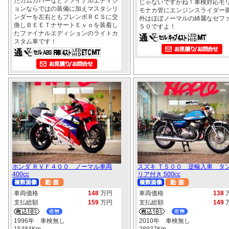
たカムカバーなどファイナルエディシ
じゃないですかね！車検対応モ
ョンならではの装備に加えマスタシリ
モナカ管にエンジンスライダー
ンダーを左右ともブレンボＲＣＳに交
外はほぼノーマルの綺麗なゼフ
換しＢＥＥＴナサートＥｖｏを装着し
５０ですよ！
たファイナルエディションのライトカ
スタム車です！
ホンダ ＲＶＦ４００ ノーマル車両
スズキ Ｔ５００ 逆輸入車 タ
400cc
リア付き 500cc
車両価格
148
万円
車両価格
138
支払総額
159
万円
支払総額
149
1996年 車検無し
2010年 車検無し
15484Km
28937Km