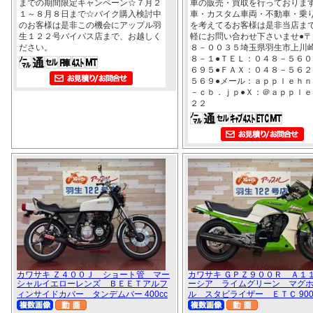
までの期間限定キャンペーン☆７月２
車の販売・買取を行っておりま
１～８月８日まで☆バイク購入検討中
車・カスタム車両・不動車・乗
のお客様は是非この機会にアップル羽
を考えてるお客様は是非当店ま
生１２２号バイパス店まで、お越しく
軽にお問い合わせ下さいませ●〒
ださい。
８－００３５埼玉県羽生市上川
８－１●ＴＥＬ：０４８－５６０
６９５●ＦＡＸ：０４８－５６２
５６９●メール：ａｐｐｌｅｈｎ
－ｃｂ．ｊｐ●Ｘ：＠ａｐｐｌｅ
２２
カワサキ Ｚ４００Ｊ ショート管 マー
カワサキ ＧＰＺ９００Ｒ Ａ１
シャルイエローレンズ ＢＥＥＴアルフ
ーシア ライムグリーン マグ
ィンサイドカバー タンデムバー 400cc
ル スタビライザー ＥＴＣ 900