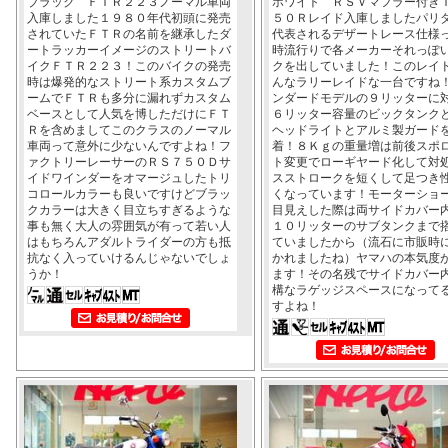
ブラック ＦＴＲ２２３ノーマル車両
ホワイト ＲＳＶマフラー付き
入庫しました１９８０年代初頭に発売
５０Ｒレイド入庫しましたパリ
されていたＦＴＲの名前を継承したダ
代表されるデザートレース仕様
ートラッカーイメージのストリートバ
時流行りで各メーカーそれっぽ
イクＦＴＲ２２３！このバイクの発売
クを出していました！このレイ
時は爆発的なストリート系カスタムブ
んなラリーレイドな一台ですね
ームでＦＴＲも多分に漏れずカスタム
ンダードモデルの９リッターに
ベースとして人気を博しただけにＦＴ
６リッター容量のビックタンク
Ｒを含めましてこのクラスのノーマル
ヘッドライトとアルミ製ガード
車両って意外に少ないんですよね！フ
着！８Ｋｇの重量増は前後スポ
ァクトリーレーサーのＲＳ７５０Ｄサ
ト変更でローギヤード化して対
イドワインダーをオマージュしたトリ
スストロークを短くして足つき
コロールカラーも良いですけどブラッ
くなっています！モーターショ
クカラーは大きく目立ちすぎるような
目見えした際は両サイドカバー
事も無く大人の雰囲気が有って若い人
１０リッターのサブタンクまで
はもちろんアダルトライダーの方も抵
ていましたから（流石に市販時
抗なく入っていけるんじゃないでしょ
かれましたね）ヤマハの本気度
うか！
ます！その名残でサイドカバー
構なラゲッジスペースになって
すよね！