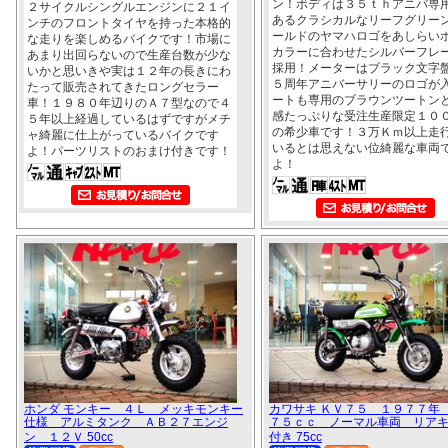
ン！ボディは３５ｔｈアニバ専
２サイクルシングルエンジンに２１イ
あるクラシカルなリーフグリー
ンチのフロントタイヤを持った本格的
ールドのヤマハロゴをあしらい
な走りを楽しめるバイクです！市場に
カラーに合わせたシルバーフレ
あまり出回らないので生産台数が少な
採用！メーターはブラック文字
いかと思いきや実は１２年の長きにわ
５周年アニバーサリーのロゴが
たって販売されてきたロングセラー
ートも専用のブラウンツートン
車！１９８０年辺りのＡ７型なので４
感たっぷりな受注生産限定１０
５年以上経過しているはずですがメチ
の希少車です！３万Ｋｍ以上走
ャ綺麗に仕上がっているバイクです
いるとは思えない位綺麗な車両
よ！パーツリストのおまけ付きです！
よ！
ホンダ モンキー ４Ｌ メッキモンキー
カワサキ ＫＶ７５ １９７７年
仕様 アルミタンク ＡＢ２７エンジ
７５ｃｃ ノーマル車両 リア
ン １２Ｖ 50cc
付き 75cc