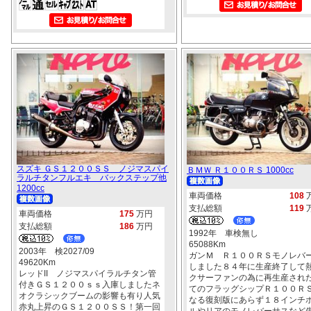
スズキ ＧＳ１２００ＳＳ ノジマスパイ
ＢＭＷ Ｒ１００ＲＳ 1000cc
ラルチタンフルエキ バックステップ他
1200cc
車両価格
108
支払総額
119
車両価格
175
万円
支払総額
186
万円
1992年 車検無し
65088Km
2003年 検2027/09
ガンＭ Ｒ１００ＲＳモノレバ
49620Km
しました８４年に生産終了して
レッドII ノジマスパイラルチタン管
クサーファンの為に再生産され
付きＧＳ１２００ｓｓ入庫しましたネ
てのフラッグシップＲ１００Ｒ
オクラシックブームの影響も有り人気
なる復刻版にあらず１８インチ
赤丸上昇のＧＳ１２００ＳＳ！第一回
ルやリアのモノレバーサスなど