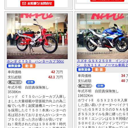
スズキ ＧＳＸ２５０Ｒ インジ
ホンダ ＣＴ５０ ハンターカブ 50cc
ン ＤＮ１１Ａ ノーマル車両 25
車両価格
42
万円
車両価格
34
支払総額
42.1
万円
支払総額
40
年式不明 自賠責保険無し
年式不明 自賠責保険無し
3538Km
19632Km
レッド ＣＴ５０ハンターカブ入庫し
ホワイトII ＧＳＸ２５０Ｒ入庫
ました大量積載や登坂能力向上の為二
した扱い易いクオーターバイク
輪でいち早く副変速機スーパートルク
だったＧＳＲ２５０のＤＮＡを
を採用したＣＴ５０！本来ハンターの
ぎＳＳスタイルを身に纏ったＧ
名は冠されておりませんがハンターカ
５０Ｒ！エンジンはＧＳＲ同様
ブ５０と言った方が通りが良いです
ＳＯＨＣ２バルブツインでパワ
ね！発売されたのは１９６８年！時代
じ２４馬力！なにも変わってい