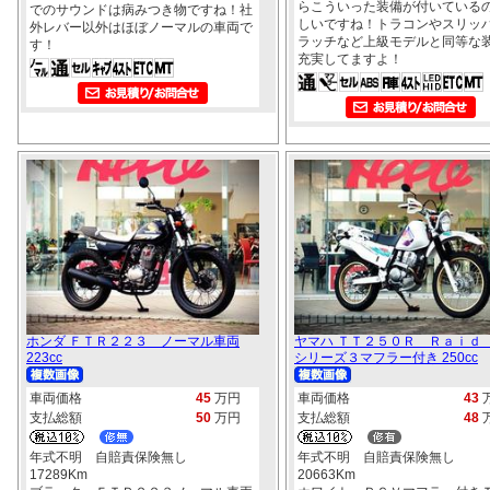
らこういった装備が付いている
でのサウンドは病みつき物ですね！社
しいですね！トラコンやスリッ
外レバー以外はほぼノーマルの車両で
ラッチなど上級モデルと同等な
す！
充実してますよ！
ホンダ ＦＴＲ２２３ ノーマル車両
ヤマハ ＴＴ２５０Ｒ Ｒａｉｄ
223cc
シリーズ３マフラー付き 250cc
車両価格
45
万円
車両価格
43
支払総額
50
万円
支払総額
48
年式不明 自賠責保険無し
年式不明 自賠責保険無し
17289Km
20663Km