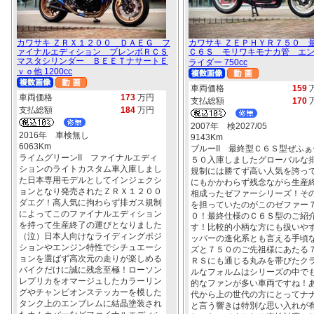
カワサキ ＺＲＸ１２００ ＤＡＥＧ フ
カワサキ ＺＥＰＨＹＲ７５０ 
ァイナルエディション ブレンボＲＣＳ
Ｃ６Ｓ モリワキモナカ管 エ
マスタシリンダー ＢＥＥＴナサートＥ
ライダー 750cc
ｖｏ他 1200cc
車両価格
159
車両価格
173
万円
支払総額
170
支払総額
184
万円
2007年 検2027/05
2016年 車検無し
9143Km
6063Km
ブルーII 最終型Ｃ６Ｓ型ぜふぁ
ライムグリーンII ファイナルエディ
５０入庫しましたグローバルな
ションのライトカスタム車入庫しまし
規制には勝てず高い人気を誇っ
た日本専用モデルとしてインジェクシ
にもかかわらず残念ながら生産
ョンとなり発売されたＺＲＸ１２００
相成ったゼファーシリーズ！そ
ダエグ！高人気に拘わらず排ガス規制
を担っていたのがこのゼファー
によってこのファイナルエディション
０！最終仕様のＣ６Ｓ型のご紹
を持って生産終了の運びとなりました
す！比較的小柄な方にも扱いや
（泣）日本人向けなライディングポジ
ッパーの進化系とも言える手頃
ションやエンジン特性でシチュエーシ
ズと７５０のご先祖様にあたる
ョンを選ばず高次元の走りが楽しめる
ＲＳにも通じる丸みを帯びたク
バイクだけに誠に残念至極！ローソン
ルなフォルムはシリーズの中で
レプリカをオマージュしたカラーリン
的なファンが多い車両ですね！
グやチャンピオンステッカーを模した
代から上の世代の方にとってナ
タンク上のエンブレムに結晶塗装され
と言う響きは特別な思い入れが