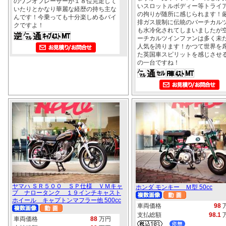
のワンオフレーサーが１８位完走して
いスロットルボディー等トライ
いたりとかなり華麗な経歴の持ち主な
の拘りが随所に感じられます！
んです！今乗っても十分楽しめるバイ
排ガス規制に伝統のバーチカル
クですよ！
も水冷化されてしまいましたが
ーチカルツインファンは多く未
人気を誇ります！かつて世界を
た英国車スピリットを感じさせ
の一台ですね！
ヤマハ ＳＲ５００ ＳＰ仕様 ＶＭキャ
ホンダ モンキー Ｍ型 50cc
ブ ナロータンク １９インチキャスト
ホイール キャプトンマフラー他 500cc
車両価格
98
支払総額
98.1
車両価格
88
万円