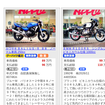
カワサキ ＢＡＬＩＵＳ－II Ｂ８ ノー
ＢＭＷ Ｒ１００ＲＳ シング
マル車両 250cc
ビキニカウル仕様 1000cc
車両価格
89
万円
車両価格
99
支払総額
96
万円
支払総額
110
年式不明 自賠責保険無し
1992年 検2026/11
8074Km
44655Km
ブルーＭ バリオスー２中期Ｂ８ノー
ブラックII ビキニカウル仕様の
マル車両入庫しました１９９２年に発
００ＲＳ入庫しました８４年に
売されたモノサスのバリオスベースに
了して熱いボクサーファンの為
９７年にモデルチェンジしたバリオス
産されたかつてのフラッグシッ
ー２！初代から数えれば１５年の長き
００ＲＳの単なる復刻版にあら
にわたりカワサキミドルクラスの中核
インチホイールやリアのモノレ
を担ってきました！レーサーレプリカ
スなど先代のフォルムを崩さず