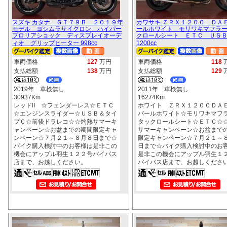
スズキ カタナ ＧＴ７９Ｂ ２０１９年
カワサキ ＺＲＸ１２００ ＤＡ
モデル ヨシムラサイクロン ハイパー
ールホワイト モリワキマフラ
プロリアショック ディスプレイオーデ
クロールシート ＥＴＣ ＵＳ
ィオ グリップヒーター 998cc
1200cc
車両価格
127
万円
車両価格
118
支払総額
138
万円
支払総額
129
2019年 車検無し
2011年 車検無し
30937Km
16274Km
レッドII ☆フェンダーレス☆ＥＴＣ
ホワイト ＺＲＸ１２００ＤＡ
☆エンジンスライダー☆ＵＳＢ＆タイ
パールホワイト☆モリワキマフ
プＣ☆前後ドラレコ☆☆灼熱サマーキ
タックロールシート☆ＥＴＣ☆
ャンペーン☆お盆までの期間限定キャ
サマーキャンペーン☆お盆まで
ンペーン☆７月２１～８月８日まで☆
限定キャンペーン☆７月２１～
バイク購入検討中のお客様は是非この
日まで☆バイク購入検討中のお
機会にアップル羽生１２２号バイパス
是非この機会にアップル羽生１
店まで、お越しください。
バイパス店まで、お越しくださ