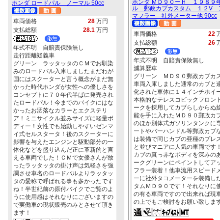
ホンダ ＭＤ９０ーＨ １９８９
ホンダ ロードパル ノーマル 50cc
ル 郵政カブカスタム １２V 
マフラー 社外メーター他 90cc
車両価格
28
万円
支払総額
28.1
万円
車両価格
22
支払総額
26
年式不明 自賠責保険無し
走行距離疑義車
年式不明 自賠責保険無し
グリーン ラッタッタのＣＭでお馴染
減算歴車
みのロードパル入庫しましたまだわが
グリーン ＭＤ９０郵政カブカ
国にはスクーターと言う概念がまだ無
車両入庫しました通常のカブと
かった時代ホンダが女性への優しさを
化された車体に１４インチホイ
コンセプトに７０年代半ばに発売され
本格的なテレスコピックフロン
たロードパル！今までのバイクにはな
ークを採用してカブらしからぬ
かったお洒落なカラーとエクステリ
能を手に入れたＭＤ９０郵政カ
ア！ミニサイクル並みサイズに軽量ボ
のほか別体式ガソリンタンクに
ディー！女性でも始動しやすいゼンマ
ートやバーハンドル等郵政カブ
イ式セルスタータ！後のスクーターに
は装備で同じカブの亜種のプレ
影響を与えたエンジンと駆動部分の一
と並びマニアに人気の車両です
体化などを盛り込んだ正に革新的と言
カブの真っ赤なボディを深みの
える車両でした！ＣＭで女優さんが放
ークグリーンにペイントしてア
ったラッタッタの掛け声は気軽さを強
フラー装着！他車流用スピード
調させ車名のロードパルよりラッタッ
ーに社外タコメーターを装備し
タの愛称で呼ばれる事も多かったです
タムＭＤ９０です！それなりに
ね！半世紀前の原付バイクでご覧のよ
の有る車両ですので出来れば現
うに使用感はそれなりにございますの
の上でもご検討をお願い致しま
で実働車の現状販売のみとさせて頂き
ます！