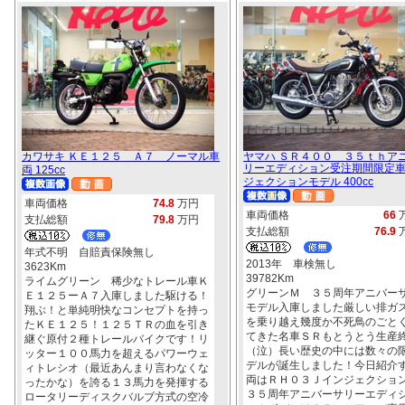
カワサキ ＫＥ１２５ Ａ７ ノーマル車
ヤマハ ＳＲ４００ ３５ｔｈア
リーエディション受注期間限定
両 125cc
ジェクションモデル 400cc
車両価格
74.8
万円
車両価格
66
支払総額
79.8
万円
支払総額
76.9
年式不明 自賠責保険無し
2013年 車検無し
3623Km
39782Km
ライムグリーン 稀少なトレール車Ｋ
グリーンＭ ３５周年アニバー
Ｅ１２５ーＡ７入庫しました駆ける！
モデル入庫しました厳しい排ガ
翔ぶ！と単純明快なコンセプトを持っ
を乗り越え幾度か不死鳥のごと
たＫＥ１２５！１２５ＴＲの血を引き
てきた名車ＳＲもとうとう生産
継ぐ原付２種トレールバイクです！リ
（泣）長い歴史の中には数々の
ッター１００馬力を超えるパワーウェ
デルが誕生しました！今日紹介
ィトレシオ（最近あんまり言わなくな
両はＲＨ０３Ｊインジェクショ
ったかな）を誇る１３馬力を発揮する
３５周年アニバーサリーエディ
ロータリーディスクバルブ方式の空冷