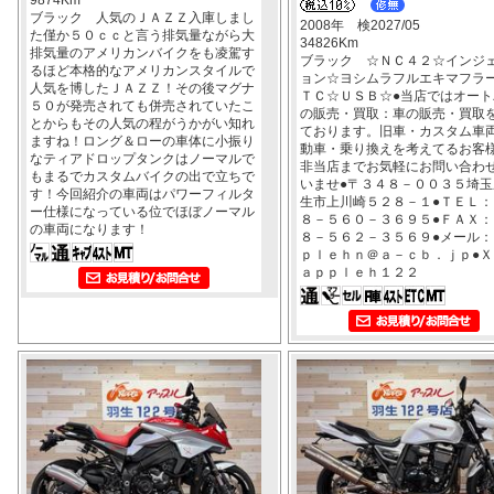
ブラック 人気のＪＡＺＺ入庫しまし
2008年 検2027/05
た僅か５０ｃｃと言う排気量ながら大
34826Km
排気量のアメリカンバイクをも凌駕す
ブラック ☆ＮＣ４２☆インジ
るほど本格的なアメリカンスタイルで
ョン☆ヨシムラフルエキマフラ
人気を博したＪＡＺＺ！その後マグナ
ＴＣ☆ＵＳＢ☆●当店ではオート
５０が発売されても併売されていたこ
の販売・買取：車の販売・買取
とからもその人気の程がうかがい知れ
ております。旧車・カスタム車
ますね！ロング＆ローの車体に小振り
動車・乗り換えを考えてるお客
なティアドロップタンクはノーマルで
非当店までお気軽にお問い合わ
もまるでカスタムバイクの出で立ちで
いませ●〒３４８－００３５埼玉
す！今回紹介の車両はパワーフィルタ
生市上川崎５２８－１●ＴＥＬ：
ー仕様になっている位でほぼノーマル
８－５６０－３６９５●ＦＡＸ：
の車両になります！
８－５６２－３５６９●メール：
ｐｌｅｈｎ＠ａ－ｃｂ．ｊｐ●Ｘ
ａｐｐｌｅｈ１２２