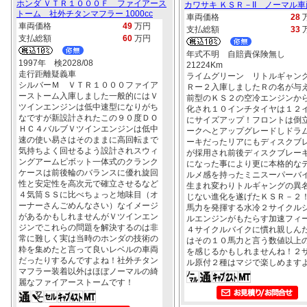
ホンダ ＶＴＲ１０００Ｆ ファイアース
カワサキ ＫＳＲ－II ノーマル車両
トーム 社外チタンマフラー 1000cc
車両価格
28
車両価格
49
万円
支払総額
33
支払総額
60
万円
年式不明 自賠責保険無し
1997年 検2028/08
21224Km
走行距離疑義車
ライムグリーン リトルギャン
シルバーＭ ＶＴＲ１０００ファイア
Ｒー２入庫しましたＲの名が与
ーストーム入庫しました一般的にはＶ
前型のＫＳ２の空冷エンジンか
ツインエンジンは低中速型になりがち
化され１０インチタイヤは１２
なですが新設計されたこの９０度ＤＯ
にサイズアップ！フロントは倒
ＨＣ４バルブＶツインエンジンは低中
ークへとアップグレードしドラ
速の使い易さはそのままに高回転まで
ーキだったリアにもディスクブ
気持ちよく回せるよう設計されスウィ
が採用され前後ディスクブレー
ングアームピボット一体式のクランク
になった事により更に本格的な
ケースは前後輪のバランスに優れ旋回
ルメ感を持ったミニスーパーバ
性と安定性を高次元で確立させるなど
生まれ変わりトルギャングの異
４気筒ＳＳに比べちょっと地味目（オ
じない進化を遂げたＫＳＲ－２
ーナーさんごめんなさい）なイメージ
馬力を発揮する水冷２サイクル
があるかもしれませんがＶツインエン
ルエンジンがもたらす加速フィ
ジンでこれらの問題を解決するのは非
４サイクルバイクに慣れ親しん
常に難しく実は当時のホンダの技術の
はその１０馬力と言う数値以上
粋を集めたと言って良いレベルの車両
を感じるかもしれませんね！２
だったりするんですよね！社外チタン
ル原付２種はマジで楽しめます
マフラー装着以外はほぼノーマルの綺
麗なファイアーストームです！