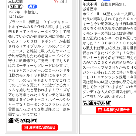
支払総額
99
万円
年式不明 自賠責保険無し
減算歴車
1982年 車検無し
ホワイトII Ｍ型モンキー入庫し
14214Km
た長い間親しまれてきた５０ｃ
ブラックII 初期型１９インチキャス
キーも今や絶版車となり自動車
トホイールのＳＰ仕様入庫しました本
取り巻く排ガス規制の問題から
来ＳＲってトラッカータイプとして開
ｃモンキーの再販はほぼ絶望的
発していたのが鈴鹿耐久用に開発して
まだ正式にモンキーの名を冠し
いたＸＴ５００ロードボンバーが市販
かったＺ１００やＣＺ１００の
される（エイプリルフールのフェイク
ら数えれば半世紀以上に渡り世
ニュース）と雑誌に載ったらヤマハに
愛されてきたバイクです！栄光
予約が殺到したため急遽ロードバイク
モンキーと言う名が正式に与え
寄りに軌道修正して発売！中でもＳＰ
のがこのＺ５０Ｍ通称Ｍ型モン
はスポーティーなグレードに位置づけ
スーパーカブがＯＨＶからＯＨ
られキャストホイールにローハンドル
ジンへと移行したのに伴いＭ型
仕様のモデル！ＳＰ以外にもキャスト
ーもＯＨＣエンジンを採用！今
ホイールのモデルもありますがこれは
両は通常のＭ型では赤の部分を
そのモデルを更にＳＰに近づけるカス
更して仕上げていますがこのカ
タムを施したと思われます！ワイズギ
ダンディな大人の雰囲気を醸し
アから再販された１８インチと違い初
いて有りだと思いますね！
期型１９インチキャストホイールやシ
ャープなナロータンクはクラシカルな
雰囲気たっぷりで２型以降とは一線を
画すモデルですね！