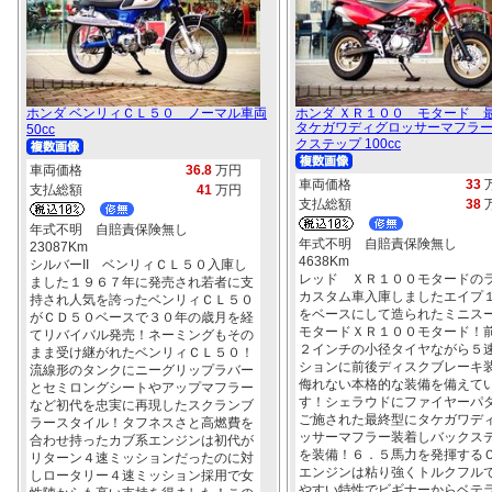
ホンダ ベンリィＣＬ５０ ノーマル車両
ホンダ ＸＲ１００ モタード
タケガワディグロッサーマフラ
50cc
クステップ 100cc
車両価格
36.8
万円
車両価格
33
支払総額
41
万円
支払総額
38
年式不明 自賠責保険無し
年式不明 自賠責保険無し
23087Km
4638Km
シルバーII ベンリィＣＬ５０入庫し
レッド ＸＲ１００モタードの
ました１９６７年に発売され若者に支
カスタム車入庫しましたエイプ
持され人気を誇ったベンリィＣＬ５０
をベースにして造られたミニス
がＣＤ５０ベースで３０年の歳月を経
モタードＸＲ１００モタード！
てリバイバル発売！ネーミングもその
２インチの小径タイヤながら５
まま受け継がれたベンリィＣＬ５０！
ションに前後ディスクブレーキ
流線形のタンクにニーグリップラバー
侮れない本格的な装備を備えて
とセミロングシートやアップマフラー
す！シェラウドにファイヤーパ
など初代を忠実に再現したスクランブ
ご施された最終型にタケガワデ
ラースタイル！タフネスさと高燃費を
ッサーマフラー装着しバックス
合わせ持ったカブ系エンジンは初代が
を装備！６．５馬力を発揮する
リターン４速ミッションだったのに対
エンジンは粘り強くトルクフル
しロータリー４速ミッション採用で女
やすい特性でビギナーからベテ