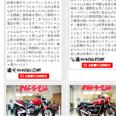
鈴鹿８耐のウィナーマシンＧＳ１００
フォルムを崩さず大幅な改良が
０Ｒがモチーフになっているのは有名
格段に高い運動性を手に入れた
な話で上がＮＧを出したのに社内コン
ル！パワーこそ先代に劣るもの
ペを開催し賛同者を増やして開発チー
音や排ガスの環境問題の為だね
ムが強引に発売までこぎつけたと言う
ク重視の扱いやすい仕様になっ
逸話が残っています！パイプフレーム
す！量産車としては世界初装着
にツインショックの耐久レーサー的フ
このフェアリング（この時代は
ォルムはオールドレースファンならず
じゃなくてフェアリングって呼
ともカッコいいと思うはず！発売当時
ました）を超えるものは未だ存
は馬力競争真っ只中でかっこは良いけ
いと言われその後のバイクシー
ど１００馬力しか（いや十分です）無
大な影響を与えすごろくで言う
いんだよなぁと商業的にはいまいちだ
がりのバイクなどとも言われる
ったみたいけど時代が追いつきました
史に残る名車の一台です！
ね！ノジマスパイラルチタンフルエキ
付き！発売時のキャッチコピーはＴｈ
ｅ男のバイク！