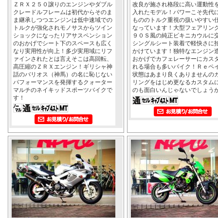
ＺＲＸ２５０譲りのエンジンやダブル
改良が施され格段に高い運動性
クレードルフレームは初代からそのま
入れたモデル！パワーこそ先代
ま継承しつつエンジンは低中速域での
もののトルク重視の扱いやすい
トルクが強化されモノサスからツイン
なっています！大型フェアリン
ショックになったリアサスペンション
９０Ｓ風の純正ビキニカウルに
のおかげでシート下のスペースも広く
シングルシート装着で軽快さに
なり実用性が向上！多少実用域にリフ
かけています！独特なエンジン
ァインされたとは言えそこは高回転、
おかげでカフェレーサーにカス
高圧縮のＺＲＸエンジン！ギリシャ神
れる場合も多いバイク！Ｒｅペ
話のバリオス（神馬）の名に恥じない
状態はあまり良くありませんの
パフォーマンスを発揮するクォーター
リングをはじめ更なるカスタム
マルチのネイキッドスポーツバイクで
のも面白いんじゃないでしょう
す！