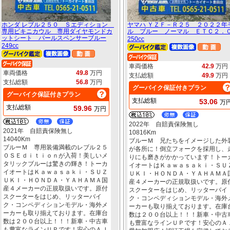
ホンダ レブル２５０ Ｓエディション
ヤマハ ＹＺＦ－Ｒ２５ ２０２２年
専用ビキニカウル 専用ダイヤモンドカ
ル ブルー ノーマル ＥＴＣ２．
ットシート パールスペンサーブルー
250cc
249cc
車両価格
42.9
万円
車両価格
49.8
万円
支払総額
49.9
万円
支払総額
56.8
万円
グーバイク保証付きプラン
グーバイク保証付きプラン
支払総額
53.06
万
支払総額
59.96
万円
2022年 自賠責保険無し
2021年 自賠責保険無し
10816Km
14040Km
ブルーＭ 兄たちをイメージした外
ブルーＭ 専用装備満載のレブル２５
が各所に！倒立フォークを採用し、
０ＳＥｄｉｔｉｏｎが入荷！美しいメ
りにも磨きがかかっています！トー
タリックブルーは驚きの輝き！トーカ
イオートはＫａｗａｓａｋｉ・ＳＵ
イオートはＫａｗａｓａｋｉ・ＳＵＺ
ＵＫＩ・ＨＯＮＤＡ・ＹＡＨＡＭＡ
ＵＫＩ・ＨＯＮＤＡ・ＹＡＨＡＭＡ国
産４メーカーの正規取扱いです。原
産４メーカーの正規取扱いです。原付
スクーターをはじめ、リッターバイ
スクーターをはじめ、リッターバイ
ク・コンペディションモデル・海外
ク・コンペディションモデル・海外メ
ーカーも取り揃えております。在庫
ーカーも取り揃えております。在庫台
数は２００台以上！！！新車・中古
数は２００台以上！！！新車・中古車
も豊富なラインＵＰです！安心のＡ
も豊富なラインＵＰです！安心のＡＪ