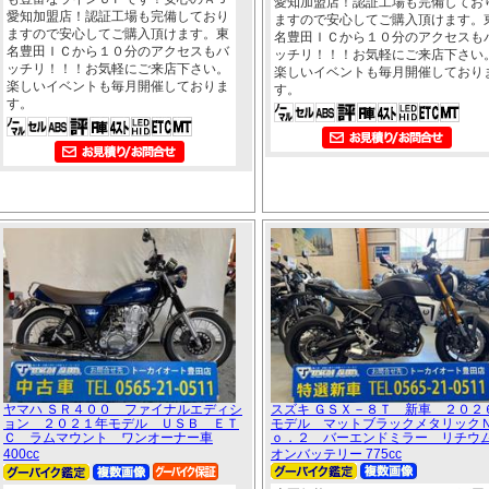
愛知加盟店！認証工場も完備してお
愛知加盟店！認証工場も完備しており
ますので安心してご購入頂けます。
ますので安心してご購入頂けます。東
名豊田ＩＣから１０分のアクセスも
名豊田ＩＣから１０分のアクセスもバ
ッチリ！！！お気軽にご来店下さい
ッチリ！！！お気軽にご来店下さい。
楽しいイベントも毎月開催しており
楽しいイベントも毎月開催しておりま
す。
す。
ヤマハ ＳＲ４００ ファイナルエディシ
スズキ ＧＳＸ－８Ｔ 新車 ２０２
ョン ２０２１年モデル ＵＳＢ ＥＴ
モデル マットブラックメタリック
Ｃ ラムマウント ワンオーナー車
ｏ．２ バーエンドミラー リチウ
400cc
オンバッテリー 775cc