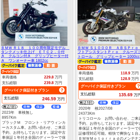
ＢＭＷ Ｒ１８ １００周年限定モデル
ＢＭＷ Ｓ１０００Ｒ ＡＢＳＰｒｏ
タンクメッキ仕上げ ＥＴＣ２．０付
フトアシスタントＰｒｏ クルーズ
き クルコン付き グリップヒーター付
トロール グリップヒーター 1000cc
き ワンオーナー車 1802cc
車両価格
118.9
万円
車両価格
229.8
万円
支払総額
128.9
万円
支払総額
239.8
万円
グーバイク保証付きプラン
グーバイク保証付きプラン
支払総額
135.69
万
支払総額
246.59
万円
2020年 検2027/08
2023年 車検無し
24373Km
8957Km
トリコロール お問い合わせ、ご来
ブラックＭ フロント・リアウィンカ
予約、お待ちしております。認定中
ーカスタム車。お問い合わせ、ご来店
車保証１年付き全国のディーラーで
予約、お待ちしております。認定中古
証修理対応可能。軽快で爽快な１台
車保証１年付き全国のディーラーで保
ＢＭＷＭｏｔｏｒｒａｄのメンテナ