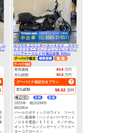
 シ
カワサキ エリミネーター４００ スマー
コン
トライドモニター／グリップヒーター／
パニアケースなど付属品多数 400cc
車両価格
84.8
万円
支払総額
94.8
万円
グーバイク保証付きプラン
支払総額
98.62
円
万円
2025年 検2028/05
8820Km
店
パールロボティックホワイト ツーリ
古
ングに最適車！ハンドルバーマウント
保
／ＵＳＢ電源／ＥＴＣ２．０／ナポレ
。
オンミラーエンジンガード／ラジエー
ン
ターコアガード／