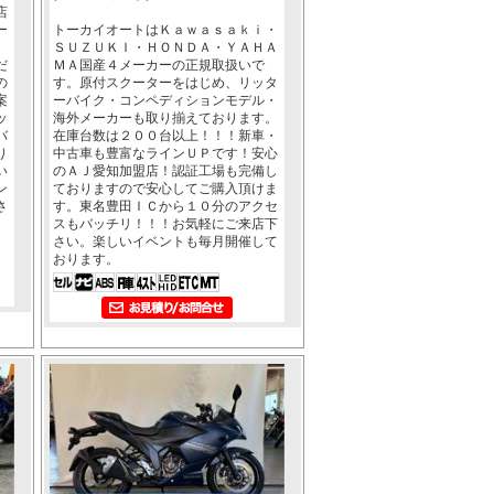
店
ー
トーカイオートはＫａｗａｓａｋｉ・
、
ＳＵＺＵＫＩ・ＨＯＮＤＡ・ＹＡＨＡ
だ
ＭＡ国産４メーカーの正規取扱いで
の
す。原付スクーターをはじめ、リッタ
案
ーバイク・コンペディションモデル・
ッ
海外メーカーも取り揃えております。
バ
在庫台数は２００台以上！！！新車・
り
中古車も豊富なラインＵＰです！安心
い
のＡＪ愛知加盟店！認証工場も完備し
ン
ておりますので安心してご購入頂けま
さ
す。東名豊田ＩＣから１０分のアクセ
スもバッチリ！！！お気軽にご来店下
さい。楽しいイベントも毎月開催して
おります。