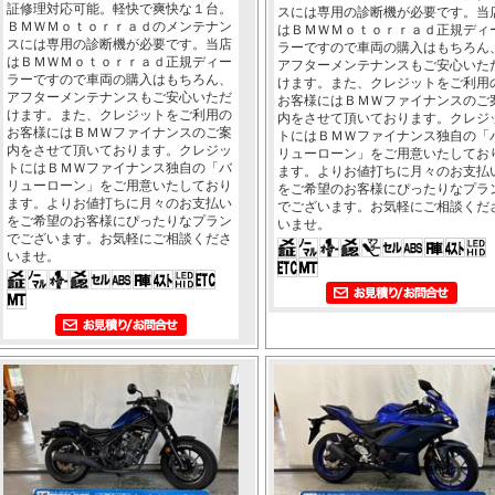
証修理対応可能。軽快で爽快な１台。
スには専用の診断機が必要です。当
ＢＭＷＭｏｔｏｒｒａｄのメンテナン
はＢＭＷＭｏｔｏｒｒａｄ正規ディ
スには専用の診断機が必要です。当店
ラーですので車両の購入はもちろん
はＢＭＷＭｏｔｏｒｒａｄ正規ディー
アフターメンテナンスもご安心いた
ラーですので車両の購入はもちろん、
けます。また、クレジットをご利用
アフターメンテナンスもご安心いただ
お客様にはＢＭＷファイナンスのご
けます。また、クレジットをご利用の
内をさせて頂いております。クレジ
お客様にはＢＭＷファイナンスのご案
トにはＢＭＷファイナンス独自の「
内をさせて頂いております。クレジッ
リューローン」をご用意いたしてお
トにはＢＭＷファイナンス独自の「バ
ます。よりお値打ちに月々のお支払
リューローン」をご用意いたしており
をご希望のお客様にぴったりなプラ
ます。よりお値打ちに月々のお支払い
でございます。お気軽にご相談くだ
をご希望のお客様にぴったりなプラン
いませ。
でございます。お気軽にご相談くださ
いませ。