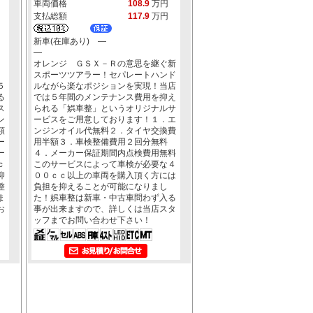
車両価格
108.9
万円
支払総額
117.9
万円
新車(在庫あり) ―
―
２
オレンジ ＧＳＸ－Ｒの意思を継ぐ新
スポーツツアラー！セパレートハンド
５
ルながら楽なポジションを実現！当店
る
では５年間のメンテナンス費用を抑え
ス
られる「娯車整」というオリジナルサ
ン
ービスをご用意しております！１．エ
額
ンジンオイル代無料２．タイヤ交換費
ー
用半額３．車検整備費用２回分無料
ー
４．メーカー保証期間内点検費用無料
ｃ
このサービスによって車検が必要な４
抑
００ｃｃ以上の車両を購入頂く方には
整
負担を抑えることが可能になりまし
ま
た！娯車整は新車・中古車問わず入る
お
事が出来ますので、詳しくは当店スタ
ッフまでお問い合わせ下さい！