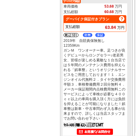
車両価格
53.68
万円
支払総額
60.68
万円
グーバイク保証付きプラン
支払総額
63.84
万円
2019年 自賠責保険無し
12359Km
ガンＭ ワンオーナー車。足つきが良
くデビューからロングセラー♪老若男
女、皆様が楽しめる素敵な１台当店で
は５年間のメンテナンス費用を抑えら
れる「娯車整」というオリジナルサー
ビスをご用意しております！１．エン
ジンオイル代無料２．タイヤ交換費用
半額３．車検整備費用２回分無料４．
メーカー保証期間内点検費用無料この
サービスによって車検が必要な４００
ｃｃ以上の車両を購入頂く方には負担
を抑えることが可能になりました！娯
車整は新車・中古車問わず入る事が出
来ますので、詳しくは当店スタッフま
でお問い合わせ下さい！