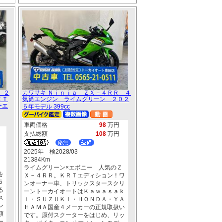
 ２
カワサキ Ｎｉｎｊａ ＺＸ－４ＲＲ ４
ＥＴ
気筒エンジン ライムグリーン ２０２
ーエ
５年モデル 399cc
車両価格
98
万円
支払総額
108
万円
2025年 検2028/03
21384Km
ライムグリーン×エボニー 人気のＺ
を
Ｘ－４ＲＲ。ＫＲＴエディション！ワ
５
ンオーナー車、トリックスタースクリ
る
ーントーカイオートはＫａｗａｓａｋ
ス
ｉ・ＳＵＺＵＫＩ・ＨＯＮＤＡ・ＹＡ
ン
ＨＡＭＡ国産４メーカーの正規取扱い
額
です。原付スクーターをはじめ、リッ
ー