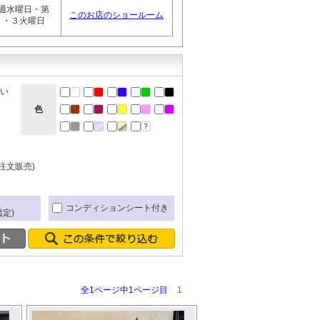
週水曜日・第
このお店のショールーム
１・３火曜日
ない
色
注文販売)
き
コンディションシート付き
定)
全1ページ中1ページ目
1