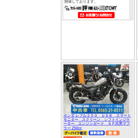
開催しております。
ホンダ レブル２５０ ＵＳＢ スマート
モニター スクリーン シフトインジケ
ーター エンジンガード ＳＰ忠男マフ
ラー 250cc