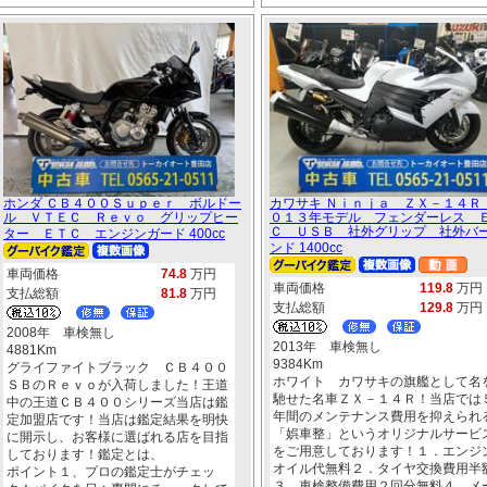
ホンダ ＣＢ４００Ｓｕｐｅｒ ボルドー
カワサキ Ｎｉｎｊａ ＺＸ－１４Ｒ
ル ＶＴＥＣ Ｒｅｖｏ グリップヒー
０１３年モデル フェンダーレス 
Ｃ ＵＳＢ 社外グリップ 社外バ
ター ＥＴＣ エンジンガード 400cc
ンド 1400cc
車両価格
74.8
万円
車両価格
119.8
万円
支払総額
81.8
万円
支払総額
129.8
万円
2008年 車検無し
2013年 車検無し
4881Km
9384Km
グライファイトブラック ＣＢ４００
ホワイト カワサキの旗艦として名
ＳＢのＲｅｖｏが入荷しました！王道
馳せた名車ＺＸ－１４Ｒ！当店では
中の王道ＣＢ４００シリーズ当店は鑑
年間のメンテナンス費用を抑えられ
定加盟店です！当店は鑑定結果を明快
「娯車整」というオリジナルサービ
に開示し、お客様に選ばれる店を目指
をご用意しております！１．エンジ
しております！鑑定とは、
オイル代無料２．タイヤ交換費用半
ポイント１、プロの鑑定士がチェッ
３．車検整備費用２回分無料４．メ