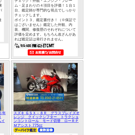
り
チェック！外観・エンジン・フレー
東
ム・足まわりの４項目を評価！１台１
バ
台、鑑定師が専門的な視点でしっかり
。
チェックします。
ま
ポイント３、鑑定書付き！（※保証で
はございません）鑑定した外観、内
装、機関、修復歴のそれぞれについて
評価を定めます。もちろん改ざんがあ
れば鑑定証は発行されません。
６年
スズキ ＧＳＸ－８Ｒ グラスブレイズオ
Ｎ
レンジ クイックシフター トラクショ
ムイ
ンコントロール モード切替 ローＲＰ
Ｍアシスト 775cc