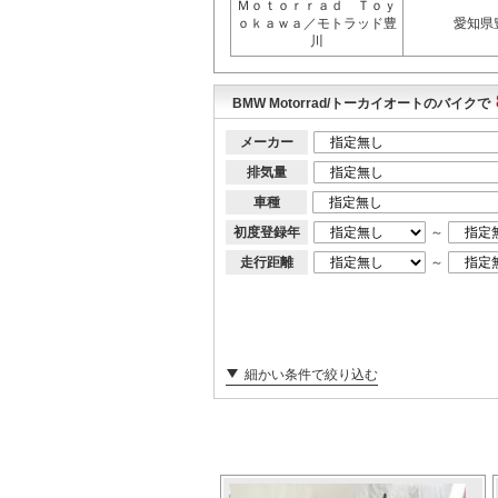
Ｍｏｔｏｒｒａｄ Ｔｏｙ
ｏｋａｗａ／モトラッド豊
愛知県
川
BMW Motorrad/トーカイオートのバイクで
メーカー
排気量
車種
初度登録年
～
走行距離
～
細かい条件で絞り込む