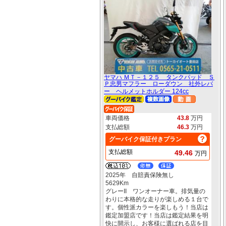
ヤマハ ＭＴ－１２５ タンクパッド Ｓ
Ｐ忠男マフラー ローダウン 社外レバ
ー ヘルメットホルダー 124cc
車両価格
43.8
万円
支払総額
46.3
万円
グーバイク保証付きプラン
支払総額
49.46
万円
2025年 自賠責保険無し
5629Km
グレーII ワンオーナー車。排気量の
わりに本格的な走りが楽しめる１台で
す。個性派カラーを楽しもう！当店は
鑑定加盟店です！当店は鑑定結果を明
快に開示し、お客様に選ばれる店を目