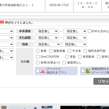
１０：００～１
毎
豊川市御油町炮六土１－１
0533-95-7715
８：００
89
件がヒットしました。
本体価格
～
ASKを含め
支払総額
～
地域
新着
複数画像
中古車
無料見積可能
GooCOUPON
更新
車両動画
新車(
その他
新車(在庫あり)
修復歴なし
グーバイク
車輌状態付
保証付きプラン
(グーバイク鑑