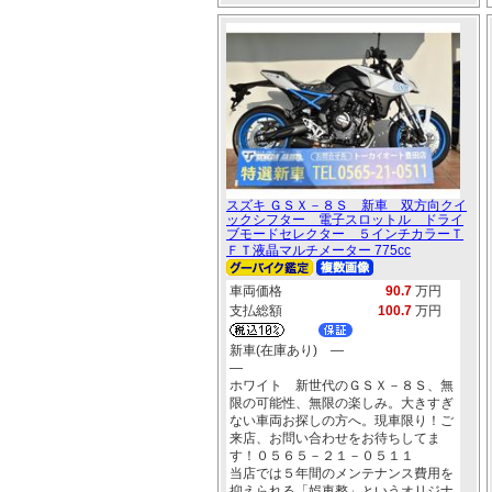
スズキ ＧＳＸ－８Ｓ 新車 双方向クイ
ックシフター 電子スロットル ドライ
ブモードセレクター ５インチカラーＴ
ＦＴ液晶マルチメーター 775cc
車両価格
90.7
万円
支払総額
100.7
万円
新車(在庫あり) ―
―
ホワイト 新世代のＧＳＸ－８Ｓ、無
限の可能性、無限の楽しみ。大きすぎ
ない車両お探しの方へ。現車限り！ご
来店、お問い合わせをお待ちしてま
す！０５６５－２１－０５１１
当店では５年間のメンテナンス費用を
抑えられる「娯車整」というオリジナ