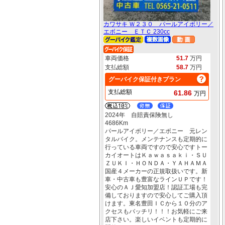
カワサキ Ｗ２３０ パールアイボリー／
エボニー ＥＴＣ 230cc
車両価格
51.7
万円
支払総額
58.7
万円
グーバイク保証付きプラン
支払総額
61.86
万円
2024年 自賠責保険無し
4686Km
パールアイボリー／エボニー 元レン
タルバイク。メンテナンスも定期的に
行っている車両ですので安心ですトー
カイオートはＫａｗａｓａｋｉ・ＳＵ
ＺＵＫＩ・ＨＯＮＤＡ・ＹＡＨＡＭＡ
国産４メーカーの正規取扱いです。新
車・中古車も豊富なラインＵＰです！
安心のＡＪ愛知加盟店！認証工場も完
備しておりますので安心してご購入頂
けます。東名豊田ＩＣから１０分のア
クセスもバッチリ！！！お気軽にご来
店下さい。楽しいイベントも定期的に