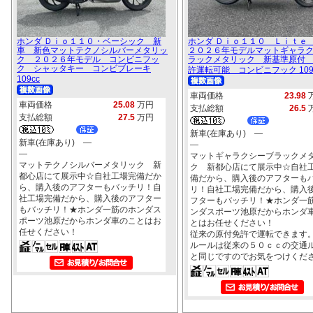
ホンダ Ｄｉｏ１１０・ベーシック 新
ホンダ Ｄｉｏ１１０ Ｌｉｔ
車 新色マットテクノシルバーメタリッ
２０２６年モデルマットギャラ
ク ２０２６年モデル コンビニフッ
ラックメタリック 新基準原付
ク シャッタキー コンビブレーキ
許運転可能 コンビニフック 109
109cc
車両価格
23.98
車両価格
25.08
万円
支払総額
26.5
支払総額
27.5
万円
新車(在庫あり) ―
新車(在庫あり) ―
―
―
マットギャラクシーブラックメ
マットテクノシルバーメタリック 新
ク 新都心店にて展示中☆自社
都心店にて展示中☆自社工場完備だか
備だから、購入後のアフターも
ら、購入後のアフターもバッチリ！自
リ！自社工場完備だから、購入
社工場完備だから、購入後のアフター
フターもバッチリ！★ホンダ一
もバッチリ！★ホンダ一筋のホンダス
ンダスポーツ池原だからホンダ
ポーツ池原だからホンダ車のことはお
とはお任せください！
任せください！
従来の原付免許で運転できます
ルールは従来の５０ｃｃの交通
と同じですのでお気をつけくだ