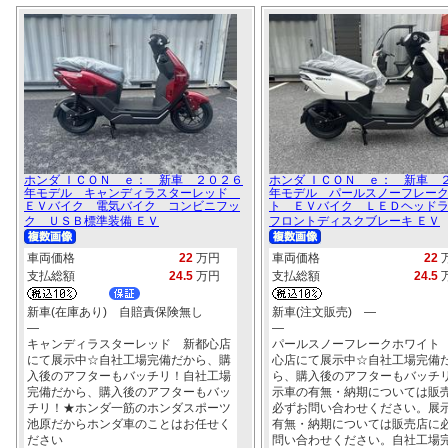
ホンダ ＩＣＯＮ ｅ： 新車 ２０２６
ホンダ ＩＣＯＮ ｅ： 新車 
年モデル キャンディラスターレッド
年モデル パールスノーフレー
ＥＶバイク 電気バイク コンビニフッ
ト ＥＶバイク ＬＥＤヘッド
ク ＵＳＢ標準装備 ＥＶ
フロントディスクブレーキ ＥＶ
車両価格
22
万円
車両価格
22
支払総額
24.5
万円
支払総額
24.5
新車(在庫あり) 自賠責保険無し
新車(注文販売) ―
―
―
キャンディラスターレッド 新都心店
パールスノーフレークホワイト
にて展示中☆自社工場完備だから、購
心店にて展示中☆自社工場完備
入後のアフターもバッチリ！自社工場
ら、購入後のアフターもバッチ
完備だから、購入後のアフターもバッ
示車の有無・納期については販
チリ！★ホンダ一筋のホンダスポーツ
必ずお問い合わせください。展
池原だからホンダ車のことはお任せく
有無・納期については販売店に
ださい
問い合わせください。自社工場