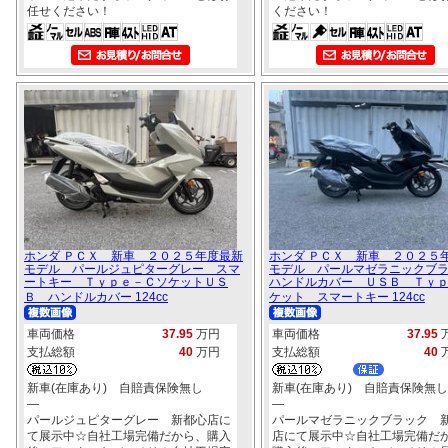
任せください！
ください！
ホンダ ＰＣＸ 新車 ２０２５年度最新
ホンダ ＰＣＸ 新車 ２０２５
モデル パールジュピターグレー スマ
モデル パールマゼラニックブ
ートキー Ｔｙｐｅ－ＣソケットＵＳ
ハンドルカバー ＵＳＢ Ｔｙ
Ｂ ハンドルカバー 124cc
ケット スマートキー 124cc
車両価格
37.95
万円
車両価格
37.95
支払総額
40
万円
支払総額
40
新車(在庫あり) 自賠責保険無し
新車(在庫あり) 自賠責保険無し
―
―
パールジュピターグレー 新都心店に
パールマゼラニックブラック 
て展示中☆自社工場完備だから、購入
店にて展示中☆自社工場完備だ