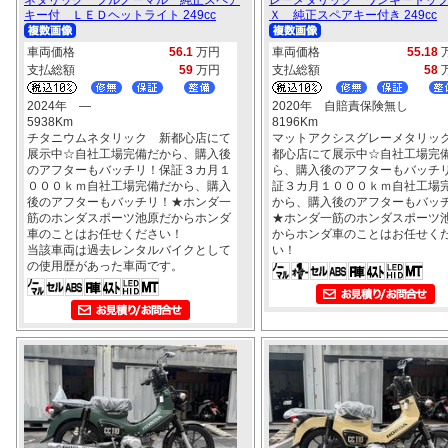
キー付 ＬＥＤヘットライト 249cc
Ｘ 純正スペアキー付き 249cc
車両価格
56.1
万円
車両価格
55.18
支払総額
59
万円
支払総額
58
2024年 ―
2020年 自賠責保険無し
5938Km
8196Km
チタニウムネタリック 新都心店にて
マットアクシスグレーメタリッ
展示中☆自社工場完備だから、購入後
都心店にて展示中☆自社工場完
のアフターもバッチリ！保証３カ月１
ら、購入後のアフターもバッチ
０００ｋｍ自社工場完備だから、購入
証３カ月１０００ｋｍ自社工場
後のアフターもバッチリ！★ホンダ一
から、購入後のアフターもバッ
筋のホンダスポーツ池原だからホンダ
★ホンダ一筋のホンダスポーツ
車のことはお任せください！
からホンダ車のことはお任せく
当該車両は過去レンタルバイクとして
い！
の使用歴があった車両です。