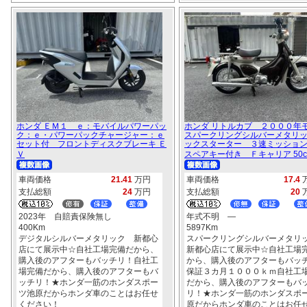
ホンダ ＥＭ１ ｅ：モバイルパワーパッ
ホンダ リトルカブ ２０００
ク：ｅ・パワーパックチャージャー：ｅ
スパークリングシルバーメタリ
セット付 フロントディスクブレーキ Ｅ
ックスターター ３速ミッショ
Ｖ
スペアキー付き Ｆキャリア 50c
車両価格
21.41
万円
車両価格
17.4
支払総額
24
万円
支払総額
20
2023年 自賠責保険無し
年式不明 ―
400Km
5897Km
デジタルシルバーメタリック 新都心
スパークリングシルバーメタ
店にて展示中☆自社工場完備だから、
新都心店にて展示中☆自社工場
購入後のアフターもバッチリ！自社工
から、購入後のアフターもバッ
場完備だから、購入後のアフターもバ
保証３カ月１０００ｋｍ自社工
ッチリ！★ホンダ一筋のホンダスポー
だから、購入後のアフターもバ
ツ池原だからホンダ車のことはお任せ
リ！★ホンダ一筋のホンダスポ
ください！
原だからホンダ車のことはお任