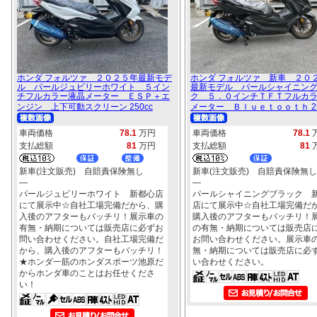
ホンダ フォルツァ ２０２５年最新モデ
ホンダ フォルツァ 新車 ２０
ル パールジュビリーホワイト ５イン
最新モデル パールシャイニン
チフルカラー液晶メーター ＥＳＰ＋エ
ク ５．０インチＴＦＴフルカ
ンジン 上下可動スクリーン 250cc
メーター Ｂｌｕｅｔｏｏｔｈ 25
車両価格
78.1
万円
車両価格
78.1
支払総額
81
万円
支払総額
81
新車(注文販売) 自賠責保険無し
新車(注文販売) 自賠責保険無し
―
―
パールジュビリーホワイト 新都心店
パールシャイニングブラック 
にて展示中☆自社工場完備だから、購
店にて展示中☆自社工場完備だ
入後のアフターもバッチリ！展示車の
購入後のアフターもバッチリ！
有無・納期については販売店に必ずお
の有無・納期については販売店
問い合わせください。自社工場完備だ
お問い合わせください。展示車
から、購入後のアフターもバッチリ！
無・納期については販売店に必
★ホンダ一筋のホンダスポーツ池原だ
い合わせください。
からホンダ車のことはお任せくださ
い！