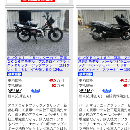
ホンダ ＣＴ１２５ハンターカブ 新車
ホンダ ＰＣＸ１６０ 新車 ２
２０２６年モデル アステロイドブラッ
度最新モデル パールマゼラニ
クメタリック アップマフラー 燃料タ
ック ハンドルカバー ＵＳＢ
ンク５．３Ｌ 灯火類ＬＥＤ 124cc
ｅＣソケット スマートキー 156
車両価格
49.5
万円
車両価格
46.2
支払総額
52
万円
支払総額
49
新車(在庫あり) ―
新車(在庫あり) 自賠責保険無し
―
―
アステロイドブラックメタリック 新
パールマゼラニックブラック 
都心店にて展示中☆自社工場完備だか
店にて展示中☆自社工場完備だ
ら、購入後のアフターもバッチリ！自
購入後のアフターもバッチリ！
社工場完備だから、購入後のアフター
場完備だから、購入後のアフタ
もバッチリ！★ホンダ一筋のホンダス
ッチリ！★ホンダ一筋のホンダ
ポーツ池原だからホンダ車のことはお
ツ池原だからホンダ車のことは