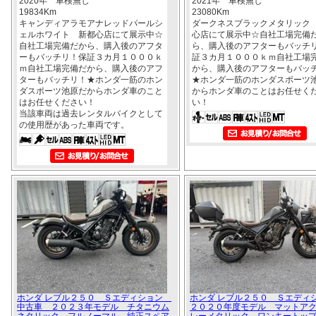
2020年 車検無し
2021年 車検無し
19834Km
23080Km
キャンディアラモアナレッドパールシ
ダークネスブラックメタリック
ェルホワイト 新都心店にて展示中☆
心店にて展示中☆自社工場完備
自社工場完備だから、購入後のアフタ
ら、購入後のアフターもバッチ
ーもバッチリ！保証３カ月１０００ｋ
証３カ月１０００ｋｍ自社工場
ｍ自社工場完備だから、購入後のアフ
から、購入後のアフターもバッ
ターもバッチリ！★ホンダ一筋のホン
★ホンダ一筋のホンダスポーツ
ダスポーツ池原だからホンダ車のこと
からホンダ車のことはお任せく
はお任せください！
い！
当該車両は過去レンタルバイクとして
の使用歴があった車両です。
ホンダ レブル２５０ Ｓエディション
ホンダ レブル２５０ Ｓエデ
中古車 ２０２３年モデル チタニウム
２０２０年度モデル マットア
ネタリック フルノーマル 純正スペア
レーメタリック ワンキートッ