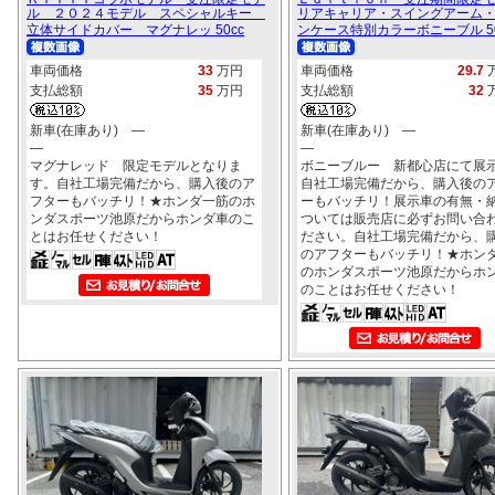
ル ２０２４モデル スペシャルキー
リアキャリア・スイングアーム
立体サイドカバー マグナレッ 50cc
ンケース特別カラーボニーブル 50
車両価格
33
万円
車両価格
29.7
支払総額
35
万円
支払総額
32
新車(在庫あり) ―
新車(在庫あり) ―
―
―
マグナレッド 限定モデルとなりま
ボニーブルー 新都心店にて展
す。自社工場完備だから、購入後のア
自社工場完備だから、購入後の
フターもバッチリ！★ホンダ一筋のホ
ーもバッチリ！展示車の有無・
ンダスポーツ池原だからホンダ車のこ
ついては販売店に必ずお問い合
とはお任せください！
ださい。自社工場完備だから、
のアフターもバッチリ！★ホン
のホンダスポーツ池原だからホ
のことはお任せください！