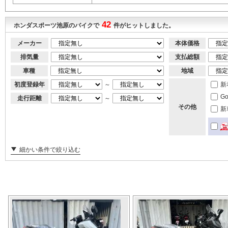
42
ホンダスポーツ池原のバイクで
件がヒットしました。
メーカー
本体価格
排気量
支払総額
車種
地域
初度登録年
～
新
G
走行距離
～
その他
新
細かい条件で絞り込む