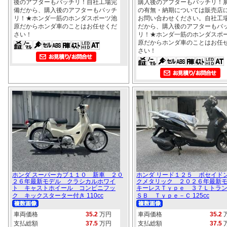
後のアフターもバッチリ！自社工場完
購入後のアフターもバッチリ！
備だから、購入後のアフターもバッチ
の有無・納期については販売店
リ！★ホンダ一筋のホンダスポーツ池
お問い合わせください。自社工
原だからホンダ車のことはお任せくだ
だから、購入後のアフターもバ
さい！
リ！★ホンダ一筋のホンダスポ
原だからホンダ車のことはお任
さい！
ホンダ スーパーカブ１１０ 新車 ２０
ホンダ リード１２５ ポセイド
２６年最新モデル クラシカルホワイ
クメタリック ２０２６年最新
ト キャストホイール コンビニフッ
キーレスＴｙｐｅ ３７Ｌトラ
ク キックスターター付き 110cc
ＳＢ Ｔｙｐｅ－Ｃ 125cc
車両価格
35.2
万円
車両価格
35.2
支払総額
37.5
万円
支払総額
37.5