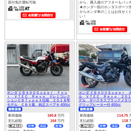
原付免許運転可能
から、購入後のアフターもバッ
★ホンダ一筋のホンダスポーツ
からホンダ車のことはお任せく
い！
ホンダ ＣＢ４００Ｓｕｐｅｒ Ｆｏｕ
ホンダ ＣＢ４００Ｓｕｐｅｒ 
ｒ ＶＴＥＣ Ｒｅｖｏ ドレミコレク
ル ＶＴＥＣ Ｒｅｖｏ ２０
ションＣＢＴｙｐｅＸ仕様 ２０１８年
デル ダークネスブラックメタ
モデル ＣＢＸ風 純正スペアキ 400cc
グリップヒーター付 400cc
車両価格
160.8
万円
車両価格
114.75
支払総額
164
万円
支払総額
118