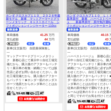
ホンダ クロスカブ１１０ ２０２６年最
ホンダ クロスカブ１１０ Ｌｉ
新モデル 新車 マットアーマードグリ
基準原付 新車 ハーベストベ
ーンメタリック キャストホイール シ
ュ 新基準原付・原付免許運転
フトポジションインジケーター 110cc
フトポジションインジケーター 10
車両価格
41.25
万円
車両価格
40.15
支払総額
44
万円
支払総額
43
新車(注文販売) 自賠責保険無し
新車(注文販売) 自賠責保険無し
―
―
マットアーマードグリーンメタリッ
ハーベストベージュ 新都心店
ク 新都心店にて展示中☆自社工場完
示中☆自社工場完備だから、購
備だから、購入後のアフターもバッチ
アフターもバッチリ！展示車の
リ！展示車の有無・納期については販
納期については販売店に必ずお
売店に必ずお問い合わせください。自
わせください。自社工場完備だ
社工場完備だから、購入後のアフター
購入後のアフターもバッチリ！
もバッチリ！★ホンダ一筋のホンダス
ダ一筋のホンダスポーツ池原だ
ポーツ池原だからホンダ車のことはお
ンダ車のことはお任せください
任せください！
従来の原付免許で運転できます
ルールは従来の５０ｃｃの交通
と同じですのでお気を付けくだ