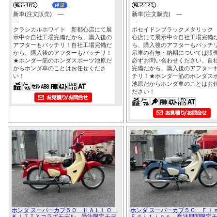
新車(注文販売) ―
新車(注文販売) ―
―
―
クラシカルホワイト 新都心店にて展
ポセイドンブラックメタリック
示中☆自社工場完備だから、購入後の
心店にて展示中☆自社工場完備
アフターもバッチリ！自社工場完備だ
ら、購入後のアフターもバッチ
から、購入後のアフターもバッチリ！
示車の有無・納期については販
★ホンダ一筋のホンダスポーツ池原だ
必ずお問い合わせください。自
からホンダ車のことはお任せくださ
完備だから、購入後のアフター
い！
チリ！★ホンダ一筋のホンダス
池原だからホンダ車のことはお
ださい！
ホンダ スーパーカブ５０ ＨＡＬＬＯ
ホンダ スーパーカブ５０ Ｆ
ＫＩＴＴＹコラボモデル 受注限定モデ
Ｅｄｉｔｉｏｎ 受注期間限定