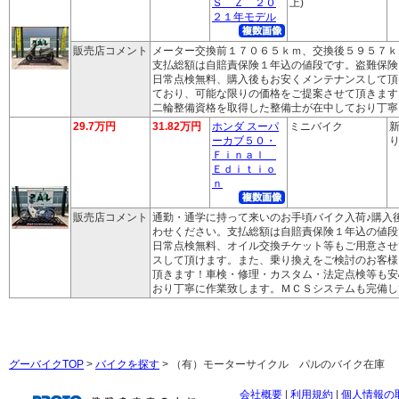
Ｓ Ｚ ２０
上)
２１年モデル
販売店コメント
メーター交換前１７０６５ｋｍ、交換後５９５７ｋ
支払総額は自賠責保険１年込の値段です。盗難保険
日常点検無料、購入後もお安くメンテナンスして頂
ており、可能な限りの価格をご提案させて頂きます
二輪整備資格を取得した整備士が在中しており丁寧
29.7万円
31.82万円
ホンダ スーパ
ミニバイク
新
ーカブ５０・
り
Ｆｉｎａｌ
Ｅｄｉｔｉｏ
ｎ
販売店コメント
通勤・通学に持って来いのお手頃バイク入荷♪購入
わせください。支払総額は自賠責保険１年込の値段
日常点検無料、オイル交換チケット等もご用意させ
スして頂けます。また、乗り換えをご検討のお客様
頂きます！車検・修理・カスタム・法定点検等も安
おり丁寧に作業致します。ＭＣＳシステムも完備し
グーバイクTOP
>
バイクを探す
> （有）モーターサイクル パルのバイク在庫
会社概要
|
利用規約
|
個人情報の