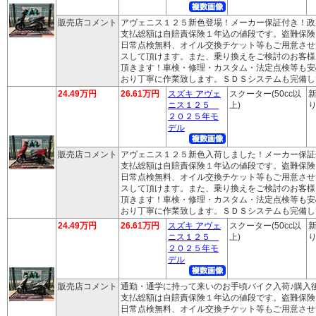
販売店コメント
アヴェニス１２５新色登場！メーカー保証付き！政
支払総額は自賠責保険１年込の値段です。盗難保険
日常点検無料、オイル交換チケット等もご用意させ
スして頂けます。また、乗り換えをご検討のお客様
頂きます！車検・修理・カスタム・法定点検等も安
おり丁寧に作業致します。ＳＤＳシステムも完備し
24.49万円
26.61万円
スズキ アヴェ
スクーター(50cc以
新
ニス１２５
上)
り
２０２５年モ
デル
販売店コメント
アヴェニス１２５新色入荷しました！メーカー保証
支払総額は自賠責保険１年込の値段です。盗難保険
日常点検無料、オイル交換チケット等もご用意させ
スして頂けます。また、乗り換えをご検討のお客様
頂きます！車検・修理・カスタム・法定点検等も安
おり丁寧に作業致します。ＳＤＳシステムも完備し
24.49万円
26.61万円
スズキ アヴェ
スクーター(50cc以
新
ニス１２５
上)
り
２０２５年モ
デル
販売店コメント
通勤・通学に持って来いのお手頃バイク入荷♪購入
支払総額は自賠責保険１年込の値段です。盗難保険
日常点検無料、オイル交換チケット等もご用意させ