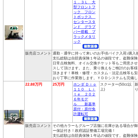
１．３Ｌ 大
型フロントフ
ック フロン
トボックス
センタースタ
ンド グラブ
バー搭載 ブ
ラックメタリ
ック
販売店コメント
通勤・通学に持って来いのお手頃バイク入荷♪購入
支払総額は自賠責保険１年込の値段です。盗難保険
日常点検無料、オイル交換チケット等もご用意させ
スして頂けます。また、乗り換えをご検討のお客様
頂きます！車検・修理・カスタム・法定点検等も安
おり丁寧に作業致します。ＹＤＤシステムも完備し
22.88万円
25万円
ホンダ Ｄｉｏ
スクーター(50cc以
新
１１０ Ｌｉ
上)
り
ｔｅ ２０２
６年モデ
ル 新基準
原付・原付免
許運転可
販売店コメント
その他カラーもグループ店舗に在庫がある場合が御
ー保証付き！政府認証整備工場完備！
支払総額は自賠責保険１年込の値段です。盗難保険