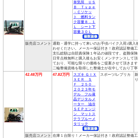
単気筒 ＵＳ
Ｂ Ｔｙｐｅ
－Ｃソケッ
ト 燃料タン
ク容量８．１
Ｌ シート下
容量３０Ｌ
販売店コメント
通勤・通学に持って来いのお手頃バイク入荷♪購入
わせください。メーカー保証付き！政府認証整備工
支払総額は自賠責保険１年込の値段です。盗難保険
日常点検無料と購入後もお安くメンテナンスして頂
ており、可能な限りの価格をご提案させて頂きます
二輪整備資格を取得した整備士が在中しており丁寧
42.48万円
47.82万円
スズキ ＧＩＸ
スポーツ/レプリカ
新
ＸＥＲ Ｓ
り
Ｆ ２５０
２０２３年モ
デル フル液
晶デジタルメ
ーター 油冷
ＳＥＰエンジ
ン マットス
テラブルーメ
タリック
販売店コメント
在庫１台限り！メーカー保証付き！政府認証整備工