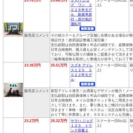
23.76万円
25.88万円
ヤマハ ジョ
スクーター(50cc以
新
グ ワン ２
上)
り
０２６年モデ
ル 新基準原
付・原付免許
運転可
販売店コメント
その他カラーもグループ店舗に在庫がある場合が御
保証付き！政府認証整備工場完備！
支払総額は自賠責保険１年込の値段です。盗難保険
日常点検無料、購入後もお安くメンテナンスして頂
ており、可能な限りの価格をご提案させて頂きます
二輪整備資格を取得した整備士が在中しており丁寧
23.39万円
25.51万円
スズキ アドレ
スクーター(50cc以
新
ス１２５ ２
上)
り
０２２年モデ
ル
販売店コメント
新型アドレス発売！お洒落なデザインが魅力！メー
支払総額は自賠責保険１年込の値段です。盗難保険
日常点検無料、オイル交換チケット等もご用意させ
スして頂けます。また、乗り換えをご検討のお客様
頂きます！車検・修理・カスタム・法定点検等も安
おり丁寧に作業致します。ＳＤＳシステムも完備し
23.2万円
25.32万円
ヤマハ ジョグ
スクーター(50cc以
新
１２５ トラ
上)
り
ンク容量２