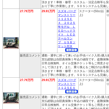
頂きます！車検・修理・カスタム・法定点検等も安
おり丁寧に作業致します。ＳＤＳシステムも完備し
27.79万円
29.91万円
スズキ バーグ
スクーター(50cc以
新
マンストリー
上)
り
ト１２５Ｅ
Ｘ ２０２５
年モデル Ｌ
ＥＤヘッドラ
イト ＬＥＤ
テールラン
プ ＵＳＢソ
ケット付き
販売店コメント
通勤・通学に持って来いのお手頃バイク入荷♪購入
支払総額は自賠責保険１年込の値段です。盗難保険
日常点検無料、オイル交換チケット等もご用意させ
スして頂けます。また、乗り換えをご検討のお客様
頂きます！車検・修理・カスタム・法定点検等も安
おり丁寧に作業致します。ＳＤＳシステムも完備し
27.79万円
29.91万円
スズキ バーグ
スクーター(50cc以
新
マンストリー
上)
り
ト１２５ＥＸ
販売店コメント
通勤・通学に持って来いのお手頃バイク入荷♪購入
支払総額は自賠責保険１年込の値段です。盗難保険
日常点検無料、オイル交換チケット等もご用意させ
スして頂けます。また、乗り換えをご検討のお客様