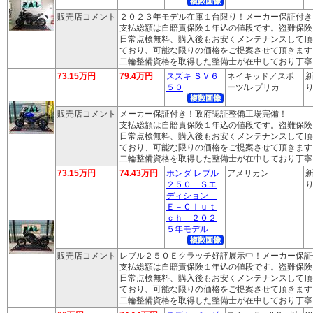
販売店コメント
２０２３年モデル在庫１台限り！メーカー保証付き
支払総額は自賠責保険１年込の値段です。盗難保険
日常点検無料、購入後もお安くメンテナンスして頂
ており、可能な限りの価格をご提案させて頂きます
二輪整備資格を取得した整備士が在中しており丁寧
73.15万円
79.4万円
スズキ ＳＶ６
ネイキッド／スポ
新
５０
ーツ/レプリカ
り
販売店コメント
メーカー保証付き！政府認証整備工場完備！
支払総額は自賠責保険１年込の値段です。盗難保険
日常点検無料、購入後もお安くメンテナンスして頂
ており、可能な限りの価格をご提案させて頂きます
二輪整備資格を取得した整備士が在中しており丁寧
73.15万円
74.43万円
ホンダ レブル
アメリカン
新
２５０ Ｓエ
り
ディション
Ｅ－Ｃｌｕｔ
ｃｈ ２０２
５年モデル
販売店コメント
レブル２５０Ｅクラッチ好評展示中！メーカー保証
支払総額は自賠責保険１年込の値段です。盗難保険
日常点検無料、購入後もお安くメンテナンスして頂
ており、可能な限りの価格をご提案させて頂きます
二輪整備資格を取得した整備士が在中しており丁寧