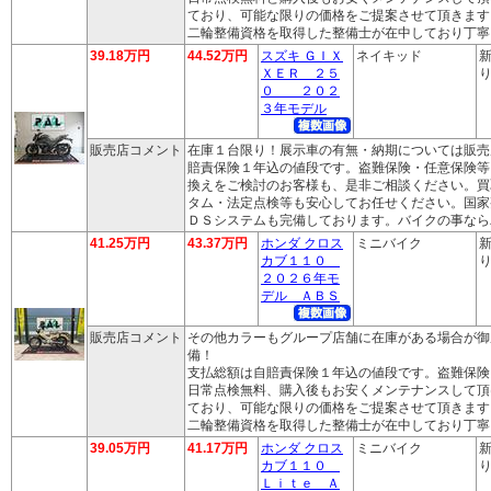
ており、可能な限りの価格をご提案させて頂きます
二輪整備資格を取得した整備士が在中しており丁寧
39.18万円
44.52万円
スズキ ＧＩＸ
ネイキッド
新
ＸＥＲ ２５
り
０ ２０２
３年モデル
販売店コメント
在庫１台限り！展示車の有無・納期については販売
賠責保険１年込の値段です。盗難保険・任意保険等
換えをご検討のお客様も、是非ご相談ください。買
タム・法定点検等も安心してお任せください。国家
ＤＳシステムも完備しております。バイクの事なら
41.25万円
43.37万円
ホンダ クロス
ミニバイク
新
カブ１１０
り
２０２６年モ
デル ＡＢＳ
販売店コメント
その他カラーもグループ店舗に在庫がある場合が御
備！
支払総額は自賠責保険１年込の値段です。盗難保険
日常点検無料、購入後もお安くメンテナンスして頂
ており、可能な限りの価格をご提案させて頂きます
二輪整備資格を取得した整備士が在中しており丁寧
39.05万円
41.17万円
ホンダ クロス
ミニバイク
新
カブ１１０
り
Ｌｉｔｅ Ａ