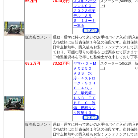
66万円
74.14万円
スズキ バーグ
スクーター(50cc以
2
マン４００
上)
２０２３年モ
デル ＡＢ
Ｓ １オーナ
ー車両
販売店コメント
通勤・通学に持って来いのお手頃バイク入荷♪購入
支払総額は自賠責保険１年込の値段です。盗難保険
日常点検無料、購入後もお安くメンテナンスして頂
ており、可能な限りの価格をご提案させて頂きます
二輪整備資格を取得した整備士が在中しており丁寧
68.2万円
73.52万円
ヤマハ Ｘ－Ｍ
スクーター(50cc以
新
ＡＸ２５０
上)
り
ＡＢＳ 水
冷・４ストロ
ーク・ＳＯＨ
Ｃ・４バル
ブ・単気筒
ＵＳＢ ＴＹ
ＰＥ－Ｃ 装
備 燃料タン
ク容量１３Ｌ
販売店コメント
通勤・通学に持って来いのお手頃バイク入荷♪購入
支払総額は自賠責保険１年込の値段です。盗難保険
日常点検無料と購入後もお安くメンテナンスして頂