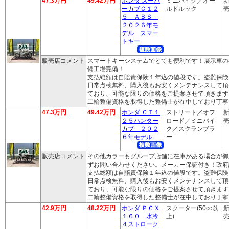
47.3万円
49.42万円
ホンダ スーパ
ミニバイク／オー
新
ーカブＣ１２
ルドルック
売
５ ＡＢＳ
２０２６年モ
デル スマー
トキー
販売店コメント
スマートキーシステムでとても便利です！展示車の
備工場完備！
支払総額は自賠責保険１年込の値段です。盗難保険
日常点検無料、購入後もお安くメンテナンスして頂
ており、可能な限りの価格をご提案させて頂きます
二輪整備資格を取得した整備士が在中しており丁寧
47.3万円
49.42万円
ホンダ ＣＴ１
ストリート／オフ
新
２５ハンター
ロード／ミニバイ
売
カブ ２０２
ク／スクランブラ
６年モデル
ー
販売店コメント
その他カラーもグループ店舗に在庫がある場合が御
ずお問い合わせください。メーカー保証付き！政府
支払総額は自賠責保険１年込の値段です。盗難保険
日常点検無料、購入後もお安くメンテナンスして頂
ており、可能な限りの価格をご提案させて頂きます
二輪整備資格を取得した整備士が在中しており丁寧
42.9万円
48.22万円
ホンダ ＰＣＸ
スクーター(50cc以
新
１６０ 水冷
上)
売
４ストローク