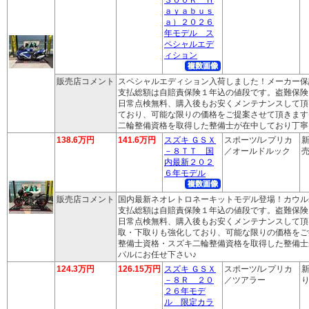
ａｙａｂｕｓ
ａ）２０２６
年モデル ス
ペシャルエデ
ィション
販売店コメント
スペシャルエディション入荷しました！メーカー保
支払総額は自賠責保険１年込の値段です。盗難保険
日常点検無料、購入後もお安くメンテナンスして頂
ており、可能な限りの価格をご提案させて頂きます
二輪整備資格を取得した整備士が在中しており丁寧
138.6万円
141.6万円
スズキ ＧＳＸ
スポーツ/レプリカ
新
－８ＴＴ 国
／オールドルック
売
内最新２０２
６年モデル
販売店コメント
国内最新ネオレトロネーキットモデル登場！カウル
支払総額は自賠責保険１年込の値段です。盗難保険
日常点検無料、購入後もお安くメンテナンスして頂
取・下取りも強化しており、可能な限りの価格をご
整備士資格・スズキ二輪整備資格を取得した整備士
パルにお任せ下さい♪
124.3万円
126.15万円
スズキ ＧＳＸ
スポーツ/レプリカ
新
－８Ｒ ２０
／ツアラー
り
２６年モデ
ル 限定カラ