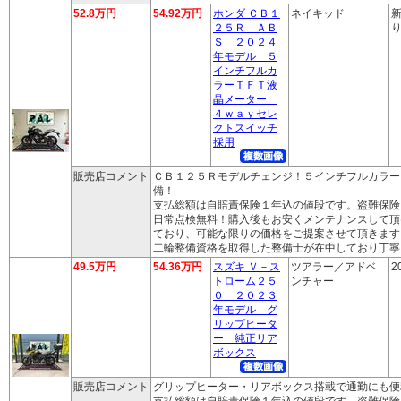
52.8万円
54.92万円
ホンダ ＣＢ１
ネイキッド
新
２５Ｒ ＡＢ
り
Ｓ ２０２４
年モデル ５
インチフルカ
ラーＴＦＴ液
晶メーター
４ｗａｙセレ
クトスイッチ
採用
販売店コメント
ＣＢ１２５Ｒモデルチェンジ！５インチフルカラー
備！
支払総額は自賠責保険１年込の値段です。盗難保険
日常点検無料！購入後もお安くメンテナンスして頂
ており、可能な限りの価格をご提案させて頂きます
二輪整備資格を取得した整備士が在中しており丁寧
49.5万円
54.36万円
スズキ Ｖ－ス
ツアラー／アドベ
2
トローム２５
ンチャー
０ ２０２３
年モデル グ
リップヒータ
ー 純正リア
ボックス
販売店コメント
グリップヒーター・リアボックス搭載で通勤にも便
支払総額は自賠責保険１年込の値段です。盗難保険