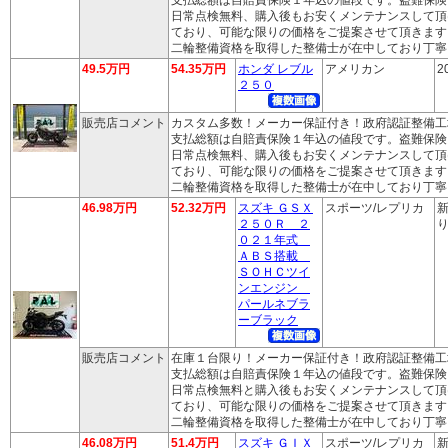
日常点検無料、購入後もお安くメンテナンスして頂
ており、可能な限りの価格をご提案させて頂きます
二輪整備資格を取得した整備士が在中しており丁寧
49.5万円
54.35万円
ホンダ レブル
アメリカン
2
２５０
販売店コメント
カスタム多数！メーカー保証付き！政府認証整備工
支払総額は自賠責保険１年込の値段です。盗難保険
日常点検無料、購入後もお安くメンテナンスして頂
ており、可能な限りの価格をご提案させて頂きます
二輪整備資格を取得した整備士が在中しており丁寧
46.98万円
52.32万円
スズキ ＧＳＸ
スポーツ/レプリカ
新
２５０Ｒ ２
り
０２１年式
ＡＢＳ搭載
ＳＯＨＣツイ
ンエンジン
パールネブラ
ーブラック
販売店コメント
在庫１台限り！メーカー保証付き！政府認証整備工
支払総額は自賠責保険１年込の値段です。盗難保険
日常点検無料と購入後もお安くメンテナンスして頂
ており、可能な限りの価格をご提案させて頂きます
二輪整備資格を取得した整備士が在中しており丁寧
46.08万円
51.4万円
スズキ ＧＩＸ
スポーツ/レプリカ
新