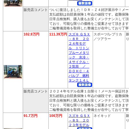
販売店コメント
ついに復活しました！ＤＲ－Ｚ４好評展示中！メー
支払総額は自賠責保険１年込の値段です。盗難保険
日常点検無料、購入後もお安くメンテナンスして頂
ており、可能な限りの価格をご提案させて頂きます
二輪整備資格を取得した整備士が在中しており丁寧
102.9万円
111.39万円
スズキ ＧＳＸ
スポーツ/レプリカ
新
－８Ｒ ２０
／ツアラー
り
２４年モデ
ル トリトン
ブルーメタリ
ック 水冷・
４サイクル・
２気筒 ／
ＤＯＨＣ・４
バルブ 燃料
タンク１４Ｌ
販売店コメント
２０２４年モデル在庫１台限り！メーカー保証付き
支払総額は自賠責保険１年込の値段です。盗難保険
日常点検無料と購入後もお安くメンテナンスして頂
ており、可能な限りの価格をご提案させて頂きます
二輪整備資格を取得した整備士が在中しており丁寧
91.7万円
100万円
スズキ ＧＳＸ
ネイキッド
新
－８Ｓ ２０
り
２３年モデル