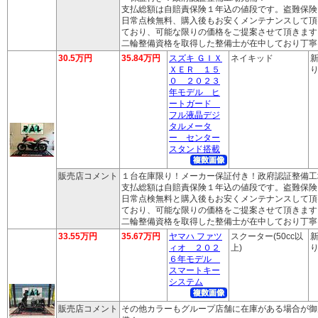
支払総額は自賠責保険１年込の値段です。盗難保険
日常点検無料、購入後もお安くメンテナンスして頂
ており、可能な限りの価格をご提案させて頂きます
二輪整備資格を取得した整備士が在中しており丁寧
30.5万円
35.84万円
スズキ ＧＩＸ
ネイキッド
新
ＸＥＲ １５
り
０ ２０２３
年モデル ヒ
ートガード
フル液晶デジ
タルメータ
ー センター
スタンド搭載
販売店コメント
１台在庫限り！メーカー保証付き！政府認証整備工
支払総額は自賠責保険１年込の値段です。盗難保険
日常点検無料と購入後もお安くメンテナンスして頂
ており、可能な限りの価格をご提案させて頂きます
二輪整備資格を取得した整備士が在中しており丁寧
33.55万円
35.67万円
ヤマハ ファツ
スクーター(50cc以
新
ィオ ２０２
上)
り
６年モデル
スマートキー
システム
販売店コメント
その他カラーもグループ店舗に在庫がある場合が御