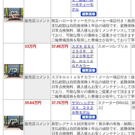
ーキティーモ
デル
販売店コメント
限定ハローキティーモデルメーカー保証付き！政府
支払総額は自賠責保険１年込の値段です。盗難保険
日常点検無料、購入後もお安くメンテナンスして頂
ており、可能な限りの価格をご提案させて頂きます
二輪整備資格を取得した整備士が在中しており丁寧
33万円
37.86万円
スズキ ＧＳＸ
スポーツ/レプリカ
2
２５０Ｒ ２
０２０年モデ
ル ｍｏｔｏ
ＧＰカラー
販売店コメント
スズキｍｏｔｏＧＰカラー！メーカー保証付き！政
支払総額は自賠責保険１年込の値段です。盗難保険
日常点検無料、購入後もお安くメンテナンスして頂
ており、可能な限りの価格をご提案させて頂きます
二輪整備資格を取得した整備士が在中しており丁寧
35.64万円
37.76万円
ヤマハ シグナ
スクーター(50cc以
新
スＸ ２０２
上)
売
６年モデル
販売店コメント
新型シグナスＸ好評展示中！展示車の有無・納期に
支払総額は自賠責保険１年込の値段です。盗難保険
日常点検無料、購入後もお安くメンテナンスして頂