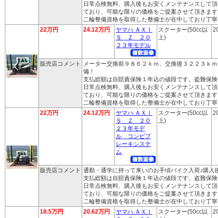
日常点検無料、購入後もお安くメンテナンスして頂
ており、可能な限りの価格をご提案させて頂きます
二輪整備資格を取得した整備士が在中しており丁寧
22万円
24.12万円
ヤマハ ＡＸＩ
スクーター(50cc以
2
Ｓ Ｚ ２０
上)
２３年モデル
販売店コメント
メーター交換前９８６２ｋｍ、交換後３２２３ｋｍ
備！
支払総額は自賠責保険１年込の値段です。盗難保険
日常点検無料、購入後もお安くメンテナンスして頂
ており、可能な限りの価格をご提案させて頂きます
二輪整備資格を取得した整備士が在中しており丁寧
22万円
24.12万円
ヤマハ ＡＸＩ
スクーター(50cc以
2
Ｓ Ｚ ２０
上)
２３年モデ
ル コンビブ
レーキシステ
ム
販売店コメント
通勤・通学に持って来いのお手頃バイク入荷♪購入
支払総額は自賠責保険１年込の値段です。盗難保険
日常点検無料、購入後もお安くメンテナンスして頂
ており、可能な限りの価格をご提案させて頂きます
二輪整備資格を取得した整備士が在中しており丁寧
18.5万円
20.62万円
ヤマハ ＡＸＩ
スクーター(50cc以
2