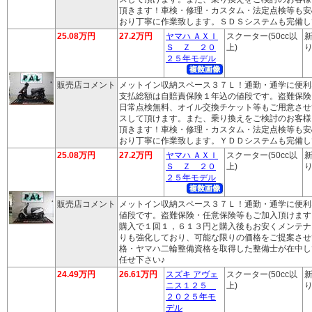
頂きます！車検・修理・カスタム・法定点検等も安
おり丁寧に作業致します。ＳＤＳシステムも完備し
25.08万円
27.2万円
ヤマハ ＡＸＩ
スクーター(50cc以
新
Ｓ Ｚ ２０
上)
り
２５年モデル
販売店コメント
メットイン収納スペース３７Ｌ！通勤・通学に便利
支払総額は自賠責保険１年込の値段です。盗難保険
日常点検無料、オイル交換チケット等もご用意させ
スして頂けます。また、乗り換えをご検討のお客様
頂きます！車検・修理・カスタム・法定点検等も安
おり丁寧に作業致します。ＹＤＤシステムも完備し
25.08万円
27.2万円
ヤマハ ＡＸＩ
スクーター(50cc以
新
Ｓ Ｚ ２０
上)
り
２５年モデル
販売店コメント
メットイン収納スペース３７Ｌ！通勤・通学に便利
値段です。盗難保険・任意保険等もご加入頂けます
購入で１回１，６１３円と購入後もお安くメンテナ
りも強化しており、可能な限りの価格をご提案させ
格・ヤマハ二輪整備資格を取得した整備士が在中し
任せ下さい♪
24.49万円
26.61万円
スズキ アヴェ
スクーター(50cc以
新
ニス１２５
上)
り
２０２５年モ
デル