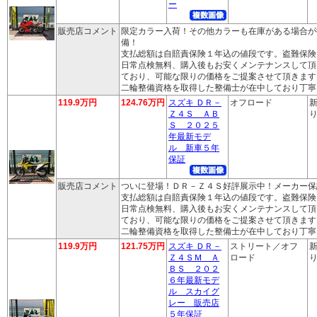
ー
販売店コメント
限定カラー入荷！その他カラーも在庫がある場合が
備！
支払総額は自賠責保険１年込の値段です。盗難保険
日常点検無料、購入後もお安くメンテナンスして頂
ており、可能な限りの価格をご提案させて頂きます
二輪整備資格を取得した整備士が在中しており丁寧
119.9万円
124.76万円
スズキ ＤＲ－
オフロード
新
Ｚ４Ｓ ＡＢ
り
Ｓ ２０２５
年最新モデ
ル 新車５年
保証
販売店コメント
ついに登場！ＤＲ－Ｚ４Ｓ好評展示中！メーカー保
支払総額は自賠責保険１年込の値段です。盗難保険
日常点検無料、購入後もお安くメンテナンスして頂
ており、可能な限りの価格をご提案させて頂きます
二輪整備資格を取得した整備士が在中しており丁寧
119.9万円
121.75万円
スズキ ＤＲ－
ストリート／オフ
新
Ｚ４ＳＭ Ａ
ロード
り
ＢＳ ２０２
６年最新モデ
ル スカイグ
レー 販売店
５年保証