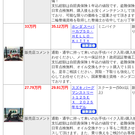
備！
支払総額は自賠責保険１年込の値段です。盗難保険
日常点検無料、購入後もお安くメンテナンスして頂
ており、可能な限りの価格をご提案させて頂きます
二輪整備資格を取得した整備士が在中しており丁寧
33万円
35.12万円
ホンダ スーパ
ミニバイク
新
ーカブ５０・
り
ＨＥＬＬＯ
ＫＩＴＴＹ
販売店コメント
通勤・通学に持って来いのお手頃バイク入荷♪購入
わせください。メーカー保証付き！政府認証整備工
支払総額は自賠責保険１年込の値段です。盗難保険
日常点検無料、オイル交換もチケット購入で１回１
も、是非ご相談ください。買取・下取りも強化して
心してお任せください。国家整備士資格・ホンダ二
ております。
27.79万円
29.91万円
スズキ バーグ
スクーター(50cc以
新
マンストリー
上)
り
ト１２５Ｅ
Ｘ ２０２５
年モデル
販売店コメント
通勤・通学に持って来いのお手頃バイク入荷♪購入
支払総額は自賠責保険１年込の値段です。盗難保険
日常点検無料、オイル交換チケット等もご用意させ
スして頂けます。また、乗り換えをご検討のお客様