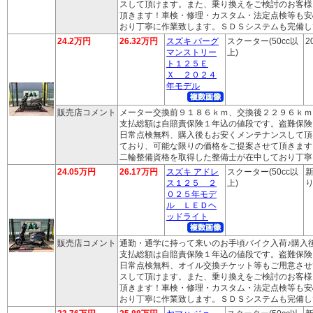
スして頂けます。また、乗り換えをご検討のお客様
頂きます！車検・修理・カスタム・法定点検等も安
おり丁寧に作業致します。ＳＤＳシステムも完備し
24.2万円
26.32万円
スズキ バーグ
スクーター(50cc以
2
マンストリー
上)
ト１２５Ｅ
Ｘ ２０２４
年モデル
販売店コメント
メーター交換前９１８６ｋｍ、交換後２２９６ｋｍ
支払総額は自賠責保険１年込の値段です。盗難保険
日常点検無料、購入後もお安くメンテナンスして頂
ており、可能な限りの価格をご提案させて頂きます
二輪整備資格を取得した整備士が在中しており丁寧
24.05万円
26.17万円
スズキ アドレ
スクーター(50cc以
新
ス１２５ ２
上)
り
０２５年モデ
ル ＬＥＤヘ
ッドライト
販売店コメント
通勤・通学に持って来いのお手頃バイク入荷♪購入
支払総額は自賠責保険１年込の値段です。盗難保険
日常点検無料、オイル交換チケット等もご用意させ
スして頂けます。また、乗り換えをご検討のお客様
頂きます！車検・修理・カスタム・法定点検等も安
おり丁寧に作業致します。ＳＤＳシステムも完備し