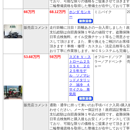
ており、可能な限りの価格をご提案させて頂きます
二輪整備資格を取得した整備士が在中しており丁寧
66万円
68.12万円
ホンダ モンキ
ミニバイク
2
ー
販売店コメント
走行距離に注目！距離あさの一台入荷しました！政
支払総額は自賠責保険１年込の値段です。盗難保険
日常点検無料、オイル交換チケット等もご用意させ
スして頂けます。また、乗り換えをご検討のお客様
頂きます！車検・修理・カスタム・法定点検等も安
おり丁寧に作業致します。ＭＣＳシステムも完備し
53.68万円
59万円
スズキ Ｖ－ス
オフロード／ツア
新
トローム２５
ラー／アドベンチ
売
０ＳＸ ２０
ャー
２５年モデ
ル ソノマレ
ッドメタリッ
ク 油冷 ４
サイクル 単
気筒
販売店コメント
通勤・通学に持って来いのお手頃バイク入荷♪購入
わせください。メーカー保証付き！政府認証整備工
支払総額は自賠責保険１年込の値段です。盗難保険
日常点検無料と購入後もお安くメンテナンスして頂
ており、可能な限りの価格をご提案させて頂きます
二輪整備資格を取得した整備士が在中しており丁寧