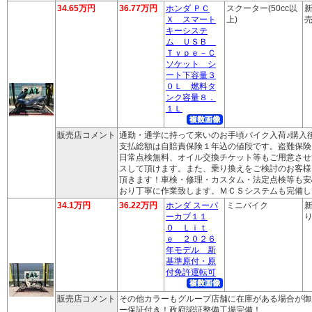
34.65万円
36.77万円
ホンダ ＰＣ
スクーター(50cc以
新
Ｘ スマート
上)
売
キーシステ
ム ＵＳＢ
Ｔｙｐｅ－Ｃ
ソケット シ
ート下容量３
０Ｌ 燃料タ
ンク容量８．
１Ｌ
販売店コメント
通勤・通学に持って来いのお手頃バイク入荷♪購入
支払総額は自賠責保険１年込の値段です。盗難保険
日常点検無料、オイル交換チケット等もご用意させ
スして頂けます。また、乗り換えをご検討のお客様
頂きます！車検・修理・カスタム・法定点検等も安
おり丁寧に作業致します。ＭＣＳシステムも完備し
34.1万円
36.22万円
ホンダ スーパ
ミニバイク
新
ーカブ１１
り
０ Ｌｉｔ
ｅ ２０２６
年モデル 新
基準原付・原
付免許運転可
販売店コメント
その他カラーもグループ店舗に在庫がある場合が御
ー保証付き！政府認証整備工場完備！