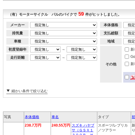
59
（有）モーターサイクル パルのバイクで
件がヒットしました。
メーカー
本体価格
排気量
支払総額
車種
地域
初度登録年
～
新
G
走行距離
～
新
その他
細かい条件で絞り込む
写真
本体価格
車名
タイプ
238.7万円
240.55万円
スズキ ハヤブ
スポーツ/レプリカ
新
サ（ＧＳＸ１
／ツアラー
り
３００Ｒ Ｈ