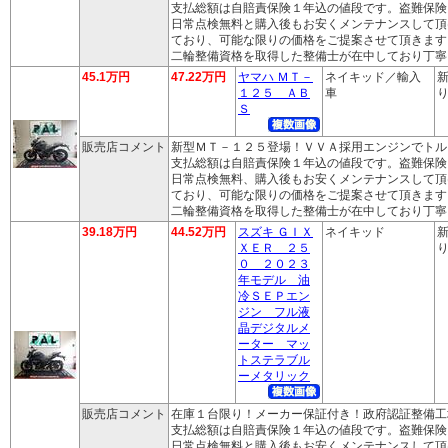
支払総額は自賠責保険１年込の値段です。盗難保険
日常点検無料と購入後もお安くメンテナンスして頂
ており、可能な限りの価格をご提案させて頂きます
二輪整備資格を取得した整備士が在中しており丁寧
45.1万円
47.22万円
ヤマハ ＭＴ－
ネイキッド／輸入
新
１２５ ＡＢ
車
り
Ｓ
販売店コメント
新型ＭＴ－１２５登場！ＶＶＡ採用エンジンでトル
支払総額は自賠責保険１年込の値段です。盗難保険
日常点検無料、購入後もお安くメンテナンスして頂
ており、可能な限りの価格をご提案させて頂きます
二輪整備資格を取得した整備士が在中しており丁寧
39.18万円
44.52万円
スズキ ＧＩＸ
ネイキッド
新
ＸＥＲ ２５
り
０ ２０２３
年モデル 油
冷ＳＥＰエン
ジン フル液
晶デジタルメ
ーター マッ
トステラブル
ーメタリック
販売店コメント
在庫１台限り！メーカー保証付き！政府認証整備工
支払総額は自賠責保険１年込の値段です。盗難保険
日常点検無料と購入後もお安くメンテナンスして頂