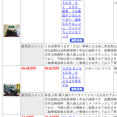
ＸＥＲ Ｓ
り
Ｆ ２５０
新車 フル液
晶デジタルメ
ーター 油冷
ＳＥＰエンジ
ン マットブ
ラックメタリ
ック
販売店コメント
１台在庫有ります！少ない車両となる為ご来店前は
支払総額は自賠責保険１年込の値段です。盗難保険
日常点検無料と購入後もお安くメンテナンスして頂
ており、可能な限りの価格をご提案させて頂きます
二輪整備資格を取得した整備士が在中しており丁寧
45.48万円
50.82万円
スズキ ＧＩＸ
スポーツ/レプリカ
新
ＸＥＲ Ｓ
り
Ｆ ２５０
２０２５年モ
デル
販売店コメント
新色入荷♪購入後のアフターフォローもお任せ下さ
支払総額は自賠責保険１年込の値段です。盗難保険
日常点検無料、購入後もお安くメンテナンスして頂
ており、可能な限りの価格をご提案させて頂きます
二輪整備資格を取得した整備士が在中しており丁寧