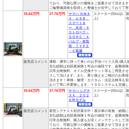
ており、可能な限りの価格をご提案させて頂きます
二輪整備資格を取得した整備士が在中しており丁寧
35.64万円
37.76万円
ヤマハ ＮＭＡ
スクーター(50cc以
新
Ｘ ＵＳＢ
上)
売
スマートキ
ー 水冷・４
ストローク・
ＳＯＨＣ・４
バルブ・単気
筒 ＴＹＰＥ
－Ｃ装備
販売店コメント
通勤・通学に持って来いのお手頃バイク入荷♪購入
支払総額は自賠責保険１年込の値段です。盗難保険
日常点検無料、オイル交換チケット等もご用意させ
スして頂けます。また、乗り換えをご検討のお客様
頂きます！車検・修理・カスタム・法定点検等も安
おり丁寧に作業致します。ＹＤＤシステムも完備し
35.64万円
37.76万円
ヤマハ シグナ
スクーター(50cc以
新
スＸ ２０２
上)
売
６年モデル
販売店コメント
新型シグナスＸ好評展示中！展示車の有無・納期に
支払総額は自賠責保険１年込の値段です。盗難保険
日常点検無料、購入後もお安くメンテナンスして頂
ており、可能な限りの価格をご提案させて頂きます