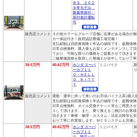
ＢＳ ２０２
６年モデル
新基準原付・
原付免許運転
可
販売店コメント
その他カラーもグループ店舗に在庫がある場合が御
カー保証付き！政府認証整備工場完備！
支払総額は自賠責保険１年込の値段です。盗難保険
日常点検無料、購入後もお安くメンテナンスして頂
ており、可能な限りの価格をご提案させて頂きます
二輪整備資格を取得した整備士が在中しており丁寧
38.5万円
40.62万円
ホンダ スーパ
ミニバイク
新
ーカブ１１
り
０・ＨＥＬＬ
Ｏ ＫＩＴＴ
Ｙ
販売店コメント
通勤・通学に持って来いのお手頃バイク入荷♪購入
支払総額は自賠責保険１年込の値段です。盗難保険
日常点検無料、オイル交換チケット等もご用意させ
スして頂けます。また、乗り換えをご検討のお客様
頂きます！車検・修理・カスタム・法定点検等も安
おり丁寧に作業致します。ＭＣＳシステムも完備し
38.5万円
40.62万円
ホンダ スーパ
ミニバイク
新
ーカブ１１
り
０ 限定ハロ