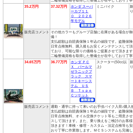
二輪整備資格を取得した整備士が在中しており丁寧
35.2万円
37.32万円
ホンダ スーパ
ミニバイク
新
ーカブ１１
り
０ ２０２６
年モデル
販売店コメント
その他カラーもグループ店舗に在庫がある場合が御
備！
支払総額は自賠責保険１年込の値段です。盗難保険
日常点検無料、購入後もお安くメンテナンスして頂
ており、可能な限りの価格をご提案させて頂きます
二輪整備資格を取得した整備士が在中しており丁寧
34.65万円
36.77万円
ホンダ ＰＣ
スクーター(50cc以
新
Ｘ パールマ
上)
り
ゼラニックブ
ラック スマ
ートキーシス
テム ＵＳ
Ｂ Ｔｙｐｅ
Ｃソケット
販売店コメント
通勤・通学に持って来いのお手頃バイク入荷♪購入
支払総額は自賠責保険１年込の値段です。盗難保険
日常点検無料、オイル交換チケット等もご用意させ
スして頂けます。また、乗り換えをご検討のお客様
頂きます！車検・修理・カスタム・法定点検等も安
おり丁寧に作業致します。ＭＣＳシステムも完備し