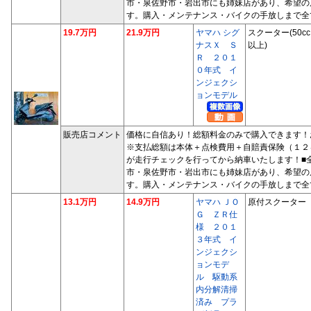
市・泉佐野市・岩出市にも姉妹店があり、希望の
す。購入・メンテナンス・バイクの手放しまで全
19.7万円
21.9万円
ヤマハ シグ
スクーター(50cc
ナスＸ Ｓ
以上)
Ｒ ２０１
０年式 イ
ンジェクシ
ョンモデル
販売店コメント
価格に自信あり！総額料金のみで購入できます！
※支払総額は本体＋点検費用＋自賠責保険（１２
が走行チェックを行ってから納車いたします！■
市・泉佐野市・岩出市にも姉妹店があり、希望の
す。購入・メンテナンス・バイクの手放しまで全
13.1万円
14.9万円
ヤマハ ＪＯ
原付スクーター
Ｇ ＺＲ仕
様 ２０１
３年式 イ
ンジェクシ
ョンモデ
ル 駆動系
内分解清掃
済み プラ