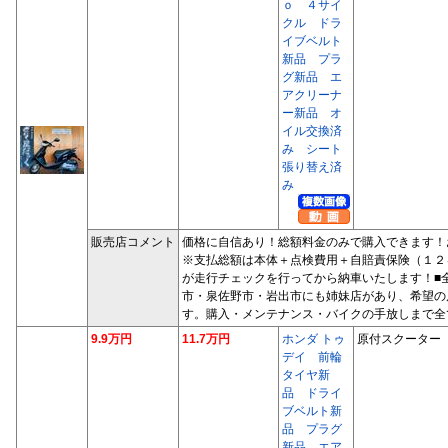
ｏ ４サイ
クル ドラ
イブベルト
新品 プラ
グ新品 エ
アクリーナ
ー新品 オ
イル交換済
み シート
張り替え済
み
販売店コメント
価格に自信あり！総額料金のみで購入できます！
※支払総額は本体＋点検費用＋自賠責保険（１２
が走行チェックを行ってから納車いたします！■
市・泉佐野市・岩出市にも姉妹店があり、希望の
す。購入・メンテナンス・バイクの手放しまで全
9.9万円
11.7万円
ホンダ トゥ
原付スクーター
デイ 前輪
タイヤ新
品 ドライ
ブベルト新
品 プラグ
新品 エア