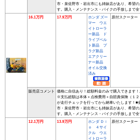
市・泉佐野市・岩出市にも姉妹店があり、希望の
す。購入・メンテナンス・バイクの手放しまで全
16.1万円
17.9万円
ホンダ ズー
原付スクーター
マー ウエ
イトローラ
ー新品 ド
ライブベル
ト新品 プ
ラグ新品
エアクリー
ナー新品
オイル交換
済み
販売店コメント
価格に自信あり！総額料金のみで購入できます！
※支払総額は本体＋点検費用＋自賠責保険（１２
が走行チェックを行ってから納車いたします！■
市・泉佐野市・岩出市にも姉妹店があり、希望の
す。購入・メンテナンス・バイクの手放しまで全
12.1万円
13.9万円
ホンダ Ｄｉ
原付スクーター
ｏ ４サイ
クル ウエ
イトローラ