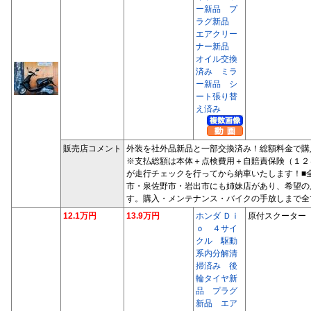
ー新品 プ
ラグ新品
エアクリー
ナー新品
オイル交換
済み ミラ
ー新品 シ
ート張り替
え済み
販売店コメント
外装を社外品新品と一部交換済み！総額料金で購
※支払総額は本体＋点検費用＋自賠責保険（１２
が走行チェックを行ってから納車いたします！■
市・泉佐野市・岩出市にも姉妹店があり、希望の
す。購入・メンテナンス・バイクの手放しまで全
12.1万円
13.9万円
ホンダ Ｄｉ
原付スクーター
ｏ ４サイ
クル 駆動
系内分解清
掃済み 後
輪タイヤ新
品 プラグ
新品 エア