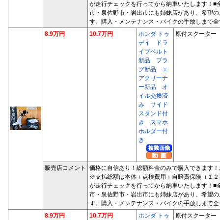
が走行チェックを行ってから納車いたします！■
市・泉佐野市・岩出市にも姉妹店があり、希望の
す。購入・メンテナンス・バイクの手放しまで全
8.9万円
10.7万円
ホンダ トゥ
原付スクーター
デイ ドラ
イブベルト
新品 プラ
グ新品 エ
アクリーナ
ー新品 オ
イル交換済
み サイド
スタンド付
き スマホ
ホルダー付
き
販売店コメント
価格に自信あり！総額料金のみで購入できます！
※支払総額は本体＋点検費用＋自賠責保険（１２
が走行チェックを行ってから納車いたします！■
市・泉佐野市・岩出市にも姉妹店があり、希望の
す。購入・メンテナンス・バイクの手放しまで全
8.9万円
10.7万円
ホンダ トゥ
原付スクーター