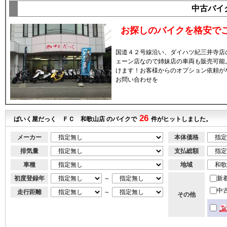
中古バイ
お探しのバイクを格安でご
国道４２号線沿い、ダイハツ紀三井寺店
ェーン店なので姉妹店の車両も販売可能
けます！お客様からのオプション依頼が
お問い合わせを
26
ばいく屋だっく ＦＣ 和歌山店 のバイクで
件がヒットしました。
メーカー
本体価格
排気量
支払総額
車種
地域
初度登録年
～
新
中
走行距離
～
その他