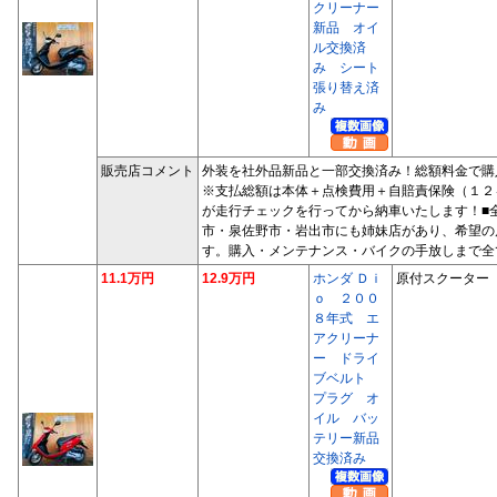
クリーナー
新品 オイ
ル交換済
み シート
張り替え済
み
販売店コメント
外装を社外品新品と一部交換済み！総額料金で購
※支払総額は本体＋点検費用＋自賠責保険（１２
が走行チェックを行ってから納車いたします！■
市・泉佐野市・岩出市にも姉妹店があり、希望の
す。購入・メンテナンス・バイクの手放しまで全
11.1万円
12.9万円
ホンダ Ｄｉ
原付スクーター
ｏ ２００
８年式 エ
アクリーナ
ー ドライ
ブベルト
プラグ オ
イル バッ
テリー新品
交換済み