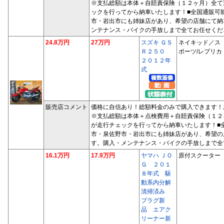
※支払総額は本体＋自賠責保険（１２ヶ月）全て
ックを行ってから納車いたします！■全国通販可
市・岩出市にも姉妹店があり、希望の店舗にて納
ンテナンス・バイクの手放しまで全てお任せくだ
24.8万円
27万円
スズキ ＧＳ
ネイキッド／ス
Ｒ２５０
ポーツ/レプリカ
２０１２年
式
販売店コメント
価格に自信あり！総額料金のみで購入できます！
※支払総額は本体＋点検費用＋自賠責保険（１２
が走行チェックを行ってから納車いたします！■
市・泉佐野市・岩出市にも姉妹店があり、希望の
す。購入・メンテナンス・バイクの手放しまで全
16.1万円
17.9万円
ヤマハ ＪＯ
原付スクーター
Ｇ ２０１
８年式 駆
動系内分解
清掃済み
プラグ新
品 エアク
リーナー新