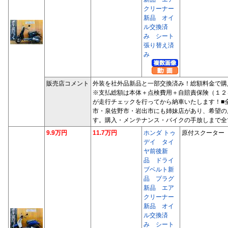
クリーナー
新品 オイ
ル交換済
み シート
張り替え済
み
販売店コメント
外装を社外品新品と一部交換済み！総額料金で購
※支払総額は本体＋点検費用＋自賠責保険（１２
が走行チェックを行ってから納車いたします！■
市・泉佐野市・岩出市にも姉妹店があり、希望の
す。購入・メンテナンス・バイクの手放しまで全
9.9万円
11.7万円
ホンダ トゥ
原付スクーター
デイ タイ
ヤ前後新
品 ドライ
ブベルト新
品 プラグ
新品 エア
クリーナー
新品 オイ
ル交換済
み シート