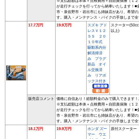
※支払総額は本体＋点検費用＋自賠責保険（１２
が走行チェックを行ってから納車いたします！■
市・泉佐野市・岩出市にも姉妹店があり、希望の
す。購入・メンテナンス・バイクの手放しまで全
17.7万円
19.9万円
スズキ アド
スクーター(50cc
レスＶ１２
以上)
５Ｓ ２０
１０年式
駆動系内分
解清掃済
み プラグ
新品 オイ
ル交換済
み リアボ
ックス付き
販売店コメント
価格に自信あり！総額料金のみで購入できます！
※支払総額は本体＋点検費用＋自賠責保険（１２
が走行チェックを行ってから納車いたします！■
市・泉佐野市・岩出市にも姉妹店があり、希望の
す。購入・メンテナンス・バイクの手放しまで全
18.1万円
19.9万円
ホンダ ズー
原付スクーター
マー ウエ