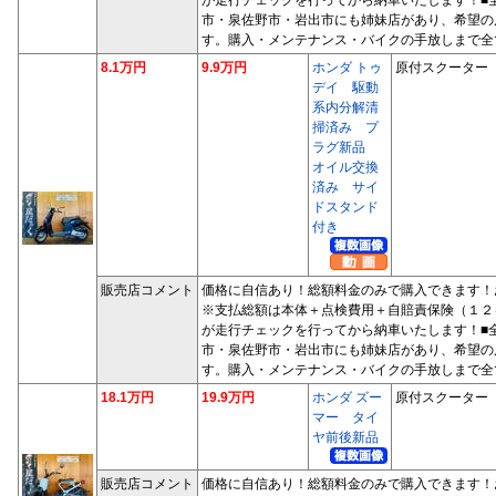
市・泉佐野市・岩出市にも姉妹店があり、希望の
す。購入・メンテナンス・バイクの手放しまで全
8.1万円
9.9万円
ホンダ トゥ
原付スクーター
デイ 駆動
系内分解清
掃済み プ
ラグ新品
オイル交換
済み サイ
ドスタンド
付き
販売店コメント
価格に自信あり！総額料金のみで購入できます！
※支払総額は本体＋点検費用＋自賠責保険（１２
が走行チェックを行ってから納車いたします！■
市・泉佐野市・岩出市にも姉妹店があり、希望の
す。購入・メンテナンス・バイクの手放しまで全
18.1万円
19.9万円
ホンダ ズー
原付スクーター
マー タイ
ヤ前後新品
販売店コメント
価格に自信あり！総額料金のみで購入できます！