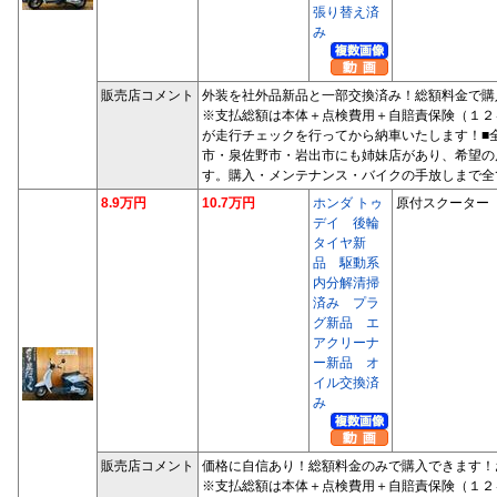
張り替え済
み
販売店コメント
外装を社外品新品と一部交換済み！総額料金で購
※支払総額は本体＋点検費用＋自賠責保険（１２
が走行チェックを行ってから納車いたします！■
市・泉佐野市・岩出市にも姉妹店があり、希望の
す。購入・メンテナンス・バイクの手放しまで全
8.9万円
10.7万円
ホンダ トゥ
原付スクーター
デイ 後輪
タイヤ新
品 駆動系
内分解清掃
済み プラ
グ新品 エ
アクリーナ
ー新品 オ
イル交換済
み
販売店コメント
価格に自信あり！総額料金のみで購入できます！
※支払総額は本体＋点検費用＋自賠責保険（１２