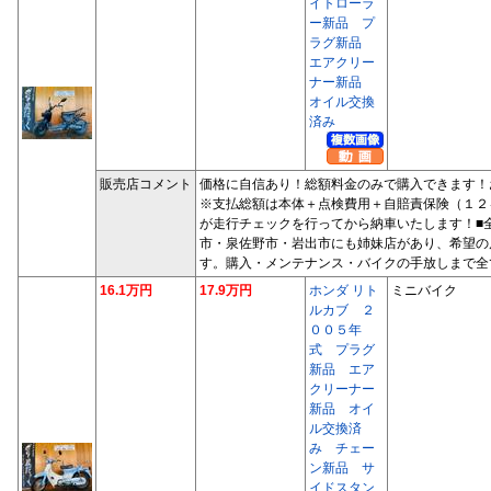
イトローラ
ー新品 プ
ラグ新品
エアクリー
ナー新品
オイル交換
済み
販売店コメント
価格に自信あり！総額料金のみで購入できます！
※支払総額は本体＋点検費用＋自賠責保険（１２
が走行チェックを行ってから納車いたします！■
市・泉佐野市・岩出市にも姉妹店があり、希望の
す。購入・メンテナンス・バイクの手放しまで全
16.1万円
17.9万円
ホンダ リト
ミニバイク
ルカブ ２
００５年
式 プラグ
新品 エア
クリーナー
新品 オイ
ル交換済
み チェー
ン新品 サ
イドスタン