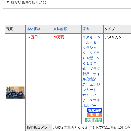
細かい条件で絞り込む
写真
本体価格
支払総額
車名
タイプ
62万円
70万円
スズキ イン
アメリカン
トルーダー
クラシッ
ク ＶＫ５
６Ａ型 ２
０１３年
式 プラグ
新品 オイ
ル交換済
み エンジ
ンガード
サイドバッ
ク スマホ
ホルダー
販売店コメント
現状販売車両となります！お支払は現金以外にも