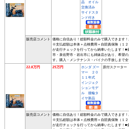
品 オイル
交換済み
サイドスタ
ンド付き
販売店コメント
価格に自信あり！総額料金のみで購入できます！
※支払総額は本体＋点検費用＋自賠責保険（１２
が走行チェックを行ってから納車いたします！■
市・泉佐野市・岩出市にも姉妹店があり、希望の
す。購入・メンテナンス・バイクの手放しまで全
22.8万円
25万円
ホンダ ズー
原付スクーター
マー ２０
１１年式
インジェク
ションモデ
ル 後輪タ
イヤ新品
販売店コメント
価格に自信あり！総額料金のみで購入できます！
※支払総額は本体＋点検費用＋自賠責保険（１２
が走行チェックを行ってから納車いたします！■