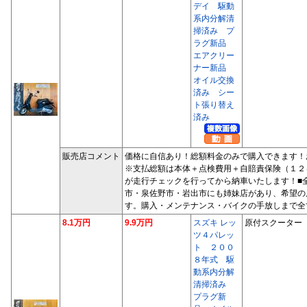
デイ 駆動
系内分解清
掃済み プ
ラグ新品
エアクリー
ナー新品
オイル交換
済み シー
ト張り替え
済み
販売店コメント
価格に自信あり！総額料金のみで購入できます！
※支払総額は本体＋点検費用＋自賠責保険（１２
が走行チェックを行ってから納車いたします！■
市・泉佐野市・岩出市にも姉妹店があり、希望の
す。購入・メンテナンス・バイクの手放しまで全
8.1万円
9.9万円
スズキ レッ
原付スクーター
ツ４パレッ
ト ２００
８年式 駆
動系内分解
清掃済み
プラグ新