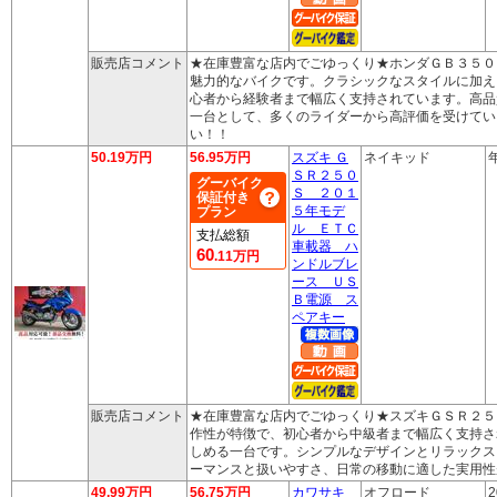
販売店コメント
★在庫豊富な店内でごゆっくり★ホンダＧＢ３５０
魅力的なバイクです。クラシックなスタイルに加え
心者から経験者まで幅広く支持されています。高品
一台として、多くのライダーから高評価を受けてい
い！！
50.19万円
56.95万円
スズキ Ｇ
ネイキッド
ＳＲ２５０
グーバイク
Ｓ ２０１
保証付き
５年モデ
プラン
ル ＥＴＣ
支払総額
車載器 ハ
60
.11万円
ンドルブレ
ース ＵＳ
Ｂ電源 ス
ペアキー
販売店コメント
★在庫豊富な店内でごゆっくり★スズキＧＳＲ２５
作性が特徴で、初心者から中級者まで幅広く支持さ
しめる一台です。シンプルなデザインとリラックス
ーマンスと扱いやすさ、日常の移動に適した実用性
49.99万円
56.75万円
カワサキ
オフロード
2