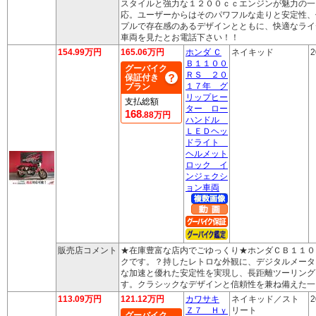
スタイルと強力な１２００ｃｃエンジンが魅力の一
応。ユーザーからはそのパワフルな走りと安定性、
プルで存在感のあるデザインとともに、快適なライ
車両を見たとお電話下さい！！
154.99万円
165.06万円
ホンダ Ｃ
ネイキッド
2
Ｂ１１００
グーバイク
ＲＳ ２０
保証付き
１７年 グ
プラン
リップヒー
支払総額
ター ロー
168
.88万円
ハンドル
ＬＥＤヘッ
ドライト
ヘルメット
ロック イ
ンジェクシ
ョン車両
販売店コメント
★在庫豊富な店内でごゆっくり★ホンダＣＢ１１０
クです。？持したレトロな外観に、デジタルメータ
な加速と優れた安定性を実現し、長距離ツーリング
す。クラシックなデザインと信頼性を兼ね備えた一
113.09万円
121.12万円
カワサキ
ネイキッド／スト
2
Ｚ７ Ｈｙ
リート
グーバイク