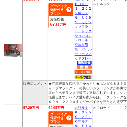
Ｂ３５０
ルドルック
グーバイク
Ｓ ２０２
保証付き
２年モデ
プラン
ル ＮＣ５
支払総額
９ モリワ
67
.32万円
キマフラ
ー トラク
ションコン
トロール
空冷単気
筒 パール
ディープマ
ッドグレー
販売店コメント
★在庫豊富な店内でごゆっくり★ホンダＧＢ３５０
ィープマッドグレーの美しいカラーリングが特徴で
者からベテランまで幅広く支持されています。シン
活躍します。バイク愛好家からは、「クラシックな
９０４－２２０９までグーバイクを見たとお電話下
57.29万円
64.05万円
カワサキ
オフロード
2
ＫＬＸ２５
グーバイク
０ ２０１
保証付き
６年モデ
プラン
ル ＥＴＣ