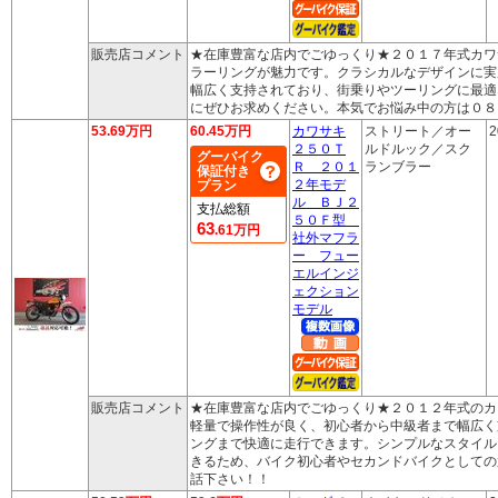
販売店コメント
★在庫豊富な店内でごゆっくり★２０１７年式カワ
ラーリングが魅力です。クラシカルなデザインに実
幅広く支持されており、街乗りやツーリングに最適
にぜひお求めください。本気でお悩み中の方は０８
53.69万円
60.45万円
カワサキ
ストリート／オー
2
２５０Ｔ
ルドルック／スク
グーバイク
Ｒ ２０１
ランブラー
保証付き
２年モデ
プラン
ル ＢＪ２
支払総額
５０Ｆ型
63
.61万円
社外マフラ
ー フュー
エルインジ
ェクション
モデル
販売店コメント
★在庫豊富な店内でごゆっくり★２０１２年式のカ
軽量で操作性が良く、初心者から中級者まで幅広く
ングまで快適に走行できます。シンプルなスタイル
きるため、バイク初心者やセカンドバイクとしての
話下さい！！