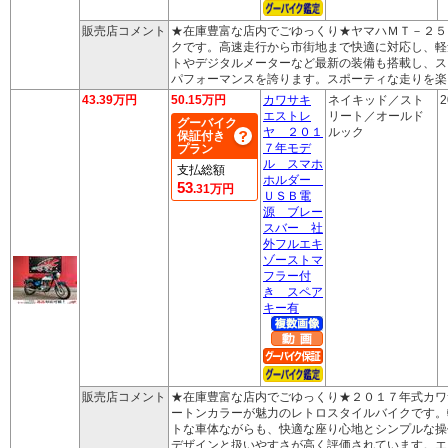
販売店コメント
★在庫豊富な店内でごゆっくり★ヤマハＭＴ－２５
クです。高速走行から市街地まで快適に対応し、軽
トやデジタルメーターなど最新の装備も搭載し、ス
パフォーマンスを誇ります。スポーティな走りを楽
43.39万円
50.15万円
カワサキ
ネイキッド／スト
2
エストレ
リート／オールド
グーバイク
ヤ ２０１
ルック
保証付き
７年モデ
プラン
ル スマホ
支払総額
ホルダー
53
.31万円
ＵＳＢ電
源 ブレー
スバー 社
外フルエキ
ゾーストマ
フラー付
き スペア
キー有
販売店コメント
★在庫豊富な店内でごゆっくり★２０１７年式カワ
ートンカラーが魅力のレトロスタイルバイクです。
トな車体ながらも、快適な座り心地とシンプルな操
デザインと扱いやすさが高く評価されています。エ