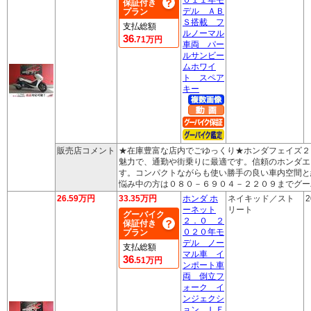
保証付き
デル ＡＢ
プラン
Ｓ搭載 フ
支払総額
ルノーマル
36
.71万円
車両 パー
ルサンビー
ムホワイ
ト スペア
キー
販売店コメント
★在庫豊富な店内でごゆっくり★ホンダフェイズ２
魅力で、通勤や街乗りに最適です。信頼のホンダエ
す。コンパクトながらも使い勝手の良い車内空間と
悩み中の方は０８０－６９０４－２２０９までグー
26.59万円
33.35万円
ホンダ ホ
ネイキッド／スト
2
ーネット
リート
グーバイク
２．０ ２
保証付き
０２０年モ
プラン
デル ノー
支払総額
マル車 イ
36
.51万円
ンポート車
両 倒立フ
ォーク イ
ンジェクシ
ョン ＬＥ