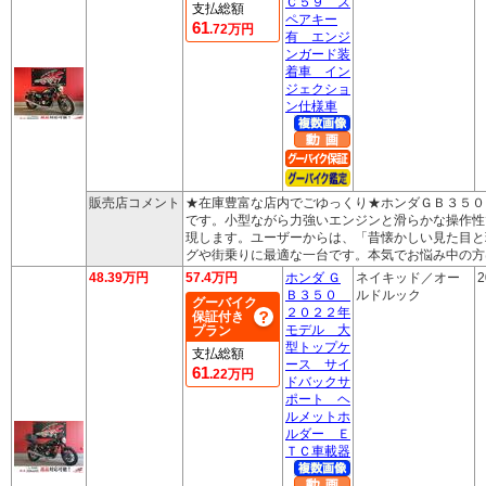
Ｃ５９ ス
支払総額
ペアキー
61
.72万円
有 エンジ
ンガード装
着車 イン
ジェクショ
ン仕様車
販売店コメント
★在庫豊富な店内でごゆっくり★ホンダＧＢ３５０
です。小型ながら力強いエンジンと滑らかな操作性
現します。ユーザーからは、「昔懐かしい見た目と
グや街乗りに最適な一台です。本気でお悩み中の方
48.39万円
57.4万円
ホンダ Ｇ
ネイキッド／オー
2
Ｂ３５０
ルドルック
グーバイク
２０２２年
保証付き
モデル 大
プラン
型トップケ
支払総額
ース サイ
61
.22万円
ドバックサ
ポート ヘ
ルメットホ
ルダー Ｅ
ＴＣ車載器