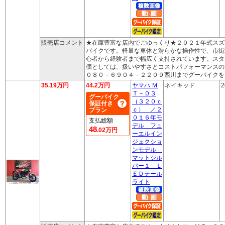
販売店コメント
★在庫豊富な店内でごゆっくり★２０２１年式スズ
バイクです。軽量な車体と滑らかな操作性で、市街
心者から経験者まで幅広く支持されています。スタ
価としては、扱いやすさとコストパフォーマンスの
０８０－６９０４－２２０９西川までグーバイクを
35.19万円
44.2万円
ヤマハ Ｍ
ネイキッド
2
Ｔ－０３
グーバイク
（３２０ｃ
保証付き
ｃ） ／２
プラン
０１６年モ
支払総額
デル フュ
48
.02万円
ーエルイン
ジェクショ
ンモデル
マットシル
バー１ Ｌ
ＥＤテール
ライト