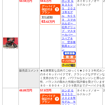
50.59万円
59.6万円
ホンダ Ｇ
ネイキッド／オー
2
Ｂ３５０
ルドルック
グーバイク
Ｓ ２０２
保証付き
３年モデ
プラン
ル ＮＣ５
支払総額
９ スマホ
63
.42万円
ホルダー
社外グリッ
プ マスタ
ーカバー
スペアキ
ー 空冷単
気筒エンジ
ン
販売店コメント
★在庫豊富な店内でごゆっくり★２０２３年式ホン
のネイキッドバイクです。クラシックなデザインな
く支持されています。パワフルなエンジンと滑らか
性、バランスの取れた性能が高評価を受けています
８０－６９０４－２２０９西川までグーバイクを見
48.89万円
57.9万円
ホンダ Ｇ
ネイキッド／オー
2
Ｂ３５０
ルドルック
グーバイク
２０２６年
保証付き
モデル Ｎ
プラン