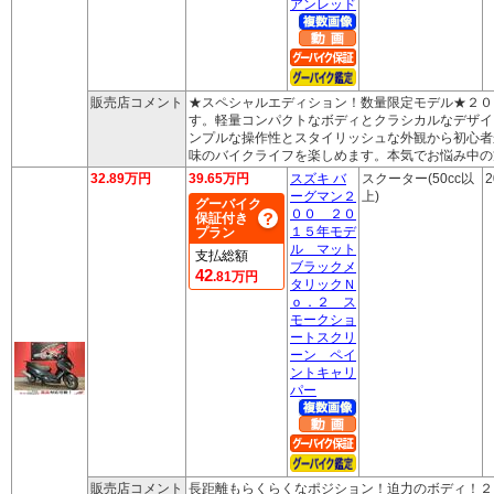
アンレッド
販売店コメント
★スペシャルエディション！数量限定モデル★２０
す。軽量コンパクトなボディとクラシカルなデザイ
ンプルな操作性とスタイリッシュな外観から初心者
味のバイクライフを楽しめます。本気でお悩み中の
32.89万円
39.65万円
スズキ バ
スクーター(50cc以
2
ーグマン２
上)
グーバイク
００ ２０
保証付き
１５年モデ
プラン
ル マット
支払総額
ブラックメ
42
.81万円
タリックＮ
ｏ．２ ス
モークショ
ートスクリ
ーン ペイ
ントキャリ
パー
販売店コメント
長距離もらくらくなポジション！迫力のボディ！２