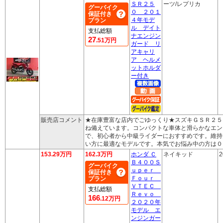
ＳＲ２５
ーツ/レプリカ
グーバイク
０ ２０１
保証付き
４年モデ
プラン
ル デイト
支払総額
ナエンジン
27
.51万円
ガード リ
アキャリ
ア ヘルメ
ットホルダ
ー付き
販売店コメント
★在庫豊富な店内でごゆっくり★スズキＧＳＲ２５
ね備えています。コンパクトな車体と滑らかなエン
で、初心者から中級ライダーにおすすめです。維持
い方に最適なモデルです。本気でお悩み中の方は０
153.29万円
162.3万円
ホンダ Ｃ
ネイキッド
2
Ｂ４００Ｓ
グーバイク
ｕｐｅｒ
保証付き
Ｆｏｕｒ
プラン
ＶＴＥＣ
支払総額
Ｒｅｖｏ
166
.12万円
２０２０年
モデル エ
ンジンガー