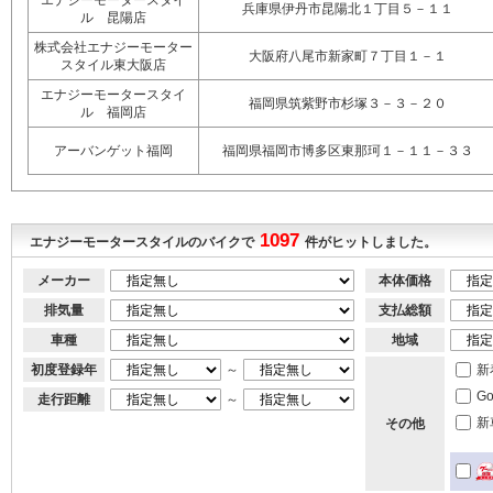
エナジーモータースタイ
兵庫県伊丹市昆陽北１丁目５－１１
ル 昆陽店
株式会社エナジーモーター
大阪府八尾市新家町７丁目１－１
スタイル東大阪店
エナジーモータースタイ
福岡県筑紫野市杉塚３－３－２０
ル 福岡店
アーバンゲット福岡
福岡県福岡市博多区東那珂１－１１－３３
1097
エナジーモータースタイルのバイクで
件がヒットしました。
メーカー
本体価格
排気量
支払総額
車種
地域
初度登録年
～
新
G
走行距離
～
新
その他