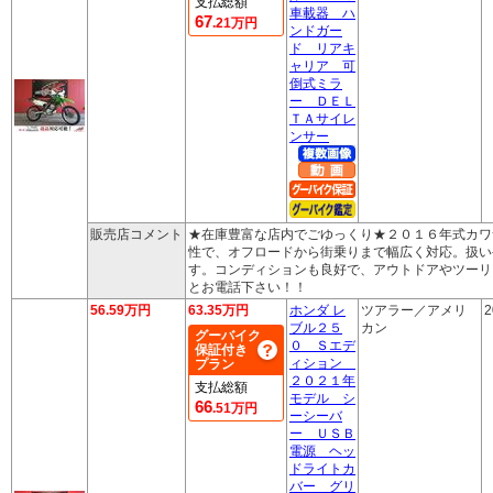
支払総額
車載器 ハ
67
.21万円
ンドガー
ド リアキ
ャリア 可
倒式ミラ
ー ＤＥＬ
ＴＡサイレ
ンサー
販売店コメント
★在庫豊富な店内でごゆっくり★２０１６年式カワ
性で、オフロードから街乗りまで幅広く対応。扱い
す。コンディションも良好で、アウトドアやツーリ
とお電話下さい！！
56.59万円
63.35万円
ホンダ レ
ツアラー／アメリ
2
ブル２５
カン
グーバイク
０ Ｓエデ
保証付き
ィション
プラン
２０２１年
支払総額
モデル シ
66
.51万円
ーシーバ
ー ＵＳＢ
電源 ヘッ
ドライトカ
バー グリ