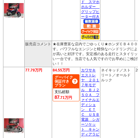
ド スマホ
ホルダー
グリップヒ
ーター付き
販売店コメント
★在庫豊富な店内でごゆっくり★ホンダＣＢ４００
す。パワフルなエンジンと軽快なハンドリングによ
が高いと好評です。安定感のある走行とスタイリッ
い一台です。当店でも人気ですのでお早めにご検討
い！！
77.79万円
84.55万円
カワサキ
ネイキッド／スト
2
エストレ
リート／オールド
グーバイク
ヤ ２０１
ルック
保証付き
７年モデ
プラン
ル ＢＪ２
支払総額
５０Ａ フ
87
.71万円
ァイナルエ
ディショ
ン ＥＴ
Ｃ ＵＳＢ
電源 シガ
ーソケッ
ト キャン
ディアラビ