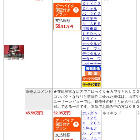
ＫＬＸ２３
グーバイク
０シェル
保証付き
パ ２０２
プラン
５年モデ
支払総額
ル ＡＢＳ
59
.91万円
搭載車両
ＬＥＤヘッ
ドライト
ナックルガ
ード フル
デジタルメ
ーター ワ
ンオーナー
販売店コメント
★在庫豊富な店内でごゆっくり★カワサキＫＬＸ２
コンパクトな設計と敏捷性に優れた車体は、山道や
ユーザーレビューでは、操作性の良さと耐久性に高
満足できる一台です。本気でお悩み中の方は０８０
45.59万円
52.35万円
ホンダ Ｖ
ネイキッド
2
ＴＲ２５
グーバイク
０ ２０１
保証付き
１年モデ
プラン
ル ノーマ
支払総額
ル フュー