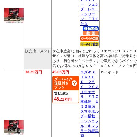
ー フェン
ダーレス
スクリー
ン ＥＴＣ
付き
販売店コメント
★在庫豊富な店内でごゆっくり★ホンダＣＢ２５０
ザインが魅力。軽量な車体と高い操縦性で街乗りか
あり、初心者からベテランまで満足できるバイクで
気でお悩み中の方は０８０－６９０４－２２０９西
38.29万円
45.05万円
スズキ Ｇ
ネイキッド
2
ＩＸＸＥ
グーバイク
Ｒ ２５
保証付き
０ ２０２
プラン
１年モデ
支払総額
ル ＥＴＣ
48
.21万円
車載器 Ｕ
ＳＢ電源
スマホホル
ダー搭載
ヨシムラフ
ルエキマフ
ラー装着車
両