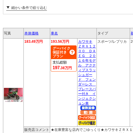
細かい条件で絞り込む
写真
本体価格
車名
タイプ
183.49万円
193.56万円
カワサキ
スポーツ/レプリカ
2
ＺＲＸ１２
グーバイク
００ ＤＡ
保証付き
ＥＧ ２０
プラン
１６年モデ
支払総額
ル アクテ
197
.38万円
ィブスラッ
シュガー
ド フェン
ダーレス
ブレースバ
ー付き イ
ンジェクシ
ョン車
販売店コメント
★在庫豊富な店内でごゆっくり★カワサキＺＲＸ１