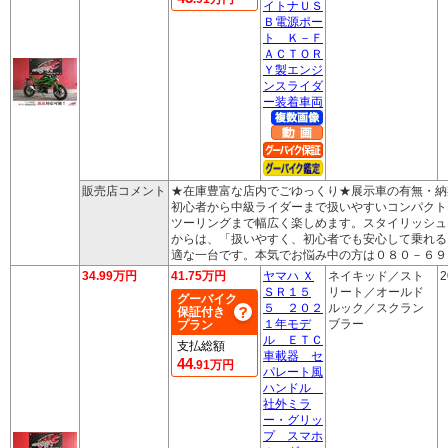
イトナＵＳ
Ｂ電源ポー
ト Ｋ－Ｆ
ＡＣＴＯＲ
Ｙ製エンジ
ンスライダ
ー装着車両
販売店コメント
★在庫豊富な店内でごゆっくり★展示車の有無・納
初心者から中級ライダーまで扱いやすいコンパクト
ツーリングまで幅広く楽しめます。スタイリッシュ
からは、「扱いやすく、初心者でも安心して乗れる
適な一台です。本気でお悩み中の方は０８０－６９
34.99万円
41.75万円
ヤマハ Ｘ
ネイキッド／スト
2
ＳＲ１５
リート／オールド
グーバイク
５ ２０２
ルック／スクラン
保証付き
１年モデ
ブラー
プラン
ル ＥＴＣ
支払総額
車載器 セ
44
.91万円
パレート風
ハンドル
社外ミラ
ー・グリッ
プ スマホ