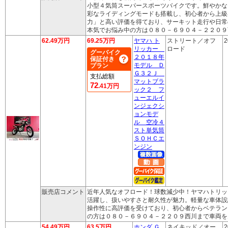
小型４気筒スーパースポーツバイクです。鮮やかな
彩なライディングモードも搭載し、初心者から上級
力」と高い評価を得ており、サーキット走行や日常
本気でお悩み中の方は０８０－６９０４－２２０９
62.49万円
69.25万円
ヤマハ ト
ストリート／オフ
2
リッカー
ロード
グーバイク
２０１８年
保証付き
モデル Ｄ
プラン
Ｇ３２Ｊ
支払総額
マットブラ
72
.41万円
ック２ フ
ューエルイ
ンジェクシ
ョンモデ
ル 空冷４
スト単気筒
ＳＯＨＣエ
ンジン
販売店コメント
近年人気なオフロード！球数減少中！ヤマハトリッ
活躍し、扱いやすさと耐久性が魅力。軽量な車体設
操作性に高評価を受けており、初心者からベテラン
の方は０８０－６９０４－２２０９西川まで車両を
54.49万円
63.5万円
ホンダ Ｇ
ネイキッド／オー
2