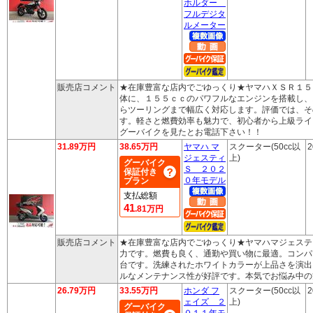
ホルダー
フルデジタ
ルメーター
販売店コメント
★在庫豊富な店内でごゆっくり★ヤマハＸＳＲ１５
体に、１５５ｃｃのパワフルなエンジンを搭載し、
らツーリングまで幅広く対応します。評価では、そ
す。軽さと燃費効率も魅力で、初心者から上級ライ
グーバイクを見たとお電話下さい！！
31.89万円
38.65万円
ヤマハ マ
スクーター(50cc以
2
ジェスティ
上)
グーバイク
Ｓ ２０２
保証付き
０年モデル
プラン
支払総額
41
.81万円
販売店コメント
★在庫豊富な店内でごゆっくり★ヤマハマジェステ
力です。燃費も良く、通勤や買い物に最適。コンパ
台です。洗練されたホワイトカラーが上品さを演出
ルなメンテナンス性が好評です。本気でお悩み中の
26.79万円
33.55万円
ホンダ フ
スクーター(50cc以
2
ェイズ ２
上)
グーバイク
０１１年モ