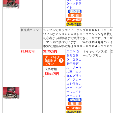
Ｄヘッドラ
イト
販売店コメント
シンプルでカッコいい！ホンダＨＯＲＮＥＴ２．０
ワフルな２５０ｃｃ４ストロークエンジンを搭載し
初心者から経験者まで満足できる一台です。ユーザ
ーマンスに優れています。日常の移動や趣味のライ
本気でお悩み中の方は０８０－６９０４－２２０９
25.99万円
32.75万円
スズキ Ｇ
ネイキッド／スポ
2
ＳＲ２５
ーツ/レプリカ
グーバイク
０ ２０１
保証付き
５年モデ
プラン
ル ノーマ
支払総額
ル車 カス
35
.91万円
タムグリッ
プ アジャ
スト付きレ
バー ヘビ
ーウエイト
バーエンド