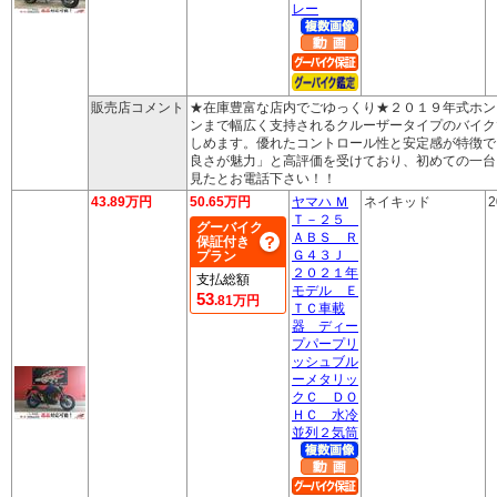
レー
販売店コメント
★在庫豊富な店内でごゆっくり★２０１９年式ホン
ンまで幅広く支持されるクルーザータイプのバイク
しめます。優れたコントロール性と安定感が特徴で
良さが魅力」と高評価を受けており、初めての一台
見たとお電話下さい！！
43.89万円
50.65万円
ヤマハ Ｍ
ネイキッド
2
Ｔ－２５
グーバイク
ＡＢＳ Ｒ
保証付き
Ｇ４３Ｊ
プラン
２０２１年
支払総額
モデル Ｅ
53
.81万円
ＴＣ車載
器 ディー
プパープリ
ッシュブル
ーメタリッ
クＣ ＤＯ
ＨＣ 水冷
並列２気筒