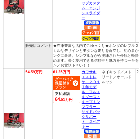
ップカスタ
ム エンジ
ンスライダ
ー
販売店コメント
★在庫豊富な店内でごゆっくり★ホンダのレブル２
カルなデザインとモダンな走りを両立し、初心者か
ングに最適。シンプルながら洗練された外観と軽快
めます。長く愛用できる信頼性と魅力を持つ一台を
たとお電話下さい！！
54.59万円
61.35万円
カワサキ
ネイキッド／スト
2
エストレ
リート／オールド
グーバイク
ヤ ２０１
ルック
保証付き
７年モデ
プラン
ル フルエ
支払総額
キゾースト
64
.51万円
キャプトン
マフラー
サイドバッ
クサポー
ト スペア
キー