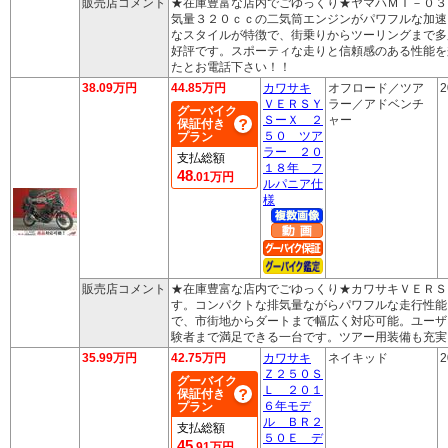
販売店コメント
★在庫豊富な店内でごゆっくり★ヤマハＭＴ－０３
気量３２０ｃｃの二気筒エンジンがパワフルな加速
なスタイルが特徴で、街乗りからツーリングまで多
好評です。スポーティな走りと信頼感のある性能を
たとお電話下さい！！
38.09万円
44.85万円
カワサキ
オフロード／ツア
2
ＶＥＲＳＹ
ラー／アドベンチ
グーバイク
ＳーＸ ２
ャー
保証付き
５０ ツア
プラン
ラー ２０
支払総額
１８年 フ
48
.01万円
ルパニア仕
様
販売店コメント
★在庫豊富な店内でごゆっくり★カワサキＶＥＲＳ
す。コンパクトな排気量ながらパワフルな走行性能
で、市街地からダートまで幅広く対応可能。ユーザ
験者まで満足できる一台です。ツアー用装備も充実
35.99万円
42.75万円
カワサキ
ネイキッド
2
Ｚ２５０Ｓ
グーバイク
Ｌ ２０１
保証付き
６年モデ
プラン
ル ＢＲ２
支払総額
５０Ｅ デ
45
.91万円