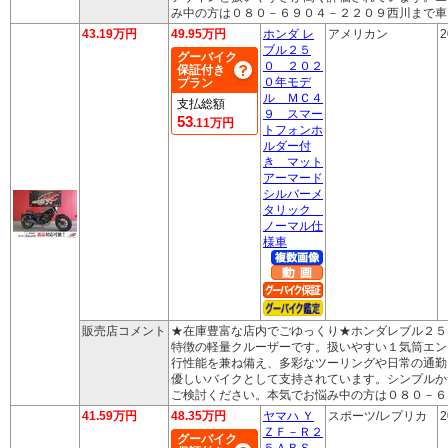
み中の方は０８０－６９０４－２２０９西川まで車
43.19万円
49.95万円
ホンダ レ
アメリカン
2
ブル２５
グーバイク
０ ２０２
保証付き
０年モデ
プラン
ル ＭＣ４
支払総額
９ スマー
53
.11万円
トフォンホ
ルダー付
き マット
アーマード
シルバーメ
タリック
ノーマル仕
様車
販売店コメント
★在庫豊富な店内でごゆっくり★ホンダレブル２５
特徴の軽量クルーザーです。扱いやすい１気筒エン
行性能を兼ね備え、多彩なツーリングや日常の通勤
優しいバイクとして支持されています。シンプルか
ご検討ください。本気でお悩み中の方は０８０－６
41.59万円
48.35万円
ヤマハ Ｙ
スポーツ/レプリカ
2
ＺＦ－Ｒ２
グーバイク
５ＡＢＳ