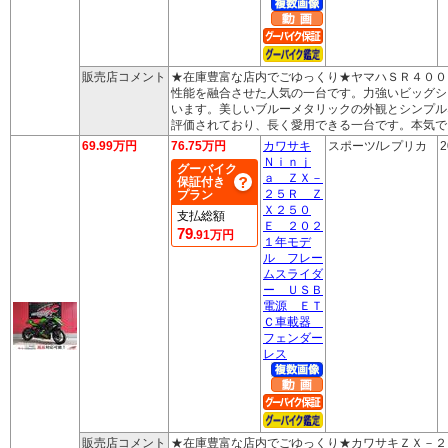
販売店コメント
★在庫豊富な店内でごゆっくり★ヤマハＳＲ４００
性能を融合させた人気の一台です。力強いビッグシ
います。美しいブルーメタリックの外観とシンプル
評価されており、長く愛用できる一台です。本気で
69.99万円
76.75万円
カワサキ
スポーツ/レプリカ
2
Ｎｉｎｊ
グーバイク
ａ ＺＸ－
保証付き
２５Ｒ Ｚ
プラン
Ｘ２５０
支払総額
Ｅ ２０２
79
.91万円
１年モデ
ル フレー
ムスライダ
ー ＵＳＢ
電源 ＥＴ
Ｃ車載器
フェンダー
レス
販売店コメント
★在庫豊富な店内でごゆっくり★カワサキＺＸ－２