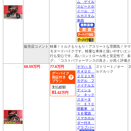
ム ゲイル
スピードホ
イール フ
ルカスタム
車両
販売店コメント
軽量！トルクもりもり！アスリートな雰囲気！ヤマ
モタードバイクです。軽量な車体と扱いやすいエン
行も安心です。高いコントロール性と安定性で、多
グ」「コストパフォーマンスの良さ」が高く評価さ
68.59万円
77.6万円
ヤマハ Ｓ
ストリート／オー
2
Ｒ４００
ルドルック
グーバイク
２０２１年
保証付き
モデル フ
プラン
ァイナルエ
支払総額
ディショ
81
.42万円
ン キック
スタータ
ー ＥＴＣ
搭載車 Ｕ
ＳＢ電源
スマホホル
ダー付き
グラブバー