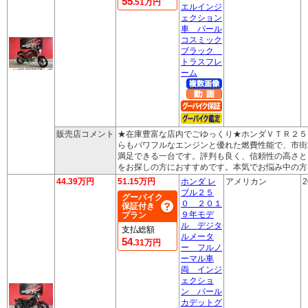
55
.51万円
エルインジ
ェクション
車 パール
コスミック
ブラック
トラスフレ
ーム
販売店コメント
★在庫豊富な店内でごゆっくり★ホンダＶＴＲ２５
らもパワフルなエンジンと優れた燃費性能で、市街
満足できる一台です。評判も良く、信頼性の高さと
をお探しの方におすすめです。本気でお悩み中の方
44.39万円
51.15万円
ホンダ レ
アメリカン
2
ブル２５
グーバイク
０ ２０１
保証付き
９年モデ
プラン
ル デジタ
支払総額
ルメータ
54
.31万円
ー フルノ
ーマル車
両 インジ
ェクショ
ン パール
カデットグ