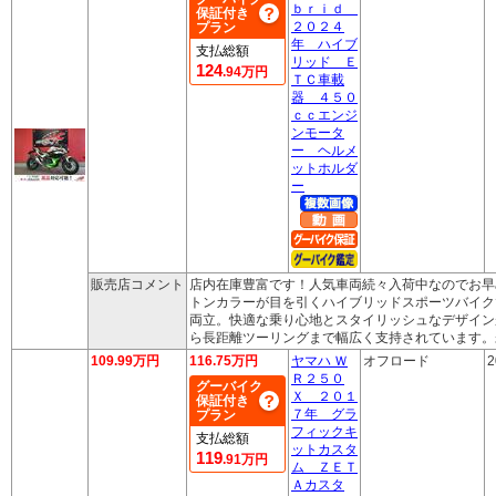
ｂｒｉｄ
保証付き
２０２４
プラン
年 ハイブ
支払総額
リッド Ｅ
124
.94万円
ＴＣ車載
器 ４５０
ｃｃエンジ
ンモータ
ー ヘルメ
ットホルダ
ー
販売店コメント
店内在庫豊富です！人気車両続々入荷中なのでお早
トンカラーが目を引くハイブリッドスポーツバイク
両立。快適な乗り心地とスタイリッシュなデザイン
ら長距離ツーリングまで幅広く支持されています。
109.99万円
116.75万円
ヤマハ Ｗ
オフロード
2
Ｒ２５０
グーバイク
Ｘ ２０１
保証付き
７年 グラ
プラン
フィックキ
支払総額
ットカスタ
119
.91万円
ム ＺＥＴ
Ａカスタ