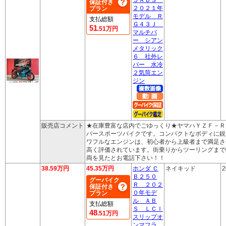
保証付き
２０２１年
プラン
モデル Ｒ
支払総額
Ｇ４３Ｊ
51
.51万円
マルチバ
ー シアン
メタリック
６ 社外レ
バー 水冷
２気筒エン
ジン
販売店コメント
★在庫豊富な店内でごゆっくり★ヤマハＹＺＦ－Ｒ
パースポーツバイクです。コンパクトなボディに鋭
ワフルなエンジンは、初心者から上級者まで満足さ
高く評価されています。街乗りからツーリングまで
両を見たとお電話下さい！！
38.59万円
45.35万円
ホンダ Ｃ
ネイキッド
2
Ｂ２５０
グーバイク
Ｒ ２０２
保証付き
０年モデ
プラン
ル ＡＢ
支払総額
Ｓ ＬＣＩ
48
.51万円
スリップオ
ンマフラ