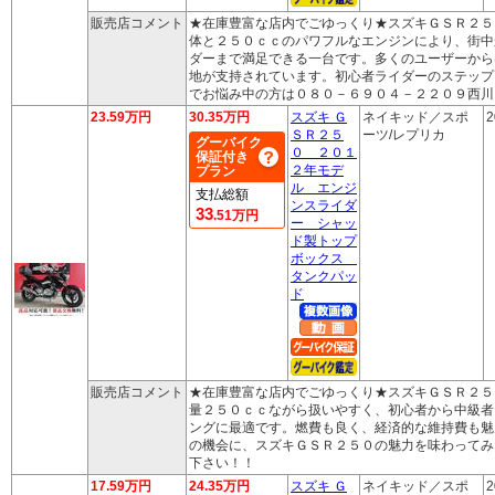
販売店コメント
★在庫豊富な店内でごゆっくり★スズキＧＳＲ２５
体と２５０ｃｃのパワフルなエンジンにより、街中
ダーまで満足できる一台です。多くのユーザーから
地が支持されています。初心者ライダーのステップ
でお悩み中の方は０８０－６９０４－２２０９西川
23.59万円
30.35万円
スズキ Ｇ
ネイキッド／スポ
2
ＳＲ２５
ーツ/レプリカ
グーバイク
０ ２０１
保証付き
２年モデ
プラン
ル エンジ
支払総額
ンスライダ
33
.51万円
ー シャッ
ド製トップ
ボックス
タンクパッ
ド
販売店コメント
★在庫豊富な店内でごゆっくり★スズキＧＳＲ２５
量２５０ｃｃながら扱いやすく、初心者から中級者
ングに最適です。燃費も良く、経済的な維持費も魅
の機会に、スズキＧＳＲ２５０の魅力を味わってみ
下さい！！
17.59万円
24.35万円
スズキ Ｇ
ネイキッド／スポ
2