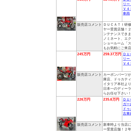
リー
Ｖ４
車両
販売店コメント
ＤＵＣＡＴＩ研
ヤー受賞店舗！
ンテナンスでき
ノミネート、エ
ショールーム「
もお気軽にご来
245万円
259.37万円
ＤＵ
リー
Ｖ４
販売店コメント
カーボンパーツ
庫店、ドゥカテ
イタリア本社よ
日本一のディー
らお任せ下さい
226万円
235.6万円
ＤＵ
ガー
ドゥ
古車
販売店コメント
新車時より当店
ー受賞店舗！２