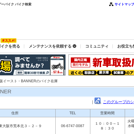
グーバイク バイク検索
サイトマッ
バイクを売る
メンテナンスを依頼する
コミュニティ
お役立ち
阪イースト・BANNERのバイク在庫
NER
｜
このグループのシ
住所
TEL
営業時間
火曜
１０：００～１
東大阪市荒本北３－２－９
06-6747-0087
水
８：３０