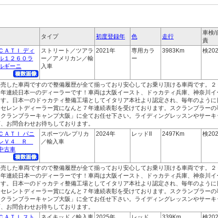
車検/
タイプ
初度登録年
色
走行
責
ＣＡＴＩ ディ
ストリート／ツアラ
2021年
専用カラ
3983Km
検202
ル１２６０ラ
ー／アメリカン／輸
ー
ルギーニ
入車
販売した車両ですので整備履歴が全て揃っており安心してお乗り頂ける車両です。２
２年連続日本一のディーラーです！車両は大阪イースト、ドゥカティ兵庫、神奈川イ
ます。日本一のドゥカティ整備工場としてイタリア本社より認定され、毎年のように
クセレントディーラー賞になんと７年連続表彰を受けております。スクランブラーの
スクランブラーキャンプ大阪」に全てお任せ下さい。ライディングレッスンやサーキ
店、お問合わせお待ちしております。
ＣＡＴＩ パニ
スポーツ/レプリカ
2024年
レッドII
2497Km
検202
レＶ４ Ｒ
／輸入車
中古車
販売した車両ですので整備履歴が全て揃っており安心してお乗り頂ける車両です。２
２年連続日本一のディーラーです！車両は大阪イースト、ドゥカティ兵庫、神奈川イ
ます。日本一のドゥカティ整備工場としてイタリア本社より認定され、毎年のように
クセレントディーラー賞になんと７年連続表彰を受けております。スクランブラーの
スクランブラーキャンプ大阪」に全てお任せ下さい。ライディングレッスンやサーキ
店、お問合わせお待ちしております。
ＣＡＴＩ スト
ネイキッド／輸入車
2025年
レッド
339Km
検202