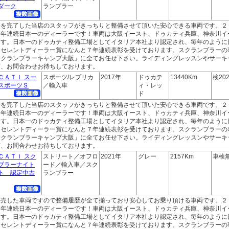
ダーク
ランブラー
修を完了した当店のスタッフがきっちりと整備させて頂いた安心できる車両です。２
２年連続日本一のディーラーです！車両は大阪イースト、ドゥカティ兵庫、神奈川イ
ます。日本一のドゥカティ整備工場としてイタリア本社より認定され、毎年のように
クセレントディーラー賞になんと７年連続表彰を受けております。スクランブラーの
スクランブラーキャンプ大阪」に全てお任せ下さい。ライディングレッスンやサーキ
店、お問合わせお待ちしております。
ＣＡＴＩ スー
スポーツ/レプリカ
2017年
ドゥカテ
13440Km
検202
スポーツＳ
／輸入車
ィ・レッ
ド
修を完了した当店のスタッフがきっちりと整備させて頂いた安心できる車両です。２
２年連続日本一のディーラーです！車両は大阪イースト、ドゥカティ兵庫、神奈川イ
ます。日本一のドゥカティ整備工場としてイタリア本社より認定され、毎年のように
クセレントディーラー賞になんと７年連続表彰を受けております。スクランブラーの
スクランブラーキャンプ大阪」に全てお任せ下さい。ライディングレッスンやサーキ
店、お問合わせお待ちしております。
ＣＡＴＩ スク
ストリート／オフロ
2021年
グレー
2157Km
車検
ブラーナイト
ード／輸入車／スク
ト 認定中古
ランブラー
販売した車両ですので整備履歴が全て揃っており安心してお乗り頂ける車両です。２
２年連続日本一のディーラーです！車両は大阪イースト、ドゥカティ兵庫、神奈川イ
ます。日本一のドゥカティ整備工場としてイタリア本社より認定され、毎年のように
クセレントディーラー賞になんと７年連続表彰を受けております。スクランブラーの