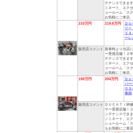
テナンスできま
ミネート、エク
ョールーム「ス
お気軽にご来店
210万円
219.6万円
ＤＵ
リー
Ｖ４
ーレ
販売店コメント
新車時より当店
ー受賞店舗！２
テナンスできま
ミネート、エク
ョールーム「ス
お気軽にご来店
190万円
204万円
ＤＵ
パー
０Ｓ
車両
販売店コメント
ＤＵＣＡＴＩ研
ヤー受賞店舗！
ンテナンスでき
ノミネート、エ
ショールーム「
もお気軽にご来