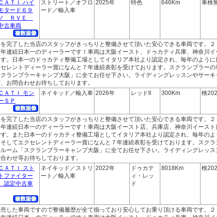
ＣＡＴＩ ハイ
ストリート／オフロ
2025年
特色
646Km
車検
モタード６９
ード／輸入車
ノ ＲＶＥ
中古車両
修を完了した当店のスタッフがきっちりと整備させて頂いた安心できる車両です。２
２年連続日本一のディーラーです！車両は大阪イースト、ドゥカティ兵庫、神奈川イ
ます。日本一のドゥカティ整備工場としてイタリア本社より認定され、毎年のように
クセレントディーラー賞になんと７年連続表彰を受けております。スクランブラーの
スクランブラーキャンプ大阪」に全てお任せ下さい。ライディングレッスンやサーキ
店、お問合わせお待ちしております。
ＣＡＴＩ モン
ネイキッド／輸入車
2026年
レッドII
300Km
検202
ーＳＰ
修を完了した当店のスタッフがきっちりと整備させて頂いた安心できる車両です。２
２年連続日本一のディーラーです！車両は大阪イースト店、兵庫店、神奈川イースト
です。また日本一のドゥカティ整備工場としてイタリア本社より認定され、毎年のよ
、そしてエクセレントディーラー賞になんと７年連続表彰を受けております。スクラ
ールーム「スクランブラーキャンプ大阪」に全てお任せ下さい。ライディングレッス
問合わせ等お待ちしております。
ＣＡＴＩ スト
ネイキッド／ストリ
2022年
ドゥカテ
8018Km
検202
トファイター
ート／輸入車
ィ・レッ
 認定中古車
ド
販売した車両ですので整備履歴が全て揃っており安心してお乗り頂ける車両です。２