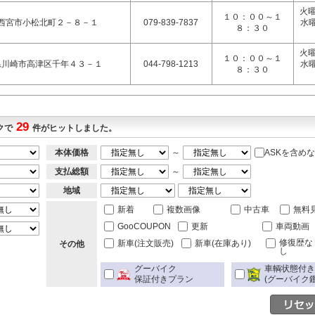
火曜
１０：００～１
西宮市小松北町２－８－１
079-839-7837
水
８：３０
火曜
１０：００～１
県川崎市高津区千年４３－１
044-798-1213
水
８：３０
29
クで
件がヒットしました。
本体価格
～
ASKを含め
支払総額
～
地域
新着
複数画像
中古車
無料
GooCOUPON
更新
車両動画
修復歴な
新車(注文販売)
新車(在庫あり)
その他
し
グーバイク
車輌状態付
保証付きプラン
(グーバイク鑑