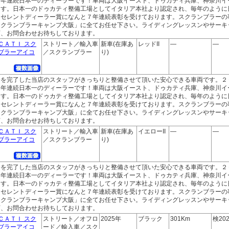
２年連続日本一のディーラーです！車両は大阪イースト、ドゥカティ兵庫、神奈川イ
ます。日本一のドゥカティ整備工場としてイタリア本社より認定され、毎年のように
クセレントディーラー賞になんと７年連続表彰を受けております。スクランブラーの
スクランブラーキャンプ大阪」に全てお任せ下さい。ライディングレッスンやサーキ
店、お問合わせお待ちしております。
ＣＡＴＩ スク
ストリート／輸入車
新車(在庫あ
レッドII
―
―
ブラーアイコ
／スクランブラー
り)
修を完了した当店のスタッフがきっちりと整備させて頂いた安心できる車両です。２
２年連続日本一のディーラーです！車両は大阪イースト、ドゥカティ兵庫、神奈川イ
ます。日本一のドゥカティ整備工場としてイタリア本社より認定され、毎年のように
クセレントディーラー賞になんと７年連続表彰を受けております。スクランブラーの
スクランブラーキャンプ大阪」に全てお任せ下さい。ライディングレッスンやサーキ
店、お問合わせお待ちしております。
ＣＡＴＩ スク
ストリート／輸入車
新車(在庫あ
イエローII
―
―
ブラーアイコ
／スクランブラー
り)
修を完了した当店のスタッフがきっちりと整備させて頂いた安心できる車両です。２
２年連続日本一のディーラーです！車両は大阪イースト、ドゥカティ兵庫、神奈川イ
ます。日本一のドゥカティ整備工場としてイタリア本社より認定され、毎年のように
クセレントディーラー賞になんと７年連続表彰を受けております。スクランブラーの
スクランブラーキャンプ大阪」に全てお任せ下さい。ライディングレッスンやサーキ
店、お問合わせお待ちしております。
ＣＡＴＩ スク
ストリート／オフロ
2025年
ブラック
301Km
検202
ブラーアイコ
ード／輸入車／スク