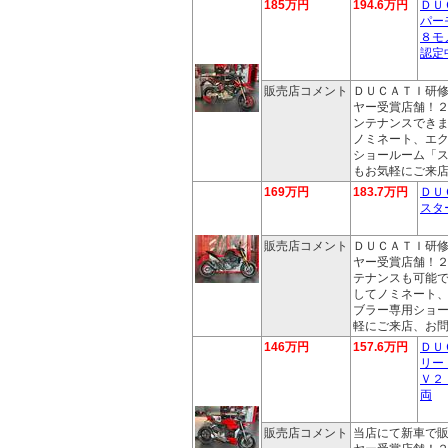
185万円
194.6万円
ＤＵ
パー
８モ
認定
販売店コメント
ＤＵＣＡＴＩ研
ヤー受賞店舗！
ンテナンスでき
ノミネート、エ
ショールーム「
もお気軽にご来
169万円
183.7万円
ＤＵ
スタ
販売店コメント
ＤＵＣＡＴＩ研
ヤー受賞店舗！
テナンスも可能
してノミネート
ブラー専用ショ
軽にご来店、お
146万円
157.6万円
ＤＵ
リー
Ｖ２
両
販売店コメント
当店にて新車で