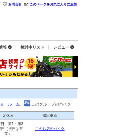
プ
お問合せ
このページをお気に入りに追加
情報
検討中リスト
レビュー
ョールーム
｜
このグループのバイク｜
定休日
掲出車両
日、第1・第3
曜日（祝日は営
このお店のバイク
業）