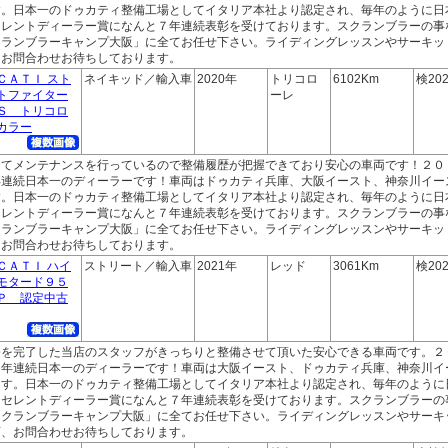
す。日本一のドゥカティ整備工場としてイタリア本社より認定され、毎年のように日
セレントディーラー賞になんと７年連続表彰を受けております。スクランブラーの事
クランブラーキャンプ大阪」に全てお任せ下さい。ライディングレッスンやサーキッ
、お問合わせお待ちしております。
ＣＡＴＩ スト
ネイキッド／輸入車
2020年
トリコロ
6102Km
検202
トファイター
ーレ
Ｓ トリコロ
カラー
にてメンテナンスを行っているので整備履歴が把握できており安心の車両です！２０
年連続日本一のディーラーです！車両はドゥカティ兵庫、大阪イースト、神奈川イー
す。日本一のドゥカティ整備工場としてイタリア本社より認定され、毎年のように日
セレントディーラー賞になんと７年連続表彰を受けております。スクランブラーの事
クランブラーキャンプ大阪」に全てお任せ下さい。ライディングレッスンやサーキッ
、お問合わせお待ちしております。
ＣＡＴＩ ハイ
ストリート／輸入車
2021年
レッド
3061Km
検202
モタード９５
Ｐ 認定中古
修を完了した当店のスタッフがきっちりと整備させて頂いた安心できる車両です。２
２年連続日本一のディーラーです！車両は大阪イースト、ドゥカティ兵庫、神奈川イ
ます。日本一のドゥカティ整備工場としてイタリア本社より認定され、毎年のように
クセレントディーラー賞になんと７年連続表彰を受けております。スクランブラーの
スクランブラーキャンプ大阪」に全てお任せ下さい。ライディングレッスンやサーキ
店、お問合わせお待ちしております。