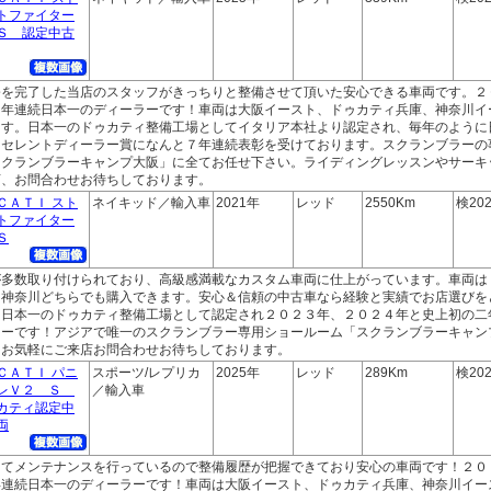
トファイター
Ｓ 認定中古
修を完了した当店のスタッフがきっちりと整備させて頂いた安心できる車両です。２
２年連続日本一のディーラーです！車両は大阪イースト、ドゥカティ兵庫、神奈川イ
ます。日本一のドゥカティ整備工場としてイタリア本社より認定され、毎年のように
クセレントディーラー賞になんと７年連続表彰を受けております。スクランブラーの
スクランブラーキャンプ大阪」に全てお任せ下さい。ライディングレッスンやサーキ
店、お問合わせお待ちしております。
ＣＡＴＩ スト
ネイキッド／輸入車
2021年
レッド
2550Km
検202
トファイター
Ｓ
が多数取り付けられており、高級感満載なカスタム車両に仕上がっています。車両は
ィ神奈川どちらでも購入できます。安心＆信頼の中古車なら経験と実績でお店選びを
り日本一のドゥカティ整備工場として認定され２０２３年、２０２４年と史上初の二
ラーです！アジアで唯一のスクランブラー専用ショールーム「スクランブラーキャン
！お気軽にご来店お問合わせお待ちしております。
ＣＡＴＩ パニ
スポーツ/レプリカ
2025年
レッド
289Km
検202
レＶ２ Ｓ
／輸入車
カティ認定中
両
にてメンテナンスを行っているので整備履歴が把握できており安心の車両です！２０
年連続日本一のディーラーです！車両は大阪イースト、ドゥカティ兵庫、神奈川イー