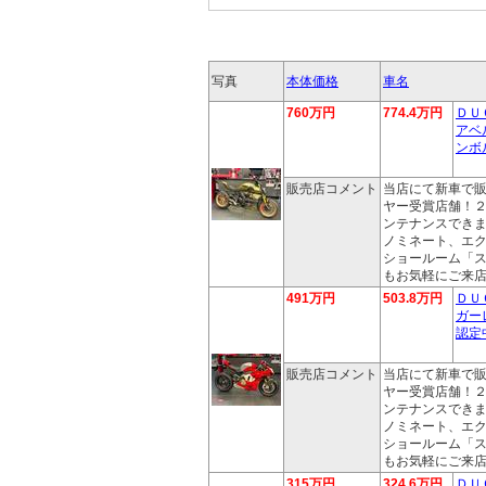
写真
本体価格
車名
760万円
774.4万円
ＤＵ
アベ
ンボ
販売店コメント
当店にて新車で
ヤー受賞店舗！
ンテナンスでき
ノミネート、エ
ショールーム「
もお気軽にご来
491万円
503.8万円
ＤＵ
ガー
認定
販売店コメント
当店にて新車で
ヤー受賞店舗！
ンテナンスでき
ノミネート、エ
ショールーム「
もお気軽にご来
315万円
324.6万円
ＤＵ