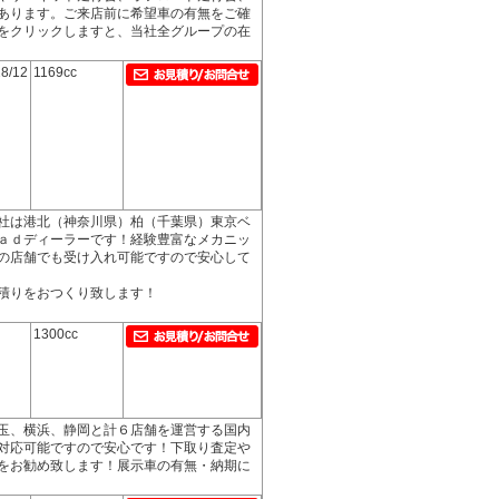
あります。ご来店前に希望車の有無をご確
をクリックしますと、当社全グループの在
8/12
1169cc
社は港北（神奈川県）柏（千葉県）東京ベ
ａｄディーラーです！経験豊富なメカニッ
の店舗でも受け入れ可能ですので安心して
積りをおつくり致します！
1300cc
玉、横浜、静岡と計６店舗を運営する国内
対応可能ですので安心です！下取り査定や
をお勧め致します！展示車の有無・納期に