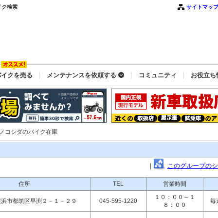
イク検索
サイトマッ
バイクを売る
メンテナンスを依頼する
コミュニティ
お役立ち
クノコシダのバイク在庫
｜
このグループのシ
住所
TEL
営業時間
１０：００～１
横浜市都筑区早渕２－１－２９
045-595-1220
毎
８：００