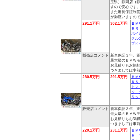
玉県）静岡店（
すので安心です
また延長保証制
が御座いますの
291.1万円
302.1万円
ＢＭ
ＲＲ
ホイ
クル
プヒ
販売店コメント
新車保証３年、
最大級のＢＭＷ
お見積りもお気
つきましては事
280.5万円
291.5万円
ＢＭ
ＲＳ
トマ
ク 
リッ
販売店コメント
新車保証３年、
最大級のＢＭＷ
お見積りもお気
つきましては事
220.1万円
231.1万円
ＢＭ
Ｒ 