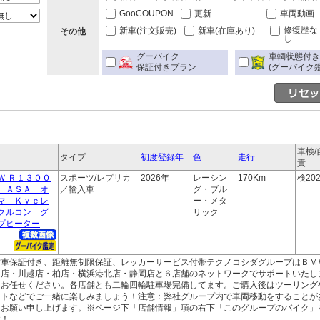
GooCOUPON
更新
車両動画
修復歴な
新車(注文販売)
新車(在庫あり)
その他
し
グーバイク
車輌状態付
保証付きプラン
(グーバイク鑑
車検/
タイプ
初度登録年
色
走行
責
Ｗ Ｒ１３００
スポーツ/レプリカ
2026年
レーシン
170Km
検202
 ＡＳＡ オ
／輸入車
グ・ブル
マ Ｋｙｅレ
ー・メタ
クルコン グ
リック
プヒーター
古車保証付き、距離無制限保証、レッカーサービス付帯テクノコシダグループはＢＭ
ｙ店・川越店・柏店・横浜港北店・静岡店と６店舗のネットワークでサポートいたし
もお任せください。各店舗とも二輪四輪駐車場完備してます。ご購入後はツーリング
ントなどでご一緒に楽しみましょう！注意：弊社グループ内で車両移動をすることが
うお願い申し上げます。※ページ下「店舗情報」項の右下「このグループのバイク」
す！