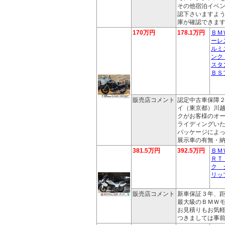
その他宿泊イベ
認下さいますよ
庫が確認できま
170万円
178.1万円
ＢＭ
ーレ
ルミ
ンク
スタ
ＢＳ
販売店コメント
認定中古車保障
イ（東京都）川
クがお客様のオ
ライディングい
パッケージによ
展示車の有無・
381.5万円
392.5万円
ＢＭ
ＲＴ
ク 
リッ
販売店コメント
新車保証３年、
最大級のＢＭＷ
お見積りもお気
つきましては事