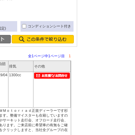
き
コンディションシート付き
定)
全1ページ中1ページ目
1
自賠
排気
その他
9/04
1300cc
ＷＭｏｔｏｒｒａｄ正規ディーラーです杉
ます。整備マイスターも在籍していますの
やサーキット走行会、オフロード走行会、
あります。ご来店前に希望車の有無をご確
をクリックしますと、当社全グループの在