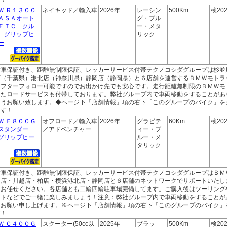
Ｗ Ｒ１３００
ネイキッド／輸入車
2026年
レーシン
500Km
検202
ＡＳＡオート
グ・ブル
ＥＴＣ クル
ー・メタ
 グリップヒ
リック
ー
古車保証付き、距離無制限保証、レッカーサービス付帯テクノコシダグループは杉並
店（千葉県）港北店（神奈川県）静岡店（静岡県）と６店舗を運営するＢＭＷモトラ
アフターフォロー可能ですのでお出かけ先でも安心です。走行距離無制限のＢＭＷモ
したロードサービスも付帯しております。弊社グループ内で車両移動をすることがあ
ようお願い致します。◆ページ下「店舗情報」項の右下「このグループのバイク」を
ます！
Ｗ Ｆ８００Ｇ
オフロード／輸入車
2026年
グラビテ
60Km
検202
スタンダー
／アドベンチャー
ィー・ブ
グリップヒー
ルー・メ
タリック
古車保証付き、距離無制限保証、レッカーサービス付帯テクノコシダグループはＢＭ
ｙ店・川越店・柏店・横浜港北店・静岡店と６店舗のネットワークでサポートいたし
もお任せください。各店舗とも二輪四輪駐車場完備してます。ご購入後はツーリング
ントなどでご一緒に楽しみましょう！注意：弊社グループ内で車両移動をすることが
うお願い申し上げます。※ページ下「店舗情報」項の右下「このグループのバイク」
す！
Ｗ Ｃ４００Ｇ
スクーター(50cc以
2025年
ブラッ
500Km
検202