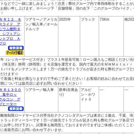
ントなどでご一緒に楽しみましょう！注意：弊社グループ内で車両移動をすることが
うお願い申し上げます。※ページ下「店舗情報」項の右下「このグループのバイク」
す！
Ｗ Ｒ１２ キ
ツアラー／アメリカ
2025年
ブラック
73Km
検202
スライド ア
ン／輸入車／オール
ニウム燃料タ
ドルック
 シフトアシ
ントプロ Ａ
プロ
２年（レッカーサービス付き）プラス１年延長可能！ローン購入もご相談ください当
越（埼玉県）静岡（静岡県）と６店舗を運営する、国内で最大のＢＭＷＭｏｔｏｒｒ
ートバイをメンテナンスします！万一の旅先でトラブルが起きた時も弊社グループど
ただけます☆
って装備と料金が異なりますので予めご了承ください！お客様の好みに合わせてお見
納期については販売店に必ずお問い合わせください！
Ｗ Ｒ１３００
ツアラー／輸入車
新車(在庫あ
アルピ
―
―
 集中ロッ
り)
ン・ホワ
クルコン グ
イト３
プヒーター
距離無制限ロードサービス付帯当社テクノコシダグループは東京に２拠点、千葉、埼
モトラッドディーラーです！万一の旅先でトラブルが起きた時も弊社グループ各店で
軽にお申し付け下さい。試乗車も御用意しておりますのでまずはご体感いただくこと
前に各販売店にお問い合わせ下さいませ。