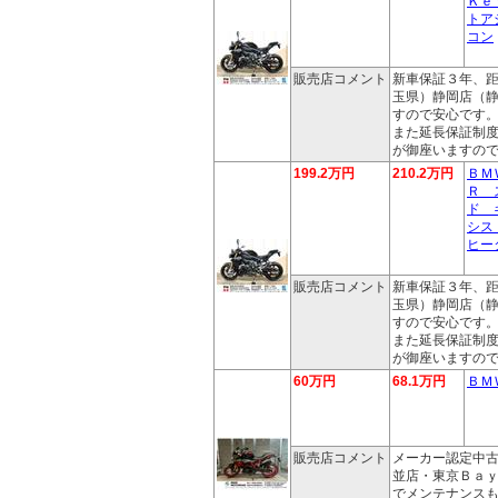
Ｋｅ
トア
コン
販売店コメント
新車保証３年、
玉県）静岡店（
すので安心です
また延長保証制
が御座いますの
199.2万円
210.2万円
ＢＭ
Ｒ 
ド 
シス
ヒー
販売店コメント
新車保証３年、
玉県）静岡店（
すので安心です
また延長保証制
が御座いますの
60万円
68.1万円
ＢＭ
販売店コメント
メーカー認定中
並店・東京Ｂａ
でメンテナンス