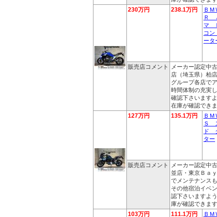
230万円
238.1万円
ＢＭ
Ｒ 
マ 
コン
ータ
販売店コメント
メーカー認定中
店（埼玉県）柏
グループ各店で
時間体制の充実
確認下さいます
在庫が確認でき
127万円
135.1万円
ＢＭ
Ｓ 
ド 
ター
販売店コメント
メーカー認定中
並店・東京Ｂａ
でメンテナンス
その他宿泊イベ
認下さいますよ
庫が確認できま
103万円
111.1万円
ＢＭ