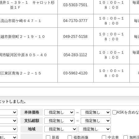
桃井１－３９－１ キャロット杉
１０：００～１
毎
03-5303-7501
並１Ｆ
８：００
１０：００～１
県流山市前ケ崎６４７－１
04-7170-3777
毎
８：００
１０：００～１
川越市新宿町２－１９－１０
049-257-5158
毎
８：００
１０：００～１
毎
岡市駿河区中原８０５－４０
054-283-1112
８：００
１０：００～１
都江東区青海２－２－１５
03-5962-4120
８：００
ヒットしました。
本体価格
～
ASKを含め
支払総額
～
地域
新着
複数画像
中古車
無料