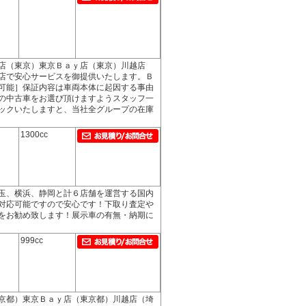
店（東京）東京Ｂａｙ店（東京）川越店
店で安心サービスを御提供いたします。Ｂ
可能］保証内容は車両本体に起因する事由
の中古車をお選び頂けますようスタッフ一
ックいたしますと、当社全グループの在庫
1300cc
玉、横浜、静岡と計６店舗を運営する国内
対応可能ですので安心です！下取り査定や
をお勧め致します！展示車の有無・納期に
999cc
京都）東京Ｂａｙ店（東京都）川越店（埼