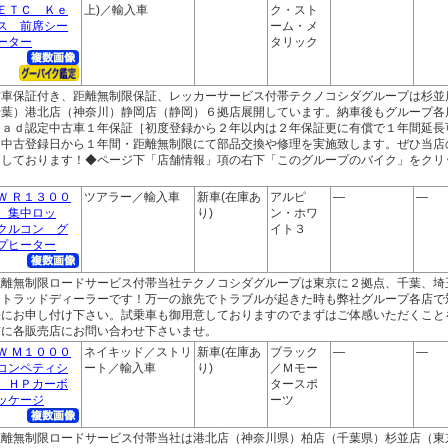
ＥＴＣ Ｋｅ
上)／輸入車
ク・スト
ス 前席シー
ーム・メ
ーター
タリック
古車保証付き、距離無制限保証、レッカーサービス付帯テクノコシダグループは杉並
千葉）港北店（神奈川）静岡店（静岡）６拠店展開しています。納車後もグループ各
ｒａｄ認定中古車１年保証［初度登録から２年以内は２年保証更に有償で１年間延長
、中古登録日から１年間・距離無制限にて部品交換や修理を実施致します。ぜひ当店
ちしております！◆ページ下「店舗情報」項の右下「このグループのバイク」をクリ
！
Ｗ Ｒ１３００
ツアラー／輸入車
新車(在庫あ
アルピ
―
―
 集中ロッ
り)
ン・ホワ
クルコン グ
イト３
プヒーター
距離無制限ロードサービス付帯当社テクノコシダグループは東京に２拠点、千葉、埼
モトラッドディーラーです！万一の旅先でトラブルが起きた時も弊社グループ各店で
軽にお申し付け下さい。試乗車も御用意しておりますのでまずはご体感いただくこと
前に各販売店にお問い合わせ下さいませ。
Ｗ Ｍ１０００
ネイキッド／ストリ
新車(在庫あ
ブラック
―
―
コンペティシ
ート／輸入車
り)
／Ｍモー
 ＨＰカーボ
タースポ
ッケージ
ーツ
距離無制限ロードサービス付帯当社は港北店（神奈川県）柏店（千葉県）杉並店（東