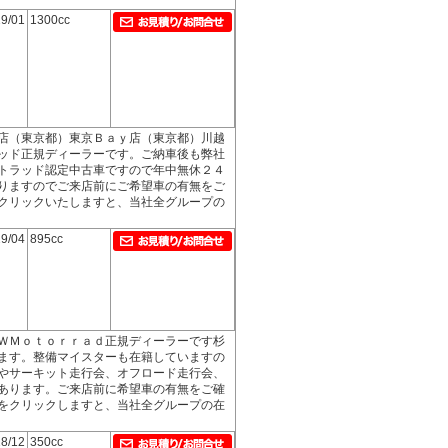
9/01
1300cc
店（東京都）東京Ｂａｙ店（東京都）川越
ッド正規ディーラーです。ご納車後も弊社
トラッド認定中古車ですので年中無休２４
りますのでご来店前にご希望車の有無をご
クリックいたしますと、当社全グループの
9/04
895cc
ＷＭｏｔｏｒｒａｄ正規ディーラーです杉
ます。整備マイスターも在籍していますの
やサーキット走行会、オフロード走行会、
あります。ご来店前に希望車の有無をご確
をクリックしますと、当社全グループの在
8/12
350cc