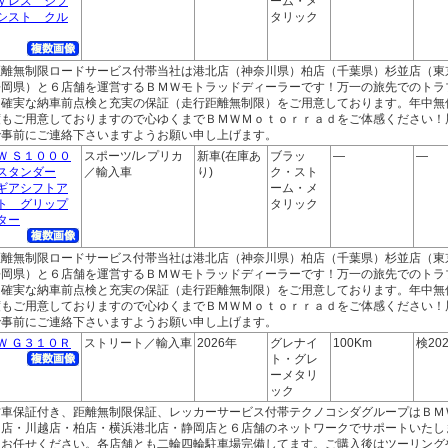
ｙレス シフ
ーム・メ
シスト クル
タリック
距離無制限ロードサービス付帯当社は港北店（神奈川県）柏店（千葉県）杉並店（東
静岡県）と６店舗を運営するＢＭＷモトラッドディーラーです！万一の旅先でのトラ
。確実な納車前点検と充実の保証（走行距離無制限）をご用意しております。年中無
度もご用意しておりますので心ゆくまでＢＭＷＭｏｔｏｒｒａｄをご体感ください！
で事前にご連絡下さいますようお願い申し上げます。
Ｗ Ｓ１０００
スポーツ/レプリカ
新車(在庫あ
ブラッ
―
―
スタンダー
／輸入車
り)
ク・スト
ギアシフトア
ーム・メ
ト グリップ
タリック
ター
距離無制限ロードサービス付帯当社は港北店（神奈川県）柏店（千葉県）杉並店（東
静岡県）と６店舗を運営するＢＭＷモトラッドディーラーです！万一の旅先でのトラ
。確実な納車前点検と充実の保証（走行距離無制限）をご用意しております。年中無
度もご用意しておりますので心ゆくまでＢＭＷＭｏｔｏｒｒａｄをご体感ください！
で事前にご連絡下さいますようお願い申し上げます。
Ｗ Ｇ３１０Ｒ
ストリート／輸入車
2026年
グレナイ
100Km
検202
ト・グレ
ーメタリ
ック
古車保証付き、距離無制限保証、レッカーサービス付帯テクノコシダグループはＢＭ
ｙ店・川越店・柏店・横浜港北店・静岡店と６店舗のネットワークでサポートいたし
もお任せください。各店舗とも二輪四輪駐車場完備してます。ご購入後はツーリング