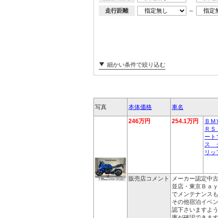
走行距離
～
細かい条件で絞り込む
写真
本体価格
車名
246万円
254.1万円
ＢＭ
ＲＳ
ート
ス 
リッ
販売店コメント
メーカー認定中
並店・東京Ｂａ
でメンテナンス
その他宿泊イベ
認下さいますよ
庫が確認できま