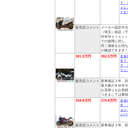
Ｔ 
ｙレ
トヒ
販売店コメント
メーカー認定中
（埼玉）柏店（
ＭＷＭｏｔｏｒ
での故障に対し
同ご連絡をお待
が確認できます
381.5万円
392.5万円
ＢＭ
ＲＴ
ク 
リッ
販売店コメント
新車保証３年、
最大級のＢＭＷ
お見積りもお気
つきましては事
359.9万円
370.9万円
ＢＭ
Ｒ 
ョン
ンパ
販売店コメント
新車保証３年、