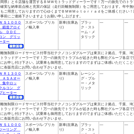
静岡県）と６店舗を運営するＢＭＷモトラッドディーラーです！万一の旅先でのトラ
。確実な納車前点検と充実の保証（走行距離無制限）をご用意しております。年中無
度もご用意しておりますので心ゆくまでＢＭＷＭｏｔｏｒｒａｄをご体感ください！
で事前にご連絡下さいますようお願い申し上げます。
Ｗ Ｓ１０００
スポーツ/レプリカ
新車(在庫あ
ブラッ
―
―
 鍛造アロイ
／輸入車
り)
ク・スト
ル ＤＤＣ
ーム・メ
コン グリッ
タリック
ーター
距離無制限ロードサービス付帯当社テクノコシダグループは東京に２拠点、千葉、埼
モトラッドディーラーです！万一の旅先でトラブルが起きた時も弊社グループ各店で
軽にお申し付け下さい。試乗車も御用意しておりますのでまずはご体感いただくこと
前に各販売店にお問い合わせ下さいませ。
Ｗ Ｒ１３００
スポーツ/レプリカ
新車(在庫あ
レーシン
―
―
 ＡＳＡオー
／輸入車
り)
グ・ブル
 集中ロッ
ー・メタ
クルコン グ
リック
プヒーター
距離無制限ロードサービス付帯当社テクノコシダグループは東京に２拠点、千葉、埼
モトラッドディーラーです！万一の旅先でトラブルが起きた時も弊社グループ各店で
軽にお申し付け下さい。試乗車も御用意しておりますのでまずはご体感いただくこと
前に各販売店にお問い合わせ下さいませ。
Ｗ Ｓ１０００
スポーツ/レプリカ
新車(在庫あ
ブラッ
―
―
ツーリング
／輸入車
り)
ク・スト