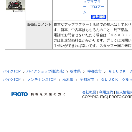
ップマフラ
ー プロアー
ム
販売店コメント
貴重なアップマフラー！店頭での展示はしており
す。新車、中古車はもちろんのこと、純正部品、
電話でお問合せをいただく場合は「ＧｏｏＢｉｋ
方は別途登録料金がかかります。詳しくはお問い
手伝いができれば幸いです。スタッフ一同ご来店
バイクTOP
バイクショップ(販売店)
栃木県
宇都宮市
ＧＬＵＣＫ 
バイクTOP
メンテナンスTOP
栃木県
宇都宮市
ＧＬＵＣＫ グル
会社概要
|
利用規約
|
個人情報
COPYRIGHT(C) PROTO CORP