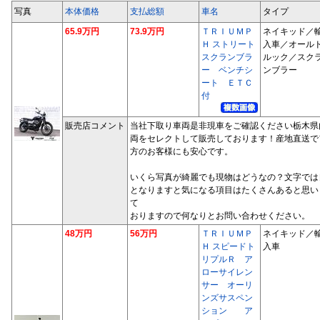
写真
本体価格
支払総額
車名
タイプ
65.9万円
73.9万円
ＴＲＩＵＭＰ
ネイキッド／
Ｈ ストリート
入車／オール
スクランブラ
ルック／スク
ー ベンチシ
ンブラー
ート ＥＴＣ
付
販売店コメント
当社下取り車両是非現車をご確認ください栃木県
両をセレクトして販売しております！産地直送で
方のお客様にも安心です。
いくら写真が綺麗でも現物はどうなの？文字では
となりますと気になる項目はたくさんあると思い
て
おりますので何なりとお問い合わせください。
48万円
56万円
ＴＲＩＵＭＰ
ネイキッド／
Ｈ スピードト
入車
リプルＲ ア
ローサイレン
サー オーリ
ンズサスペン
ション ア