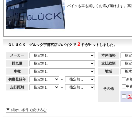
バイクも車も楽しくお選び頂けます。高
2
ＧＬＵＣＫ グルック宇都宮店 のバイクで
件がヒットしました。
メーカー
本体価格
排気量
支払総額
車種
地域
初度登録年
～
新
中
走行距離
～
その他
細かい条件で絞り込む